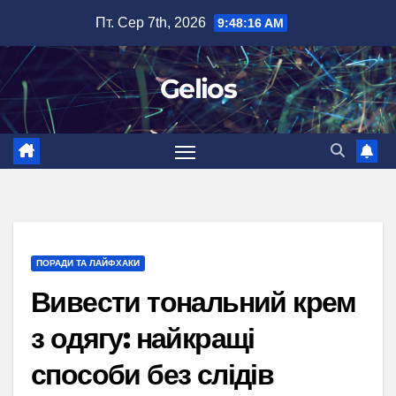
Перейти
Пт. Сер 7th, 2026
9:48:17 AM
до
вмісту
Gelios
ПОРАДИ ТА ЛАЙФХАКИ
Вивести тональний крем
з одягу: найкращі
способи без слідів