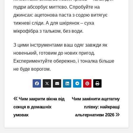
пудри абсорбує миттєво. Спробуйте на
джинсах: ацетонова паста з содою витягує
тижневі сліди. А для шкірянок – суха
мікрофібра з тальком, без води.
З цими інструментами ваш одяг завжди як
новенький, готовим до нових пригод.
Експериментуйте обережно, і тоналка більше
не буде ворогом.
Навігація
Чим закрити вікна від
Чим замінити ацетатну
сонця в домашніх
плівку: найкращі
записів
умовах
альтернативи 2026