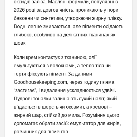
оксидів заліза. Масляні формули, популярні в
2026 році за довговічність, проникають у пори
бавовни чи синтетики, утворюючи жирну плівку.
Водні легше змиваються, але пігменти осідають
глибоко, особливо на делікатних тканинах як
шовк.
Коли крем контактує з тканиною, олії
емульгуються з волокнами, а тепло тіла чи
тертя фіксують пігмент. За даними
Goodhousekeeping.com, через годину пляма
“застигає”, і видалення ускладнюється удвічі.
Пудрові тоналки залишають сухий наліт, який
в’їдається в шерсть чи оксамит, а кремові –
жирний шар, стійкий до мила. Розуміння цього
допомагає обрати засіб: емульгатор для жирів,
розчинник для пігментів.