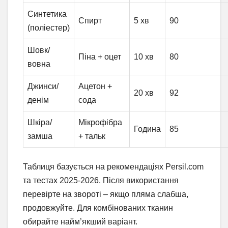
Синтетика
Спирт
5 хв
90
(поліестер)
Шовк/
Піна + оцет
10 хв
80
вовна
Джинси/
Ацетон +
20 хв
92
денім
сода
Шкіра/
Мікрофібра
Година
85
замша
+ тальк
Таблиця базується на рекомендаціях Persil.com
та тестах 2025-2026. Після використання
перевірте на звороті – якщо пляма слабша,
продовжуйте. Для комбінованих тканин
обирайте найм’якший варіант.