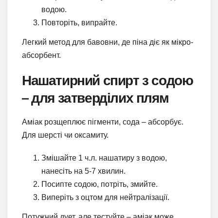
водою.
Повторіть, випрайте.
Легкий метод для бавовни, де піна діє як мікро-
абсорбент.
Нашатирний спирт з содою
– для затверділих плям
Аміак розщеплює пігменти, сода – абсорбує.
Для шерсті чи оксамиту.
Змішайте 1 ч.л. нашатиру з водою,
нанесіть на 5-7 хвилин.
Посипте содою, потріть, змийте.
Виперіть з оцтом для нейтралізації.
Потужний дует, але тестуйте – аміак може