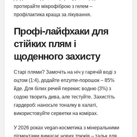
протирайте мікрофіброю з гелем –
профілактика краща за лікування.
Профі-лайфхаки для
стійких плям і
щоденного захисту
Старі плями? Замочіть на ніч у гарячій воді з
оцтом (1:4), додайте enzyme-порошок – 85%
йде. Для білих речей перекис водню (3%) з
содою творить дива, але тестуйте. Захистіть
гардероб: наносьте тоналку в халаті,
використовуйте серветки на комірах.
У 2026 роках vegan-косметика з мінеральними
пігментами вимагає нових трюків – тальк для