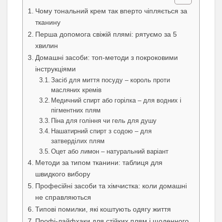
Чому тональний крем так вперто чіпляється за
тканину
Перша допомога свіжій плямі: рятуємо за 5
хвилин
Домашні засоби: топ-методи з покроковими
інструкціями
Засіб для миття посуду – король проти
масляних кремів
Медичний спирт або горілка – для водних і
пігментних плям
Піна для гоління чи гель для душу
Нашатирний спирт з содою – для
затверділих плям
Оцет або лимон – натуральний варіант
Методи за типом тканини: таблиця для
швидкого вибору
Професійні засоби та хімчистка: коли домашні
не справляються
Типові помилки, які коштують одягу життя
Профі-лайфхаки для стійких плям і щоденного