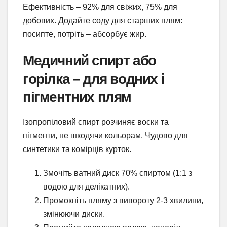
Ефективність – 92% для свіжих, 75% для
добових. Додайте соду для старших плям:
посипте, потріть – абсорбує жир.
Медичний спирт або
горілка – для водних і
пігментних плям
Ізопропіловий спирт розчиняє воски та
пігменти, не шкодячи кольорам. Чудово для
синтетики та комірців курток.
Змочіть ватний диск 70% спиртом (1:1 з
водою для делікатних).
Промокніть пляму з вивороту 2-3 хвилини,
змінюючи диски.