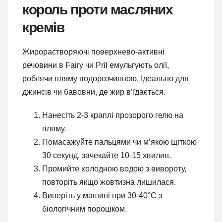
король проти масляних
кремів
Жирорастворяючі поверхнево-активні
речовини в Fairy чи Pril емульгують олії,
роблячи пляму водорозчинною. Ідеально для
джинсів чи бавовни, де жир в’їдається.
Нанесіть 2-3 краплі прозорого гелю на
пляму.
Помасажуйте пальцями чи м’якою щіткою
30 секунд, зачекайте 10-15 хвилин.
Промийте холодною водою з вивороту,
повторіть якщо жовтизна лишилася.
Виперіть у машині при 30-40°C з
біологічним порошком.