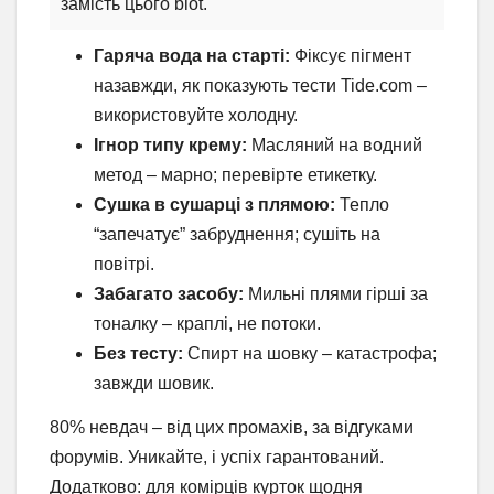
замість цього blot.
Гаряча вода на старті:
Фіксує пігмент
назавжди, як показують тести Tide.com –
використовуйте холодну.
Ігнор типу крему:
Масляний на водний
метод – марно; перевірте етикетку.
Сушка в сушарці з плямою:
Тепло
“запечатує” забруднення; сушіть на
повітрі.
Забагато засобу:
Мильні плями гірші за
тоналку – краплі, не потоки.
Без тесту:
Спирт на шовку – катастрофа;
завжди шовик.
80% невдач – від цих промахів, за відгуками
форумів. Уникайте, і успіх гарантований.
Додатково: для комірців курток щодня