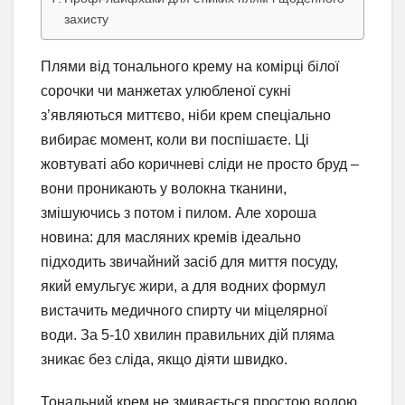
захисту
Плями від тонального крему на комірці білої
сорочки чи манжетах улюбленої сукні
з’являються миттєво, ніби крем спеціально
вибирає момент, коли ви поспішаєте. Ці
жовтуваті або коричневі сліди не просто бруд –
вони проникають у волокна тканини,
змішуючись з потом і пилом. Але хороша
новина: для масляних кремів ідеально
підходить звичайний засіб для миття посуду,
який емульгує жири, а для водних формул
вистачить медичного спирту чи міцелярної
води. За 5-10 хвилин правильних дій пляма
зникає без сліда, якщо діяти швидко.
Тональний крем не змивається простою водою,