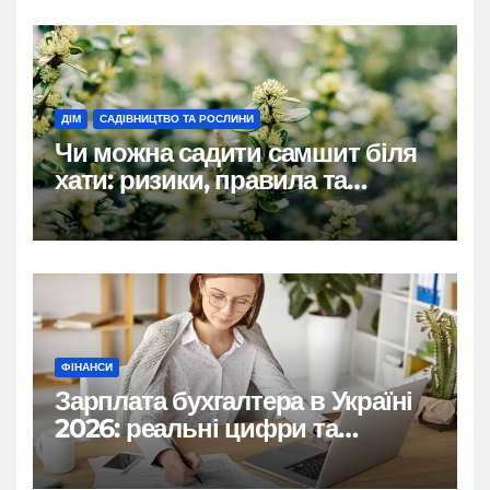
ДІМ
САДІВНИЦТВО ТА РОСЛИНИ
Чи можна садити самшит біля
хати: ризики, правила та
практичні рішення
ФІНАНСИ
Зарплата бухгалтера в Україні
2026: реальні цифри та
нюанси