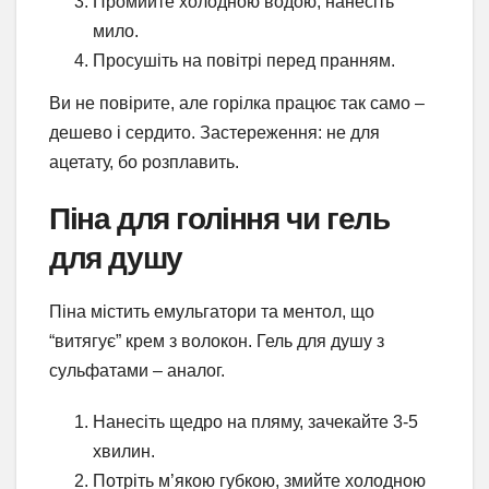
Промийте холодною водою, нанесіть
мило.
Просушіть на повітрі перед пранням.
Ви не повірите, але горілка працює так само –
дешево і сердито. Застереження: не для
ацетату, бо розплавить.
Піна для гоління чи гель
для душу
Піна містить емульгатори та ментол, що
“витягує” крем з волокон. Гель для душу з
сульфатами – аналог.
Нанесіть щедро на пляму, зачекайте 3-5
хвилин.
Потріть м’якою губкою, змийте холодною