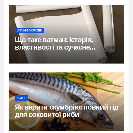
UNCATEGORIZED
Що таке ватман: історія,
властивості та сучасне
застосування
КУХНЯ
Як варити скумбрію: повний гід
для соковитої риби