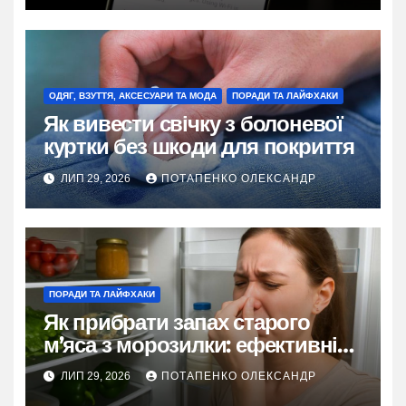
ОДЯГ, ВЗУТТЯ, АКСЕСУАРИ ТА МОДА
ПОРАДИ ТА ЛАЙФХАКИ
Як вивести свічку з болоневої
куртки без шкоди для покриття
ЛИП 29, 2026
ПОТАПЕНКО ОЛЕКСАНДР
ПОРАДИ ТА ЛАЙФХАКИ
Як прибрати запах старого
м’яса з морозилки: ефективні
методи
ЛИП 29, 2026
ПОТАПЕНКО ОЛЕКСАНДР