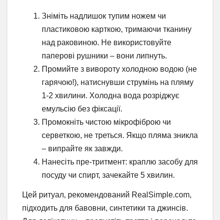
Зніміть надлишок тупим ножем чи
пластиковою карткою, тримаючи тканину
над раковиною. Не використовуйте
паперові рушники – вони липнуть.
Промийте з вивороту холодною водою (не
гарячою!), натиснувши струмінь на пляму
1-2 хвилини. Холодна вода розріджує
емульсію без фіксації.
Промокніть чистою мікрофіброю чи
серветкою, не треться. Якщо пляма зникла
– випрайте як завжди.
Нанесіть пре-тритмент: краплю засобу для
посуду чи спирт, зачекайте 5 хвилин.
Цей ритуал, рекомендований RealSimple.com,
підходить для бавовни, синтетики та джинсів.