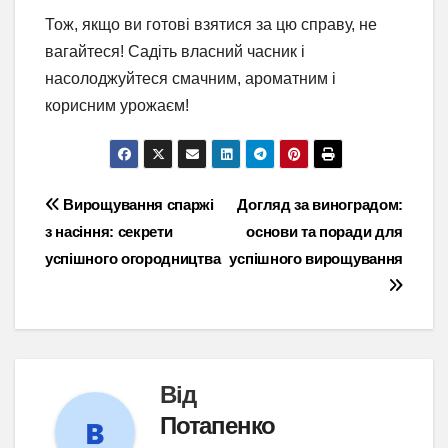
Тож, якщо ви готові взятися за цю справу, не
вагайтеся! Садіть власний часник і
насолоджуйтеся смачним, ароматним і
корисним урожаєм!
Навігація
Вирощування спаржі
Догляд за виноградом:
з насіння: секрети
основи та поради для
записів
успішного огородництва
успішного вирощування
Від
Потапенко