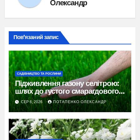
Олександр
Пов’язаний запис
САДІВНИЦТВО ТА РОСЛИНИ
Підживлення газону селітрою:
шлях до густого смарагдового
килима
СЕР 6, 2026
ПОТАПЕНКО ОЛЕКСАНДР