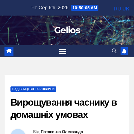
Перейти
Чт. Сер 6th, 2026
10:50:06 AM
RU
UK
до
вмісту
Gelios
САДІВНИЦТВО ТА РОСЛИНИ
Вирощування часнику в
домашніх умовах
Від
Потапенко Олександр