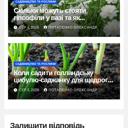
САДІВНИЦТВО ТА РОСЛИНИ
Скільки можуть стояти
гіпсофіли у вазі та як
продовжити їхню красу
СЕР 4, 2026
ПОТАПЕНКО ОЛЕКСАНДР
САДІВНИЦТВО ТА РОСЛИНИ
Коли садити голландську
цибулю-саджанку для щедрого
врожаю
СЕР 3, 2026
ПОТАПЕНКО ОЛЕКСАНДР
Залишити відповідь