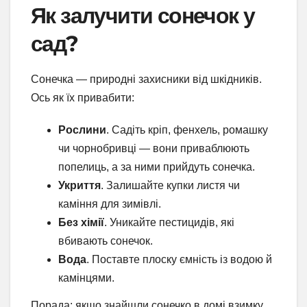
Як залучити сонечок у
сад?
Сонечка — природні захисники від шкідників.
Ось як їх привабити:
Рослини
. Садіть кріп, фенхель, ромашку
чи чорнобривці — вони приваблюють
попелиць, а за ними прийдуть сонечка.
Укриття
. Залишайте купки листя чи
каміння для зимівлі.
Без хімії
. Уникайте пестицидів, які
вбивають сонечок.
Вода
. Поставте плоску ємність із водою й
камінцями.
Порада: якщо знайшли сонечко в домі взимку,