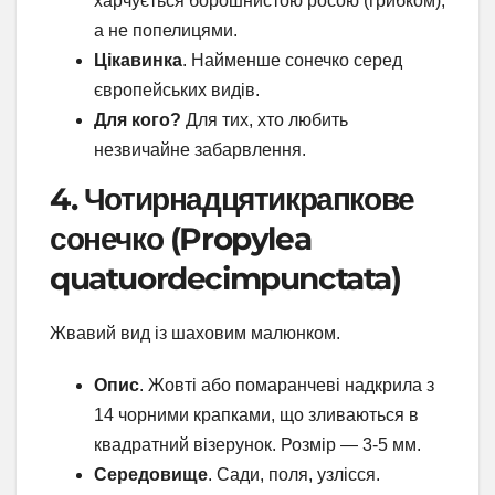
харчується борошнистою росою (грибком),
а не попелицями.
Цікавинка
. Найменше сонечко серед
європейських видів.
Для кого?
Для тих, хто любить
незвичайне забарвлення.
4. Чотирнадцятикрапкове
сонечко (Propylea
quatuordecimpunctata)
Жвавий вид із шаховим малюнком.
Опис
. Жовті або помаранчеві надкрила з
14 чорними крапками, що зливаються в
квадратний візерунок. Розмір — 3-5 мм.
Середовище
. Сади, поля, узлісся.