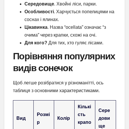
Середовище
. Хвойні ліси, парки.
Особливості
. Харчується попелицями на
соснах і ялинах.
Цікавинка
. Назва “ocellata” означає “з
очима” через крапки, схожі на очі.
Для кого?
Для тих, хто гуляє лісами.
Порівняння популярних
видів сонечок
Щоб легше розібратися у різноманітті, ось
таблиця з основними характеристиками.
Кількі
Сере
Розмі
сть
Вид
Колір
дови
р
крапо
ще