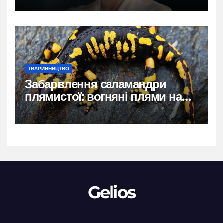
ТВАРИННИЦТВО
Забарвлення саламандри
плямистої: вогняні плями на
чорному тлі
Gelios