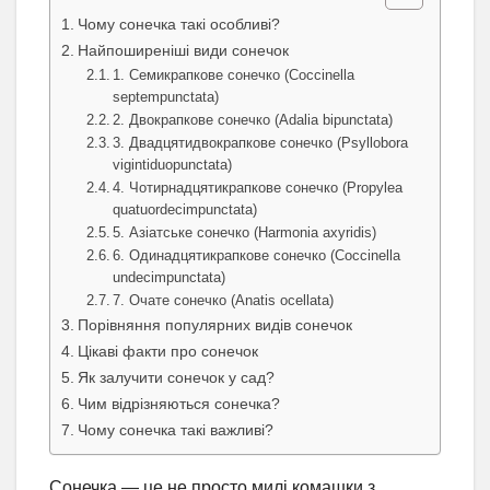
Чому сонечка такі особливі?
Найпоширеніші види сонечок
1. Семикрапкове сонечко (Coccinella
septempunctata)
2. Двокрапкове сонечко (Adalia bipunctata)
3. Двадцятидвокрапкове сонечко (Psyllobora
vigintiduopunctata)
4. Чотирнадцятикрапкове сонечко (Propylea
quatuordecimpunctata)
5. Азіатське сонечко (Harmonia axyridis)
6. Одинадцятикрапкове сонечко (Coccinella
undecimpunctata)
7. Очате сонечко (Anatis ocellata)
Порівняння популярних видів сонечок
Цікаві факти про сонечок
Як залучити сонечок у сад?
Чим відрізняються сонечка?
Чому сонечка такі важливі?
Сонечка — це не просто милі комашки з