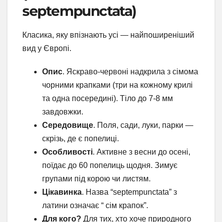
septempunctata)
Класика, яку впізнають усі — найпоширеніший
вид у Європі.
Опис
. Яскраво-червоні надкрила з сімома
чорними крапками (три на кожному крилі
та одна посередині). Тіло до 7-8 мм
завдовжки.
Середовище
. Поля, сади, луки, парки —
скрізь, де є попелиці.
Особливості
. Активне з весни до осені,
поїдає до 60 попелиць щодня. Зимує
групами під корою чи листям.
Цікавинка
. Назва “septempunctata” з
латини означає “ сім крапок”.
Для кого?
Для тих, хто хоче природного