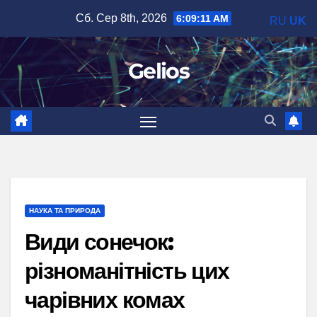
Перейти
Сб. Сер 8th, 2026
6:09:12 AM
RU
UK
до
вмісту
Gelios
НАУКА ТА ПРИРОДА
Види сонечок:
різноманітність цих
чарівних комах