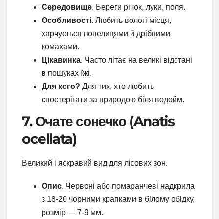
Середовище
. Береги річок, луки, поля.
Особливості
. Любить вологі місця,
харчується попелицями й дрібними
комахами.
Цікавинка
. Часто літає на великі відстані
в пошуках їжі.
Для кого?
Для тих, хто любить
спостерігати за природою біля водойм.
7. Очате сонечко (Anatis
ocellata)
Великий і яскравий вид для лісових зон.
Опис
. Червоні або помаранчеві надкрила
з 18-20 чорними крапками в білому обідку,
розмір — 7-9 мм.