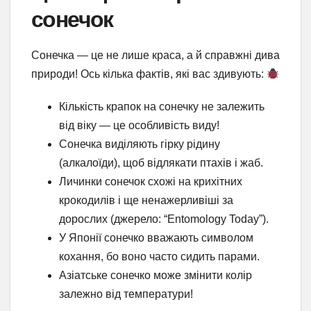
сонечок
Сонечка — це не лише краса, а й справжні дива
природи! Ось кілька фактів, які вас здивують:
Кількість крапок на сонечку не залежить
від віку — це особливість виду!
Сонечка виділяють гірку рідину
(алкалоїди), щоб відлякати птахів і жаб.
Личинки сонечок схожі на крихітних
крокодилів і ще ненажерливіші за
дорослих (джерело: “Entomology Today”).
У Японії сонечко вважають символом
кохання, бо воно часто сидить парами.
Азіатське сонечко може змінити колір
залежно від температури!