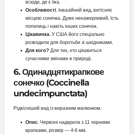
всюди, де є їжа.
Особливості
. Інвазійний вид, витісняє
місцеві сонечка. Дуже ненажерливий, їсть
попелиць і навіть інших сонечок.
Цікавинка
. У США його спеціально
розводили для боротьби зі шкідниками.
Для кого?
Для тих, хто цікавиться
сучасними змінами в природі.
6. Одинадцятикрапкове
сонечко (Coccinella
undecimpunctata)
Рідкісніший вид із виразним малюнком.
Опис
. Червоні надкрила з 11 чорними
крапками, розмір — 4-6 мм.