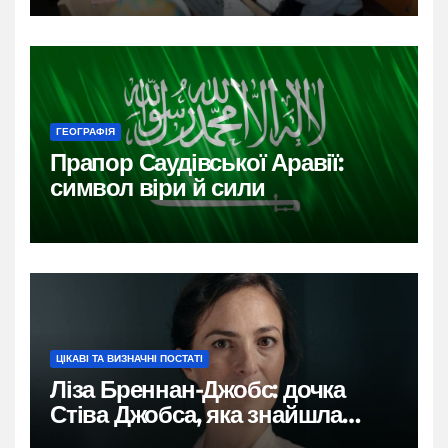
ГЕОГРАФІЯ
Прапор Саудівської Аравії:
символ віри й сили
ЦІКАВІ ТА ВИЗНАЧНІ ПОСТАТІ
Ліза Бреннан-Джобс: дочка
Стіва Джобса, яка знайшла
власний голос