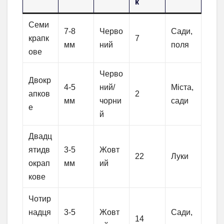
к
Семи
7-8
Черво
Сади,
крапк
7
мм
ний
поля
ове
Черво
Двокр
4-5
ний/
Міста,
апков
2
мм
чорни
сади
е
й
Двадц
ятидв
3-5
Жовт
22
Луки
окрап
мм
ий
кове
Чотир
надця
3-5
Жовт
Сади,
14