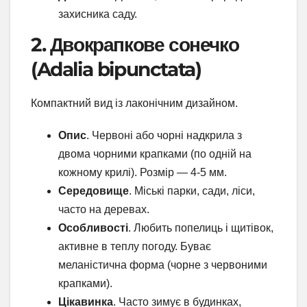
захисника саду.
2. Двокрапкове сонечко
(Adalia bipunctata)
Компактний вид із лаконічним дизайном.
Опис
. Червоні або чорні надкрила з
двома чорними крапками (по одній на
кожному крилі). Розмір — 4-5 мм.
Середовище
. Міські парки, сади, ліси,
часто на деревах.
Особливості
. Любить попелиць і щитівок,
активне в теплу погоду. Буває
меланістична форма (чорне з червоними
крапками).
Цікавинка
. Часто зимує в будинках,