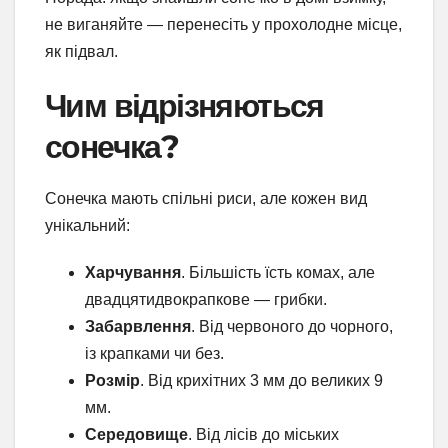
не виганяйте — перенесіть у прохолодне місце,
як підвал.
Чим відрізняються
сонечка?
Сонечка мають спільні риси, але кожен вид
унікальний:
Харчування
. Більшість їсть комах, але
двадцятидвокрапкове — грибки.
Забарвлення
. Від червоного до чорного,
із крапками чи без.
Розмір
. Від крихітних 3 мм до великих 9
мм.
Середовище
. Від лісів до міських