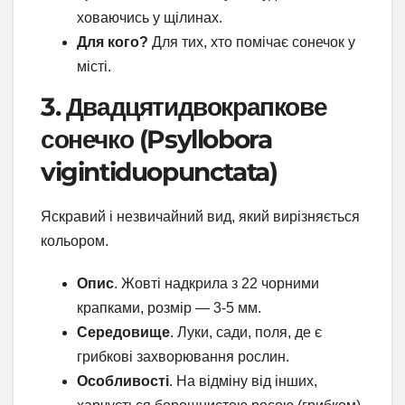
ховаючись у щілинах.
Для кого?
Для тих, хто помічає сонечок у
місті.
3. Двадцятидвокрапкове
сонечко (Psyllobora
vigintiduopunctata)
Яскравий і незвичайний вид, який вирізняється
кольором.
Опис
. Жовті надкрила з 22 чорними
крапками, розмір — 3-5 мм.
Середовище
. Луки, сади, поля, де є
грибкові захворювання рослин.
Особливості
. На відміну від інших,