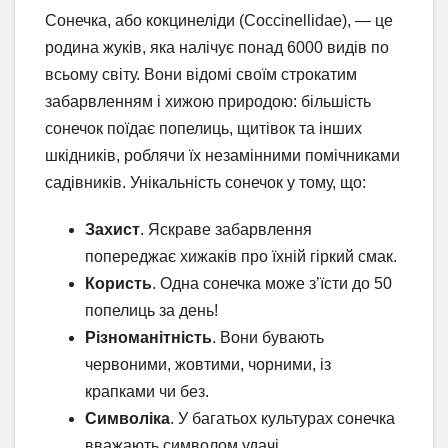
Сонечка, або кокцинеліди (Coccinellidae), — це
родина жуків, яка налічує понад 6000 видів по
всьому світу. Вони відомі своїм строкатим
забарвленням і хижою природою: більшість
сонечок поїдає попелиць, щитівок та інших
шкідників, роблячи їх незамінними помічниками
садівників. Унікальність сонечок у тому, що:
Захист
. Яскраве забарвлення
попереджає хижаків про їхній гіркий смак.
Користь
. Одна сонечка може з’їсти до 50
попелиць за день!
Різноманітність
. Вони бувають
червоними, жовтими, чорними, із
крапками чи без.
Символіка
. У багатьох культурах сонечка
вважають символом удачі.