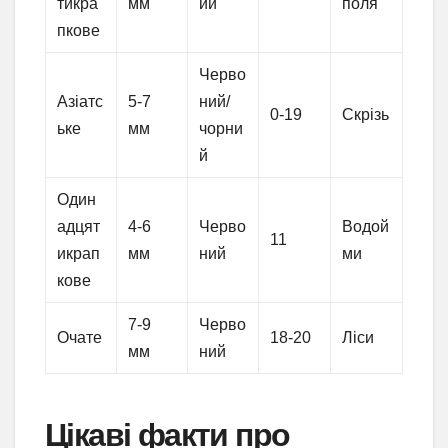
тикра
мм
ий
поля
пкове
Черво
Азіатс
5-7
ний/
0-19
Скрізь
ьке
мм
чорни
й
Один
адцят
4-6
Черво
Водой
11
икрап
мм
ний
ми
кове
7-9
Черво
Очате
18-20
Ліси
мм
ний
Цікаві факти про