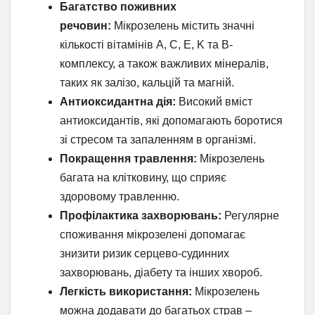
Багатство поживних
речовин:
Мікрозелень містить значні
кількості вітамінів A, C, E, K та B-
комплексу, а також важливих мінералів,
таких як залізо, кальцій та магній.
Антиоксидантна дія:
Високий вміст
антиоксидантів, які допомагають боротися
зі стресом та запаленням в організмі.
Покращення травлення:
Мікрозелень
багата на клітковину, що сприяє
здоровому травленню.
Профілактика захворювань:
Регулярне
споживання мікрозелені допомагає
знизити ризик серцево-судинних
захворювань, діабету та інших хвороб.
Легкість використання:
Мікрозелень
можна додавати до багатьох страв –