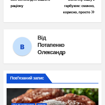
записів
раціону
гарбузом: смачно,
корисно, просто
Від
Потапенко
Олександр
Пов’язаний запис