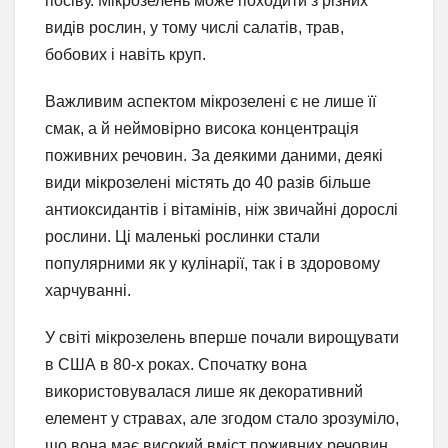
посіву. Мікрозелень може походити з різних
видів рослин, у тому числі салатів, трав,
бобових і навіть круп.
Важливим аспектом мікрозелені є не лише її
смак, а й неймовірно висока концентрація
поживних речовин. За деякими даними, деякі
види мікрозелені містять до 40 разів більше
антиоксидантів і вітамінів, ніж звичайні дорослі
рослини. Ці маленькі рослинки стали
популярними як у кулінарії, так і в здоровому
харчуванні.
У світі мікрозелень вперше почали вирощувати
в США в 80-х роках. Спочатку вона
використовувалася лише як декоративний
елемент у стравах, але згодом стало зрозуміло,
що вона має високий вміст поживних речовин.