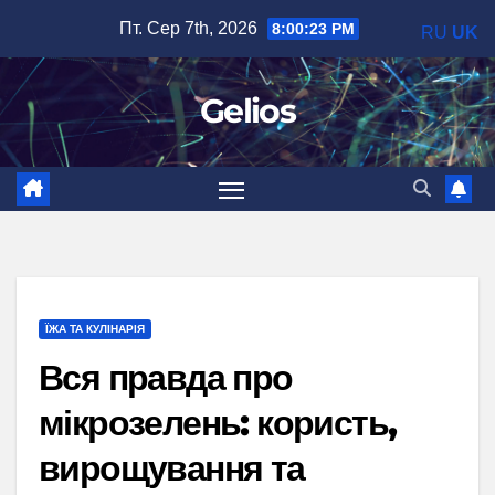
Перейти
Пт. Сер 7th, 2026
8:00:24 PM
RU
UK
до
вмісту
Gelios
ЇЖА ТА КУЛІНАРІЯ
Вся правда про
мікрозелень: користь,
вирощування та