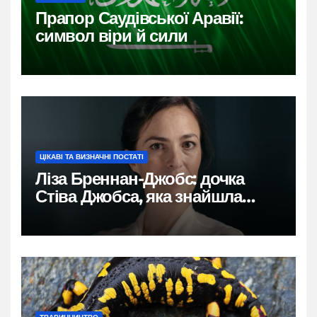
Прапор Саудівської Аравії:
символ віри й сили
ЦІКАВІ ТА ВИЗНАЧНІ ПОСТАТІ
Ліза Бреннан-Джобс: дочка
Стіва Джобса, яка знайшла
власний голос