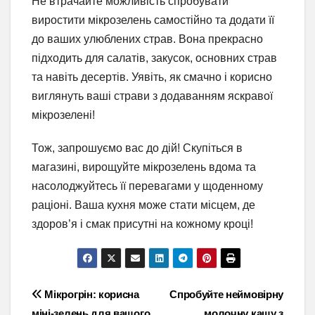
Не втрачайте можливість спробувати
виростити мікрозелень самостійно та додати її
до ваших улюблених страв. Вона прекрасно
підходить для салатів, закусок, основних страв
та навіть десертів. Уявіть, як смачно і корисно
виглянуть ваші страви з додаванням яскравої
мікрозелені!
Тож, запрошуємо вас до дій! Скупіться в
магазині, вирощуйте мікрозелень вдома та
насолоджуйтесь її перевагами у щоденному
раціоні. Ваша кухня може стати місцем, де
здоров’я і смак присутні на кожному кроці!
Навігація
Мікрогрін: корисна
Спробуйте неймовірну
міні-зелень для вашого
молочну кашу з