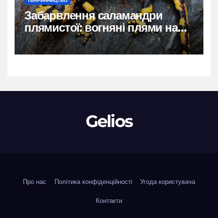
ТВАРИННИЦТВО
Забарвлення саламандри
плямистої: вогняні плями на
чорному тлі
Gelios
Про нас
Політика конфіденційності
Угода користувача
Контакти