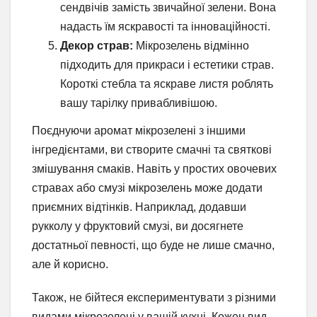
сендвічів замість звичайної зелени. Вона
надасть їм яскравості та інноваційності.
Декор страв:
Мікрозелень відмінно
підходить для прикраси і естетики страв.
Короткі стебла та яскраве листя роблять
вашу тарілку привабливішою.
Поєднуючи аромат мікрозелені з іншими
інгредієнтами, ви створите смачні та святкові
змішування смаків. Навіть у простих овочевих
стравах або смузі мікрозелень може додати
приємних відтінків. Наприклад, додавши
рукколу у фруктовий смузі, ви досягнете
достатньої певності, що буде не лише смачно,
але й корисно.
Також, не бійтеся експериментувати з різними
видами мікрозелені у вашій кухні. Кожен вид