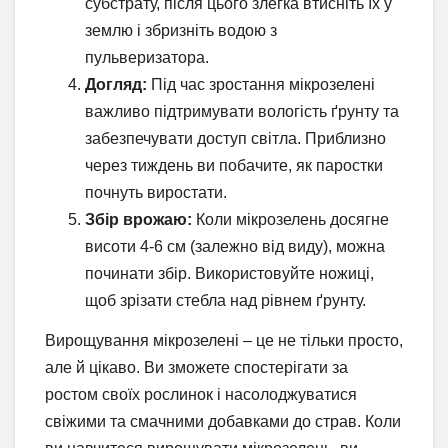
субстрату, після цього злегка втисніть їх у
землю і збризніть водою з
пульверизатора.
Догляд:
Під час зростання мікрозелені
важливо підтримувати вологість ґрунту та
забезпечувати доступ світла. Приблизно
через тиждень ви побачите, як паростки
почнуть виростати.
Збір врожаю:
Коли мікрозелень досягне
висоти 4-6 см (залежно від виду), можна
починати збір. Використовуйте ножиці,
щоб зрізати стебла над рівнем ґрунту.
Вирощування мікрозелені – це не тільки просто,
але й цікаво. Ви зможете спостерігати за
ростом своїх рослинок і насолоджуватися
свіжими та смачними добавками до страв. Коли