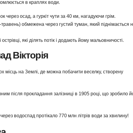
ломлюється в краплях води.
к через осад, а гуркіт чути за 40 км, нагадуючи грім.
ь-травень) обмежена через густий туман, який піднімається 
 острівці, які ділять потік і додають йому мальовничості.
ад Вікторія
ьох місць на Землі, де можна побачити веселку, створену
ним після прокладання залізниці в 1905 році, що зробило й
і через водоспад протікало 770 млн літрів води за хвилину!
ва