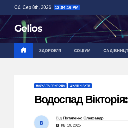
Перейти
Сб. Сер 8th, 2026
12:04:17 PM
до
вмісту
Gelios
ЗДОРОВ’Я
СОЦІУМ
САДІВНИЦ
НАУКА ТА ПРИРОДА
ЦІКАВІ ФАКТИ
Водоспад Вікторія:
Від
Потапенко Олександр
КВІ 19, 2025