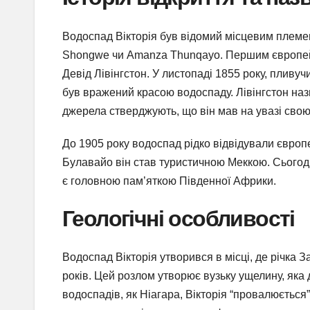
Водоспад Вікторія був відомий місцевим племен
Shongwe чи Amanza Thunqayo. Першим європейце
Девід Лівінгстон. У листопаді 1855 року, пливучи
був вражений красою водоспаду. Лівінгстон назва
джерела стверджують, що він мав на увазі свою
До 1905 року водоспад рідко відвідували європей
Булавайо він став туристичною Меккою. Сьогод
є головною пам’яткою Південної Африки.
Геологічні особливості
Водоспад Вікторія утворився в місці, де річка 
років. Цей розлом утворює вузьку ущелину, яка 
водоспадів, як Ніагара, Вікторія “провалюється”