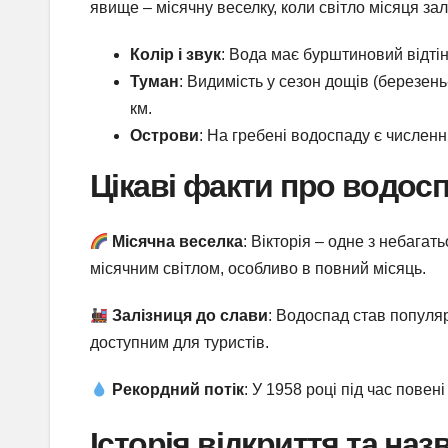
явище – місячну веселку, коли світло місяця за
Колір і звук
: Вода має бурштиновий відтіно
Туман
: Видимість у сезон дощів (березен
км.
Острови
: На гребені водоспаду є численні
Цікаві факти про водосп
Місячна веселка
: Вікторія – одне з небагат
місячним світлом, особливо в повний місяць.
Залізниця до слави
: Водоспад став популяр
доступним для туристів.
Рекордний потік
: У 1958 році під час повен
Історія відкриття та наз