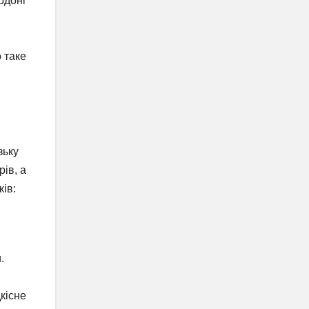
рдоні
 таке
зьку
ів, а
ів:
.
кісне