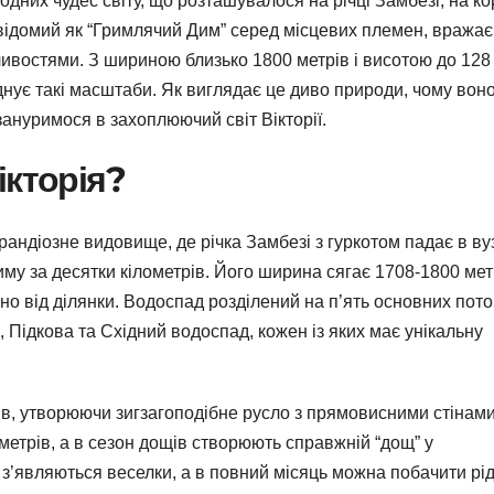
дних чудес світу, що розташувалося на річці Замбезі, на ко
, відомий як “Гримлячий Дим” серед місцевих племен, вражає
ивостями. З шириною близько 1800 метрів і висотою до 128
єднує такі масштаби. Як виглядає це диво природи, чому воно
зануримося в захоплюючий світ Вікторії.
ікторія?
грандіозне видовище, де річка Замбезі з гуркотом падає в ву
му за десятки кілометрів. Його ширина сягає 1708-1800 метр
но від ділянки. Водоспад розділений на п’ять основних поток
 Підкова та Східний водоспад, кожен із яких має унікальну
, утворюючи зигзагоподібне русло з прямовисними стінами
метрів, а в сезон дощів створюють справжній “дощ” у
з’являються веселки, а в повний місяць можна побачити рід