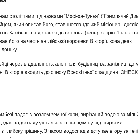
ам століттями під назвами “Мосі-оа-Тунья” (“Гримлячий Дим
м, який описав його, став шотландський місіонер і дослі
 по Замбезі, він дістався до острова (тепер острів Лівінгстон
в його на честь англійської королеви Вікторії, хоча деякі
 доньку.
ці через віддаленість, але після будівництва залізниці до 
ні Вікторія входить до списку Всесвітньої спадщини ЮНЕСК
Замбезі падає в розлом земної кори, вирізаний водою за міл
додає водоспаду унікальності: на відміну від широких
 в глибоку тріщину. З часом водоспад відступає вгору за теч