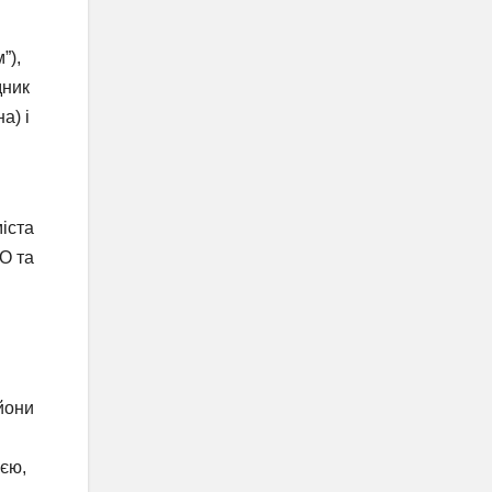
”),
дник
а) і
міста
О та
ьйони
ією,