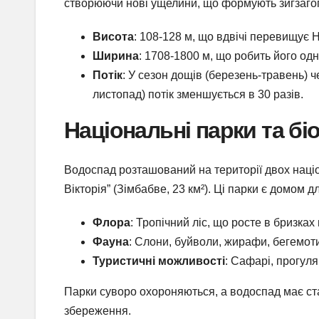
створюючи нові ущелини, що формують зигзаго
Висота
: 108-128 м, що вдвічі перевищує 
Ширина
: 1708-1800 м, що робить його одн
Потік
: У сезон дощів (березень-травень) ч
листопад) потік зменшується в 30 разів.
Національні парки та бі
Водоспад розташований на території двох націон
Вікторія” (Зімбабве, 23 км²). Ці парки є домом д
Флора
: Тропічний ліс, що росте в бризка
Фауна
: Слони, буйволи, жирафи, бегемоти
Туристичні можливості
: Сафарі, прогул
Парки суворо охороняються, а водоспад має ст
збереження.