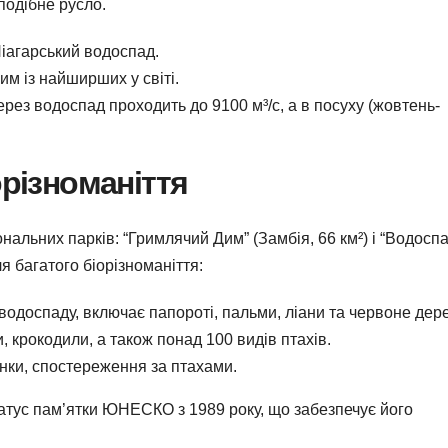
подібне русло.
Ніагарський водоспад.
им із найширших у світі.
ерез водоспад проходить до 9100 м³/с, а в посуху (жовтень-
орізноманіття
альних парків: “Гримлячий Дим” (Замбія, 66 км²) і “Водосп
ля багатого біорізноманіття:
х водоспаду, включає папороті, пальми, ліани та червоне дер
, крокодили, а також понад 100 видів птахів.
янки, спостереження за птахами.
атус пам’ятки ЮНЕСКО з 1989 року, що забезпечує його