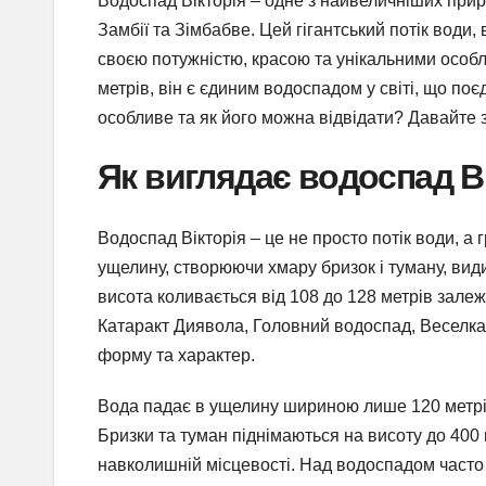
Водоспад Вікторія – одне з найвеличніших приро
Замбії та Зімбабве. Цей гігантський потік води
своєю потужністю, красою та унікальними особл
метрів, він є єдиним водоспадом у світі, що по
особливе та як його можна відвідати? Давайте 
Як виглядає водоспад В
Водоспад Вікторія – це не просто потік води, а 
ущелину, створюючи хмару бризок і туману, види
висота коливається від 108 до 128 метрів залеж
Катаракт Диявола, Головний водоспад, Веселка,
форму та характер.
Вода падає в ущелину шириною лише 120 метрів
Бризки та туман піднімаються на висоту до 400 
навколишній місцевості. Над водоспадом часто 