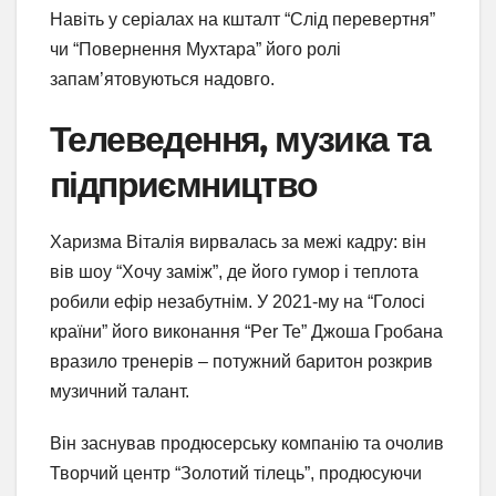
Навіть у серіалах на кшталт “Слід перевертня”
чи “Повернення Мухтара” його ролі
запам’ятовуються надовго.
Телеведення, музика та
підприємництво
Харизма Віталія вирвалась за межі кадру: він
вів шоу “Хочу заміж”, де його гумор і теплота
робили ефір незабутнім. У 2021-му на “Голосі
країни” його виконання “Per Te” Джоша Гробана
вразило тренерів – потужний баритон розкрив
музичний талант.
Він заснував продюсерську компанію та очолив
Творчий центр “Золотий тілець”, продюсуючи