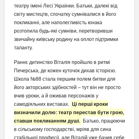
театру імені Лесі Українки. Батьки, далекі від
світу мистецтв, спочатку сумнівалися в його
покликанні, але наполегливість юнака
розтопила будь-які сумніви, перетворивши
звичайну київську родину на оплот підтримки
таланту.
Раннє дитинство Віталія пройшло в ритмі
Печерська, де кожен куточок дихав історією.
Школа №88 стала першим полем битви для
його акторських здібностей – тут він не просто
вчив уроки, а й оживав персонажів у
самодіяльних виставах.
Ці перші кроки
визначили долю: театр перестав бути грою,
ставши покликанням душі.
Батько, працюючи
в сільському господарстві, мріяв для сина
стабільної професії, але Віталій уже бачив себе