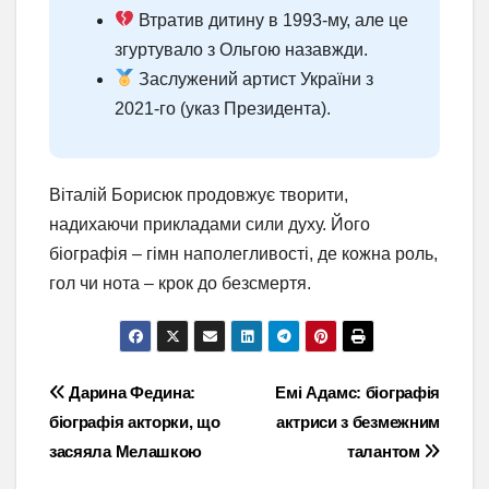
Втратив дитину в 1993-му, але це
згуртувало з Ольгою назавжди.
Заслужений артист України з
2021-го (указ Президента).
Віталій Борисюк продовжує творити,
надихаючи прикладами сили духу. Його
біографія – гімн наполегливості, де кожна роль,
гол чи нота – крок до безсмертя.
Навігація
Дарина Федина:
Емі Адамс: біографія
біографія акторки, що
актриси з безмежним
записів
засяяла Мелашкою
талантом