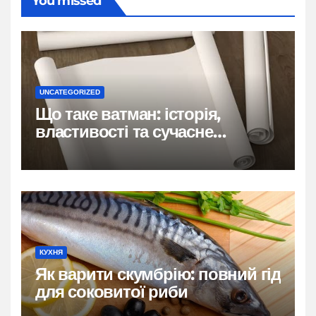
You missed
UNCATEGORIZED
Що таке ватман: історія,
властивості та сучасне
застосування
КУХНЯ
Як варити скумбрію: повний гід
для соковитої риби