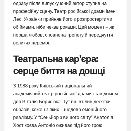
одразу після випуску юний актор ступив на
професійну сцену. Театр російської драми імені
Лесі Українки прийняв його з розпростертими
обіймами, ніби чекав роками. Цей момент – як
перша любов, сповнена трепету й передчуття
великих перемог.
Театральна кар’єра:
серце биття на дошці
З 1988 року Київський національний
академічний театр російської драми став домом
для Віталія Борисюка. Тут він втілив десятки
образів, кожен з яких – шедевр емоційного
реалізму. У “Сеньйор з вищого світу” Анатолія
Хостікоєва Антоніо оживає під його грою: