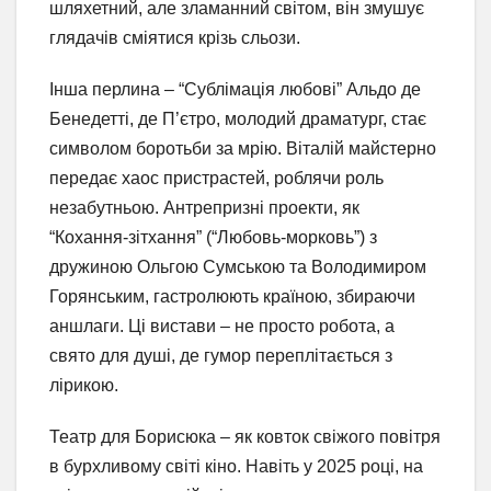
шляхетний, але зламанний світом, він змушує
глядачів сміятися крізь сльози.
Інша перлина – “Сублімація любові” Альдо де
Бенедетті, де П’єтро, молодий драматург, стає
символом боротьби за мрію. Віталій майстерно
передає хаос пристрастей, роблячи роль
незабутньою. Антрепризні проекти, як
“Кохання-зітхання” (“Любовь-морковь”) з
дружиною Ольгою Сумською та Володимиром
Горянським, гастролюють країною, збираючи
аншлаги. Ці вистави – не просто робота, а
свято для душі, де гумор переплітається з
лірикою.
Театр для Борисюка – як ковток свіжого повітря
в бурхливому світі кіно. Навіть у 2025 році, на