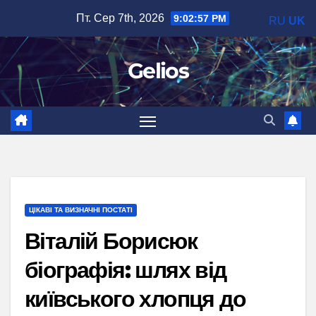
Перейти
Пт. Сер 7th, 2026
9:02:58 PM
RU
UK
до
вмісту
Gelios
ЦІКАВІ ТА ВИЗНАЧНІ ПОСТАТІ
Віталій Борисюк
біографія: шлях від
київського хлопця до