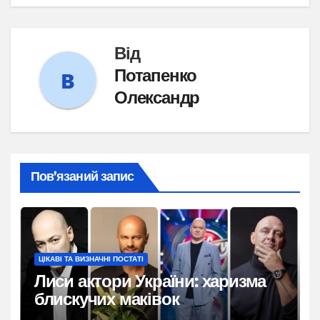
Від
Потапенко
Олександр
Пов’язаний запис
ЦІКАВІ ТА ВИЗНАЧНІ ПОСТАТІ
Лиси актори України: харизма
блискучих маківок