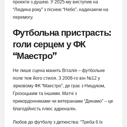
проекти з душею. У 2025-му виступив на
“Людина року” з піснею “Небо”, надихаючи на
перемогу.
Футбольна пристрасть:
голи серцем у ФК
“Маестро”
Не лише сцена манить Віталія – футбольне
поле теж його стихія. З 2008-го він №12 у
зірковому ФК “Маестро”, де грає з Нищуком,
Грохоцьким та іншими. Матчі з
прикордонниками чи ветеранами “Динамо” – це
благодійність плюс адреналін.
Любов до футболу з дитинства: “Треба б їх