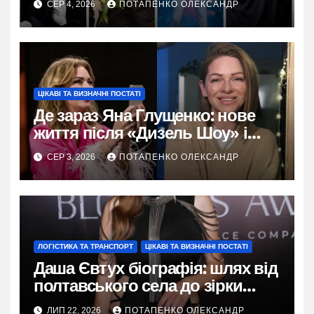
СЕР 4, 2026
ПОТАПЕНКО ОЛЕКСАНДР
ЦІКАВІ ТА ВИЗНАЧНІ ПОСТАТІ
Де зараз Яна Глущенко: нове
життя після «Дизель Шоу» і
розлучення
СЕР 3, 2026
ПОТАПЕНКО ОЛЕКСАНДР
ЛОГІСТИКА ТА ТРАНСПОРТ
ЦІКАВІ ТА ВИЗНАЧНІ ПОСТАТІ
Даша Євтух біографія: шлях від
полтавського села до зірки
TikTok
ЛИП 22, 2026
ПОТАПЕНКО ОЛЕКСАНДР