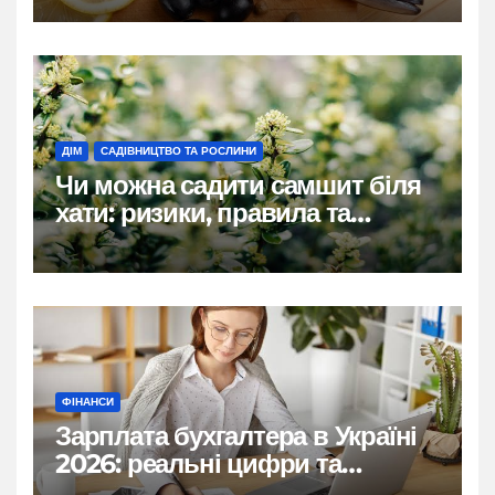
ДІМ
САДІВНИЦТВО ТА РОСЛИНИ
Чи можна садити самшит біля
хати: ризики, правила та
практичні рішення
ФІНАНСИ
Зарплата бухгалтера в Україні
2026: реальні цифри та
нюанси