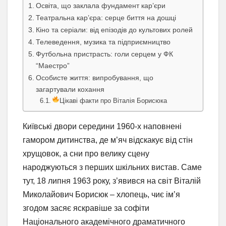
Освіта, що заклала фундамент кар’єри
Театральна кар’єра: серце биття на дошці
Кіно та серіали: від епізодів до культових ролей
Телеведення, музика та підприємництво
Футбольна пристрасть: голи серцем у ФК
“Маестро”
Особисте життя: випробування, що
загартували кохання
Цікаві факти про Віталія Борисюка
Київські двори середини 1960-х наповнені
гамором дитинства, де м’яч відскакує від стін
хрущовок, а сни про велику сцену
народжуються з перших шкільних вистав. Саме
тут, 18 липня 1963 року, з’явився на світ Віталій
Миколайович Борисюк – хлопець, чиє ім’я
згодом засяє яскравіше за софіти
Національного академічного драматичного