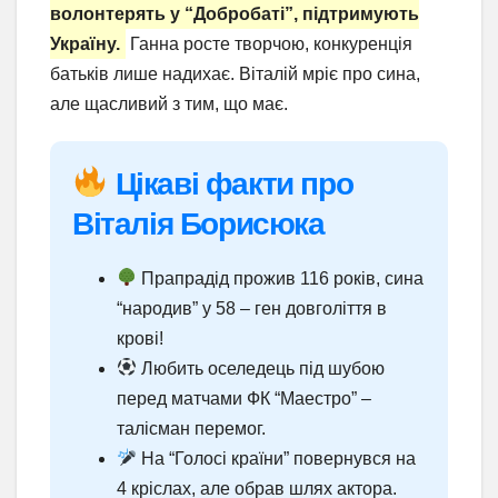
волонтерять у “Добробаті”, підтримують
Україну.
Ганна росте творчою, конкуренція
батьків лише надихає. Віталій мріє про сина,
але щасливий з тим, що має.
Цікаві факти про
Віталія Борисюка
Прапрадід прожив 116 років, сина
“народив” у 58 – ген довголіття в
крові!
Любить оселедець під шубою
перед матчами ФК “Маестро” –
талісман перемог.
На “Голосі країни” повернувся на
4 кріслах, але обрав шлях актора.