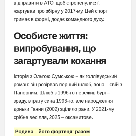
відправити в АТО, щоб стрепенулися”,
жартував про збірну у 2017-му. Цей спорт
тримає в формі, додає командного духу.
Особисте життя:
випробування, що
загартували кохання
Історія з Ольгою Сумською – як голлівудський
роман: він розірвав перший шлюб, вона – свій з
Паперним. Шлюб з 1996-го пережив бурі –
зраду, втрату сина 1993-го, але народження
доньки Ганни (2002) зцілило рани. У 2021-му
срібне весілля, 2025 – оксамитове.
Родина – його фортеця: разом