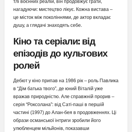
тлі воєнних реалій, він продовжує грати,
нагадуючи: мистецтво лікує. Кожна вистава –
це місток між поколіннями, де актор вкладає
душу, а глядачі знаходять себе.
Кіно та серіали: від
епізодів до культових
ролей
Дебют у кіно припав на 1986 рік – роль Павлика
в “Дім батька твого”, де юний Віталій уже
вражав природністю. Але справжній прорив –
серія “Роксолана”: від Саті-паші в першій
частині (1997) до Алан-бея в продовженнях. Ці
образи османської інтриги зробили його
улюбленцем мільйонів, показавши