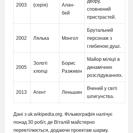
двору,
2003
(серія)
Алан-
сповнений
бей
пристрастей.
Брутальний
2002
Лялька
Монгол
персонаж з
глибиною душі.
Майор міліції в
Золоті
Борис
2005
динамічних
хлопці
Разживін
розслідуваннях.
Вчений у світі
2013
Агент
Леньшин
шпигунства.
Дані з uk.wikipedia.org. Фільмографія налічує
понад 30 робіт, де Віталій майстерно
перевтілюється, додаючи проектам шарму.