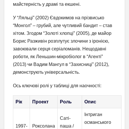
майстерність у драмі та екшені.
У “Ляльці” (2002) Євдокимов на прізвисько
“Монгол” – грубий, але чутливий бандит – став
хітом. Згодом “Золоті хлопці” (2005), де майор
Борис Разживін розплутує злочини з іронією,
завоювали серця серіаломанів. Нещодавні
роботи, як Леньшин-мікробіолог в “Агенті”
(2013) чи Вадим Мангул в “Захисниці” (2012),
демонструють універсальність.
Ось ключові ролі у таблиці для наочності:
Рік
Проект
Роль
Опис
Інтриган
Саті-
османського
1997-
Роксолана
паша /