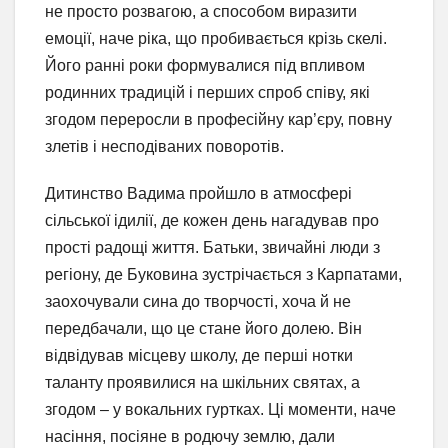
не просто розвагою, а способом виразити
емоції, наче ріка, що пробивається крізь скелі.
Його ранні роки формувалися під впливом
родинних традицій і перших спроб співу, які
згодом переросли в професійну кар’єру, повну
злетів і несподіваних поворотів.
Дитинство Вадима пройшло в атмосфері
сільської ідилії, де кожен день нагадував про
прості радощі життя. Батьки, звичайні люди з
регіону, де Буковина зустрічається з Карпатами,
заохочували сина до творчості, хоча й не
передбачали, що це стане його долею. Він
відвідував місцеву школу, де перші нотки
таланту проявилися на шкільних святах, а
згодом – у вокальних гуртках. Ці моменти, наче
насіння, посіяне в родючу землю, дали