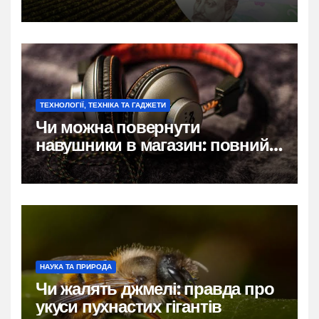
розбір цін, правил і підводних
каменів
ТЕХНОЛОГІЇ, ТЕХНІКА ТА ГАДЖЕТИ
Чи можна повернути
навушники в магазин: повний
гід по правах покупця
НАУКА ТА ПРИРОДА
Чи жалять джмелі: правда про
укуси пухнастих гігантів