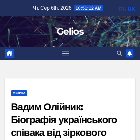
Перейти
Чт. Сер 6th, 2026
10:51:13 AM
RU
UK
до
вмісту
Gelios
МУЗИКА
Вадим Олійник:
Біографія українського
співака від зіркового