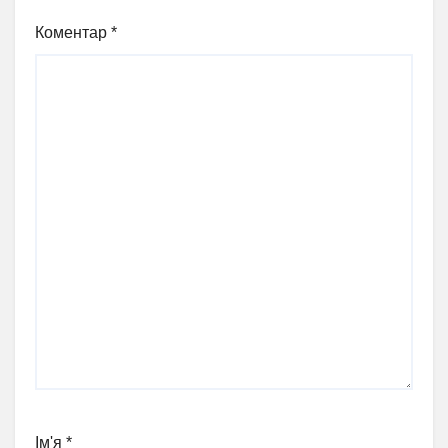
Коментар
*
Ім'я
*