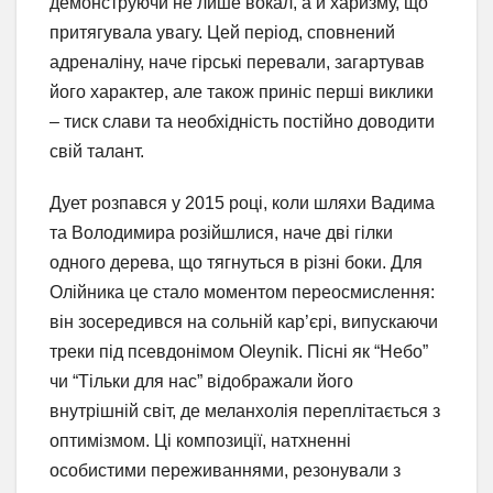
демонструючи не лише вокал, а й харизму, що
притягувала увагу. Цей період, сповнений
адреналіну, наче гірські перевали, загартував
його характер, але також приніс перші виклики
– тиск слави та необхідність постійно доводити
свій талант.
Дует розпався у 2015 році, коли шляхи Вадима
та Володимира розійшлися, наче дві гілки
одного дерева, що тягнуться в різні боки. Для
Олійника це стало моментом переосмислення:
він зосередився на сольній кар’єрі, випускаючи
треки під псевдонімом Oleynik. Пісні як “Небо”
чи “Тільки для нас” відображали його
внутрішній світ, де меланхолія переплітається з
оптимізмом. Ці композиції, натхненні
особистими переживаннями, резонували з