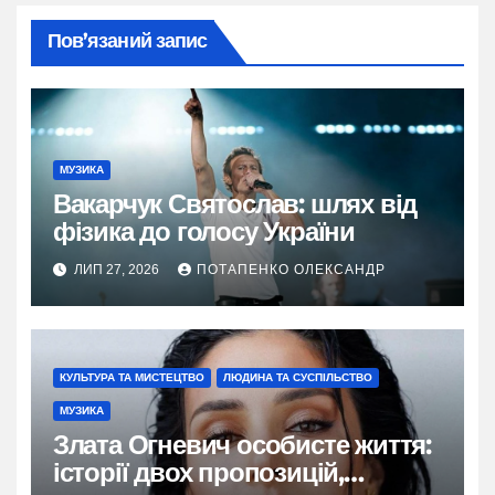
Пов’язаний запис
МУЗИКА
Вакарчук Святослав: шлях від
фізика до голосу України
ЛИП 27, 2026
ПОТАПЕНКО ОЛЕКСАНДР
КУЛЬТУРА ТА МИСТЕЦТВО
ЛЮДИНА ТА СУСПІЛЬСТВО
МУЗИКА
Злата Огневич особисте життя:
історії двох пропозицій,