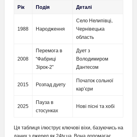
Рік
Подія
Деталі
Село Нелипівці,
1988
Народження
Чернівецька
область
Перемога в
Дует з
2008
“Фабриці
Володимиром
Зірок-2”
Дантесом
Початок сольної
2015
Розпад дуету
кар’єри
Пауза в
2025
Нові пісні та хобі
стосунках
Ця таблиця ілюструє ключові віхи, базуючись на
даних з джерел як 24tv.ua. Вона допомагає