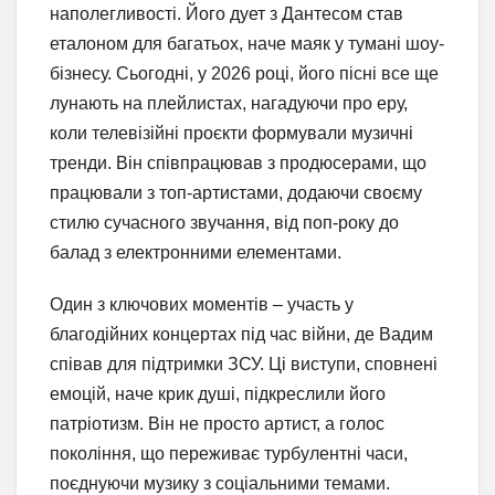
наполегливості. Його дует з Дантесом став
еталоном для багатьох, наче маяк у тумані шоу-
бізнесу. Сьогодні, у 2026 році, його пісні все ще
лунають на плейлистах, нагадуючи про еру,
коли телевізійні проєкти формували музичні
тренди. Він співпрацював з продюсерами, що
працювали з топ-артистами, додаючи своєму
стилю сучасного звучання, від поп-року до
балад з електронними елементами.
Один з ключових моментів – участь у
благодійних концертах під час війни, де Вадим
співав для підтримки ЗСУ. Ці виступи, сповнені
емоцій, наче крик душі, підкреслили його
патріотизм. Він не просто артист, а голос
покоління, що переживає турбулентні часи,
поєднуючи музику з соціальними темами.