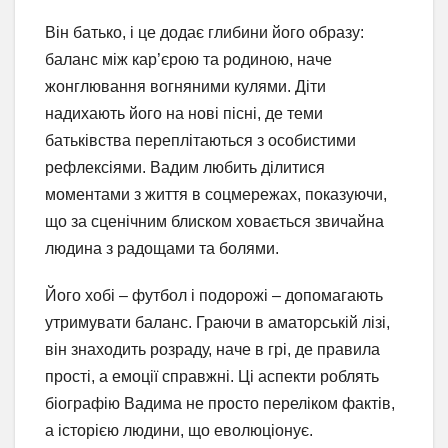
Він батько, і це додає глибини його образу:
баланс між кар’єрою та родиною, наче
жонглювання вогняними кулями. Діти
надихають його на нові пісні, де теми
батьківства переплітаються з особистими
рефлексіями. Вадим любить ділитися
моментами з життя в соцмережах, показуючи,
що за сценічним блиском ховається звичайна
людина з радощами та болями.
Його хобі – футбол і подорожі – допомагають
утримувати баланс. Граючи в аматорській лізі,
він знаходить розраду, наче в грі, де правила
прості, а емоції справжні. Ці аспекти роблять
біографію Вадима не просто переліком фактів,
а історією людини, що еволюціонує.