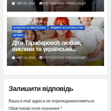
таїландської пристрасті та
ЧЕР 23, 2026
ПОТАПЕНКО ОЛЕКСАНДР
свідомого вибору себе
КУЛЬТУРА ТА МИСТЕЦТВО
ЛЮДИНА ТА СУСПІЛЬСТВО
МУЗИКА
Діти Тарабарової: любов,
виклики та українська
ідентичність у родині співачки
ЧЕР 19, 2026
ПОТАПЕНКО ОЛЕКСАНДР
Залишити відповідь
Ваша e-mail адреса не оприлюднюватиметься.
Обов’язкові поля позначені
*