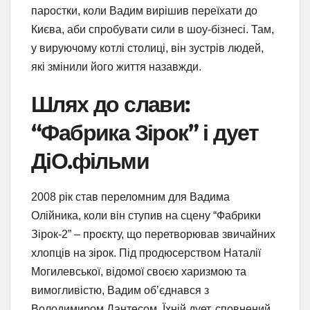
паростки, коли Вадим вирішив переїхати до
Києва, аби спробувати сили в шоу-бізнесі. Там,
у вируючому котлі столиці, він зустрів людей,
які змінили його життя назавжди.
Шлях до слави:
“Фабрика Зірок” і дует
ДіО.фільми
2008 рік став переломним для Вадима
Олійника, коли він ступив на сцену “Фабрики
Зірок-2” – проєкту, що перетворював звичайних
хлопців на зірок. Під продюсерством Наталії
Могилевської, відомої своєю харизмою та
вимогливістю, Вадим об’єднався з
Володимиром Дантесом. Їхній дует, сповнений