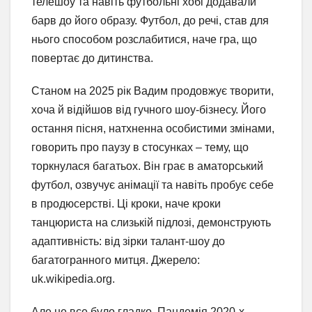
телешоу та навіть футбольні хобі додавали
барв до його образу. Футбол, до речі, став для
нього способом розслабитися, наче гра, що
повертає до дитинства.
Станом на 2025 рік Вадим продовжує творити,
хоча й відійшов від гучного шоу-бізнесу. Його
остання пісня, натхненна особистими змінами,
говорить про паузу в стосунках – тему, що
торкнулася багатьох. Він грає в аматорський
футбол, озвучує анімації та навіть пробує себе
в продюсерстві. Ці кроки, наче кроки
танцюриста на слизькій підлозі, демонструють
адаптивність: від зірки талант-шоу до
багатогранного митця. Джерело:
uk.wikipedia.org.
Але не все було гладко. Пандемія 2020-х