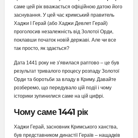
саме цей рік вважається офіційною датою його
заснування. У цей час кримський правитель
Хаджи I Герай (або Хаджи Девлет Герай)
проголосив незалежність від Золотої Орди,
поклавши початок новій державі. Але чи все
так просто, як здається?
Дата 1441 року не з’явилася раптово – це був
результат тривалого процесу розпаду Золотої
Орди та боротьби за владу в Криму. Давайте
розберемо, що передувало цій події і чому
історики зупинилися саме на цій цифрі.
Чому саме 1441 рік
Хаджи Герай, засновник Кримського ханства,
був представником династії Гераїв – нащадків