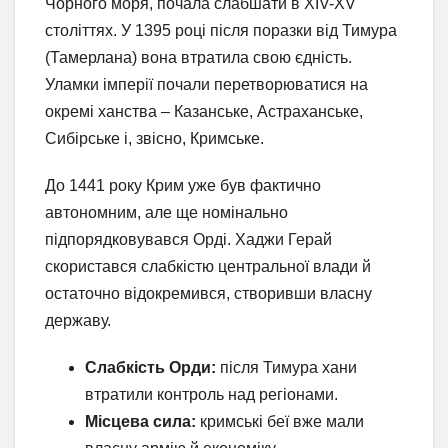
Чорного моря, почала слабшати в XIV-XV
століттях. У 1395 році після поразки від Тимура
(Тамерлана) вона втратила свою єдність.
Уламки імперії почали перетворюватися на
окремі ханства – Казанське, Астраханське,
Сибірське і, звісно, Кримське.
До 1441 року Крим уже був фактично
автономним, але ще номінально
підпорядковувався Орді. Хаджи Герай
скористався слабкістю центральної влади й
остаточно відокремився, створивши власну
державу.
Слабкість Орди:
після Тимура хани
втратили контроль над регіонами.
Місцева сила:
кримські беї вже мали