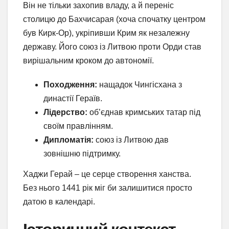
Він не тільки захопив владу, а й переніс
столицю до Бахчисарая (хоча спочатку центром
був Кирк-Ор), укріпивши Крим як незалежну
державу. Його союз із Литвою проти Орди став
вирішальним кроком до автономії.
Походження:
нащадок Чингісхана з
династії Гераїв.
Лідерство:
об’єднав кримських татар під
своїм правлінням.
Дипломатія:
союз із Литвою дав
зовнішню підтримку.
Хаджи Герай – це серце створення ханства.
Без нього 1441 рік міг би залишитися просто
датою в календарі.