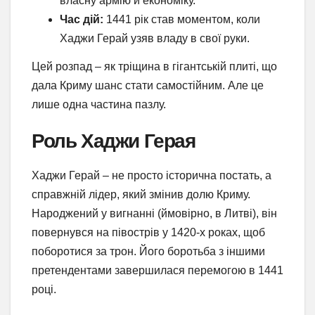
власну армію й економіку.
Час дій:
1441 рік став моментом, коли
Хаджи Герай узяв владу в свої руки.
Цей розпад – як тріщина в гігантській плиті, що
дала Криму шанс стати самостійним. Але це
лише одна частина пазлу.
Роль Хаджи Герая
Хаджи Герай – не просто історична постать, а
справжній лідер, який змінив долю Криму.
Народжений у вигнанні (ймовірно, в Литві), він
повернувся на півострів у 1420-х роках, щоб
поборотися за трон. Його боротьба з іншими
претендентами завершилася перемогою в 1441
році.