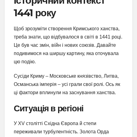
Історичний контекст
1441 року
Щоб зрозуміти створення Кримського ханства,
треба знати, що відбувалося в світі в 1441 році.
Це був час змін, війн і нових союзів. Давайте
подивимося на ширшу картину, яка оточувала
цю подію.
Сусіди Криму – Московське князівство, Литва,
Османська імперія – усі грали свої ролі. Ось як
ці фактори вплинули на заснування ханства.
Ситуація в регіоні
У XV столітті Східна Європа й степи
переживали турбулентність. Золота Орда