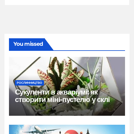
You missed
РОСЛИННИЦТВО
Сукуленти в акваріумі: як
створити міні-пустелю у склі