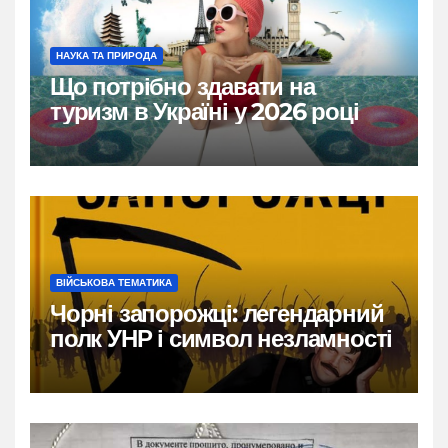
НАУКА ТА ПРИРОДА
Що потрібно здавати на
туризм в Україні у 2026 році
ВІЙСЬКОВА ТЕМАТИКА
Чорні запорожці: легендарний
полк УНР і символ незламності