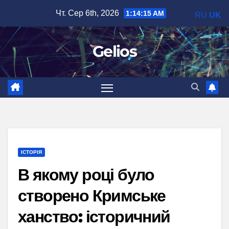
Перейти
Чт. Сер 6th, 2026
1:14:16 AM
RU
UK
до
вмісту
Gelios
ІСТОРІЯ
В якому році було
створено Кримське
ханство: історичний