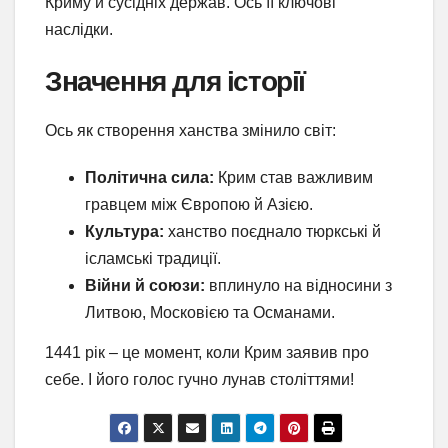
Криму й сусідніх держав. Ось її ключові
наслідки.
Значення для історії
Ось як створення ханства змінило світ:
Політична сила:
Крим став важливим
гравцем між Європою й Азією.
Культура:
ханство поєднало тюркські й
ісламські традиції.
Війни й союзи:
вплинуло на відносини з
Литвою, Московією та Османами.
1441 рік – це момент, коли Крим заявив про
себе. І його голос гучно лунав століттями!