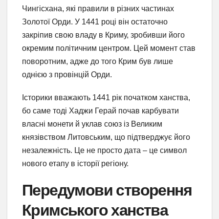
Чингісхана, які правили в різних частинах
Золотої Орди. У 1441 році він остаточно
закріпив свою владу в Криму, зробивши його
окремим політичним центром. Цей момент став
поворотним, адже до того Крим був лише
однією з провінцій Орди.
Історики вважають 1441 рік початком ханства,
бо саме тоді Хаджи Герай почав карбувати
власні монети й уклав союз із Великим
князівством Литовським, що підтверджує його
незалежність. Це не просто дата – це символ
нового етапу в історії регіону.
Передумови створення
Кримського ханства