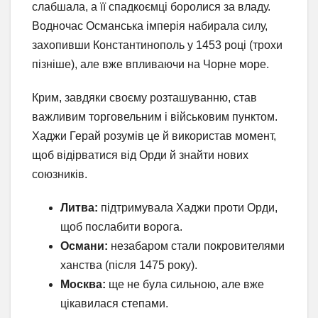
слабшала, а її спадкоємці боролися за владу.
Водночас Османська імперія набирала силу,
захопивши Константинополь у 1453 році (трохи
пізніше), але вже впливаючи на Чорне море.
Крим, завдяки своєму розташуванню, став
важливим торговельним і військовим пунктом.
Хаджи Герай розумів це й використав момент,
щоб відірватися від Орди й знайти нових
союзників.
Литва:
підтримувала Хаджи проти Орди,
щоб послабити ворога.
Османи:
незабаром стали покровителями
ханства (після 1475 року).
Москва:
ще не була сильною, але вже
цікавилася степами.