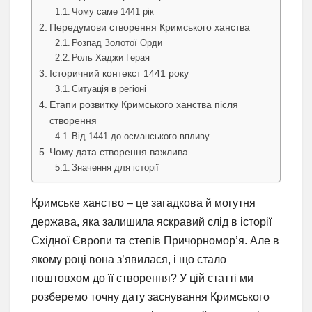
Чому саме 1441 рік
Передумови створення Кримського ханства
Розпад Золотої Орди
Роль Хаджи Герая
Історичний контекст 1441 року
Ситуація в регіоні
Етапи розвитку Кримського ханства після
створення
Від 1441 до османського впливу
Чому дата створення важлива
Значення для історії
Кримське ханство – це загадкова й могутня
держава, яка залишила яскравий слід в історії
Східної Європи та степів Причорномор’я. Але в
якому році вона з’явилася, і що стало
поштовхом до її створення? У цій статті ми
розберемо точну дату заснування Кримського