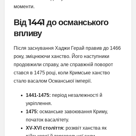
моменти.
Від 1441 до османського
впливу
Після заснування Хаджи Герай правив до 1466
року, зміцнюючи ханство. Його наступники
продовжили справу, але справжній поворот
стався в 1475 році, коли Кримське ханство
стало васалом Османської імперії.
1441-1475:
період незалежності й
укріплення.
1475:
османське завоювання Криму,
початок васалітету.
XV-XVI століття:
розквіт ханства як