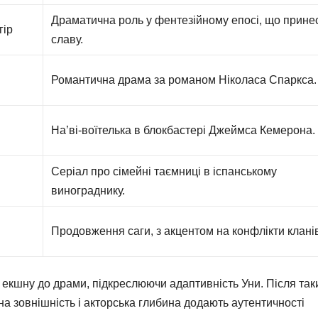
Драматична роль у фентезійному епосі, що прине
гір
славу.
Романтична драма за романом Ніколаса Спаркса.
На’ві-воїтелька в блокбастері Джеймса Кемерона.
Серіал про сімейні таємниці в іспанському
винограднику.
Продовження саги, з акцентом на конфлікти клані
д екшну до драми, підкреслюючи адаптивність Уни. Після так
чна зовнішність і акторська глибина додають аутентичності