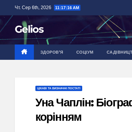
Перейти
Чт. Сер 6th, 2026
11:17:17 AM
до
вмісту
Gelios
ЗДОРОВ’Я
СОЦІУМ
САДІВНИЦ
ЦІКАВІ ТА ВИЗНАЧНІ ПОСТАТІ
Уна Чаплін: Біогра
корінням