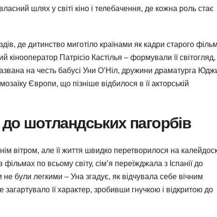
ласний шлях у світі кіно і телебачення, де кожна роль стає
здів, де дитинство миготіло країнами як кадри старого фільм
ий кінооператор Патрісіо Кастілья – формували її світогляд,
названа на честь бабусі Уни О’Ніл, дружини драматурга Юдж
 мозаїку Європи, що пізніше відбилося в її акторській
а до шотландських пагорбів
тнім вітром, але її життя швидко перетворилося на калейдос
 фільмах по всьому світу, сім’я переїжджала з Іспанії до
и не були легкими – Уна згадує, як відчувала себе вічним
е загартувало її характер, зробивши гнучкою і відкритою до