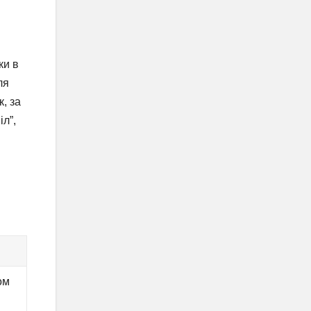
.
ки в
ля
к, за
л”,
ом