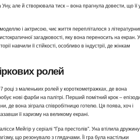
ну, але й створювала тиск – вона прагнула довести, що її 
ла моделлю і актрисою, чиє життя перепліталося з літературн
стократичної загадковості, яку вона переносить на екран. 
рії навчили її стійкості, особливо в індустрії, де жінкам
зіркових ролей
7 році з маленьких ролей у короткометражках, де вона
обує нові фарби на палітрі. Перший помітний крок – епізод
ани, де вона зіграла співробітницю готелю. Ця поява, хоч і
казавши її харизму на великому екрані.
лісси Мейгір у серіалі “Гра престолів”. Уна втілила дружину
ізму, що резонувало з глядачами. Її гра була настільки