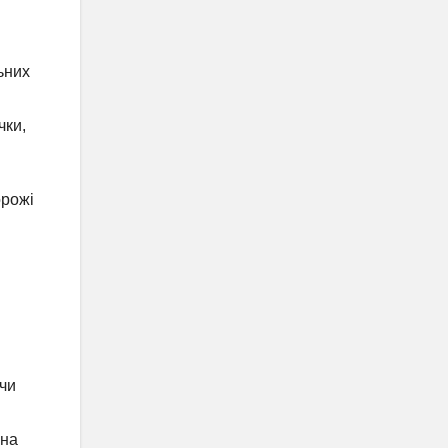
ьних
чки,
орожі
ючи
ина