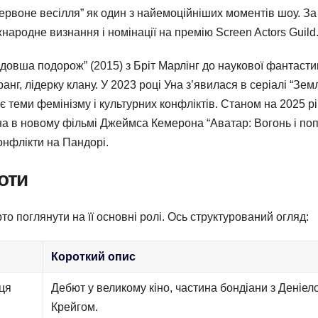
рвоне весілля” як один з найемоційніших моментів шоу. За
народне визнання і номінації на премію Screen Actors Guild
йдовша подорож” (2015) з Бріт Марлінг до наукової фантасти
анг, лідерку клану. У 2023 році Уна з’явилася в серіалі “Зем
ює теми фемінізму і культурних конфліктів. Станом на 2025 рі
а в новому фільмі Джеймса Кемерона “Аватар: Вогонь і попі
конфлікти на Пандорі.
оти
о поглянути на її основні ролі. Ось структурований огляд:
Короткий опис
ця
Дебют у великому кіно, частина бондіани з Деніел
Крейгом.