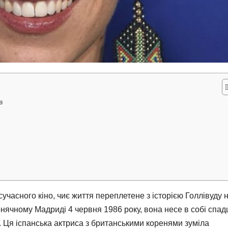
в
сучасного кіно, чиє життя переплетене з історією Голлівуду 
нячному Мадриді 4 червня 1986 року, вона несе в собі спа
ю. Ця іспанська актриса з британськими коренями зуміла