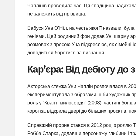
Чаплінів проводила час. Ця спадщина надихала У
не залежить від прізвища.
Бабуся Уна О’Ніл, на честь якої її назвали, бу
геніями. Цей родинний фон додав Уні шарму ари
розмовах з пресою Уна підкреслює, як сімейні істо
доводиться боротися за визнання.
Кар’єра: Від дебюту до 
Акторська стежка Уни Чаплін розпочалася в 200
експериментувала з образами, ніби художник пр
роль у “Кванті милосердя” (2008), частині бонді
коротка, відкрила двері до більших проєктів, по
Справжній прорив стався в 2012 році з роллю Та
Робба Старка, додавши персонажу глибини і траг