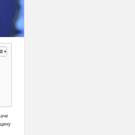
наче
дщину