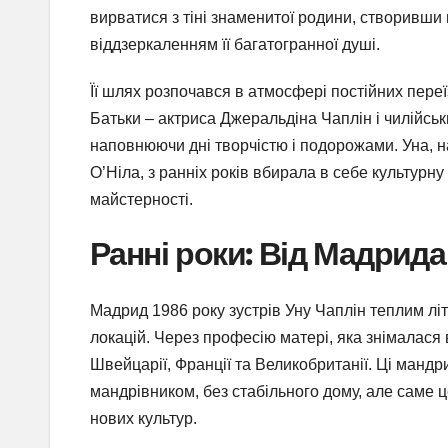
вирватися з тіні знаменитої родини, створивши в
віддзеркаленням її багатогранної душі.
Її шлях розпочався в атмосфері постійних переї
Батьки – актриса Джеральдіна Чаплін і чилійськ
наповнюючи дні творчістю і подорожами. Уна, 
О’Ніла, з ранніх років вбирала в себе культурну
майстерності.
Ранні роки: Від Мадрид
Мадрид 1986 року зустрів Уну Чаплін теплим лі
локацій. Через професію матері, яка знімалася в
Швейцарії, Франції та Великобританії. Ці мандр
мандрівником, без стабільного дому, але саме ц
нових культур.