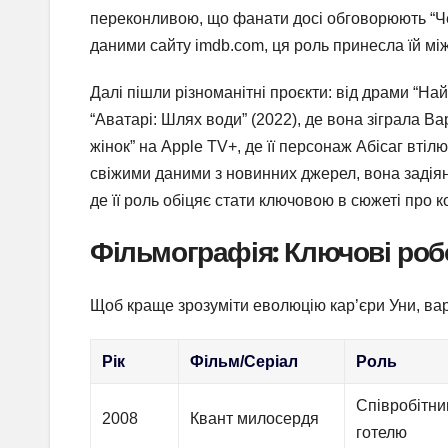
переконливою, що фанати досі обговорюють “Че
даними сайту imdb.com, ця роль принесла їй між
Далі пішли різноманітні проєкти: від драми “На
“Аватарі: Шлях води” (2022), де вона зіграла Вар
жінок” на Apple TV+, де її персонаж Абісаг втіл
свіжими даними з новинних джерел, вона задіян
де її роль обіцяє стати ключовою в сюжеті про 
Фільмографія: Ключові роб
Щоб краще зрозуміти еволюцію кар’єри Уни, варт
Рік
Фільм/Серіал
Роль
Співробітни
2008
Квант милосердя
готелю