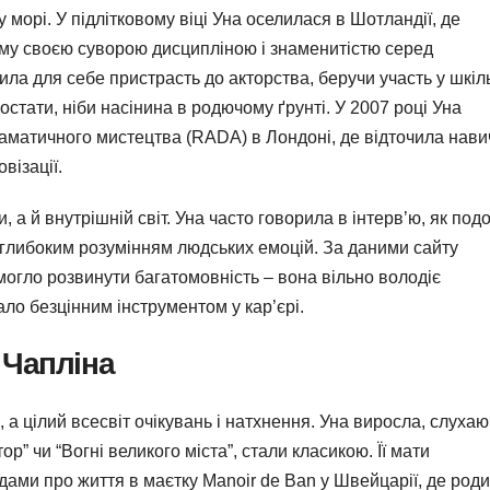
 морі. У підлітковому віці Уна оселилася в Шотландії, де
ому своєю суворою дисципліною і знаменитістю серед
рила для себе пристрасть до акторства, беручи участь у шкіл
остати, ніби насінина в родючому ґрунті. У 2007 році Уна
аматичного мистецтва (RADA) в Лондоні, де відточила нави
візації.
 а й внутрішній світ. Уна часто говорила в інтерв’ю, як под
з глибоким розумінням людських емоцій. За даними сайту
помогло розвинути багатомовність – вона вільно володіє
ло безцінним інструментом у кар’єрі.
 Чапліна
 а цілий всесвіт очікувань і натхнення. Уна виросла, слуха
тор” чи “Вогні великого міста”, стали класикою. Її мати
дами про життя в маєтку Manoir de Ban у Швейцарії, де род