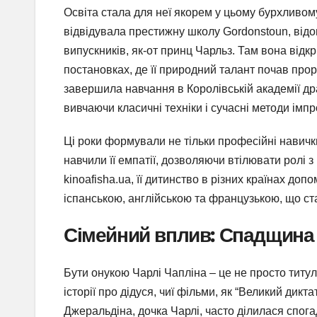
Освіта стала для неї якорем у цьому бурхливому
відвідувала престижну школу Gordonstoun, від
випускників, як-от принц Чарльз. Там вона відк
постановках, де її природний талант почав прор
завершила навчання в Королівській академії др
вивчаючи класичні техніки і сучасні методи імпро
Ці роки формували не тільки професійні навички,
навчили її емпатії, дозволяючи втілювати ролі 
kinoafisha.ua, її дитинство в різних країнах до
іспанською, англійською та французькою, що ста
Сімейний вплив: Спадщина
Бути онукою Чарлі Чапліна – це не просто титул,
історії про дідуся, чиї фільми, як “Великий дикта
Джеральдіна, дочка Чарлі, часто ділилася спога