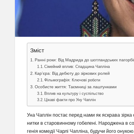
Зміст
Ранні роки: Від Мадрида до шотландських пагорбі
Сімейний вплив: Спадщина Чапліна
Кар’єра: Від дебюту до зіркових ролей
Фільмографія: Ключові роботи
Особисте життя: Таємниці за лаштунками
Вплив на культуру і суспільство
Цікаві факти про Уну Чаплін
Уна Чаплін постає перед нами як яскрава зірка 
нитки в старовинному гобелені. Народжена в со
генія комедії Чарлі Чапліна, будучи його онуко