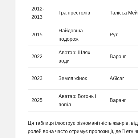
2012-
Гра престолів
Талісса Мей
2013
Найдовша
2015
Рут
подорож
Аватар: Шлях
2022
Варанг
води
2023
Земля жінок
Абісаг
Аватар: Вогонь і
2025
Варанг
попіл
Ця таблиця ілюструє різноманітність жанрів, ві
ролей вона часто отримує пропозиції, де її етні