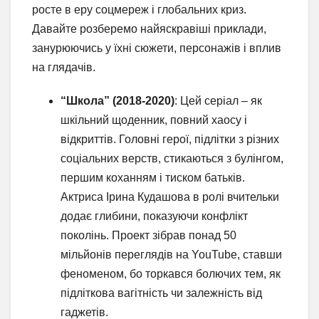
росте в еру соцмереж і глобальних криз.
Давайте розберемо найяскравіші приклади,
занурюючись у їхні сюжети, персонажів і вплив
на глядачів.
“Школа” (2018-2020)
: Цей серіал – як
шкільний щоденник, повний хаосу і
відкриттів. Головні герої, підлітки з різних
соціальних верств, стикаються з булінгом,
першим коханням і тиском батьків.
Актриса Ірина Кудашова в ролі вчительки
додає глибини, показуючи конфлікт
поколінь. Проект зібрав понад 50
мільйонів переглядів на YouTube, ставши
феноменом, бо торкався болючих тем, як
підліткова вагітність чи залежність від
гаджетів.