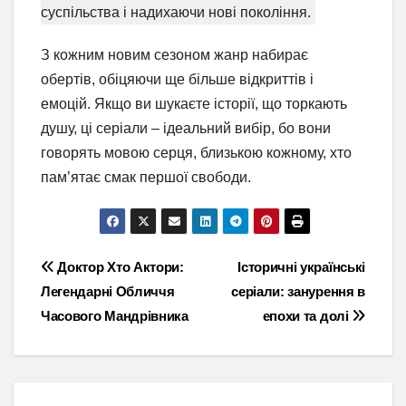
суспільства і надихаючи нові покоління.
З кожним новим сезоном жанр набирає
обертів, обіцяючи ще більше відкриттів і
емоцій. Якщо ви шукаєте історії, що торкають
душу, ці серіали – ідеальний вибір, бо вони
говорять мовою серця, близькою кожному, хто
пам’ятає смак першої свободи.
Навігація
Доктор Хто Актори:
Історичні українські
Легендарні Обличчя
серіали: занурення в
записів
Часового Мандрівника
епохи та долі