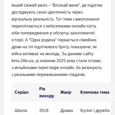
Інший свіжий реліз – “Впізнай мене”, де підлітки
досліджують свою ідентичність через
віртуальну реальність. Тут теми самопізнання
переплітаються з небезпеками онлайн-світу,
ніби попередження в обгортці захоплюючої
історії. А “Одна родина” торкається сімейних
драм на тлі підліткового бунту, показуючи, як
війна впливає на молодь. За даними сайту
kino.24tv.ua, ці новинки 2025 року стали хітами,
з мільйонами переглядів онлайн, бо резонують
з реальними переживаннями глядачів.
Рік
Серіал
Жанр
Ключова тема
виходу
Школа
2018
Драма
Булінг і дружба