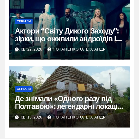
СЕРІАЛИ
Актори “Світу Дикого Заходу”:
зірки, що оживили андроїдів і
хаос
КВІ 22, 2026
ПОТАПЕНКО ОЛЕКСАНДР
СЕРІАЛИ
Де знімали «Одного разу під
Полтавою»: легендарні локації
ситкому
КВІ 15, 2026
ПОТАПЕНКО ОЛЕКСАНДР