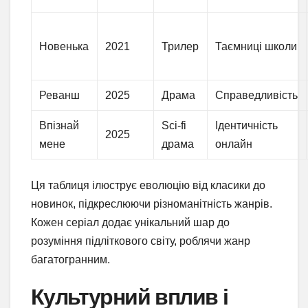
Новенька
2021
Трилер
Таємниці школи
Реванш
2025
Драма
Справедливість
Впізнай
Sci-fi
Ідентичність
2025
мене
драма
онлайн
Ця таблиця ілюструє еволюцію від класики до
новинок, підкреслюючи різноманітність жанрів.
Кожен серіал додає унікальний шар до
розуміння підліткового світу, роблячи жанр
багатогранним.
Культурний вплив і