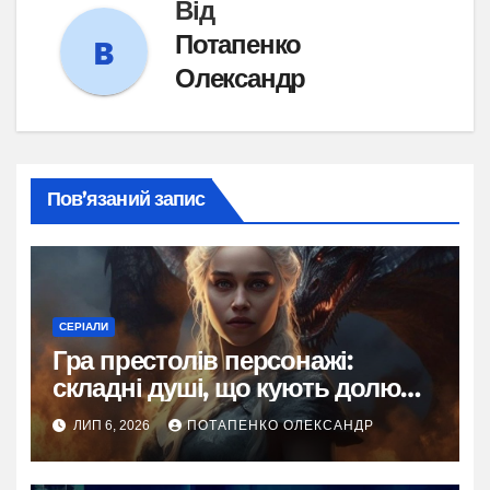
Від
Потапенко
Олександр
Пов’язаний запис
СЕРІАЛИ
Гра престолів персонажі:
складні душі, що кують долю
Вестеросу
ЛИП 6, 2026
ПОТАПЕНКО ОЛЕКСАНДР