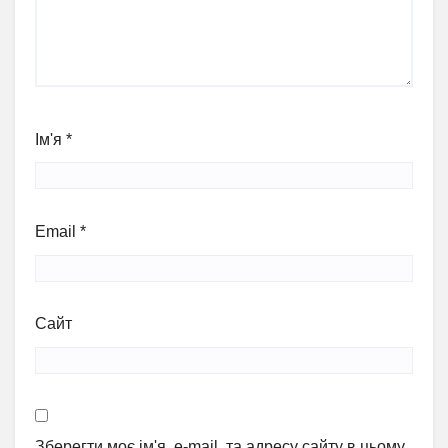
Ім'я
*
Email
*
Сайт
Зберегти моє ім'я, e-mail, та адресу сайту в цьому