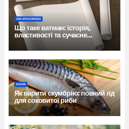
UNCATEGORIZED
Що таке ватман: історія,
властивості та сучасне
застосування
КУХНЯ
Як варити скумбрію: повний гід
для соковитої риби