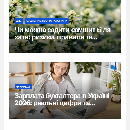
ДІМ
САДІВНИЦТВО ТА РОСЛИНИ
Чи можна садити самшит біля
хати: ризики, правила та
практичні рішення
ФІНАНСИ
Зарплата бухгалтера в Україні
2026: реальні цифри та
нюанси