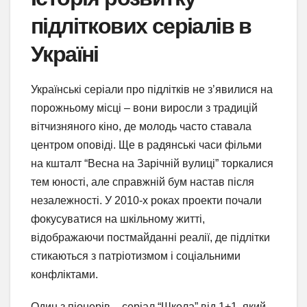
підліткових серіалів в
Україні
Українські серіали про підлітків не з’явилися на
порожньому місці – вони виросли з традицій
вітчизняного кіно, де молодь часто ставала
центром оповіді. Ще в радянські часи фільми
на кшталт “Весна на Зарічній вулиці” торкалися
тем юності, але справжній бум настав після
незалежності. У 2010-х роках проекти почали
фокусуватися на шкільному житті,
відображаючи постмайданні реалії, де підлітки
стикаються з патріотизмом і соціальними
конфліктами.
Один з піонерів – серіал “Школа” від 1+1, який