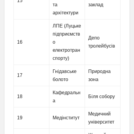
15
та
заклад
архітектури
ЛПЕ (Луцьке
підприємств
Депо
16
о
тролейбусів
електротран
спорту)
Гнідавське
Природна
17
болото
зона
Кафедральн
18
Біля собору
а
Медичний
19
Медінститут
університет