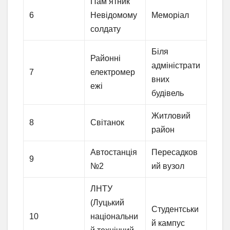
Пам’ятник
6
Невідомому
Меморіал
солдату
Біля
Районні
адміністрати
7
електромер
вних
ежі
будівель
Житловий
8
Світанок
район
Автостанція
Пересадков
9
№2
ий вузол
ЛНТУ
(Луцький
Студентськи
10
національни
й кампус