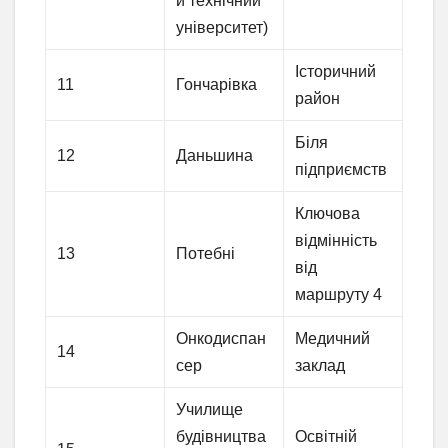
й технічний
університет)
Історичний
11
Гончарівка
район
Біля
12
Даньшина
підприємств
Ключова
відмінність
13
Потебні
від
маршруту 4
Онкодиспан
Медичний
14
сер
заклад
Училище
будівництва
Освітній