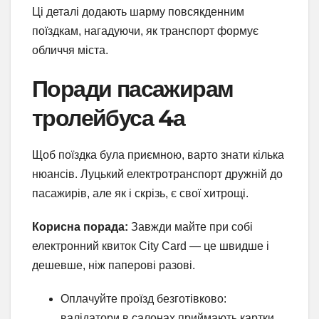
Ці деталі додають шарму повсякденним
поїздкам, нагадуючи, як транспорт формує
обличчя міста.
Поради пасажирам
тролейбуса 4а
Щоб поїздка була приємною, варто знати кілька
нюансів. Луцький електротранспорт дружній до
пасажирів, але як і скрізь, є свої хитрощі.
Корисна порада:
Завжди майте при собі
електронний квиток City Card — це швидше і
дешевше, ніж паперові разові.
Оплачуйте проїзд безготівково:
валідатори в салонах приймають картки