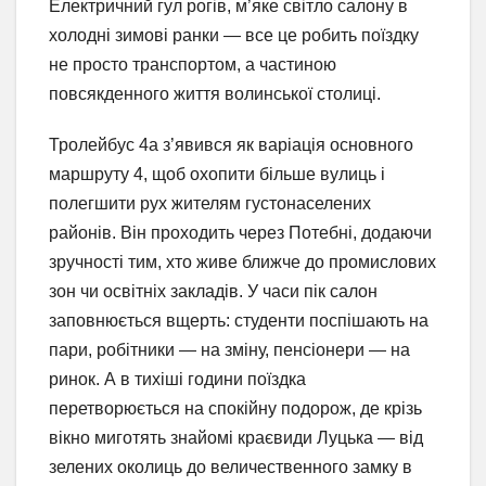
Електричний гул рогів, м’яке світло салону в
холодні зимові ранки — все це робить поїздку
не просто транспортом, а частиною
повсякденного життя волинської столиці.
Тролейбус 4а з’явився як варіація основного
маршруту 4, щоб охопити більше вулиць і
полегшити рух жителям густонаселених
районів. Він проходить через Потебні, додаючи
зручності тим, хто живе ближче до промислових
зон чи освітніх закладів. У часи пік салон
заповнюється вщерть: студенти поспішають на
пари, робітники — на зміну, пенсіонери — на
ринок. А в тихіші години поїздка
перетворюється на спокійну подорож, де крізь
вікно миготять знайомі краєвиди Луцька — від
зелених околиць до величественного замку в