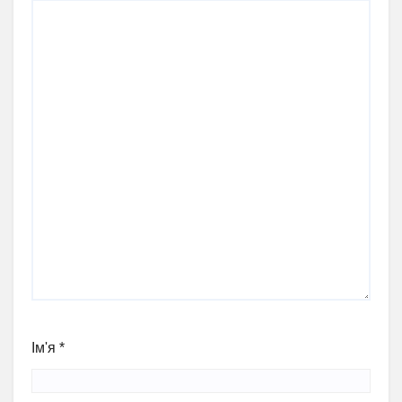
Ім'я
*