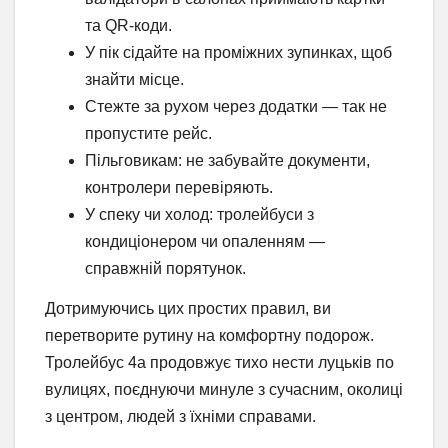
та QR-коди.
У пік сідайте на проміжних зупинках, щоб
знайти місце.
Стежте за рухом через додатки — так не
пропустите рейс.
Пільговикам: не забувайте документи,
контролери перевіряють.
У спеку чи холод: тролейбуси з
кондиціонером чи опаленням —
справжній порятунок.
Дотримуючись цих простих правил, ви
перетворите рутину на комфортну подорож.
Тролейбус 4а продовжує тихо нести луцьків по
вулицях, поєднуючи минуле з сучасним, околиці
з центром, людей з їхніми справами.