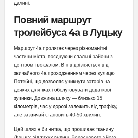
далині.
Повний маршрут
тролейбуса 4а в Луцьку
Маршрут 4а пролягає через різноманітні
частини міста, поєднуючи спальні райони з
центром і вокзалом. Він відрізняється від
звичайного 4а проходженням через вулицю
Потебні, що дозволяє уникнути заторів на
деяких ділянках і обслуговувати додаткові
зупинки. Довжина шляху — близько 15
кілометрів, час у дорозі залежить від трафіку,
але зазвичай становить 40-50 хвилин.
Цей шлях ніби нитка, що прошиває тканину
Луцька: від тихих вулиць Вересневого з його