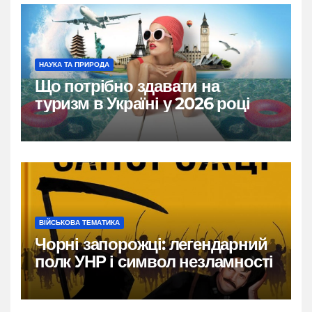
НАУКА ТА ПРИРОДА
Що потрібно здавати на
туризм в Україні у 2026 році
ВІЙСЬКОВА ТЕМАТИКА
Чорні запорожці: легендарний
полк УНР і символ незламності