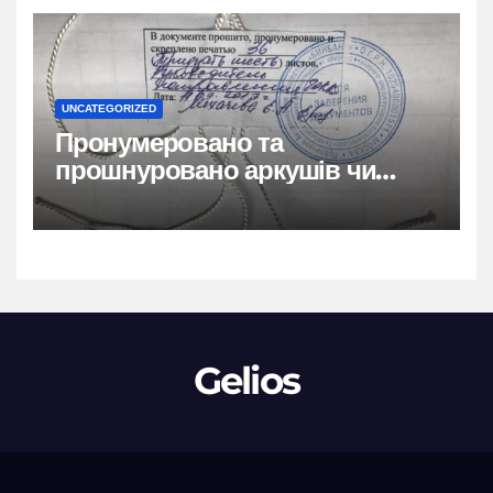
UNCATEGORIZED
Пронумеровано та
прошнуровано аркушів чи
сторінок: повний гайд
Gelios