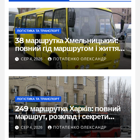
ЛОГІСТИКА ТА ТРАНСПОРТ
38 маршрутка Хмельницький:
повний гід маршрутом і життям
міста
СЕР 4, 2026
ПОТАПЕНКО ОЛЕКСАНДР
ЛОГІСТИКА ТА ТРАНСПОРТ
249 маршрутка Харків: повний
маршрут, розклад і секрети
зручної поїздки
СЕР 4, 2026
ПОТАПЕНКО ОЛЕКСАНДР