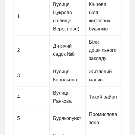
Вулиця
Кінцева,
Цукрова
біля
1
(селище
житлових
Вересневе)
будинків
Біля
Дитячий
2
дошкільного
садок №8
закладу
Вулиця
Житловий
3
Корольова
масив
Вулиця
4
Тихий район
Ранкова
Промислова
5
Бурякопункт
зона