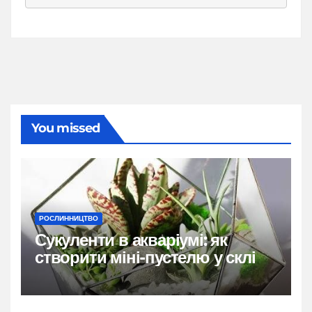
You missed
РОСЛИННИЦТВО
Сукуленти в акваріумі: як
створити міні-пустелю у склі