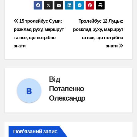
Навігація
15 тролейбус Суми:
Тролейбус 12 Луцьк:
розклад руху, маршрут
розклад руху, маршрут
записів
та все, що потрібно
та все, що потрібно
знати
знати
Від
Потапенко
Олександр
Пов’язаний запис