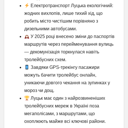
Електротранспорт Луцька екологічний:
жодних вихлопів, лише тихий хід, що
робить місто чистішим порівняно з
дизельними автобусами.
У 2025 році внесено зміни до паспортів
маршрутів через перейменування вулиць
— декомунізація торкнулася навіть
тролейбусних схем.
Завдяки GPS-трекінгу пасажири
можуть бачити тролейбус онлайн,
уникаючи довгого чекання на зупинках у
мороз чи дощ.
Луцьк має один з найрозвиненіших
тролейбусних мереж в Україні поза
мегаполісами, з маршрутами, що
охоплюють майже всі ключові райони.