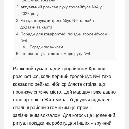
Актуальний розклад руху тролейбуса №4 у
2026 році
Як відстежувати тролейбус №4 онлайн:
додатки та карти
Поради для комфортної поїздки тролейбусом
№4
Поради пасажирам
Історія та цікаві деталі маршруту №4
Ранковий туман над мікрорайоном Крошня
розсіюється, коли перший тролейбус №4 тихо
ковзає по рейках, ніби срібляста стріла, що
пронизує спляче місто. Цей маршрут вже давно
став артерією Житомира, з’єднуючи віддалені
спальні райони з гомінким центром і
залізничним вокзалом. Для когось це щоденний
ритуал поїздки на роботу, для інших – зручний