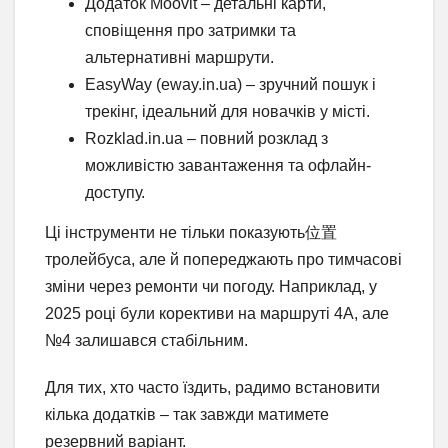
Додаток Moovit – детальні карти,
сповіщення про затримки та
альтернативні маршрути.
EasyWay (eway.in.ua) – зручний пошук і
трекінг, ідеальний для новачків у місті.
Rozklad.in.ua – повний розклад з
можливістю завантаження та офлайн-
доступу.
Ці інструменти не тільки показують位置
тролейбуса, але й попереджають про тимчасові
зміни через ремонти чи погоду. Наприклад, у
2025 році були корективи на маршруті 4А, але
№4 залишався стабільним.
Для тих, хто часто їздить, радимо встановити
кілька додатків – так завжди матимете
резервний варіант.