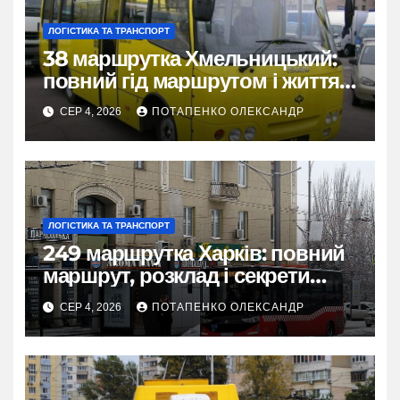
ЛОГІСТИКА ТА ТРАНСПОРТ
38 маршрутка Хмельницький:
повний гід маршрутом і життям
міста
СЕР 4, 2026
ПОТАПЕНКО ОЛЕКСАНДР
ЛОГІСТИКА ТА ТРАНСПОРТ
249 маршрутка Харків: повний
маршрут, розклад і секрети
зручної поїздки
СЕР 4, 2026
ПОТАПЕНКО ОЛЕКСАНДР