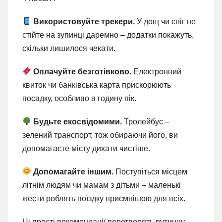
Використовуйте трекери.
У дощ чи сніг не
стійте на зупинці даремно – додатки покажуть,
скільки лишилося чекати.
Оплачуйте безготівково.
Електронний
квиток чи банківська карта прискорюють
посадку, особливо в годину пік.
Будьте екосвідомими.
Тролейбус –
зелений транспорт, тож обираючи його, ви
допомагаєте місту дихати чистіше.
Допомагайте іншим.
Поступіться місцем
літнім людям чи мамам з дітьми – маленькі
жести роблять поїздку приємнішою для всіх.
Ці прості рекомендації перетворять рутинну