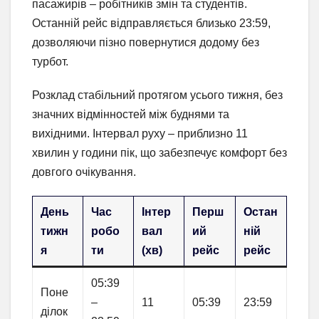
пасажирів – робітників змін та студентів.
Останній рейс відправляється близько 23:59,
дозволяючи пізно повернутися додому без
турбот.
Розклад стабільний протягом усього тижня, без
значних відмінностей між буднями та
вихідними. Інтервал руху – приблизно 11
хвилин у години пік, що забезпечує комфорт без
довгого очікування.
День
Час
Інтер
Перш
Остан
тижн
робо
вал
ий
ній
я
ти
(хв)
рейс
рейс
05:39
Поне
–
11
05:39
23:59
ділок