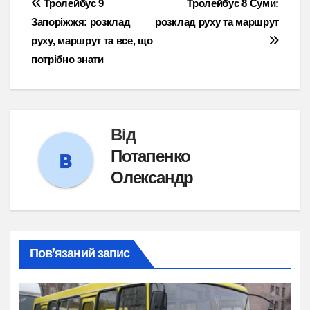
Навігація
Тролейбус 9
Тролейбус 8 Суми:
Запоріжжя: розклад
розклад руху та маршрут
записів
руху, маршрут та все, що
потрібно знати
Від
Потапенко
Олександр
Пов’язаний запис