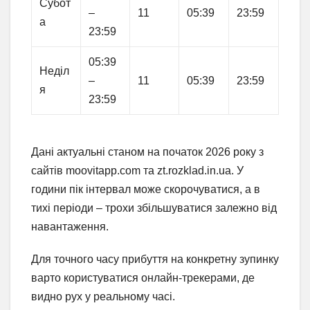
Субот
–
11
05:39
23:59
а
23:59
05:39
Неділ
–
11
05:39
23:59
я
23:59
Дані актуальні станом на початок 2026 року з
сайтів moovitapp.com та zt.rozklad.in.ua. У
години пік інтервал може скорочуватися, а в
тихі періоди – трохи збільшуватися залежно від
навантаження.
Для точного часу прибуття на конкретну зупинку
варто користуватися онлайн-трекерами, де
видно рух у реальному часі.