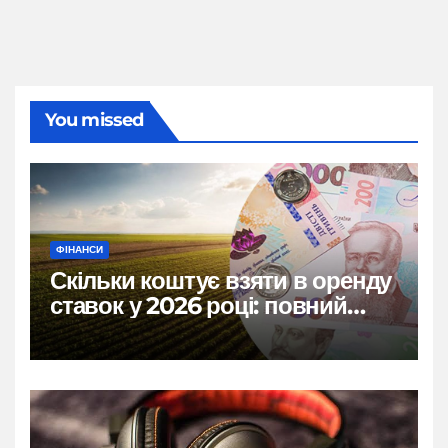
You missed
ФІНАНСИ
Скільки коштує взяти в оренду
ставок у 2026 році: повний
розбір цін, правил і підводних
каменів