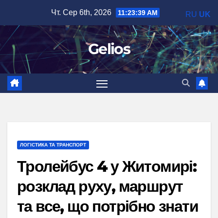
Перейти
Чт. Сер 6th, 2026
11:23:40 AM
RU
UK
до
вмісту
Gelios
ЛОГІСТИКА ТА ТРАНСПОРТ
Тролейбус 4 у Житомирі:
розклад руху, маршрут
та все, що потрібно знати