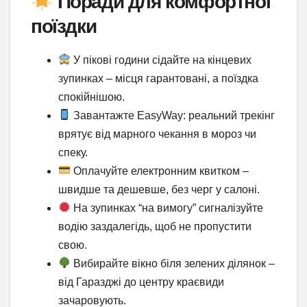
Поради для комфортної
поїздки
У пікові години сідайте на кінцевих
зупинках – місця гарантовані, а поїздка
спокійнішою.
Завантажте EasyWay: реальний трекінг
врятує від марного чекання в мороз чи
спеку.
Оплачуйте електронним квитком –
швидше та дешевше, без черг у салоні.
На зупинках “на вимогу” сигналізуйте
водію заздалегідь, щоб не пропустити
свою.
Вибирайте вікно біля зелених ділянок –
від Гаразджі до центру краєвиди
зачаровують.