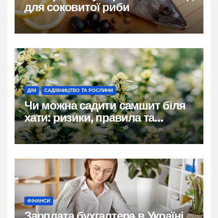
для соковитої риби
ДІМ
САДІВНИЦТВО ТА РОСЛИНИ
Чи можна садити самшит біля
хати: ризики, правила та
практичні рішення
ФІНАНСИ
Зарплата бухгалтера в Україні