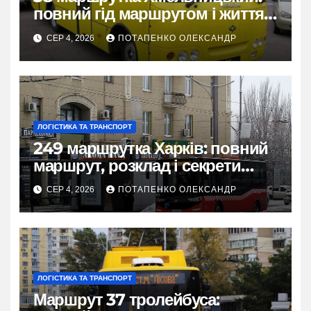
повний гід маршрутом і життям
міста
СЕР 4, 2026
ПОТАПЕНКО ОЛЕКСАНДР
ЛОГІСТИКА ТА ТРАНСПОРТ
249 маршрутка Харків: повний
маршрут, розклад і секрети
зручної поїздки
СЕР 4, 2026
ПОТАПЕНКО ОЛЕКСАНДР
ЛОГІСТИКА ТА ТРАНСПОРТ
Маршрут 37 тролейбуса: