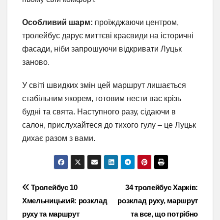
Особливий шарм:
проїжджаючи центром,
тролейбус дарує миттєві краєвиди на історичні
фасади, ніби запрошуючи відкривати Луцьк
заново.
У світі швидких змін цей маршрут лишається
стабільним якорем, готовим нести вас крізь
будні та свята. Наступного разу, сідаючи в
салон, прислухайтеся до тихого гулу – це Луцьк
дихає разом з вами.
Навігація
Тролейбус 10
34 тролейбус Харків:
Хмельницький: розклад
розклад руху, маршрут
записів
руху та маршрут
та все, що потрібно