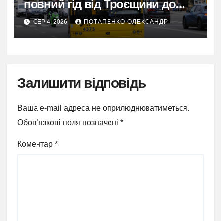
повний гід від Троєщини до
метро Лісова
СЕР 4, 2026
ПОТАПЕНКО ОЛЕКСАНДР
Залишити відповідь
Ваша e-mail адреса не оприлюднюватиметься.
Обов’язкові поля позначені
*
Коментар
*