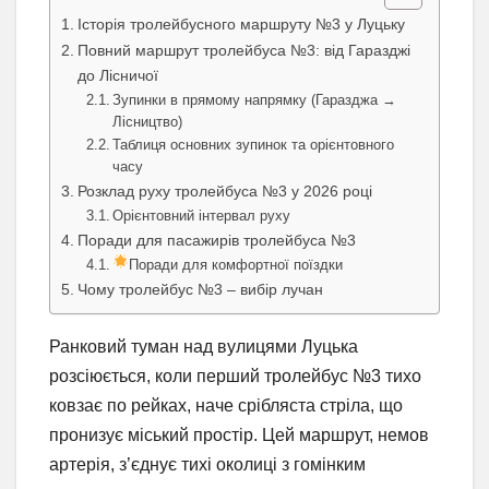
Історія тролейбусного маршруту №3 у Луцьку
Повний маршрут тролейбуса №3: від Гаразджі
до Лісничої
Зупинки в прямому напрямку (Гаразджа →
Лісництво)
Таблиця основних зупинок та орієнтовного
часу
Розклад руху тролейбуса №3 у 2026 році
Орієнтовний інтервал руху
Поради для пасажирів тролейбуса №3
Поради для комфортної поїздки
Чому тролейбус №3 – вибір лучан
Ранковий туман над вулицями Луцька
розсіюється, коли перший тролейбус №3 тихо
ковзає по рейках, наче срібляста стріла, що
пронизує міський простір. Цей маршрут, немов
артерія, з’єднує тихі околиці з гомінким