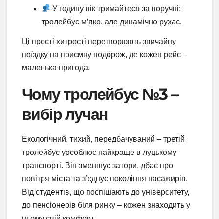
У годину пік тримайтеся за поручні:
тролейбус м’яко, але динамічно рухає.
Ці прості хитрості перетворюють звичайну
поїздку на приємну подорож, де кожен рейс –
маленька пригода.
Чому тролейбус №3 –
вибір лучан
Екологічний, тихий, передбачуваний – третій
тролейбус уособлює найкраще в луцькому
транспорті. Він зменшує затори, дбає про
повітря міста та з’єднує покоління пасажирів.
Від студентів, що поспішають до університету,
до пенсіонерів біля ринку – кожен знаходить у
ньому свій комфорт.