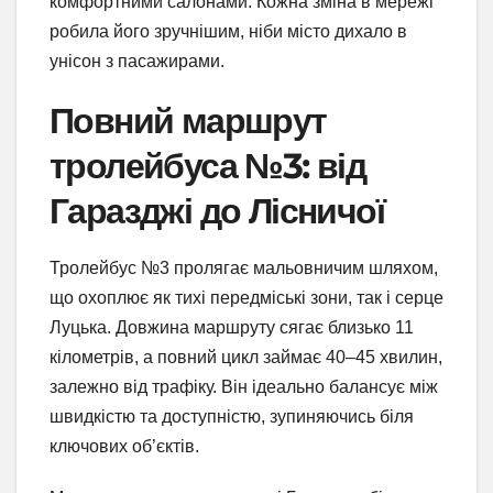
комфортними салонами. Кожна зміна в мережі
робила його зручнішим, ніби місто дихало в
унісон з пасажирами.
Повний маршрут
тролейбуса №3: від
Гаразджі до Лісничої
Тролейбус №3 пролягає мальовничим шляхом,
що охоплює як тихі передміські зони, так і серце
Луцька. Довжина маршруту сягає близько 11
кілометрів, а повний цикл займає 40–45 хвилин,
залежно від трафіку. Він ідеально балансує між
швидкістю та доступністю, зупиняючись біля
ключових об’єктів.