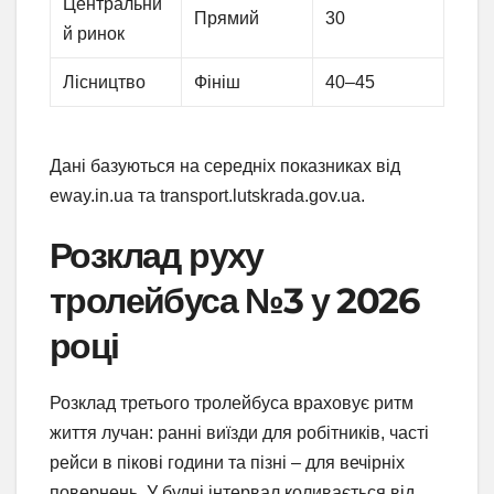
Центральни
Прямий
30
й ринок
Лісництво
Фініш
40–45
Дані базуються на середніх показниках від
eway.in.ua та transport.lutskrada.gov.ua.
Розклад руху
тролейбуса №3 у 2026
році
Розклад третього тролейбуса враховує ритм
життя лучан: ранні виїзди для робітників, часті
рейси в пікові години та пізні – для вечірніх
повернень. У будні інтервал коливається від