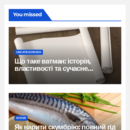
You missed
UNCATEGORIZED
Що таке ватман: історія,
властивості та сучасне
застосування
КУХНЯ
Як варити скумбрію: повний гід