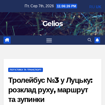
Перейти
Пт. Сер 7th, 2026
11:06:27 PM
RU
UK
до
вмісту
Gelios
ЛОГІСТИКА ТА ТРАНСПОРТ
Тролейбус №3 у Луцьку:
розклад руху, маршрут
та зупинки