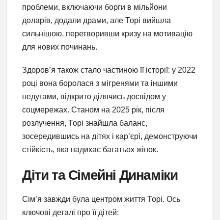
проблеми, включаючи борги в мільйони
доларів, додали драми, але Торі вийшла
сильнішою, перетворивши кризу на мотивацію
для нових починань.
Здоров’я також стало частиною її історії: у 2022
році вона боролася з мігренями та іншими
недугами, відкрито ділячись досвідом у
соцмережах. Станом на 2025 рік, після
розлучення, Торі знайшла баланс,
зосередившись на дітях і кар’єрі, демонструючи
стійкість, яка надихає багатьох жінок.
Діти та Сімейні Динаміки
Сім’я завжди була центром життя Торі. Ось
ключові деталі про її дітей: