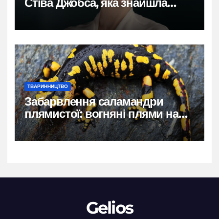
Стіва Джобса, яка знайшла
власний голос
ТВАРИННИЦТВО
Забарвлення саламандри
плямистої: вогняні плями на
чорному тлі
Gelios