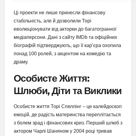
Ці проекти не лише принесли фінансову
стабільність, але й дозволили Торі
еволюціонувати від акторки до багатогранної
медіаперсони. Дані з сайту IMDb та офіційних
біографій підтверджують, що її кар’єра охопила
понад 100 ролей, з акцентом на комедію та
драму.
Особисте Життя:
Шлюби, Діти та Виклики
Особисте життя Торі Спеллінг – це калейдоскоп
емоцій, де радість материнства переплітається
з болем зрад і фінансових криз. Перший шлюб з
актором Чарлі Шаняном у 2004 році тривав