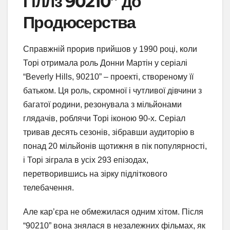
Гіллз 90210” до
Продюсерства
Справжній прорив прийшов у 1990 році, коли
Торі отримала роль Донни Мартін у серіалі
“Beverly Hills, 90210” – проекті, створеному її
батьком. Ця роль, скромної і чутливої дівчини з
багатої родини, резонувала з мільйонами
глядачів, роблячи Торі іконою 90-х. Серіал
тривав десять сезонів, зібравши аудиторію в
понад 20 мільйонів щотижня в пік популярності,
і Торі зіграла в усіх 293 епізодах,
перетворившись на зірку підліткового
телебачення.
Але кар’єра не обмежилася одним хітом. Після
“90210” вона знялася в незалежних фільмах, як