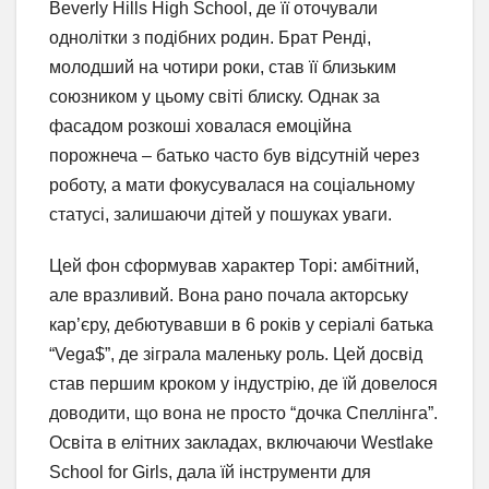
Beverly Hills High School, де її оточували
однолітки з подібних родин. Брат Ренді,
молодший на чотири роки, став її близьким
союзником у цьому світі блиску. Однак за
фасадом розкоші ховалася емоційна
порожнеча – батько часто був відсутній через
роботу, а мати фокусувалася на соціальному
статусі, залишаючи дітей у пошуках уваги.
Цей фон сформував характер Торі: амбітний,
але вразливий. Вона рано почала акторську
кар’єру, дебютувавши в 6 років у серіалі батька
“Vega$”, де зіграла маленьку роль. Цей досвід
став першим кроком у індустрію, де їй довелося
доводити, що вона не просто “дочка Спеллінга”.
Освіта в елітних закладах, включаючи Westlake
School for Girls, дала їй інструменти для