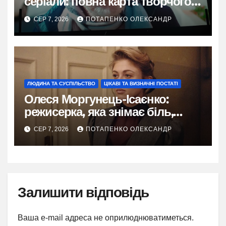
серіали: повна карта творчого
шляху
СЕР 7, 2026
ПОТАПЕНКО ОЛЕКСАНДР
ЛЮДИНА ТА СУСПІЛЬСТВО
ЦІКАВІ ТА ВИЗНАЧНІ ПОСТАТІ
Олеся Моргунець-Ісаєнко:
режисерка, яка знімає біль,
пам’ять і надію України
СЕР 7, 2026
ПОТАПЕНКО ОЛЕКСАНДР
Залишити відповідь
Ваша e-mail адреса не оприлюднюватиметься.