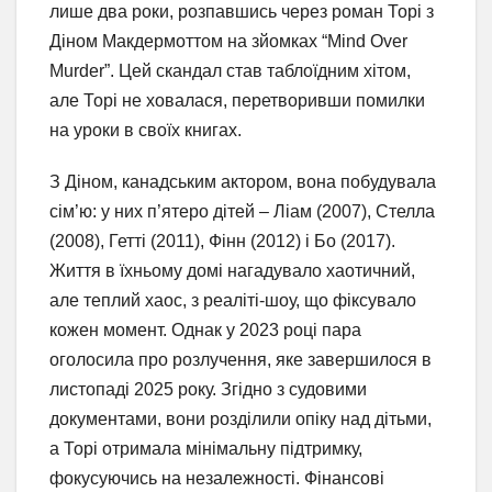
лише два роки, розпавшись через роман Торі з
Діном Макдермоттом на зйомках “Mind Over
Murder”. Цей скандал став таблоїдним хітом,
але Торі не ховалася, перетворивши помилки
на уроки в своїх книгах.
З Діном, канадським актором, вона побудувала
сім’ю: у них п’ятеро дітей – Ліам (2007), Стелла
(2008), Гетті (2011), Фінн (2012) і Бо (2017).
Життя в їхньому домі нагадувало хаотичний,
але теплий хаос, з реаліті-шоу, що фіксувало
кожен момент. Однак у 2023 році пара
оголосила про розлучення, яке завершилося в
листопаді 2025 року. Згідно з судовими
документами, вони розділили опіку над дітьми,
а Торі отримала мінімальну підтримку,
фокусуючись на незалежності. Фінансові