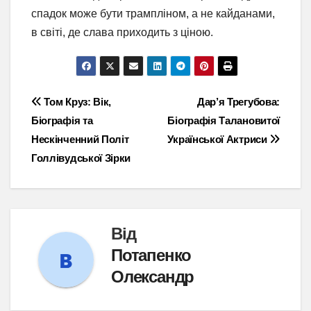
спадок може бути трампліном, а не кайданами,
в світі, де слава приходить з ціною.
Навігація
Том Круз: Вік,
Дар’я Трегубова:
Біографія та
Біографія Талановитої
записів
Нескінченний Політ
Української Актриси
Голлівудської Зірки
Від
Потапенко
Олександр