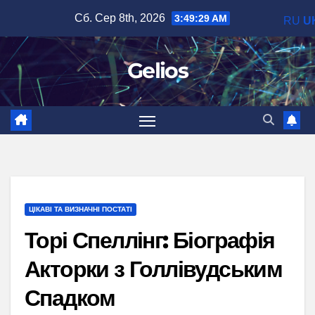
Перейти
Сб. Сер 8th, 2026
3:49:30 AM
RU
U
до
вмісту
Gelios
ЦІКАВІ ТА ВИЗНАЧНІ ПОСТАТІ
Торі Спеллінг: Біографія
Акторки з Голлівудським
Спадком