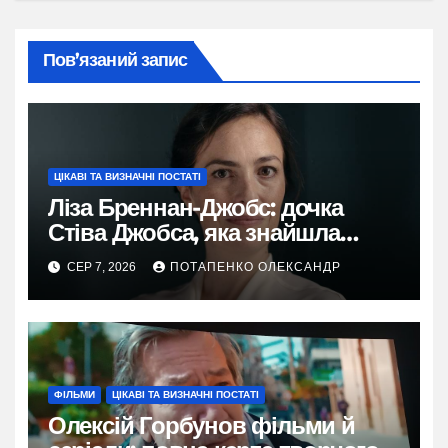
Пов’язаний запис
ЦІКАВІ ТА ВИЗНАЧНІ ПОСТАТІ
Ліза Бреннан-Джобс: дочка
Стіва Джобса, яка знайшла
власний голос
СЕР 7, 2026
ПОТАПЕНКО ОЛЕКСАНДР
ФІЛЬМИ
ЦІКАВІ ТА ВИЗНАЧНІ ПОСТАТІ
Олексій Горбунов фільми й