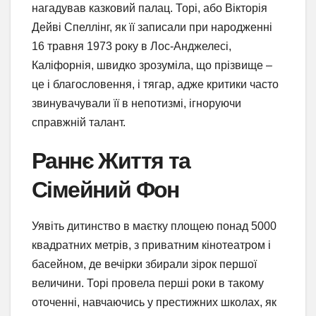
нагадував казковий палац. Торі, або Вікторія
Дейві Спеллінг, як її записали при народженні
16 травня 1973 року в Лос-Анджелесі,
Каліфорнія, швидко зрозуміла, що прізвище –
це і благословення, і тягар, адже критики часто
звинувачували її в непотизмі, ігноруючи
справжній талант.
Раннє Життя та
Сімейний Фон
Уявіть дитинство в маєтку площею понад 5000
квадратних метрів, з приватним кінотеатром і
басейном, де вечірки збирали зірок першої
величини. Торі провела перші роки в такому
оточенні, навчаючись у престижних школах, як