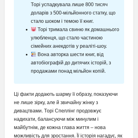
Торі успадкувала лише 800 тисяч
доларів з 500-мільйонного статку, що
стало шоком і темою її книг.
Торі тримала свиню як домашнього
улюбленця, що стало частиною
сімейних анекдотів у реаліті-шоу.
Вона авторка шести книг, від
автобіографій до дитячих історій, з
продажами понад мільйон копій.
Ці факти додають шарму її образу, показуючи
не лише зірку, але й звичайну жінку з
дивацтвами. Торі Спеллінг продовжує
надихати, балансуючи між минулим і
майбутнім, де кожна глава життя – нова
можливість для зростання. Її історія нагадує, як