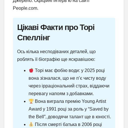
Джерело: Офіційні інтерв’ю на сайті
People.com.
Цікаві Факти про Торі
Спеллінг
Ось кілька несподіваних деталей, що
роблять її біографію ще яскравішою:
Торі має фобію води: у 2025 році
вона зізналася, що не п’є чисту воду
через ірраціональний страх, віддаючи
перевагу напоям з добавками.
Вона виграла премію Young Artist
Award у 1991 році за роль у “Saved by
the Bell”, доводячи талант ще в юності.
Після смерті батька в 2006 році