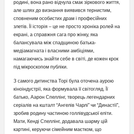
родині, вона рано відчула смак зіркового життя,
але шлях до визнання виявився тернистим,
сповненим особистих драм і професійних
злетів. Її історія – це не просто хроніка ролей на
екрані, а справжня сага про жінку, яка
балансувала між спадщиною батька-
медіамагната і власними амбіціями,
намагаючись знайти себе в світі, де кожен крок
під мікроскопом публіки.
З самого дитинства Торі була оточена аурою
кіноіндустрії, яка формувала її світогляд. Її
батько, Аарон Спеллінг, творець легендарних
серіалів на кшталт “Ангелів Чарлі” чи “Династії”,
зробив родину частиною голлівудської еліти.
Мати, Кенді Спеллінг, додавала шарму цій
картині, керуючи сімейним маєтком, що