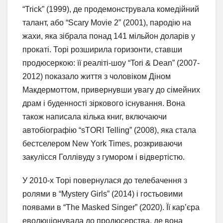
“Trick” (1999), де продемонструвала комедійний
талант, або “Scary Movie 2” (2001), пародію на
жахи, яка зібрала понад 141 мільйон доларів у
прокаті. Торі розширила горизонти, ставши
продюсеркою: її реаліті-шоу “Tori & Dean” (2007-
2012) показало життя з чоловіком Діном
Макдермоттом, привернувши увагу до сімейних
драм і буденності зіркового існування. Вона
також написала кілька книг, включаючи
автобіографію “sTORI Telling” (2008), яка стала
бестселером New York Times, розкриваючи
закулісся Голлівуду з гумором і відвертістю.
У 2010-х Торі повернулася до телебачення з
ролями в “Mystery Girls” (2014) і гостьовими
появами в “The Masked Singer” (2020). Її кар’єра
еволюціонувала до продюсерства, де вона