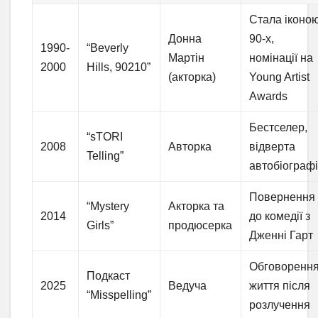
Стала іконо
Донна
90-х,
1990-
“Beverly
Мартін
номінації на
2000
Hills, 90210”
(акторка)
Young Artist
Awards
Бестселер,
“sTORI
2008
Авторка
відверта
Telling”
автобіограф
Повернення
“Mystery
Акторка та
2014
до комедії з
Girls”
продюсерка
Дженні Гарт
Обговоренн
Подкаст
2025
Ведуча
життя після
“Misspelling”
розлучення