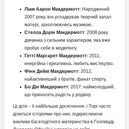
Ліам Аарон Макдермотт
: Народжений
2007 року, він успадкував творчий запал
матері, захоплюючись музикою.
Стелла Дорін Макдермотт
: 2008 року,
дівчинка з сильним характером, яка вже
пробує себе в моделінгу.
Гетті Маргарет Макдермотт
: 2011,
енергійна і креативна, любить мистецтво.
Фінн Дейві Макдермотт
: 2012,
найактивніший з братів, фанат спорту.
Бо Дін Макдермотт
: 2017, наймолодший,
що приносить радість у родину.
Ці діти – її найбільше досягнення, і Торі часто
ділиться історіями про них, підкреслюючи
виклики багатодітного материнства в Голлівуді.