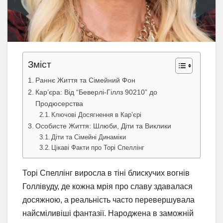
Зміст
Раннє Життя та Сімейний Фон
Кар’єра: Від “Беверлі-Гіллз 90210” до
Продюсерства
Ключові Досягнення в Кар’єрі
Особисте Життя: Шлюби, Діти та Виклики
Діти та Сімейні Динаміки
Цікаві Факти про Торі Спеллінг
Торі Спеллінг виросла в тіні блискучих вогнів
Голлівуду, де кожна мрія про славу здавалася
досяжною, а реальність часто перевершувала
найсміливіші фантазії. Народжена в заможній