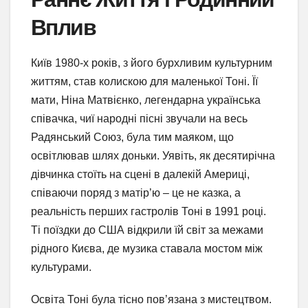
Вплив
Київ 1980-х років, з його бурхливим культурним
життям, став колискою для маленької Тоні. Її
мати, Ніна Матвієнко, легендарна українська
співачка, чиї народні пісні звучали на весь
Радянський Союз, була тим маяком, що
освітлював шлях доньки. Уявіть, як десятирічна
дівчинка стоїть на сцені в далекій Америці,
співаючи поряд з матір’ю – це не казка, а
реальність перших гастролів Тоні в 1991 році.
Ті поїздки до США відкрили їй світ за межами
рідного Києва, де музика ставала мостом між
культурами.
Освіта Тоні була тісно пов’язана з мистецтвом.