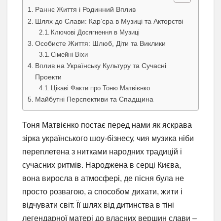
Раннє Життя і Родинний Вплив
Шлях до Слави: Кар’єра в Музиці та Акторстві
Ключові Досягнення в Музиці
Особисте Життя: Шлюб, Діти та Виклики
Сімейні Віхи
Вплив на Українську Культуру та Сучасні
Проекти
Цікаві Факти про Тоню Матвієнко
Майбутні Перспективи та Спадщина
Тоня Матвієнко постає перед нами як яскрава
зірка українського шоу-бізнесу, чия музика ніби
переплетена з нитками народних традицій і
сучасних ритмів. Народжена в серці Києва,
вона виросла в атмосфері, де пісня була не
просто розвагою, а способом дихати, жити і
відчувати світ. Її шлях від дитинства в тіні
легендарної матері до власних вершин слави –