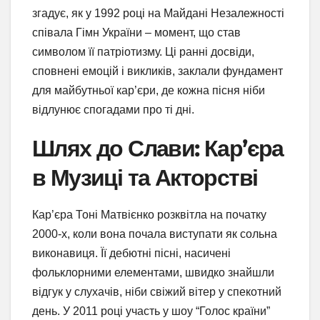
згадує, як у 1992 році на Майдані Незалежності
співала Гімн України – момент, що став
символом її патріотизму. Ці ранні досвіди,
сповнені емоцій і викликів, заклали фундамент
для майбутньої кар’єри, де кожна пісня ніби
відлунює спогадами про ті дні.
Шлях до Слави: Кар’єра
в Музиці та Акторстві
Кар’єра Тоні Матвієнко розквітла на початку
2000-х, коли вона почала виступати як сольна
виконавиця. Її дебютні пісні, насичені
фольклорними елементами, швидко знайшли
відгук у слухачів, ніби свіжий вітер у спекотний
день. У 2011 році участь у шоу “Голос країни”