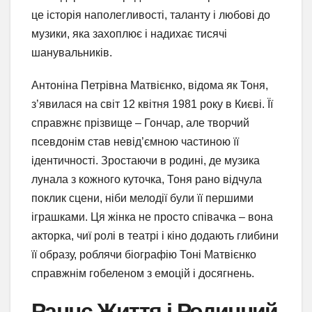
це історія наполегливості, таланту і любові до
музики, яка захоплює і надихає тисячі
шанувальників.
Антоніна Петрівна Матвієнко, відома як Тоня,
з’явилася на світ 12 квітня 1981 року в Києві. Її
справжнє прізвище – Гончар, але творчий
псевдонім став невід’ємною частиною її
ідентичності. Зростаючи в родині, де музика
лунала з кожного куточка, Тоня рано відчула
поклик сцени, ніби мелодії були її першими
іграшками. Ця жінка не просто співачка – вона
акторка, чиї ролі в театрі і кіно додають глибини
її образу, роблячи біографію Тоні Матвієнко
справжнім гобеленом з емоцій і досягнень.
Раннє Життя і Родинний