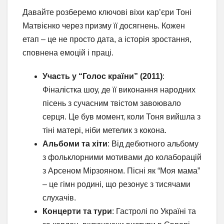
Давайте розберемо ключові віхи кар’єри Тоні
Матвієнко через призму її досягнень. Кожен
етап – це не просто дата, а історія зростання,
сповнена емоцій і праці.
Участь у “Голос країни” (2011)
:
Фіналістка шоу, де її виконання народних
пісень з сучасним твістом завоювало
серця. Це був момент, коли Тоня вийшла з
тіні матері, ніби метелик з кокона.
Альбоми та хіти
: Від дебютного альбому
з фольклорними мотивами до колаборацій
з Арсеном Мірзояном. Пісні як “Моя мама”
– це гімн родині, що резонує з тисячами
слухачів.
Концерти та тури
: Гастролі по Україні та