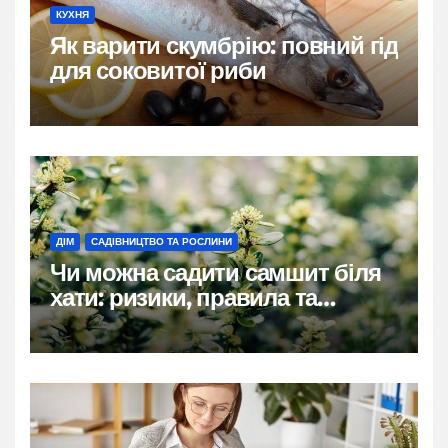
КУХНЯ
Як варити скумбрію: повний гід
для соковитої риби
ДІМ
САДІВНИЦТВО ТА РОСЛИНИ
Чи можна садити самшит біля
хати: ризики, правила та
практичні рішення