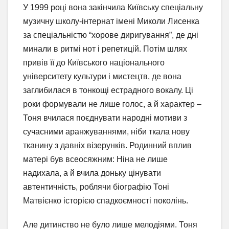
У 1999 році вона закінчила Київську спеціальну
музичну школу-інтернат імені Миколи Лисенка
за спеціальністю “хорове диригування”, де дні
минали в ритмі нот і репетицій. Потім шлях
привів її до Київського національного
університету культури і мистецтв, де вона
заглибилася в тонкощі естрадного вокалу. Ці
роки формували не лише голос, а й характер –
Тоня вчилася поєднувати народні мотиви з
сучасними аранжуваннями, ніби ткала нову
тканину з давніх візерунків. Родинний вплив
матері був всеосяжним: Ніна не лише
надихала, а й вчила доньку цінувати
автентичність, роблячи біографію Тоні
Матвієнко історією спадкоємності поколінь.
Але дитинство не було лише мелодіями. Тоня