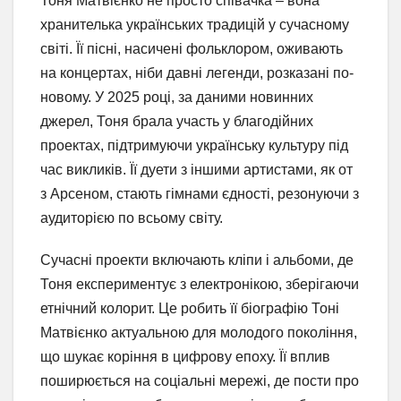
Тоня Матвієнко не просто співачка – вона
хранителька українських традицій у сучасному
світі. Її пісні, насичені фольклором, оживають
на концертах, ніби давні легенди, розказані по-
новому. У 2025 році, за даними новинних
джерел, Тоня брала участь у благодійних
проектах, підтримуючи українську культуру під
час викликів. Її дуети з іншими артистами, як от
з Арсеном, стають гімнами єдності, резонуючи з
аудиторією по всьому світу.
Сучасні проекти включають кліпи і альбоми, де
Тоня експериментує з електронікою, зберігаючи
етнічний колорит. Це робить її біографію Тоні
Матвієнко актуальною для молодого покоління,
що шукає коріння в цифрову епоху. Її вплив
поширюється на соціальні мережі, де пости про