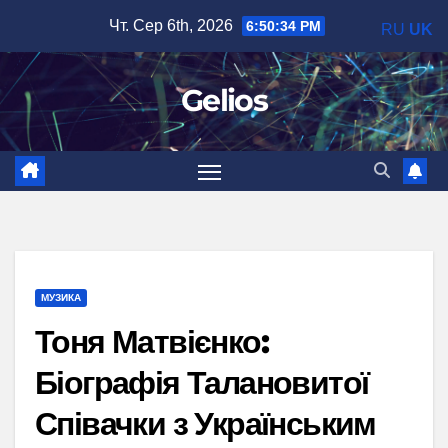
Перейти
Чт. Сер 6th, 2026
6:50:36 PM
RU
UK
до
вмісту
Gelios
МУЗИКА
Тоня Матвієнко:
Біографія Талановитої
Співачки з Українським