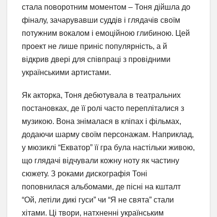
стала поворотним моментом – Тоня дійшла до
фіналу, зачарувавши суддів і глядачів своїм
потужним вокалом і емоційною глибиною. Цей
проект не лише приніс популярність, а й
відкрив двері для співпраці з провідними
українськими артистами.
Як акторка, Тоня дебютувала в театральних
постановках, де її ролі часто перепліталися з
музикою. Вона знімалася в кліпах і фільмах,
додаючи шарму своїм персонажам. Наприклад,
у мюзиклі “Екватор” її гра була настільки живою,
що глядачі відчували кожну ноту як частину
сюжету. З роками дискографія Тоні
поповнилася альбомами, де пісні на кшталт
“Ой, летіли дикі гуси” чи “Я не свята” стали
хітами. Ці твори, натхненні українським