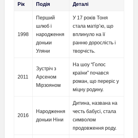
Рік
Подія
Деталі
Перший
У 17 років Тоня
шлюб і
стала матір’ю, що
1998
народження
вплинуло на її
доньки
ранню дорослість і
Уляни
творчість.
На шоу “Голос
Зустріч з
країни” почався
2011
Арсеном
роман, що переріс у
Мірзояном
міцну родину.
Дитина, названа на
Народження
честь бабусі, стала
2016
доньки Ніни
символом
продовження роду.