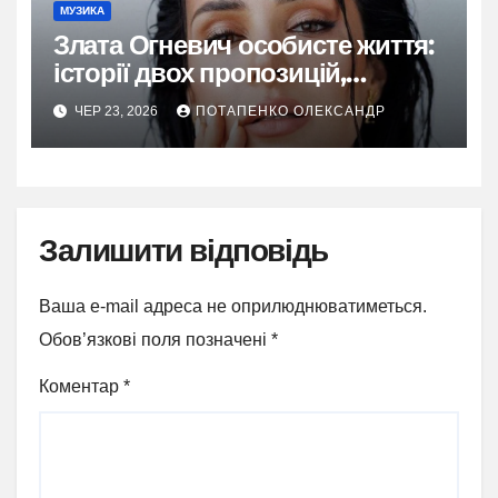
МУЗИКА
Злата Огневич особисте життя:
історії двох пропозицій,
таїландської пристрасті та
ЧЕР 23, 2026
ПОТАПЕНКО ОЛЕКСАНДР
свідомого вибору себе
Залишити відповідь
Ваша e-mail адреса не оприлюднюватиметься.
Обов’язкові поля позначені
*
Коментар
*