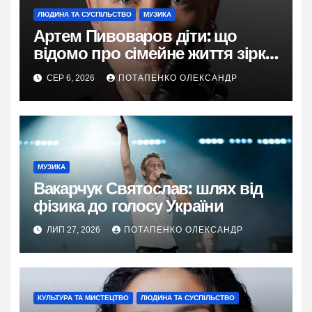
ЛЮДИНА ТА СУСПІЛЬСТВО
МУЗИКА
Артем Пивоваров діти: що
відомо про сімейне життя зірки
у 2026
СЕР 6, 2026
ПОТАПЕНКО ОЛЕКСАНДР
МУЗИКА
Вакарчук Святослав: шлях від
фізика до голосу України
ЛИП 27, 2026
ПОТАПЕНКО ОЛЕКСАНДР
КУЛЬТУРА ТА МИСТЕЦТВО
ЛЮДИНА ТА СУСПІЛЬСТВО