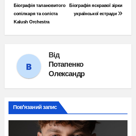
Біографія талановитого
Біографія яскравої зірки
записів
сопілкаря та соліста
української естради
Kalush Orchestra
Від
Потапенко
Олександр
Пов’язаний запис