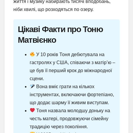
життя і музику набирають тисячі вподобань,
ніби хвилі, що розходяться по озеру.
Цікаві Факти про Тоню
Матвієнко
У 10 років Тоня дебютувала на
гастролях у США, співаючи з матір’ю –
це був її перший крок до міжнародної
сцени.
Вона вміє грати на кількох
інструментах, включаючи фортепіано,
що додає шарму її живим виступам.
Тоня назвала молодшу доньку на
честь матері, продовжуючи сімейну
традицію через покоління.