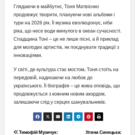
Глядаючи в майбутнє, Тоня Матвієнко
продовжує творити, плануючи нові альбоми і
тури на 2026 рік. Її музика еволюціонує, ніби
ріка, що несе води минулого в океан сучасності.
Спадщина Тоні – це не лише пісні, а й приклад
для молодих артистів, як поєднувати традиції з
інноваціями.
У світі, де культура стає мостом, Тоня стоїть на
передовій, надихаючи на любов до
українського. Її біографія – це жива оповідь, що
продовжується з кожним новим акордом,
залишаючи слід у серцях шанувальників.
Навігація
Тимофій Музичук:
Уляна Синецька: