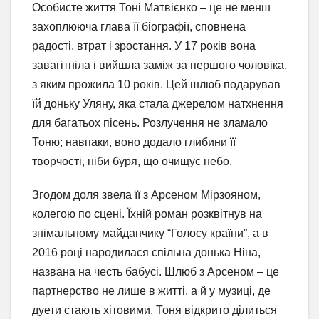
Особисте життя Тоні Матвієнко – це не менш
захоплююча глава її біографії, сповнена
радості, втрат і зростання. У 17 років вона
завагітніла і вийшла заміж за першого чоловіка,
з яким прожила 10 років. Цей шлюб подарував
їй доньку Уляну, яка стала джерелом натхнення
для багатьох пісень. Розлучення не зламало
Тоню; навпаки, воно додало глибини її
творчості, ніби буря, що очищує небо.
Згодом доля звела її з Арсеном Мірзояном,
колегою по сцені. Їхній роман розквітнув на
знімальному майданчику “Голосу країни”, а в
2016 році народилася спільна донька Ніна,
названа на честь бабусі. Шлюб з Арсеном – це
партнерство не лише в житті, а й у музиці, де
дуети стають хітовими. Тоня відкрито ділиться