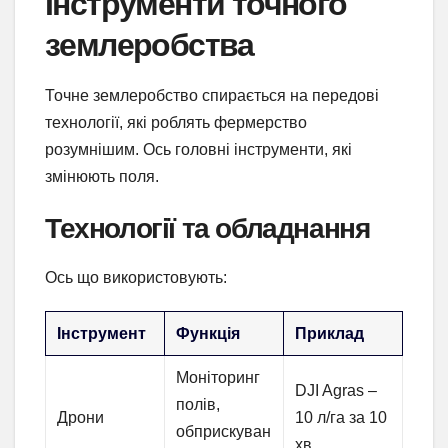
Інструменти точного
землеробства
Точне землеробство спирається на передові
технології, які роблять фермерство
розумнішим. Ось головні інструменти, які
змінюють поля.
Технології та обладнання
Ось що використовують:
Інструмент
Функція
Приклад
Моніторинг
DJI Agras –
полів,
Дрони
10 л/га за 10
обприскуван
хв