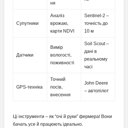
ня
Аналіз
Sentinel-2 –
Супутники
врожаю,
точність до
карти NDVI
10 м
Soil Scout –
Вимір
дані в
Датчики
вологості,
реальному
поживності
часі
Точний
John Deere
GPS-техніка
посів,
– автопілот
внесення
Ці інструменти – як “очі й руки” фермера! Вони
бачать усе й працюють ідеально.