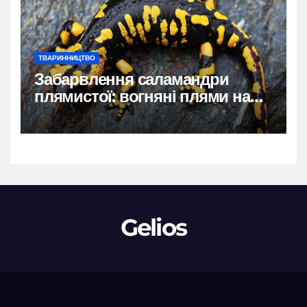
ТВАРИННИЦТВО
Забарвлення саламандри
плямистої: вогняні плями на
чорному тлі
Gelios