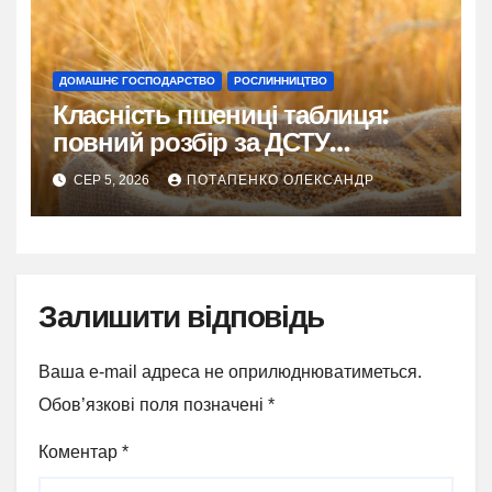
ДОМАШНЄ ГОСПОДАРСТВО
РОСЛИННИЦТВО
Класність пшениці таблиця:
повний розбір за ДСТУ
3768:2019
СЕР 5, 2026
ПОТАПЕНКО ОЛЕКСАНДР
Залишити відповідь
Ваша e-mail адреса не оприлюднюватиметься.
Обов’язкові поля позначені
*
Коментар
*