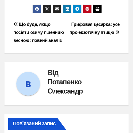
Навігація
Що буде, якщо
Грифовая цесарка: усе
посіяти озиму пшеницю
про екзотичну птицю
записів
весною: повний аналіз
Від
Потапенко
Олександр
Пов’язаний запис