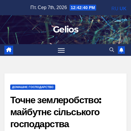
Перейти
Пт. Сер 7th, 2026
12:42:41 PM
RU
UK
до
вмісту
Gelios
ДОМАШНЄ ГОСПОДАРСТВО
Точне землеробство:
майбутнє сільського
господарства