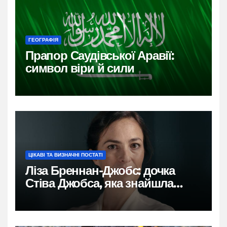
ГЕОГРАФІЯ
Прапор Саудівської Аравії:
символ віри й сили
ЦІКАВІ ТА ВИЗНАЧНІ ПОСТАТІ
Ліза Бреннан-Джобс: дочка
Стіва Джобса, яка знайшла
власний голос