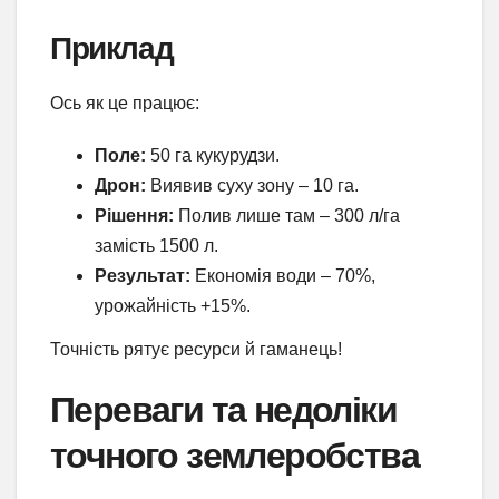
Приклад
Ось як це працює:
Поле:
50 га кукурудзи.
Дрон:
Виявив суху зону – 10 га.
Рішення:
Полив лише там – 300 л/га
замість 1500 л.
Результат:
Економія води – 70%,
урожайність +15%.
Точність рятує ресурси й гаманець!
Переваги та недоліки
точного землеробства