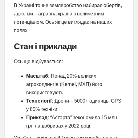
В Україні точне землеробство набирає обертів,
адже ми – аграрна країна з величезним
потенціалом. Ось як це виглядає на наших
полях.
Стан і приклади
Ось що відбувається:
Масштаб:
Понад 20% великих
агрохолдингів (Kernel, МХП) його
використовують.
Технології:
Дрони – 5000+ одиниць, GPS
у 80% техніки.
Приклад:
“Астарта” зекономила 15 млн
грн на добривах у 2022 році.
Україна – лідер у дії! Точне землеробство вже