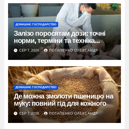
ДОМАШНЄ ГОСПОДАРСТВО
Залізо поросятам дози: точні
норми, терміни та техніка
введення
СЕР 7, 2026
ПОТАПЕНКО ОЛЕКСАНДР
ДОМАШНЄ ГОСПОДАРСТВО
Де можна змолоти пшеницю на
муку: повний гід для кожного
СЕР 7, 2026
ПОТАПЕНКО ОЛЕКСАНДР