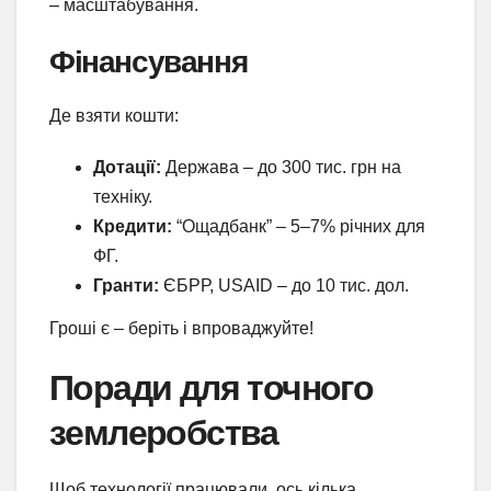
– масштабування.
Фінансування
Де взяти кошти:
Дотації:
Держава – до 300 тис. грн на
техніку.
Кредити:
“Ощадбанк” – 5–7% річних для
ФГ.
Гранти:
ЄБРР, USAID – до 10 тис. дол.
Гроші є – беріть і впроваджуйте!
Поради для точного
землеробства
Щоб технології працювали, ось кілька