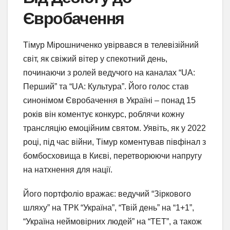
Євробачення
Тімур Мірошниченко увірвався в телевізійний
світ, як свіжий вітер у спекотний день,
починаючи з ролей ведучого на каналах “UA:
Перший” та “UA: Культура”. Його голос став
синонімом Євробачення в Україні – понад 15
років він коментує конкурс, роблячи кожну
трансляцію емоційним святом. Уявіть, як у 2022
році, під час війни, Тімур коментував півфінал з
бомбосховища в Києві, перетворюючи напругу
на натхнення для нації.
Його портфоліо вражає: ведучий “Зіркового
шляху” на ТРК “Україна”, “Твій день” на “1+1”,
“Україна неймовірних людей” на “ТЕТ”, а також