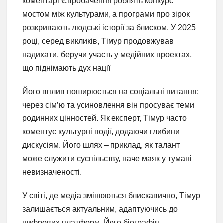
коментарі Євробачення роблять конкурс
мостом між культурами, а програми про зірок
розкривають людські історії за блиском. У 2025
році, серед викликів, Тімур продовжував
надихати, беручи участь у медійних проектах,
що піднімають дух нації.
Його вплив поширюється на соціальні питання:
через сім’ю та усиновлення він просуває теми
родинних цінностей. Як експерт, Тімур часто
коментує культурні події, додаючи глибини
дискусіям. Його шлях – приклад, як талант
може служити суспільству, наче маяк у тумані
невизначеності.
У світі, де медіа змінюються блискавично, Тімур
залишається актуальним, адаптуючись до
цифрових платформ. Його біографія –