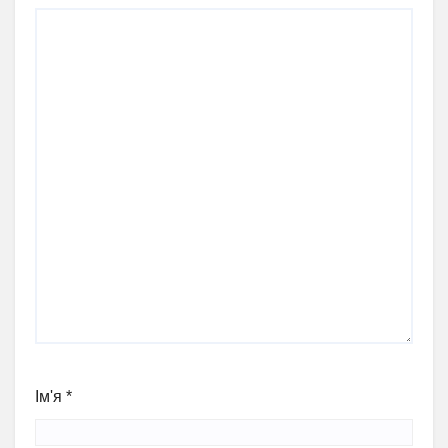
Ім'я
*