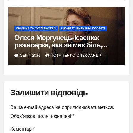
ЛЮДИНА ТА СУСПІЛЬСТВО
ЦІКАВІ ТА ВИЗНАЧНІ ПОСТАТІ
Олеся Моргунець-Ісаєнко:
режисерка, яка знімає біль,
пам’ять і надію України
СЕР 7, 2026
ПОТАПЕНКО ОЛЕКСАНДР
Залишити відповідь
Ваша e-mail адреса не оприлюднюватиметься.
Обов’язкові поля позначені
*
Коментар
*