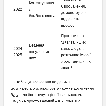
Коментування
Євробачення,
2022
з
демонструючи
бомбосховища
відданість
професії.
Програми на
“1+1” та інших
Ведення
2024-
каналах, де він
популярних
2025
розкриває історії
шоу
зірок і звичайних
людей.
Ця таблиця, заснована на даних з
uk.wikipedia.org, ілюструє, як кожне досягнення
будувало його репутацію. Після таких етапів
Тімур не просто ведучий – він ікона, що