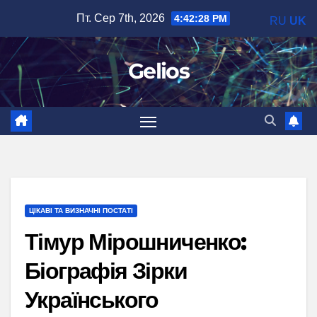
Перейти
Пт. Сер 7th, 2026
4:42:29 PM
RU
UK
до
вмісту
Gelios
ЦІКАВІ ТА ВИЗНАЧНІ ПОСТАТІ
Тімур Мірошниченко:
Біографія Зірки
Українського