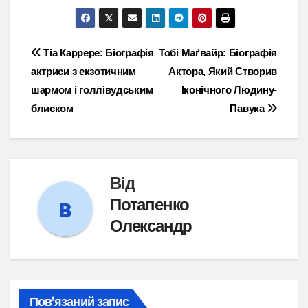
Навігація
Тіа Каррере: Біографія
Тобі Маґвайр: Біографія
актриси з екзотичним
Актора, Який Створив
записів
шармом і голлівудським
Іконічного Людину-
блиском
Павука
Від
Потапенко
Олександр
Пов’язаний запис