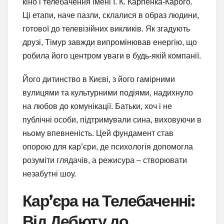
кіно і телебачення імені І. К. Карпенка-Карого.
Ці етапи, наче пазли, склалися в образ людини,
готової до телевізійних викликів. Як згадують
друзі, Тімур завжди випромінював енергію, що
робила його центром уваги в будь-якій компанії.
Його дитинство в Києві, з його гамірними
вулицями та культурними подіями, надихнуло
на любов до комунікації. Батьки, хоч і не
публічні особи, підтримували сина, виховуючи в
ньому впевненість. Цей фундамент став
опорою для кар’єри, де психологія допомогла
розуміти глядачів, а режисура – створювати
незабутні шоу.
Кар’єра на Телебаченні:
Від Дебюту до