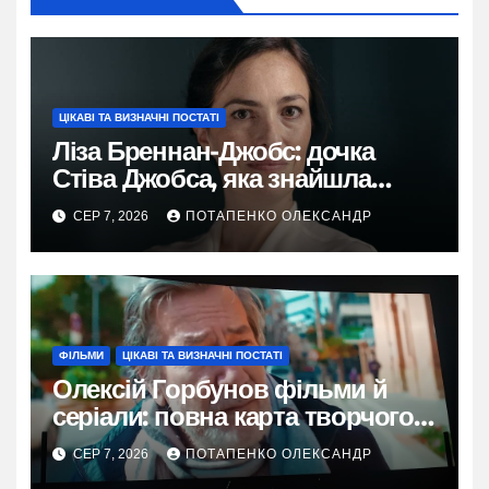
ЦІКАВІ ТА ВИЗНАЧНІ ПОСТАТІ
Ліза Бреннан-Джобс: дочка
Стіва Джобса, яка знайшла
власний голос
СЕР 7, 2026
ПОТАПЕНКО ОЛЕКСАНДР
ФІЛЬМИ
ЦІКАВІ ТА ВИЗНАЧНІ ПОСТАТІ
Олексій Горбунов фільми й
серіали: повна карта творчого
шляху
СЕР 7, 2026
ПОТАПЕНКО ОЛЕКСАНДР