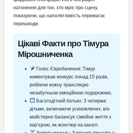
натхнення для тих, хто мріє про сцену,
показуючи, що наполегливість перемагає
перешкоди.
Цікаві Факти про Тімура
Мірошниченка
Голос Євробачення: Тімур
коментував конкурс понад 15 разів,
роблячи кожну трансляцію
незабутньою емоційною подорожжю.
Багатодітний батько: З чотирма
дітьми, включаючи усиновлених, він
майстерно балансує сімейне життя з
кар’єрою, як жонглер на канаті.
Золота медаль: Закінчив гімназію з