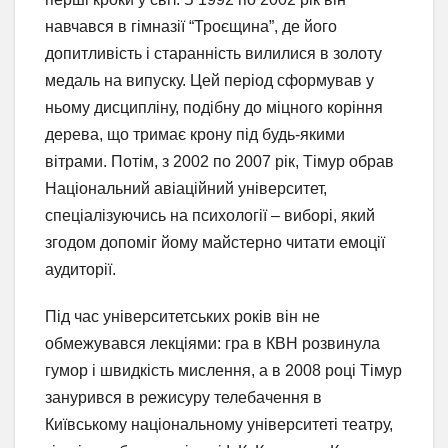
навчався в гімназії “Троєщина”, де його
допитливість і старанність вилилися в золоту
медаль на випуску. Цей період сформував у
ньому дисципліну, подібну до міцного коріння
дерева, що тримає крону під будь-якими
вітрами. Потім, з 2002 по 2007 рік, Тімур обрав
Національний авіаційний університет,
спеціалізуючись на психології – виборі, який
згодом допоміг йому майстерно читати емоції
аудиторії.
Під час університетських років він не
обмежувався лекціями: гра в КВН розвинула
гумор і швидкість мислення, а в 2008 році Тімур
занурився в режисуру телебачення в
Київському національному університеті театру,