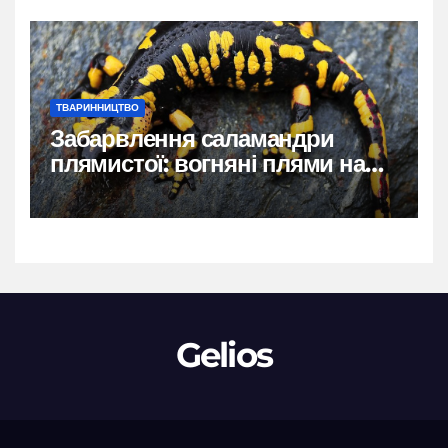
ТВАРИННИЦТВО
Забарвлення саламандри
плямистої: вогняні плями на
чорному тлі
Gelios