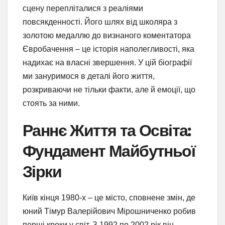
сцену перепліталися з реаліями
повсякденності. Його шлях від школяра з
золотою медаллю до визнаного коментатора
Євробачення – це історія наполегливості, яка
надихає на власні звершення. У цій біографії
ми зануримося в деталі його життя,
розкриваючи не тільки факти, але й емоції, що
стоять за ними.
Раннє Життя та Освіта:
Фундамент Майбутньої
Зірки
Київ кінця 1980-х – це місто, сповнене змін, де
юний Тімур Валерійович Мірошниченко робив
перші кроки у світ. З 1992 по 2002 рік він