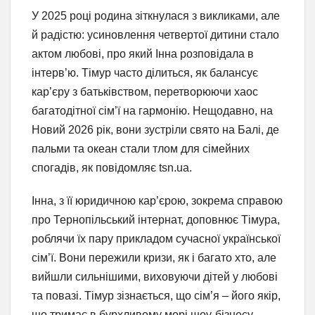
У 2025 році родина зіткнулася з викликами, але
й радістю: усиновлення четвертої дитини стало
актом любові, про який Інна розповідала в
інтерв’ю. Тімур часто ділиться, як балансує
кар’єру з батьківством, перетворюючи хаос
багатодітної сім’ї на гармонію. Нещодавно, на
Новий 2026 рік, вони зустріли свято на Балі, де
пальми та океан стали тлом для сімейних
спогадів, як повідомляє tsn.ua.
Інна, з її юридичною кар’єрою, зокрема справою
про Тернопільський інтернат, доповнює Тімура,
роблячи їх пару прикладом сучасної української
сім’ї. Вони пережили кризи, як і багато хто, але
вийшли сильнішими, виховуючи дітей у любові
та повазі. Тімур зізнається, що сім’я – його якір,
що тримає в бурхливому морі шоу-бізнесу.