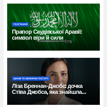
ГЕОГРАФІЯ
Прапор Саудівської Аравії:
символ віри й сили
ЦІКАВІ ТА ВИЗНАЧНІ ПОСТАТІ
Ліза Бреннан-Джобс: дочка
Стіва Джобса, яка знайшла
власний голос