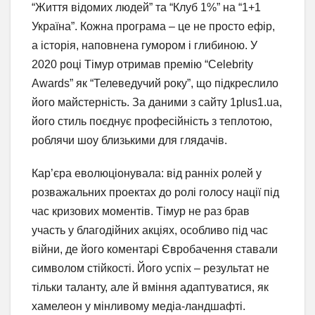
“Життя відомих людей” та “Клуб 1%” на “1+1
Україна”. Кожна програма – це не просто ефір,
а історія, наповнена гумором і глибиною. У
2020 році Тімур отримав премію “Celebrity
Awards” як “Телеведучий року”, що підкреслило
його майстерність. За даними з сайту 1plus1.ua,
його стиль поєднує професійність з теплотою,
роблячи шоу близькими для глядачів.
Кар’єра еволюціонувала: від ранніх ролей у
розважальних проектах до ролі голосу нації під
час кризових моментів. Тімур не раз брав
участь у благодійних акціях, особливо під час
війни, де його коментарі Євробачення ставали
символом стійкості. Його успіх – результат не
тільки таланту, але й вміння адаптуватися, як
хамелеон у мінливому медіа-ландшафті.