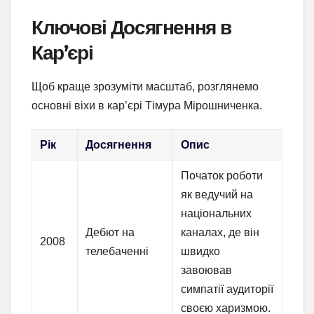
Ключові Досягнення в
Кар’єрі
Щоб краще зрозуміти масштаб, розглянемо
основні віхи в кар’єрі Тімура Мірошниченка.
Рік
Досягнення
Опис
Початок роботи
як ведучий на
національних
Дебют на
каналах, де він
2008
телебаченні
швидко
завоював
симпатії аудиторії
своєю харизмою.