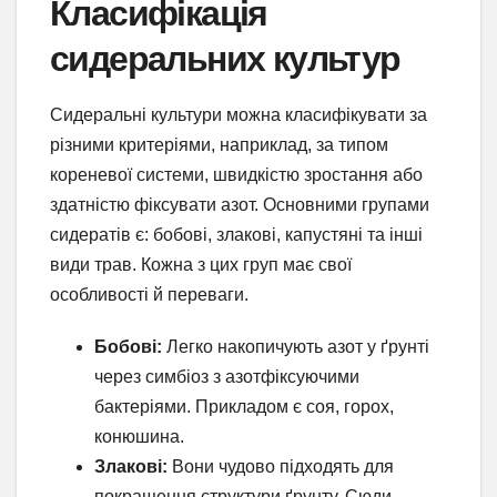
Класифікація
сидеральних культур
Сидеральні культури можна класифікувати за
різними критеріями, наприклад, за типом
кореневої системи, швидкістю зростання або
здатністю фіксувати азот. Основними групами
сидератів є: бобові, злакові, капустяні та інші
види трав. Кожна з цих груп має свої
особливості й переваги.
Бобові:
Легко накопичують азот у ґрунті
через симбіоз з азотфіксуючими
бактеріями. Прикладом є соя, горох,
конюшина.
Злакові:
Вони чудово підходять для
покращення структури ґрунту. Сюди