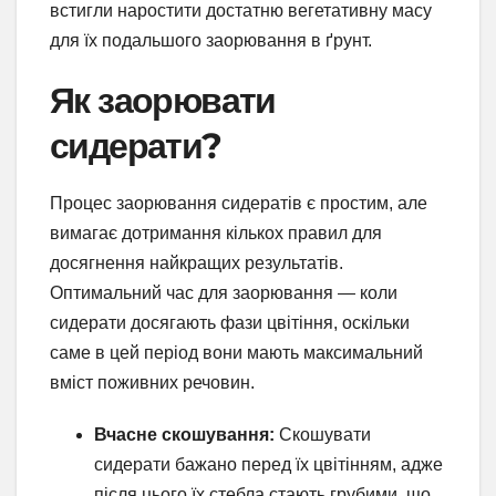
встигли наростити достатню вегетативну масу
для їх подальшого заорювання в ґрунт.
Як заорювати
сидерати?
Процес заорювання сидератів є простим, але
вимагає дотримання кількох правил для
досягнення найкращих результатів.
Оптимальний час для заорювання — коли
сидерати досягають фази цвітіння, оскільки
саме в цей період вони мають максимальний
вміст поживних речовин.
Вчасне скошування:
Скошувати
сидерати бажано перед їх цвітінням, адже
після цього їх стебла стають грубими, що