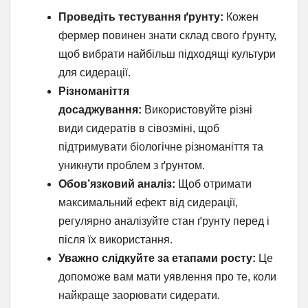
Проведіть тестування ґрунту:
Кожен
фермер повинен знати склад свого ґрунту,
щоб вибрати найбільш підходящі культури
для сидерації.
Різноманіття
досаджування:
Використовуйте різні
види сидератів в сівозміні, щоб
підтримувати біологічне різноманіття та
уникнути проблем з ґрунтом.
Обов’язковий аналіз:
Щоб отримати
максимальний ефект від сидерації,
регулярно аналізуйте стан ґрунту перед і
після їх використання.
Уважно слідкуйте за етапами росту:
Це
допоможе вам мати уявлення про те, коли
найкраще заорювати сидерати.