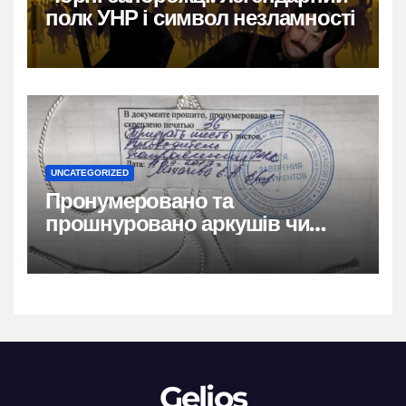
полк УНР і символ незламності
UNCATEGORIZED
Пронумеровано та
прошнуровано аркушів чи
сторінок: повний гайд
Gelios