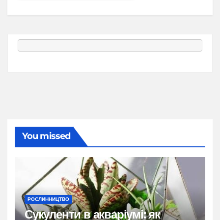
You missed
РОСЛИННИЦТВО
Сукуленти в акваріумі: як