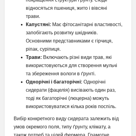
відносяться пшениця, жито і вівсяні
трави.
Капустяні:
Має фітосанітарні властивості,
запобігають розвитку шкідників.
Основними представниками є гірчиця,
ріпак, суріпиця.
Трави:
Включають різні види трав, які
використовуються для створення мульчі
та збереження вологи в ґрунті.
Однорічні і багаторічні:
Однорічні
сидерати (фацелія) висівають один раз,
тоді як багаторічні (люцерна) можуть
використовуватися кілька років поспіль.
Вибір конкретного виду сидерата залежить від
умов окремого поля, типу ґрунту, клімату, а
також потреб та цілей фермера. Грамотне