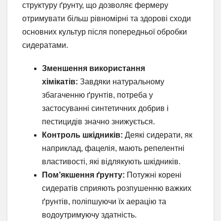
структуру ґрунту, що дозволяє фермеру
отримувати більш рівномірні та здорові сходи
основних культур після попередньої обробки
сидератами.
Зменшення використання
хімікатів:
Завдяки натуральному
збагаченню ґрунтів, потреба у
застосуванні синтетичних добрив і
пестицидів значно знижується.
Контроль шкідників:
Деякі сидерати, як
наприклад, фацелія, мають репелентні
властивості, які відлякують шкідників.
Пом’якшення ґрунту:
Потужні корені
сидератів сприяють розпушенню важких
ґрунтів, поліпшуючи їх аерацію та
водоутримуючу здатність.