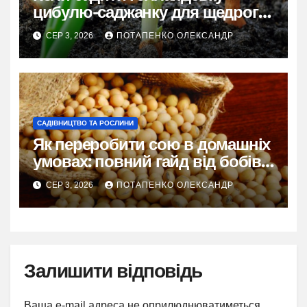
цибулю-саджанку для щедрого
врожаю
СЕР 3, 2026
ПОТАПЕНКО ОЛЕКСАНДР
САДІВНИЦТВО ТА РОСЛИНИ
Як переробити сою в домашніх
умовах: повний гайд від бобів
до молока і тофу
СЕР 3, 2026
ПОТАПЕНКО ОЛЕКСАНДР
Залишити відповідь
Ваша e-mail адреса не оприлюднюватиметься.