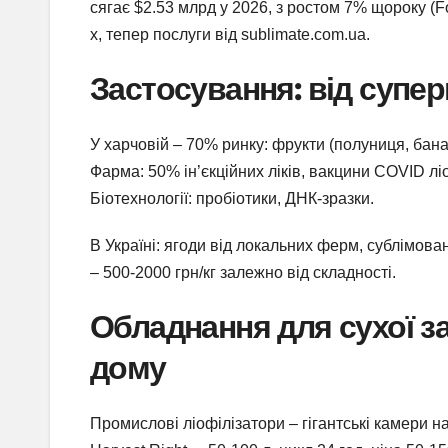
сягає $2.53 млрд у 2026, з ростом 7% щороку (Fo
х, тепер послуги від sublimate.com.ua.
Застосування: від супер
У харчовій – 70% ринку: фрукти (полуниця, банан
Фарма: 50% ін’єкційних ліків, вакцини COVID ліо
Біотехнології: пробіотики, ДНК-зразки.
В Україні: ягоди від локальних ферм, сублімован
– 500-2000 грн/кг залежно від складності.
Обладнання для сухої за
дому
Промислові ліофілізатори – гігантські камери на