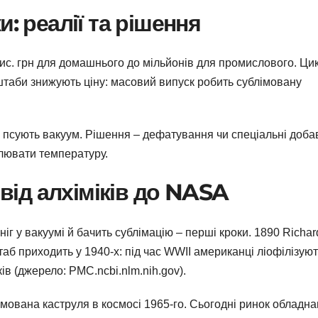
: реалії та рішення
тис. грн для домашнього до мільйонів для промислового. Ци
асштаби знижують ціну: масовий випуск робить сублімовану
и псують вакуум. Рішення – дефатування чи спеціальні доба
олювати температуру.
 від алхіміків до NASA
ніг у вакуумі й бачить сублімацію – перші кроки. 1890 Richar
таб приходить у 1940-х: під час WWII американці ліофілізую
ів (джерело: PMC.ncbi.nlm.nih.gov).
імована каструля в космосі 1965-го. Сьогодні ринок обладн