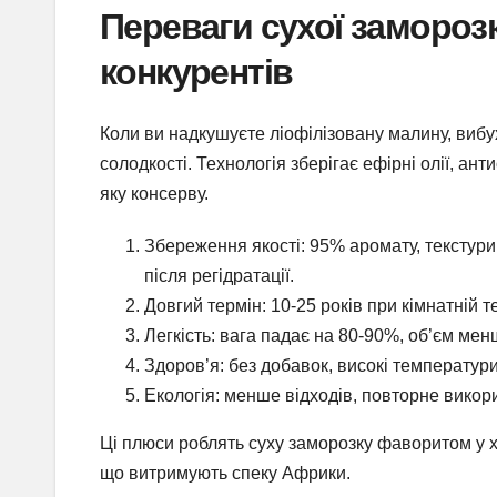
Переваги сухої замороз
конкурентів
Коли ви надкушуєте ліофілізовану малину, вибух
солодкості. Технологія зберігає ефірні олії, а
яку консерву.
Збереження якості: 95% аромату, текстур
після регідратації.
Довгий термін: 10-25 років при кімнатній 
Легкість: вага падає на 80-90%, об’єм мен
Здоров’я: без добавок, високі температури
Екологія: менше відходів, повторне викор
Ці плюси роблять суху заморозку фаворитом у х
що витримують спеку Африки.