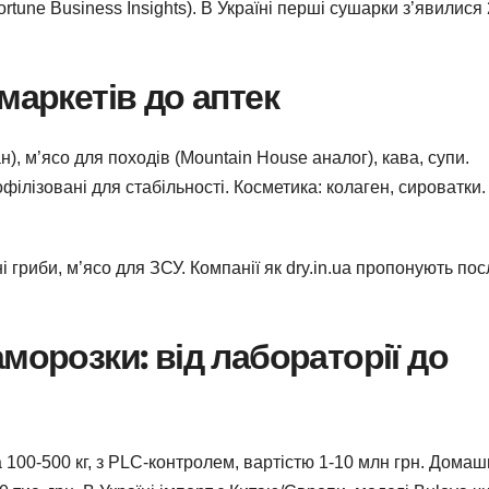
rtune Business Insights). В Україні перші сушарки з’явилися
маркетів до аптек
), м’ясо для походів (Mountain House аналог), кава, супи.
філізовані для стабільності. Косметика: колаген, сироватки.
і гриби, м’ясо для ЗСУ. Компанії як dry.in.ua пропонують пос
морозки: від лабораторії до
 100-500 кг, з PLC-контролем, вартістю 1-10 млн грн. Домашн