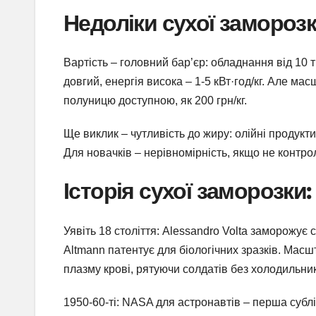
Недоліки сухої заморозки
Вартість – головний бар’єр: обладнання від 10 
довгий, енергія висока – 1-5 кВт·год/кг. Але м
полуницю доступною, як 200 грн/кг.
Ще виклик – чутливість до жиру: олійні продукт
Для новачків – нерівномірність, якщо не контр
Історія сухої заморозки:
Уявіть 18 століття: Alessandro Volta заморожує с
Altmann патентує для біологічних зразків. Масш
плазму крові, рятуючи солдатів без холодильник
1950-60-ті: NASA для астронавтів – перша субл