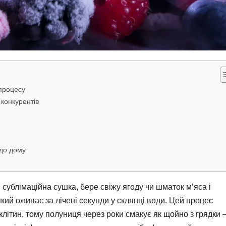
 процесу
конкурентів
 до дому
 сублімаційна сушка, бере свіжу ягоду чи шматок м’яса і
кий оживає за лічені секунди у склянці води. Цей процес
літин, тому полуниця через роки смакує як щойно з грядки 