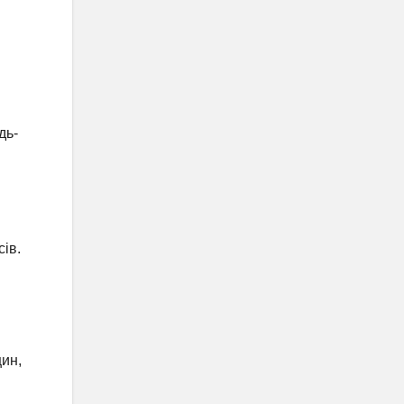
дь-
сів.
цин,