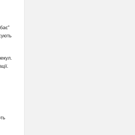
ибає”
сують
екул.
ції.
ють