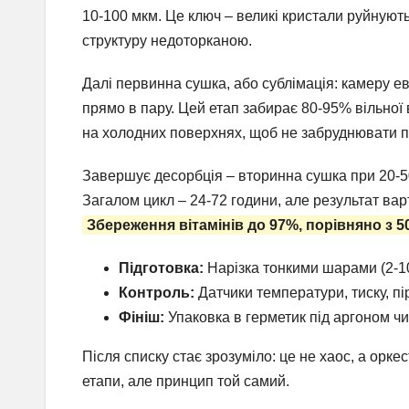
10-100 мкм. Це ключ – великі кристали руйнують 
структуру недоторканою.
Далі первинна сушка, або сублімація: камеру ева
прямо в пару. Цей етап забирає 80-95% вільної 
на холодних поверхнях, щоб не забруднювати п
Завершує десорбція – вторинна сушка при 20-50
Загалом цикл – 24-72 години, але результат варт
Збереження вітамінів до 97%, порівняно з 5
Підготовка:
Нарізка тонкими шарами (2-10
Контроль:
Датчики температури, тиску, пі
Фініш:
Упаковка в герметик під аргоном чи
Після списку стає зрозуміло: це не хаос, а орк
етапи, але принцип той самий.