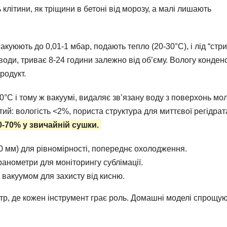
клітини, як тріщини в бетоні від морозу, а малі лишають
куюють до 0,01-1 мбар, подають тепло (20-30°C), і лід “стр
води, триває 8-24 години залежно від об’єму. Вологу конден
родукт.
°C і тому ж вакуумі, видаляє зв’язану воду з поверхонь мол
ий: вологість <2%, пориста структура для миттєвої регідрата
0-70% у звичайній сушки.
 мм) для рівномірності, попереднє охолодження.
ранометри для моніторингу сублімації.
 вакуумом для захисту від кисню.
естр, де кожен інструмент грає роль. Домашні моделі спрощу