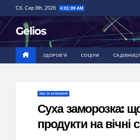
Перейти
Сб. Сер 8th, 2026
4:01:10 AM
до
вмісту
Gelios
ЗДОРОВ’Я
СОЦІУМ
САДІВНИЦ
ЇЖА ТА КУЛІНАРІЯ
Суха заморозка: що
продукти на вічні 