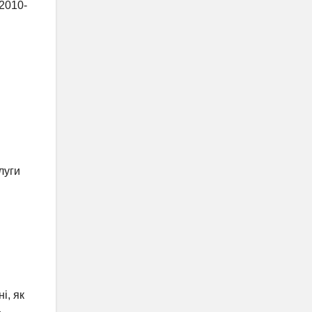
 2010-
луги
і, як