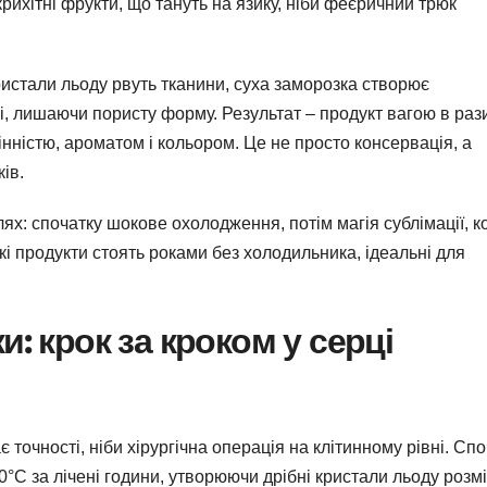
крихітні фрукти, що тануть на язику, ніби феєричний трюк
кристали льоду рвуть тканини, суха заморозка створює
мі, лишаючи пористу форму. Результат – продукт вагою в раз
ністю, ароматом і кольором. Це не просто консервація, а
ів.
лях: спочатку шокове охолодження, потім магія сублімації, к
кі продукти стоять роками без холодильника, ідеальні для
и: крок за кроком у серці
 точності, ніби хірургічна операція на клітинному рівні. Сп
°C за лічені години, утворюючи дрібні кристали льоду розм