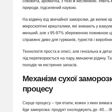
соковита, ароматна, з тією ж кислинкою. Уявіть 
природи, підсилений наукою.
На відміну від звичайної заморозки, де великі 
мікроскопічні кришталики, які зникають у вакуу
менший, але з 95-97% збереженою поживною цін
справжнє диво для гурманів, туристів і виробник
Технологія проста в описі, але геніальна в дета
лід перетворюється на пару, минаючи рідину. Та
походів чи екстрених запасів.
Механізм сухої заморозк
процесу
Серце процесу – три етапи, кожен з яких вимагає
йде заморозка: продукт охолоджують до -40…-80