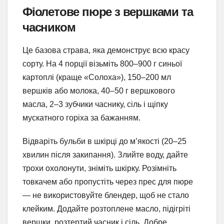
Фіолетове пюре з вершками та
часником
Це базова страва, яка демонструє всю красу
сорту. На 4 порції візьміть 800–900 г синьої
картоплі (краще «Солоха»), 150–200 мл
вершків або молока, 40–50 г вершкового
масла, 2–3 зубчики часнику, сіль і щіпку
мускатного горіха за бажанням.
Відваріть бульби в шкірці до м’якості (20–25
хвилин після закипання). Злийте воду, дайте
трохи охолонути, зніміть шкірку. Розімніть
товкачем або пропустіть через прес для пюре
— не використовуйте блендер, щоб не стало
клейким. Додайте розтоплене масло, підігріті
вершки, розтертий часник і сіль. Добре