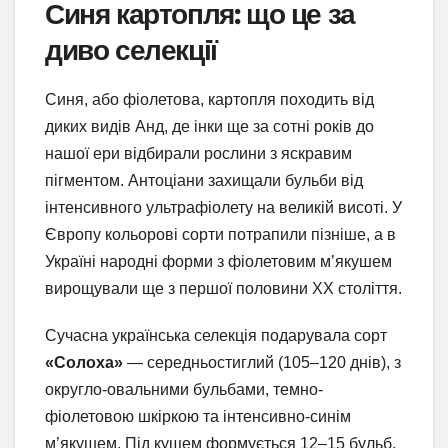
Синя картопля: що це за
диво селекції
Синя, або фіолетова, картопля походить від
диких видів Анд, де інки ще за сотні років до
нашої ери відбирали рослини з яскравим
пігментом. Антоціани захищали бульби від
інтенсивного ультрафіолету на великій висоті. У
Європу кольорові сорти потрапили пізніше, а в
Україні народні форми з фіолетовим м’якушем
вирощували ще з першої половини XX століття.
Сучасна українська селекція подарувала сорт
«Солоха»
— середньостиглий (105–120 днів), з
округло-овальними бульбами, темно-
фіолетовою шкіркою та інтенсивно-синім
м’якушем. Під кущем формується 12–15 бульб,