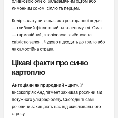
оливковою олією, бальзамічним оцтом або
лимонним соком, сіллю та перцем.
Колір салату виглядає як з ресторанної подачі
— глибокий фіолетовий на зеленому тлі. Смак
— гармонійний, з горіховою глибиною та
свіжістю зелені. Чудово підходить до грилю або
як самостійна страва.
Цікаві факти про синю
картоплю
Антоціани як природний «щит».
У
високогір’ях Анд пігмент захищав рослини від
потужного ультрафіолету. Сьогодні ті самі
речовини захищають нас від окислювального
стресу.