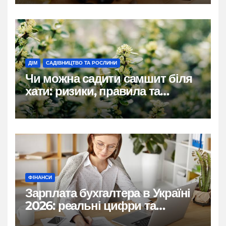
ДІМ
САДІВНИЦТВО ТА РОСЛИНИ
Чи можна садити самшит біля
хати: ризики, правила та
практичні рішення
ФІНАНСИ
Зарплата бухгалтера в Україні
2026: реальні цифри та
нюанси