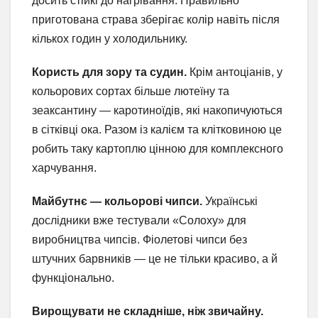
досить стійкі до нагрівання. Правильно
приготована страва зберігає колір навіть після
кількох годин у холодильнику.
Користь для зору та судин.
Крім антоціанів, у
кольорових сортах більше лютеїну та
зеаксантину — каротиноїдів, які накопичуються
в сітківці ока. Разом із калієм та клітковиною це
робить таку картоплю цінною для комплексного
харчування.
Майбутнє — кольорові чипси.
Українські
дослідники вже тестували «Солоху» для
виробництва чипсів. Фіолетові чипси без
штучних барвників — це не тільки красиво, а й
функціонально.
Вирощувати не складніше, ніж звичайну.