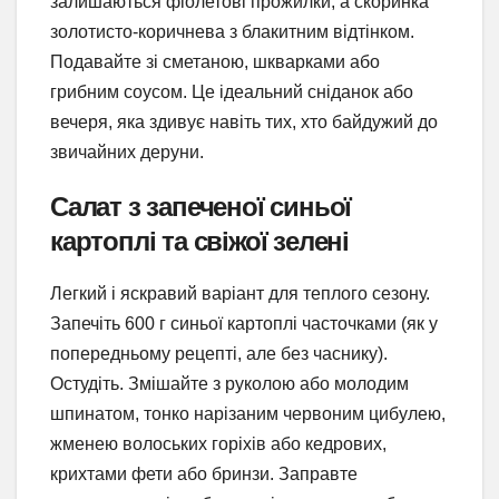
залишаються фіолетові прожилки, а скоринка
золотисто-коричнева з блакитним відтінком.
Подавайте зі сметаною, шкварками або
грибним соусом. Це ідеальний сніданок або
вечеря, яка здивує навіть тих, хто байдужий до
звичайних деруни.
Салат з запеченої синьої
картоплі та свіжої зелені
Легкий і яскравий варіант для теплого сезону.
Запечіть 600 г синьої картоплі часточками (як у
попередньому рецепті, але без часнику).
Остудіть. Змішайте з руколою або молодим
шпинатом, тонко нарізаним червоним цибулею,
жменею волоських горіхів або кедрових,
крихтами фети або бринзи. Заправте