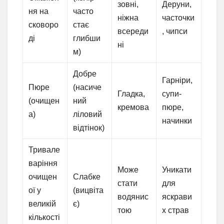
зовні,
Деруни,
ня на
часто
ніжна
часточки
сковоро
стає
всереди
, чипси
ді
глибши
ні
м)
Добре
Гарніри,
Пюре
(насиче
Гладка,
супи-
(очищен
ний
кремова
пюре,
а)
ліловий
начинки
відтінок)
Тривале
варіння
Може
Уникати
очищен
Слабке
стати
для
ої у
(вицвіта
водянис
яскрави
великій
є)
тою
х страв
кількості