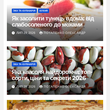
ЇЖА ТА КУЛІНАРІЯ
КУХНЯ
Як засолити тунець вдома: від
слабосоленого до мохами
ЛИП 29, 2026
ПОТАПЕНКО ОЛЕКСАНДР
ЇЖА ТА КУЛІНАРІЯ
Яка квасоля найдорожча: топ-
сорти, ціни та секрети 2026
ЛИП 28, 2026
ПОТАПЕНКО ОЛЕКСАНДР