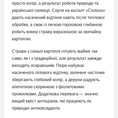
просто колір, а результат роботи природи та
української селекції. Сорти на кшталт «Солоха»
дають насичений відтінок навіть після теплової
обробки, а смак із легкою горіховою глибиною
робить кожну страву виразнішою за звичайну
картоплю.
Страви з синьої картоплі готують майже так
само, як і з традиційної, але результат завжди
виходить яскравішим. Пюре набуває
насиченого лілового відтінку, запечені часточки
зберігають глибокий колір, а деруни радують
апетитною скоринкою з фіолетовими
прожилками. Додаткова перевага — значно
вищий вміст антоціанів, які працюють як
природні антиоксиданти.