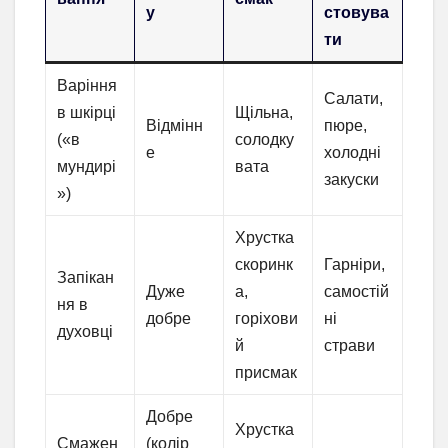
у
стовува
ти
Варіння
Салати,
в шкірці
Щільна,
Відмінн
пюре,
(«в
солодку
е
холодні
мундирі
вата
закуски
»)
Хрустка
скоринк
Гарніри,
Запікан
Дуже
а,
самостій
ня в
добре
горіхови
ні
духовці
й
страви
присмак
Добре
Хрустка
Смажен
(колір