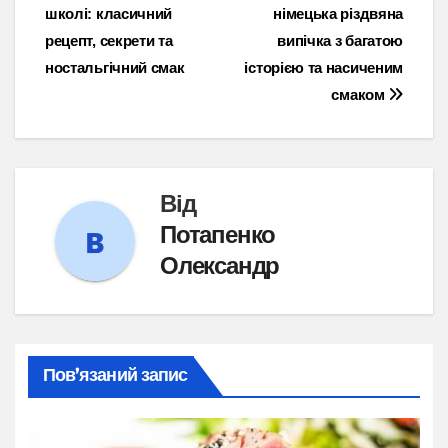
школі: класичний
німецька різдвяна
записів
рецепт, секрети та
випічка з багатою
ностальгічний смак
історією та насиченим
смаком
Від
Потапенко
Олександр
Пов’язаний запис