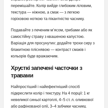
перемішайте. Колір вийде глибоким ліловим,
текстура — ніжною, а смак — з легкою
горіховою ноткою та пікантністю часнику.
Подавайте з печеним м’ясом, грибами або як
самостійну страву з квашеною капустою.
Варіація для просунутих: додайте трохи сиру з
блакитною пліснявою — контраст смаків і
кольорів буде вражаючим.
Хрусткі запечені часточки з
травами
Найпростіший і найефектніший спосіб
підкреслити колір і текстуру. На 4 порції: 1 кг
невеликої синьої картоплі, 4–5 ст. л. оливкової
або рафінованої олії, 3–4 зубчики часнику,