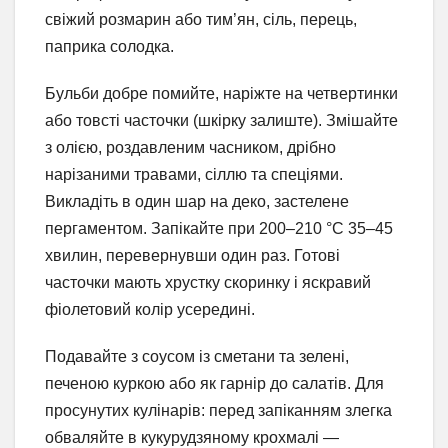
свіжий розмарин або тим’ян, сіль, перець,
паприка солодка.
Бульби добре помийте, наріжте на четвертинки
або товсті часточки (шкірку залиште). Змішайте
з олією, роздавленим часником, дрібно
нарізаними травами, сіллю та спеціями.
Викладіть в один шар на деко, застелене
пергаментом. Запікайте при 200–210 °C 35–45
хвилин, перевернувши один раз. Готові
часточки мають хрустку скоринку і яскравий
фіолетовий колір усередині.
Подавайте з соусом із сметани та зелені,
печеною куркою або як гарнір до салатів. Для
просунутих кулінарів: перед запіканням злегка
обваляйте в кукурудзяному крохмалі —