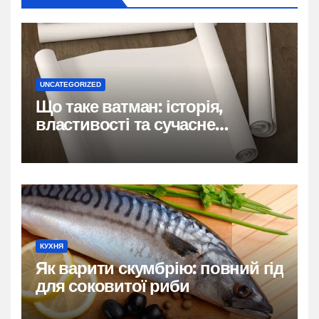
UNCATEGORIZED
Що таке ватман: історія,
властивості та сучасне
застосування
КУХНЯ
Як варити скумбрію: повний гід
для соковитої риби