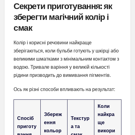
Секрети приготування: як
зберегти магічний колір і
смак
Колір і корисні речовини найкраще
зберігаються, коли бульби готують у шкірці або
великими шматками з мінімальним контактом з
водою. Тривале варіння у великій кількості
рідини призводить до вимивання пігментів.
Ось як різні способи впливають на результат:
Коли
Збереж
найкра
Спосіб
Текстур
ення
ще
приготу
а та
кольор
викори
вання
смак