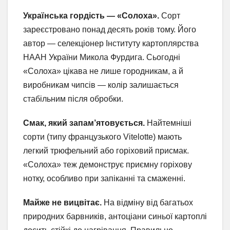
Українська гордість — «Солоха».
Сорт
зареєстровано понад десять років тому. Його
автор — селекціонер Інституту картоплярства
НААН України Микола Фурдига. Сьогодні
«Солоха» цікава не лише городникам, а й
виробникам чипсів — колір залишається
стабільним після обробки.
Смак, який запам’ятовується.
Найтемніші
сорти (типу французького Vitelotte) мають
легкий трюфельний або горіховий присмак.
«Солоха» теж демонструє приємну горіхову
нотку, особливо при запіканні та смаженні.
Майже не вицвітає.
На відміну від багатьох
природних барвників, антоціани синьої картоплі