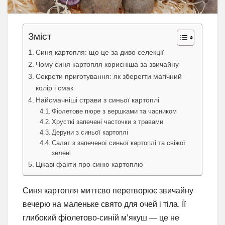
Зміст
Синя картопля: що це за диво селекції
Чому синя картопля корисніша за звичайну
Секрети приготування: як зберегти магічний
колір і смак
Найсмачніші страви з синьої картоплі
Фіолетове пюре з вершками та часником
Хрусткі запечені часточки з травами
Деруни з синьої картоплі
Салат з запеченої синьої картоплі та свіжої
зелені
Цікаві факти про синю картоплю
Синя картопля миттєво перетворює звичайну
вечерю на маленьке свято для очей і тіла. Її
глибокий фіолетово-синій м’якуш — це не