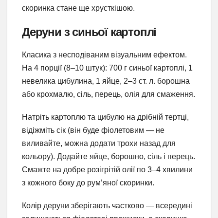
скоринка стане ще хрусткішою.
Деруни з синьої картоплі
Класика з несподіваним візуальним ефектом.
На 4 порції (8–10 штук): 700 г синьої картоплі, 1
невелика цибулина, 1 яйце, 2–3 ст. л. борошна
або крохмалю, сіль, перець, олія для смаження.
Натріть картоплю та цибулю на дрібній тертці,
відіжміть сік (він буде фіолетовим — не
виливайте, можна додати трохи назад для
кольору). Додайте яйце, борошно, сіль і перець.
Смажте на добре розігрітій олії по 3–4 хвилини
з кожного боку до рум’яної скоринки.
Колір деруни зберігають частково — всередині