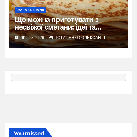
ЇЖА ТА КУЛІНАРІЯ
Що можна приготувати з
несвіжої сметани: ідеї та
рецепти
ЛИП 28, 2026
ПОТАПЕНКО ОЛЕКСАНДР
You missed