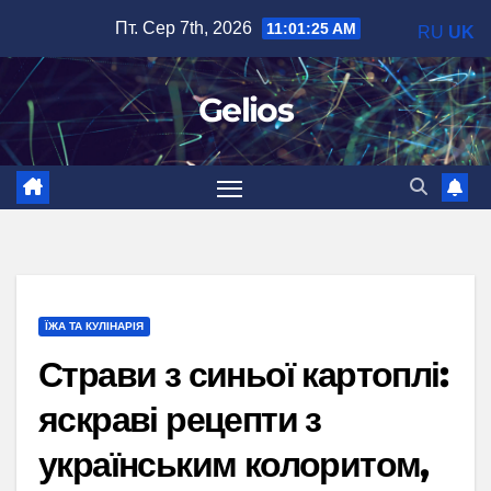
Перейти
Пт. Сер 7th, 2026
11:01:26 AM
RU
UK
до
вмісту
Gelios
ЇЖА ТА КУЛІНАРІЯ
Страви з синьої картоплі:
яскраві рецепти з
українським колоритом,