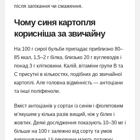
після запікання чи смаження.
Чому синя картопля
корисніша за звичайну
На 100 г сирої бульби припадає приблизно 80–
85 ккал, 1,5–2 г білка, близько 20 г вуглеводів і
понад 3 г клітковини. Калій, вітаміни групи B та
C присутні в кількостях, подібних до звичайної
картоплі. Але головна відмінність — антоціани
та інші поліфеноли.
Вміст антоціанів у сортах із синім і фіолетовим
м’якушем у кілька разів вищий, ніж у білих і
жовтих. Деякі дослідження показують 10–30 мг і
більше на 100 г залежно від сорту та умов
вирощування. Ці речовини мають потужну