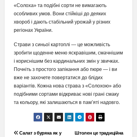
«Солоха» та подібні сорти не вимагають
особливих умов. Вони стійкіші до деяких
хвороб і дають стабільний урожай у різних
регіонах України.
Страви з синьої картоплі — це можливість
зробити щоденне меню яскравішим, смачнішим
і кориснішим без кардинальних змін у звичках.
Почніть з простого запікання або пюре — і ви
вже не захочете повертатися до блідих
варіантів. Кожна нова страва з «Солохою» або
подібними сортами відкриває нові грані смаку
та кольору, які залишаються в пам’яті надовго.
Навігація
Салат з буряка як у
Штолен це традиційна