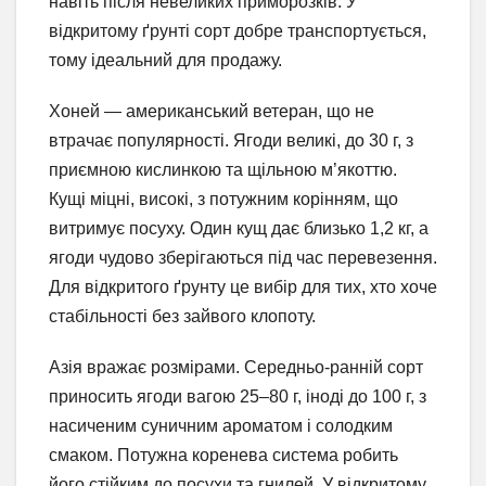
навіть після невеликих приморозків. У
відкритому ґрунті сорт добре транспортується,
тому ідеальний для продажу.
Хоней — американський ветеран, що не
втрачає популярності. Ягоди великі, до 30 г, з
приємною кислинкою та щільною м’якоттю.
Кущі міцні, високі, з потужним корінням, що
витримує посуху. Один кущ дає близько 1,2 кг, а
ягоди чудово зберігаються під час перевезення.
Для відкритого ґрунту це вибір для тих, хто хоче
стабільності без зайвого клопоту.
Азія вражає розмірами. Середньо-ранній сорт
приносить ягоди вагою 25–80 г, іноді до 100 г, з
насиченим суничним ароматом і солодким
смаком. Потужна коренева система робить
його стійким до посухи та гнилей. У відкритому