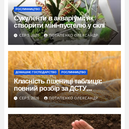
РОСЛИННИЦТВО
Сукуленти в акваріумі: як
створити міні-пустелю у склі
СЕР 5, 2026
ПОТАПЕНКО ОЛЕКСАНДР
ДОМАШНЄ ГОСПОДАРСТВО
РОСЛИННИЦТВО
Класність пшениці таблиця:
повний розбір за ДСТУ
3768:2019
СЕР 5, 2026
ПОТАПЕНКО ОЛЕКСАНДР