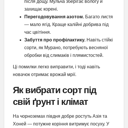
після дощу. Мульча зберігає вологу й
захищає корені.
Перегодовування азотом.
Багато листя
— мало ягід. Краще калійні добрива під
час цвітіння.
Забуття про профілактику.
Навіть стійкі
сорти, як Мурано, потребують весняної
обробки від слимаків і плямистостей.
Ці помилки легко виправити, і тоді навіть
новачок отримає врожай мрії.
Як вибрати сорт під
свій ґрунт і клімат
На чорноземах півдня добре ростуть Азія та
Хоней — потужне коріння витримує посуху. У