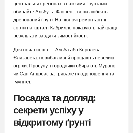
центральних регіонах з важкими ґрунтами
обирайте Альбу та Флоренс: вони люблять
дренований ґрунт. На півночі ремонтантні
сорти на кшталт Кабрилло показують найкращі
результати завдяки зимостійкості.
Для початківців — Альба або Королева
Єлизавета: невибагливі й прощають невеликі
огріхи. Просунуті городники обирають Мурано
чи Сан Андреас за тривале плодоношення та
імунітет.
Посадка та догляд:
секрети успіху у
відкритому ґрунті