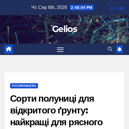
Перейти
Чт. Сер 6th, 2026
2:48:06 PM
RU
UK
до
вмісту
Gelios
РОСЛИННИЦТВО
Сорти полуниці для
відкритого ґрунту:
найкращі для рясного