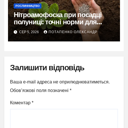
РОСЛИННИЦТВО
Нітроамофоска при посадці
полуниці: точні норми для
рясного врожаю
СЕР 5, 2026
ПОТАПЕНКО ОЛЕКСАНДР
Залишити відповідь
Ваша e-mail адреса не оприлюднюватиметься.
Обов’язкові поля позначені
*
Коментар
*