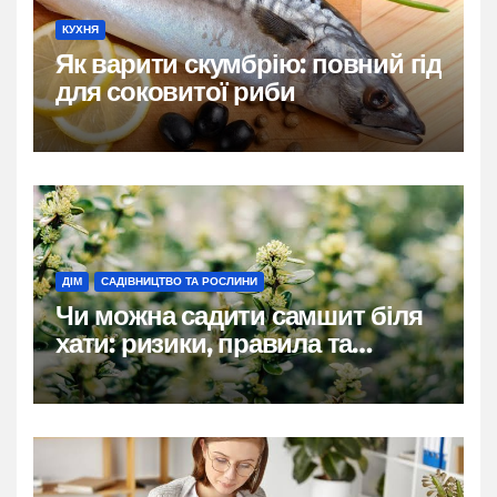
КУХНЯ
Як варити скумбрію: повний гід
для соковитої риби
ДІМ
САДІВНИЦТВО ТА РОСЛИНИ
Чи можна садити самшит біля
хати: ризики, правила та
практичні рішення