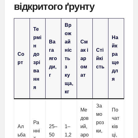
відкритого ґрунту
Вр
Те
ож
рмі
На
Ва
ай
См
н
йк
га
ніс
ак і
Сті
Со
до
ра
яго
ть
ар
йкі
рт
зрі
ще
ди,
з
ом
сть
ва
дл
г
ку
ат
нн
я
ща,
я
кг
За
Ме
По
мо
дов
чат
Ра
роз
Ал
25–
1–
ий,
ків
нні
ки,
ьба
50
1,2
аро
ці,