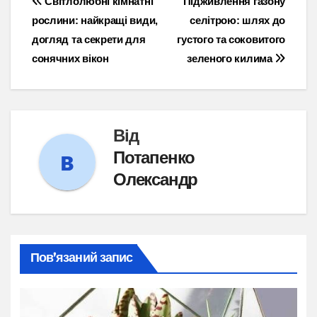
Навігація
Світлолюбні кімнатні
Підживлення газону
рослини: найкращі види,
селітрою: шлях до
записів
догляд та секрети для
густого та соковитого
сонячних вікон
зеленого килима
Від
Потапенко
Олександр
Пов’язаний запис