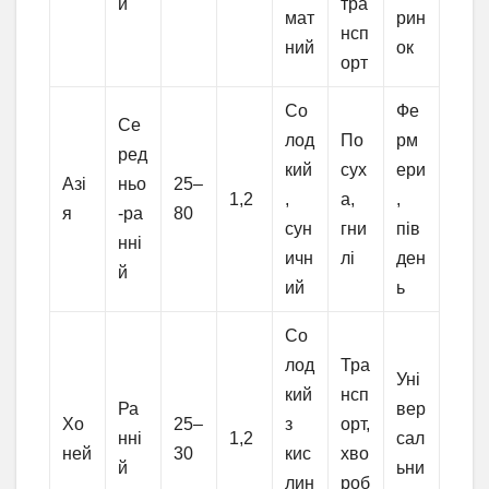
й
тра
мат
рин
нсп
ний
ок
орт
Со
Фе
Се
лод
По
рм
ред
кий
сух
ери
Азі
ньо
25–
1,2
,
а,
,
я
-ра
80
сун
гни
пів
нні
ичн
лі
ден
й
ий
ь
Со
лод
Тра
Уні
кий
нсп
Ра
вер
Хо
25–
з
орт,
нні
1,2
сал
ней
30
кис
хво
й
ьни
лин
роб