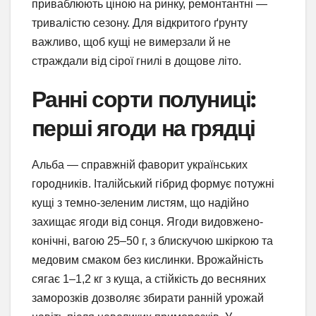
приваблюють ціною на ринку, ремонтантні —
тривалістю сезону. Для відкритого ґрунту
важливо, щоб кущі не вимерзали й не
страждали від сірої гнилі в дощове літо.
Ранні сорти полуниці:
перші ягоди на грядці
Альба — справжній фаворит українських
городників. Італійський гібрид формує потужні
кущі з темно-зеленим листям, що надійно
захищає ягоди від сонця. Ягоди видовжено-
конічні, вагою 25–50 г, з блискучою шкіркою та
медовим смаком без кислинки. Врожайність
сягає 1–1,2 кг з куща, а стійкість до весняних
заморозків дозволяє збирати ранній урожай