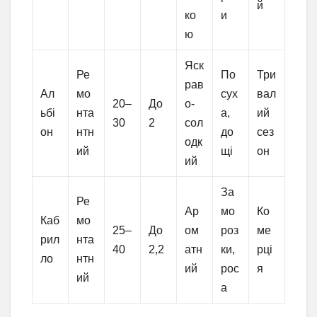
й
ко
и
ю
Яск
Ре
По
Три
рав
Ал
мо
сух
вал
20–
До
о-
ьбі
нта
а,
ий
30
2
сол
он
нтн
до
сез
одк
ий
щі
он
ий
За
Ре
Ар
мо
Ко
Каб
мо
25–
До
ом
роз
ме
рил
нта
40
2,2
атн
ки,
рці
ло
нтн
ий
рос
я
ий
а