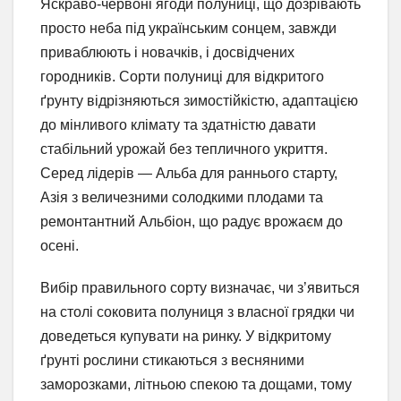
Яскраво-червоні ягоди полуниці, що дозрівають
просто неба під українським сонцем, завжди
приваблюють і новачків, і досвідчених
городників. Сорти полуниці для відкритого
ґрунту відрізняються зимостійкістю, адаптацією
до мінливого клімату та здатністю давати
стабільний урожай без тепличного укриття.
Серед лідерів — Альба для раннього старту,
Азія з величезними солодкими плодами та
ремонтантний Альбіон, що радує врожаєм до
осені.
Вибір правильного сорту визначає, чи з’явиться
на столі соковита полуниця з власної грядки чи
доведеться купувати на ринку. У відкритому
ґрунті рослини стикаються з весняними
заморозками, літньою спекою та дощами, тому