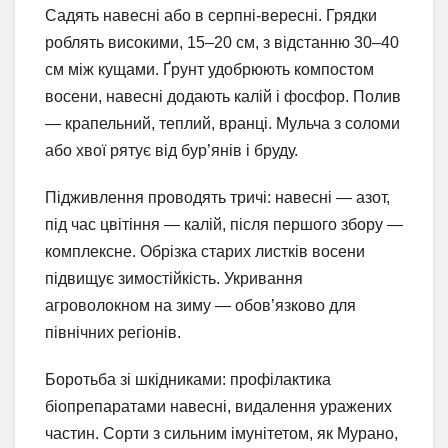
Садять навесні або в серпні-вересні. Грядки
роблять високими, 15–20 см, з відстанню 30–40
см між кущами. Ґрунт удобрюють компостом
восени, навесні додають калій і фосфор. Полив
— крапельний, теплий, вранці. Мульча з соломи
або хвої рятує від бур’янів і бруду.
Підживлення проводять тричі: навесні — азот,
під час цвітіння — калій, після першого збору —
комплексне. Обрізка старих листків восени
підвищує зимостійкість. Укривання
агроволокном на зиму — обов’язково для
північних регіонів.
Боротьба зі шкідниками: профілактика
біопрепаратами навесні, видалення уражених
частин. Сорти з сильним імунітетом, як Мурано,