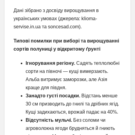
Дані зібрано з досвіду вирощування в
українських умовах (джерела: klioma-
servise.in.ua та soncesad.com).
Типові помилки при виборі та вирощуванні
сортів полуниці у відкритому ґрунті
Ігнорування регіону.
Садять теплолюбні
сорти на півночі — кущі вимерзають.
Альба витримує заморозки, але Азія
краще для півдня.
Занадто густі посадки.
Відстань менше
30 см призводить до гнилі та дрібних ягід.
Кущі задихаються, врожай падає на 40%.
Відсутність мульчі.
Без соломи чи
агроволокна ягоди брудняться й гниють