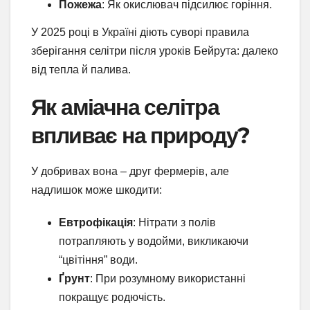
Пожежа
: Як окислювач підсилює горіння.
У 2025 році в Україні діють суворі правила
зберігання селітри після уроків Бейрута: далеко
від тепла й палива.
Як аміачна селітра
впливає на природу?
У добривах вона – друг фермерів, але
надлишок може шкодити:
Евтрофікація
: Нітрати з полів
потрапляють у водойми, викликаючи
“цвітіння” води.
Ґрунт
: При розумному використанні
покращує родючість.