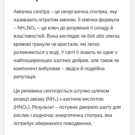
Аміачна селітра – це неорганічна сполука, яку
називають нітратом амонію. Її хімічна формула
– NH₄NO₃ – це ключ до розуміння її складу й
властивостей. Вона виглядає як білі або злегка
кремові гранули чи кристали, які легко
розчиняються у воді. У світі її знають як одне з
найпоширеніших азотних добрив, але також як
компонент вибухівки – звідси й подвійна
репутація.
Ця речовина синтезується штучно шляхом
реакції аміаку (NH₃) з азотною кислотою
(HNO₃). Результат – потужне джерело азоту для
рослин і водночас енергетична сполука, яка
потребує обережного поводження.