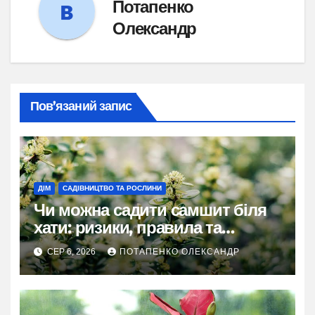
Потапенко
Олександр
Пов’язаний запис
ДІМ
САДІВНИЦТВО ТА РОСЛИНИ
Чи можна садити самшит біля
хати: ризики, правила та
практичні рішення
СЕР 6, 2026
ПОТАПЕНКО ОЛЕКСАНДР