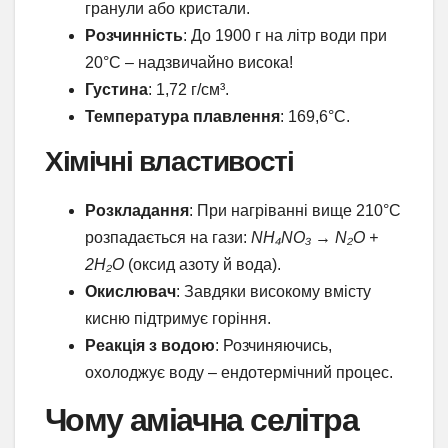
гранули або кристали.
Розчинність
: До 1900 г на літр води при
20°C – надзвичайно висока!
Густина
: 1,72 г/см³.
Температура плавлення
: 169,6°C.
Хімічні властивості
Розкладання
: При нагріванні вище 210°C
розпадається на гази:
NH₄NO₃ → N₂O +
2H₂O
(оксид азоту й вода).
Окислювач
: Завдяки високому вмісту
кисню підтримує горіння.
Реакція з водою
: Розчиняючись,
охолоджує воду – ендотермічний процес.
Чому аміачна селітра