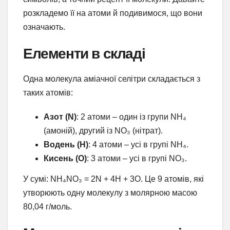
розкладемо її на атоми й подивимося, що вони
означають.
Елементи в складі
Одна молекула аміачної селітри складається з
таких атомів:
Азот (N)
: 2 атоми – один із групи NH₄
(амоній), другий із NO₃ (нітрат).
Водень (H)
: 4 атоми – усі в групі NH₄.
Кисень (O)
: 3 атоми – усі в групі NO₃.
У сумі: NH₄NO₃ = 2N + 4H + 3O. Це 9 атомів, які
утворюють одну молекулу з молярною масою
80,04 г/моль.