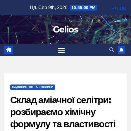
Перейти
Нд. Сер 9th, 2026
10:55:01 PM
RU
UK
до
вмісту
Gelios
САДІВНИЦТВО ТА РОСЛИНИ
Склад аміачної селітри:
розбираємо хімічну
формулу та властивості