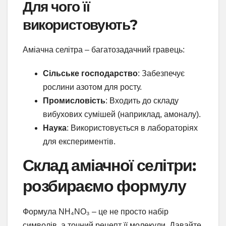
Для чого її
використовують?
Аміачна селітра – багатозадачний гравець:
Сільське господарство
: Забезпечує
рослини азотом для росту.
Промисловість
: Входить до складу
вибухових сумішей (наприклад, амоналу).
Наука
: Використовується в лабораторіях
для експериментів.
Склад аміачної селітри:
розбираємо формулу
Формула NH₄NO₃ – це не просто набір
символів, а точний рецепт її молекули. Давайте