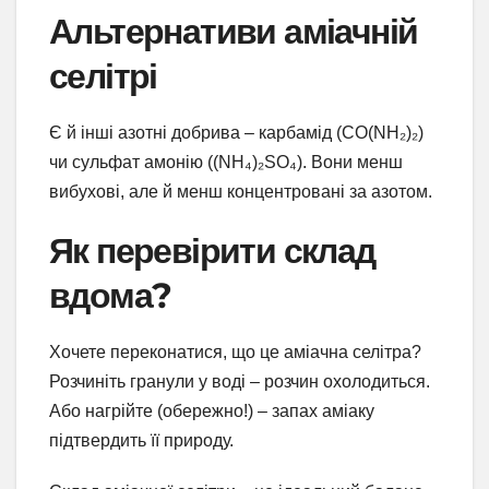
Альтернативи аміачній
селітрі
Є й інші азотні добрива – карбамід (CO(NH₂)₂)
чи сульфат амонію ((NH₄)₂SO₄). Вони менш
вибухові, але й менш концентровані за азотом.
Як перевірити склад
вдома?
Хочете переконатися, що це аміачна селітра?
Розчиніть гранули у воді – розчин охолодиться.
Або нагрійте (обережно!) – запах аміаку
підтвердить її природу.