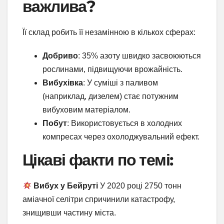
важлива?
Її склад робить її незамінною в кількох сферах:
Добриво
: 35% азоту швидко засвоюються
рослинами, підвищуючи врожайність.
Вибухівка
: У суміші з паливом
(наприклад, дизелем) стає потужним
вибуховим матеріалом.
Побут
: Використовується в холодних
компресах через охолоджувальний ефект.
Цікаві факти по темі:
Вибух у Бейруті
У 2020 році 2750 тонн
аміачної селітри спричинили катастрофу,
знищивши частину міста.