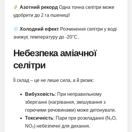
Азотний рекорд
Одна тонна селітри може
удобрити до 2 га пшениці!
Холодний ефект
Розчинення селітри у воді
знижує температуру до -20°C.
Небезпека аміачної
селітри
Її склад – це не лише сила, а й ризик:
Вибуховість
: При неправильному
зберіганні (нагрівання, змішування з
горючими речовинами) може детонувати.
Токсичність
: Пари при розкладанні (N₂O,
NO₂) небезпечні для дихання.