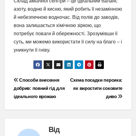
Склад аміачної селітри – це ідеальний баланс
азоту, водню й кисню, який робить її незамінною
й небезпечною водночас. Від полів до заводів,
вона залишається хімічною зіркою, що
потребує поваги й обережності. Зрозумівши її
суть, ми можемо використати її силу на благо – і
уникнути її гніву.
Навігація
Способи внесення
Схема посадки персика:
добрив: повний гід для
як виростити соковите
записів
ідеального врожаю
диво
Від