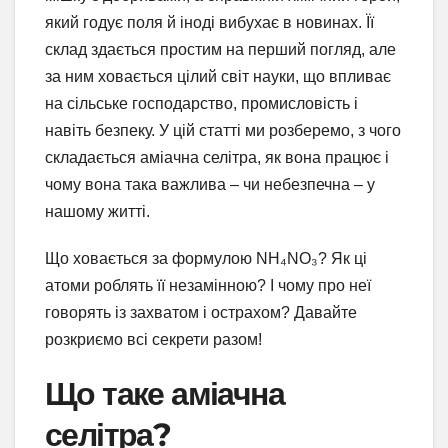
який годує поля й іноді вибухає в новинах. Її
склад здається простим на перший погляд, але
за ним ховається цілий світ науки, що впливає
на сільське господарство, промисловість і
навіть безпеку. У цій статті ми розберемо, з чого
складається аміачна селітра, як вона працює і
чому вона така важлива – чи небезпечна – у
нашому житті.
Що ховається за формулою NH₄NO₃? Як ці
атоми роблять її незамінною? І чому про неї
говорять із захватом і острахом? Давайте
розкриємо всі секрети разом!
Що таке аміачна
селітра?