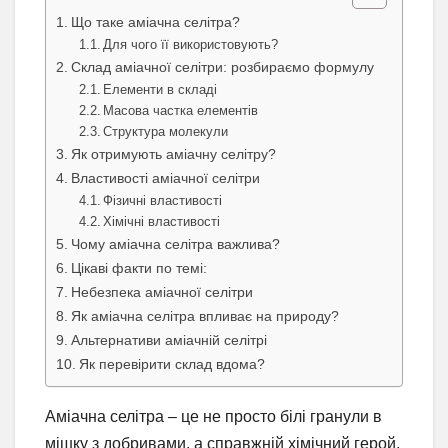
Що таке аміачна селітра?
Для чого її використовують?
Склад аміачної селітри: розбираємо формулу
Елементи в складі
Масова частка елементів
Структура молекули
Як отримують аміачну селітру?
Властивості аміачної селітри
Фізичні властивості
Хімічні властивості
Чому аміачна селітра важлива?
Цікаві факти по темі:
Небезпека аміачної селітри
Як аміачна селітра впливає на природу?
Альтернативи аміачній селітрі
Як перевірити склад вдома?
Аміачна селітра – це не просто білі гранули в
мішку з добривами, а справжній хімічний герой,