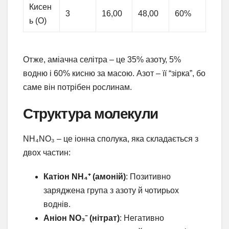
Кисен
3
16,00
48,00
60%
ь (O)
Отже, аміачна селітра – це 35% азоту, 5%
водню і 60% кисню за масою. Азот – її “зірка”, бо
саме він потрібен рослинам.
Структура молекули
NH₄NO₃ – це іонна сполука, яка складається з
двох частин:
Катіон NH₄⁺ (амоній)
: Позитивно
заряджена група з азоту й чотирьох
воднів.
Аніон NO₃⁻ (нітрат)
: Негативно