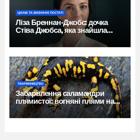
ЦІКАВІ ТА ВИЗНАЧНІ ПОСТАТІ
Ліза Бреннан-Джобс: дочка
Стіва Джобса, яка знайшла
власний голос
ТВАРИННИЦТВО
Забарвлення саламандри
плямистої: вогняні плями на
чорному тлі