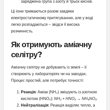
заряджена група з азоту й трьох киснів.
Ці іони тримаються разом завдяки
електростатичному притягуванню, але у воді
легко розпадаються – звідси її висока
розчинність.
Як отримують аміачну
селітру?
Аміачну селітру не добувають із землі – її
створюють у лабораторіях чи на заводах.
Процес простий, але потребує точності:
Реакція
: Аміак (NH₃) змішують із азотною
кислотою (HNO₃):
NH₃ + HNO₃ → NH₄NO₃
.
Нейтралізація
: Реакція виділяє тепло, а