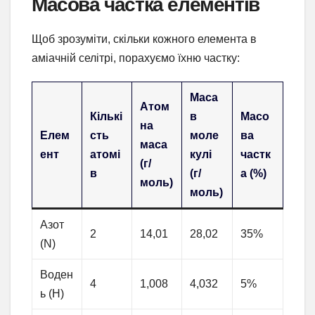
Масова частка елементів
Щоб зрозуміти, скільки кожного елемента в
аміачній селітрі, порахуємо їхню частку:
Маса
Атом
Кількі
в
Масо
на
Елем
сть
моле
ва
маса
ент
атомі
кулі
частк
(г/
в
(г/
а (%)
моль)
моль)
Азот
2
14,01
28,02
35%
(N)
Воден
4
1,008
4,032
5%
ь (H)