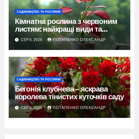
САДІВНИЦТВО ТА РОСЛИНИ
Кімнатна рослина з червоним
листям: найкращі види та
секрети догляду
СЕР 6, 2026
ПОТАПЕНКО ОЛЕКСАНДР
САДІВНИЦТВО ТА РОСЛИНИ
Бегонія клубнева – яскрава
королева тінистих куточків саду
СЕР 6, 2026
ПОТАПЕНКО ОЛЕКСАНДР