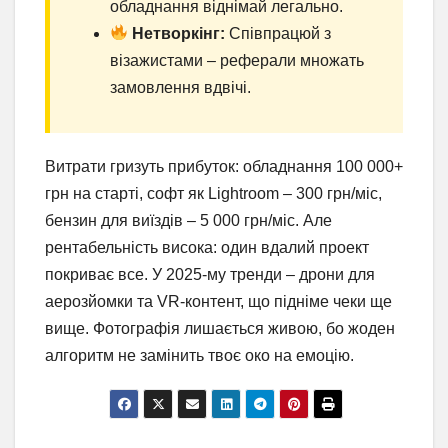
обладнання віднімай легально.
Нетворкінг:
Співпрацюй з
візажистами – реферали множать
замовлення вдвічі.
Витрати гризуть прибуток: обладнання 100 000+
грн на старті, софт як Lightroom – 300 грн/міс,
бензин для виїздів – 5 000 грн/міс. Але
рентабельність висока: один вдалий проект
покриває все. У 2025-му тренди – дрони для
аерозйомки та VR-контент, що підніме чеки ще
вище. Фотографія лишається живою, бо жоден
алгоритм не замінить твоє око на емоцію.