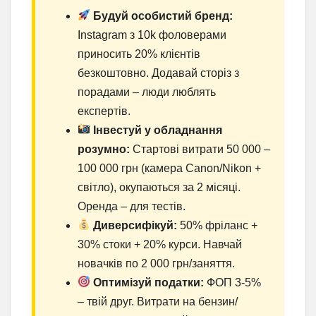
Будуй особистий бренд:
Instagram з 10k фоловерами
приносить 20% клієнтів
безкоштовно. Додавай сторіз з
порадами – люди люблять
експертів.
Інвестуй у обладнання
розумно:
Стартові витрати 50 000 –
100 000 грн (камера Canon/Nikon +
світло), окупаються за 2 місяці.
Оренда – для тестів.
Диверсифікуй:
50% фріланс +
30% стоки + 20% курси. Навчай
новачків по 2 000 грн/заняття.
Оптимізуй податки:
ФОП 3-5%
– твій друг. Витрати на бензин/