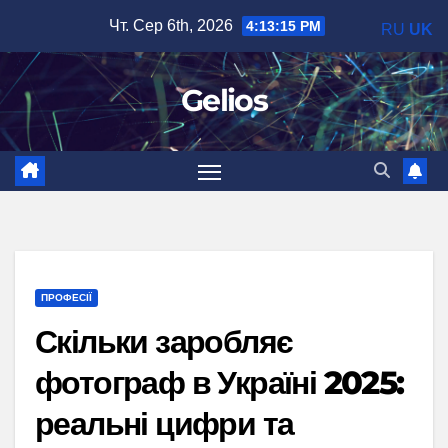
Перейти
Чт. Сер 6th, 2026
4:13:16 PM
RU
UK
до
вмісту
Gelios
ПРОФЕСІЇ
Скільки заробляє
фотограф в Україні 2025:
реальні цифри та