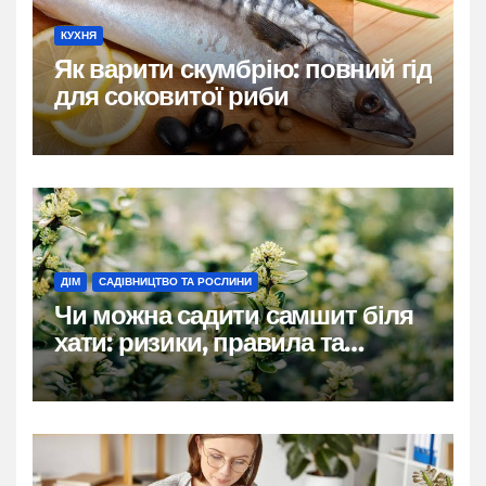
КУХНЯ
Як варити скумбрію: повний гід
для соковитої риби
ДІМ
САДІВНИЦТВО ТА РОСЛИНИ
Чи можна садити самшит біля
хати: ризики, правила та
практичні рішення