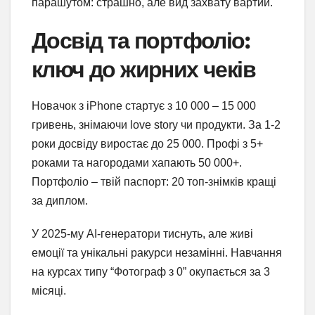
парашутом: страшно, але вид захвату вартий.
Досвід та портфоліо:
ключ до жирних чеків
Новачок з iPhone стартує з 10 000 – 15 000
гривень, знімаючи love story чи продукти. За 1-2
роки досвіду виростає до 25 000. Профі з 5+
роками та нагородами хапають 50 000+.
Портфоліо – твій паспорт: 20 топ-знімків кращі
за диплом.
У 2025-му AI-генератори тиснуть, але живі
емоції та унікальні ракурси незамінні. Навчання
на курсах типу “Фотограф з 0” окупається за 3
місяці.