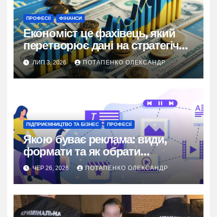
ПРОФЕСІЇ
ФІНАНСИ
Економіст це фахівець, який
перетворює дані на стратегічні
рішення
ЛИП 3, 2026
ПОТАПЕНКО ОЛЕКСАНДР
ПІДПРИЄМНИЦТВО ТА БІЗНЕС
ПРОФЕСІЇ
Якою буває реклама: види,
формати та як обрати
найкращий у 2026 році
ЧЕР 26, 2026
ПОТАПЕНКО ОЛЕКСАНДР