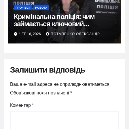
ПРОФЕСІЇ
РОБОТА
Кримінальна поліція: чим
займається ключовий
підрозділ Національної поліції
ЧЕР 16, 2026
ПОТАПЕНКО ОЛЕКСАНДР
України
Залишити відповідь
Ваша e-mail адреса не оприлюднюватиметься.
Обов’язкові поля позначені
*
Коментар
*