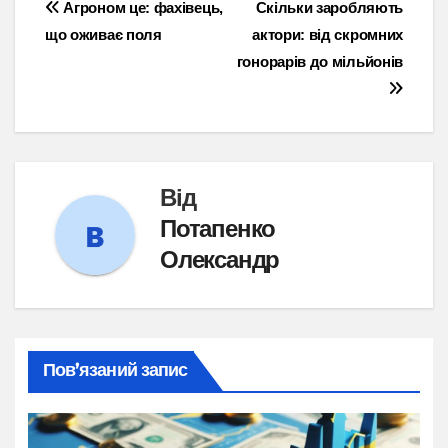
Навігація
Агроном це: фахівець,
Скільки заробляють
що оживає поля
актори: від скромних
записів
гонорарів до мільйонів
Від
Потапенко
Олександр
Пов’язаний запис