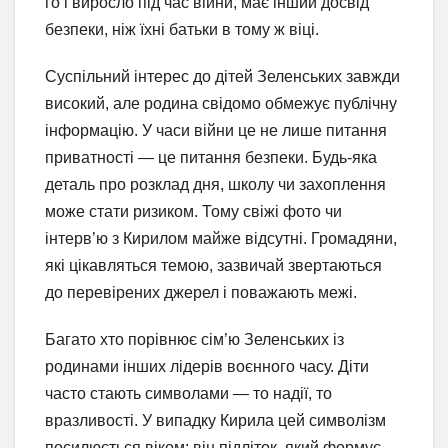
го і виросло під час війни, має інший досвід
безпеки, ніж їхні батьки в тому ж віці.
Суспільний інтерес до дітей Зеленських завжди
високий, але родина свідомо обмежує публічну
інформацію. У часи війни це не лише питання
приватності — це питання безпеки. Будь-яка
деталь про розклад дня, школу чи захоплення
може стати ризиком. Тому свіжі фото чи
інтерв’ю з Кирилом майже відсутні. Громадяни,
які цікавляться темою, зазвичай звертаються
до перевірених джерел і поважають межі.
Багато хто порівнює сім’ю Зеленських із
родинами інших лідерів воєнного часу. Діти
часто стають символами — то надії, то
вразливості. У випадку Кирила цей символізм
посилюється віком: він підліток, який формує