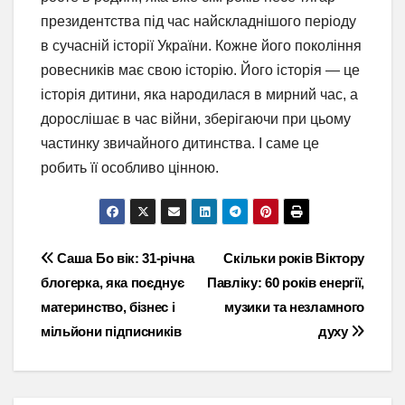
президентства під час найскладнішого періоду
в сучасній історії України. Кожне його покоління
ровесників має свою історію. Його історія — це
історія дитини, яка народилася в мирний час, а
дорослішає в час війни, зберігаючи при цьому
частинку звичайного дитинства. І саме це
робить її особливо цінною.
Навігація
Саша Бо вік: 31-річна
Скільки років Віктору
блогерка, яка поєднує
Павліку: 60 років енергії,
записів
материнство, бізнес і
музики та незламного
мільйони підписників
духу