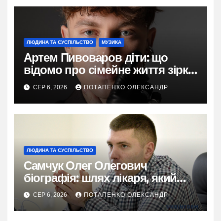
ЛЮДИНА ТА СУСПІЛЬСТВО
МУЗИКА
Артем Пивоваров діти: що
відомо про сімейне життя зірки
у 2026
СЕР 6, 2026
ПОТАПЕНКО ОЛЕКСАНДР
ЛЮДИНА ТА СУСПІЛЬСТВО
Самчук Олег Олегович
біографія: шлях лікаря, який
відродив трансплантологію в
СЕР 6, 2026
ПОТАПЕНКО ОЛЕКСАНДР
Україні