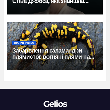
Стіва Джобса, яка знайшла
власний голос
ТВАРИННИЦТВО
Забарвлення саламандри
плямистої: вогняні плями на
чорному тлі
Gelios