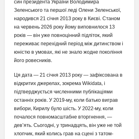
син президента України Володимира
Зеленського та першої леді Олени Зеленської,
народився 21 січня 2013 року в Києві. Станом
на червень 2026 року йому виповнилося 13
років — він уже повноцінний підліток, який
переживає перехідний період між дитинством і
юністю в умовах, які не знало жодне покоління
його ровесників.
Ця дата — 21 січня 2013 року — зафіксована в
відкритих джерелах, зокрема Wikidata, і
підтверджується численними публікаціями
останніх років. У 2019-му, коли батько виграв
вибори, Кирилу було шість. У 2022-му, коли
почалося повномасштабне вторгнення, —
дев’ять. Сьогодні, у тринадцять, він уже не той
хлопчик, який колись грав на сцені з татом-