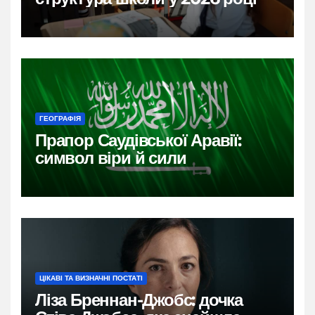
ГЕОГРАФІЯ
Прапор Саудівської Аравії:
символ віри й сили
ЦІКАВІ ТА ВИЗНАЧНІ ПОСТАТІ
Ліза Бреннан-Джобс: дочка