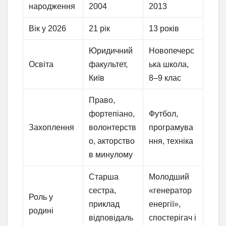
народження
2004
2013
Вік у 2026
21 рік
13 років
Юридичний
Новопечерс
Освіта
факультет,
ька школа,
Київ
8–9 клас
Право,
фортепіано,
Футбол,
Захоплення
волонтерств
програмува
о, акторство
ння, техніка
в минулому
Старша
Молодший
сестра,
«генератор
Роль у
приклад
енергії»,
родині
відповідаль
спостерігач і