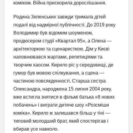
коміком. Війна прискорила дорослішання.
Родина Зеленських завжди тримала дітей
подалі від надмірної публічності. До 2019 року
Володимир був відомим шоуменом,
продюсером студії «Квартал 95», а Олена —
архітекторкою та сценаристкою. Дім у Києві
наповнювався жартами, репетиціями та
творчим хаосом. Кирило ріс у середовищі, де
гумор був мовою спілкування, а сцена —
частиною повсякденності. Старша сестра
Олександра, народжена 15 липня 2004 року,
вже встигла знятися в фільмі батька «8 нових
побачень» і виграти дитяче шоу «Розсміши
коміка». Кирило ж залишався більш у тіні —
типовий молодший брат, який спостерігав і
вбирав усе навколо.