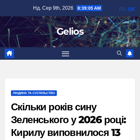
Перейти
Нд. Сер 9th, 2026
8:39:06 AM
RU
UK
до
вмісту
Gelios
ЛЮДИНА ТА СУСПІЛЬСТВО
Скільки років сину
Зеленського у 2026 році:
Кирилу виповнилося 13