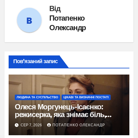
Від
Потапенко
Олександр
Пов’язаний запис
ЛЮДИНА ТА СУСПІЛЬСТВО
ЦІКАВІ ТА ВИЗНАЧНІ ПОСТАТІ
Олеся Моргунець-Ісаєнко:
режисерка, яка знімає біль,
пам’ять і надію України
СЕР 7, 2026
ПОТАПЕНКО ОЛЕКСАНДР