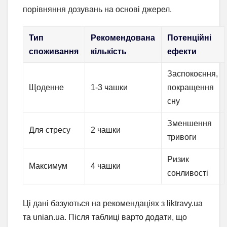
порівняння дозувань на основі джерел.
Тип
Рекомендована
Потенційні
споживання
кількість
ефекти
Заспокоєння,
Щоденне
1-3 чашки
покращення
сну
Зменшення
Для стресу
2 чашки
тривоги
Ризик
Максимум
4 чашки
сонливості
Ці дані базуються на рекомендаціях з liktravy.ua
та unian.ua. Після таблиці варто додати, що