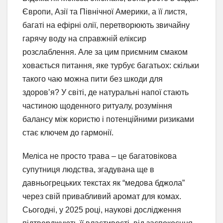
Європи, Азії та Північної Америки, а її листя,
багаті на ефірні олії, перетворюють звичайну
гарячу воду на справжній еліксир
розслаблення. Але за цим приємним смаком
ховається питання, яке турбує багатьох: скільки
такого чаю можна пити без шкоди для
здоров’я? У світі, де натуральні напої стають
частиною щоденного ритуалу, розуміння
балансу між користю і потенційними ризиками
стає ключем до гармонії.
Меліса не просто трава – це багатовікова
супутниця людства, згадувана ще в
давньогрецьких текстах як “медова бджола”
через свій привабливий аромат для комах.
Сьогодні, у 2025 році, наукові дослідження