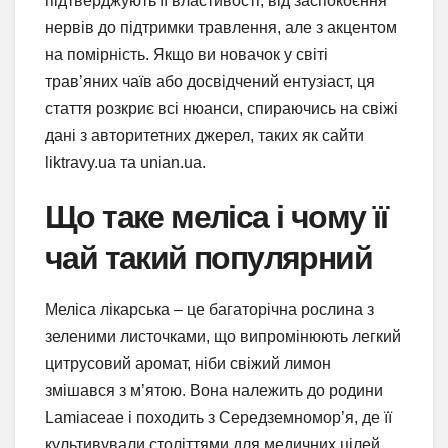
підтверджують її властивості, від заспокоєння
нервів до підтримки травлення, але з акцентом
на помірність. Якщо ви новачок у світі
трав’яних чаїв або досвідчений ентузіаст, ця
стаття розкриє всі нюанси, спираючись на свіжі
дані з авторитетних джерел, таких як сайти
liktravy.ua та unian.ua.
Що таке меліса і чому її
чай такий популярний
Меліса лікарська – це багаторічна рослина з
зеленими листочками, що випромінюють легкий
цитрусовий аромат, ніби свіжий лимон
змішався з м’ятою. Вона належить до родини
Lamiaceae і походить з Середземномор’я, де її
культивували століттями для медичних цілей.