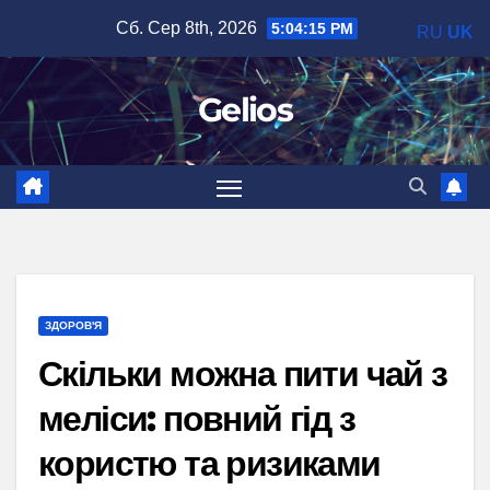
Перейти
Сб. Сер 8th, 2026
5:04:16 PM
RU
UK
до
вмісту
Gelios
ЗДОРОВ'Я
Скільки можна пити чай з
меліси: повний гід з
користю та ризиками