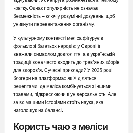
відчуваючи, як напруга розчиняється в теплому
ковтку. Однак популярність не означає
безмежність – ключ у розумінні дозувань, щоб
уникнути перевантаження організму.
У культурному контексті меліса фігурує в
фольклорі багатьох народів: у Європі її
вважали символом довголіття, а в українській
традиції вона часто входить до трав’яних зборів
для здоров’я. Сучасні приклади? У 2025 році
блогери на платформах як X діляться
рецептами, де меліса комбінується з іншими
травами, підкреслюючи її універсальність. Але
за всіма цими історіями стоїть наука, яка
наголошує на балансі.
Користь чаю з меліси