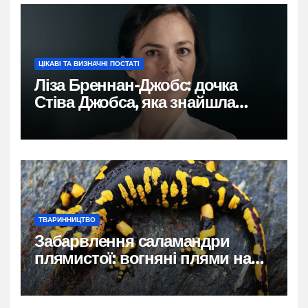
ЦІКАВІ ТА ВИЗНАЧНІ ПОСТАТІ
Ліза Бреннан-Джобс: дочка
Стіва Джобса, яка знайшла
власний голос
ТВАРИННИЦТВО
Забарвлення саламандри
плямистої: вогняні плями на
чорному тлі