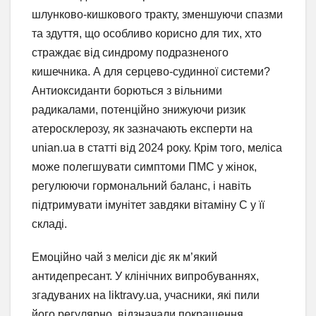
шлунково-кишкового тракту, зменшуючи спазми
та здуття, що особливо корисно для тих, хто
страждає від синдрому подразненого
кишечника. А для серцево-судинної системи?
Антиоксиданти борються з вільними
радикалами, потенційно знижуючи ризик
атеросклерозу, як зазначають експерти на
unian.ua в статті від 2024 року. Крім того, меліса
може полегшувати симптоми ПМС у жінок,
регулюючи гормональний баланс, і навіть
підтримувати імунітет завдяки вітаміну C у її
складі.
Емоційно чай з меліси діє як м’який
антидепресант. У клінічних випробуваннях,
згадуваних на liktravy.ua, учасники, які пили
його регулярно, відзначали покращення