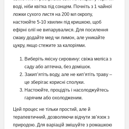
воді, ніби квітка під сонцем. Почніть з 1 чайної
ложки сухого листя на 200 мл окропу,
настоюйте 5-10 хвилин під кришкою, щоб
ефірні олії не випарувалися. Для посилення
смаку додайте мед чи лимон, але уникайте
цукру, якщо стежите за калоріями.
Виберіть якісну сировину: свіжа меліса з
саду або аптечна, без домішок.
Закип’ятіть воду, але не кип’ятіть траву –
це зберігає корисні сполуки.
Настоюйте, процідіть і насолоджуйтесь
гарячим або охолодженим.
Цей процес не тільки простий, але й
терапевтичний, дозволяючи відчути зв’язок з
природою. Для варіацій змішуйте з ромашкою