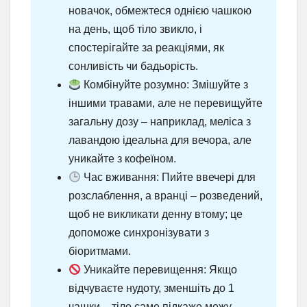
новачок, обмежтеся однією чашкою
на день, щоб тіло звикло, і
спостерігайте за реакціями, як
сонливість чи бадьорість.
Комбінуйте розумно: Змішуйте з
іншими травами, але не перевищуйте
загальну дозу – наприклад, меліса з
лавандою ідеальна для вечора, але
уникайте з кофеїном.
Час вживання: Пийте ввечері для
розслаблення, а вранці – розведений,
щоб не викликати денну втому; це
допоможе синхронізувати з
біоритмами.
Уникайте перевищення: Якщо
відчуваєте нудоту, зменшіть до 1
чашки – тіло саме підкаже межу.