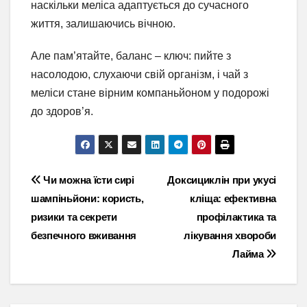
наскільки меліса адаптується до сучасного
життя, залишаючись вічною.
Але пам’ятайте, баланс – ключ: пийте з
насолодою, слухаючи свій організм, і чай з
меліси стане вірним компаньйоном у подорожі
до здоров’я.
Навігація
Чи можна їсти сирі
Доксициклін при укусі
шампіньйони: користь,
кліща: ефективна
записів
ризики та секрети
профілактика та
безпечного вживання
лікування хвороби
Лайма