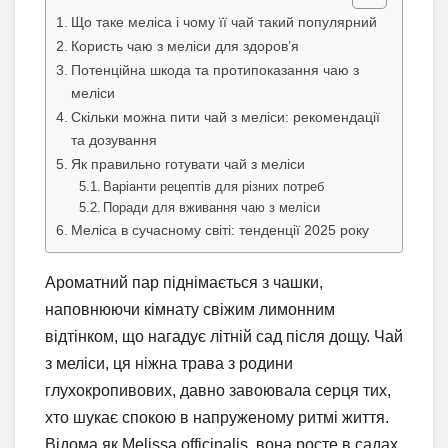
Що таке меліса і чому її чай такий популярний
Користь чаю з меліси для здоров’я
Потенційна шкода та протипоказання чаю з
меліси
Скільки можна пити чай з меліси: рекомендації
та дозування
Як правильно готувати чай з меліси
Варіанти рецептів для різних потреб
Поради для вживання чаю з меліси
Меліса в сучасному світі: тенденції 2025 року
Ароматний пар піднімається з чашки,
наповнюючи кімнату свіжим лимонним
відтінком, що нагадує літній сад після дощу. Чай
з меліси, ця ніжна трава з родини
глухокропивових, давно завоювала серця тих,
хто шукає спокою в напруженому ритмі життя.
Відома як Melissa officinalis, вона росте в садах