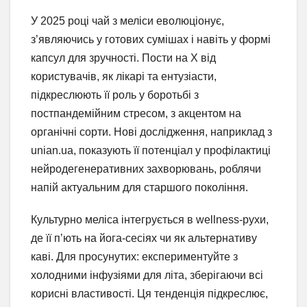
У 2025 році чай з меліси еволюціонує,
з’являючись у готових сумішах і навіть у формі
капсул для зручності. Пости на X від
користувачів, як лікарі та ентузіасти,
підкреслюють її роль у боротьбі з
постпандемійним стресом, з акцентом на
органічні сорти. Нові дослідження, наприклад з
unian.ua, показують її потенціал у профілактиці
нейродегенеративних захворювань, роблячи
напій актуальним для старшого покоління.
Культурно меліса інтегрується в wellness-рухи,
де її п’ють на йога-сесіях чи як альтернативу
каві. Для просунутих: експериментуйте з
холодними інфузіями для літа, зберігаючи всі
корисні властивості. Ця тенденція підкреслює,