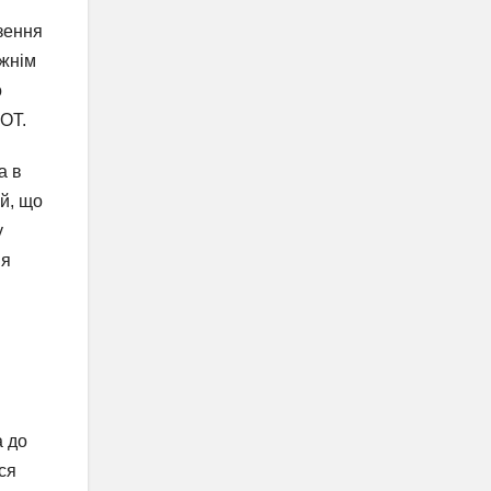
езення
вжнім
о
LOT.
а в
ий, що
у
ня
а до
ся