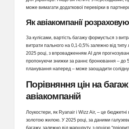
може вимагати додаткової перевірки в партнерс
Як авіакомпанії розраховую
За кулісами, вартість багажу формується з витра
витрати пального на 0,1-0,5% залежно від типу
2025 році, з впровадженням AI для прогнозуван
пропонуючи знижки за раннє бронювання – до 50
планування наперед – може заощадити солідну
Порівняння цін на багаж
авіакомпаній
Лоукостери, як Ryanair і Wizz Air, – це бюджетні
золотою жилою. У 2025 році, за даними галузеви
багажу, залежно від маршруту, з опцією “пріорите