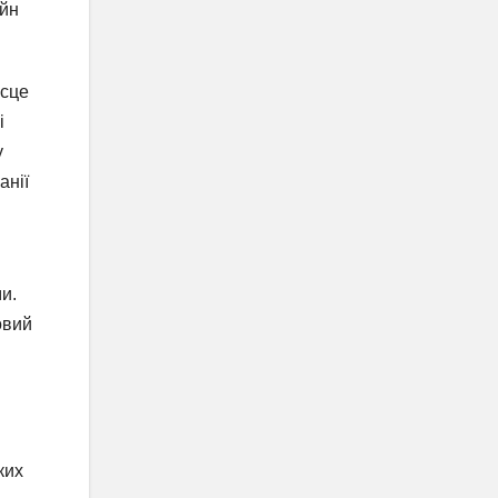
айн
ісце
і
у
анії
.
и.
овий
ких