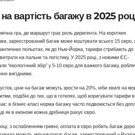
на вартість багажу в 2025 роц
мічна гра, де маршрут грає роль диригента. На коротких
ави, зареєстрований багаж може коштувати всього 15 євро,
лантичних польотах, як до Нью-Йорка, тарифи стрибають до
 витрати на пальне та логістику. У 2025 році, з новими ЄС-
ли “екологічний збір” у 5-10 євро для важкого багажу, робля
ічно вигідними.
пусток, ціни на багаж можуть зрости на 20%, ніби хвилі на мор
тми, подібні до тих, що в готелях, щоб коригувати тарифи в
ає: в бізнес-класі норма багажу часто подвоюється без допл
і як в економі кожна дрібниця рахує євро.
оці, з ослабленням гривні, оплата в євро робить багаж дор
правила можуть змішуватися: багаж, зареєстрований у Ryanai