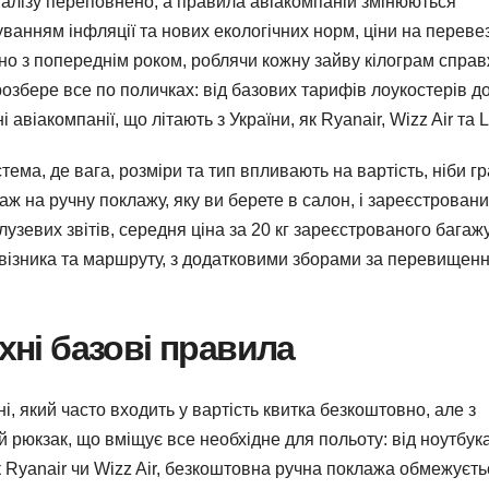
валізу переповнено, а правила авіакомпаній змінюються
хуванням інфляції та нових екологічних норм, ціни на перев
но з попереднім роком, роблячи кожну зайву кілограм спра
озбере все по поличках: від базових тарифів лоукостерів д
авіакомпанії, що літають з України, як Ryanair, Wizz Air та 
стема, де вага, розміри та тип впливають на вартість, ніби гр
аж на ручну поклажу, яку ви берете в салон, і зареєстрован
алузевих звітів, середня ціна за 20 кг зареєстрованого багаж
евізника та маршруту, з додатковими зборами за перевищен
їхні базові правила
і, який часто входить у вартість квитка безкоштовно, але з
 рюкзак, що вміщує все необхідне для польоту: від ноутбук
к Ryanair чи Wizz Air, безкоштовна ручна поклажа обмежуєть