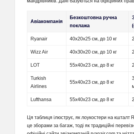
мандрівників. Дані базуються на офіційних прав
Безкоштовна ручна
Авіакомпанія
поклажа
Ryanair
40x20x25 см, до 10 кг
Wizz Air
40x30x20 см, до 10 кг
LOT
55x40x23 см, до 8 кг
Turkish
55x40x23 см, до 8 кг
Airlines
Lufthansa
55x40x23 см, до 8 кг
Ця таблиця ілюструє, як лоукостери на кшталт R
це зборами за багаж, тоді як традиційні переві
офіційні сайти авіакомпаній ryanair.com та wizza