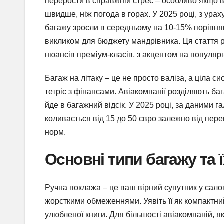
перерости в справжній стрес – особливо якщо 
швидше, ніж погода в горах. У 2025 році, з ура
багажу зросли в середньому на 10-15% порівня
викликом для бюджету мандрівника. Ця стаття р
нюансів преміум-класів, з акцентом на популярні 
Багаж на літаку – це не просто валіза, а ціла си
тетріс з фінансами. Авіакомпанії розділяють баг
йде в багажний відсік. У 2025 році, за даними г
коливається від 15 до 50 євро залежно від пер
норм.
Основні типи багажу та 
Ручна поклажа – це ваш вірний супутник у салон
жорсткими обмеженнями. Уявіть її як компактний
улюбленої книги. Для більшості авіакомпаній, я