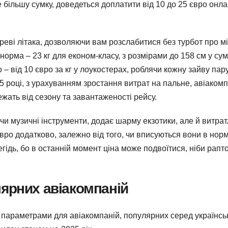
те більшу сумку, доведеться доплатити від 10 до 25 євро онл
реві літака, дозволяючи вам розслабитися без турбот про м
норма – 23 кг для економ-класу, з розмірами до 158 см у сум
– від 10 євро за кг у лоукостерах, роблячи кожну зайву пар
 році, з урахуванням зростання витрат на пальне, авіакомп
жать від сезону та завантаженості рейсу.
и музичні інструменти, додає шарму екзотики, але й витрат
євро додатково, залежно від того, чи вписуються вони в норм
егідь, бо в останній момент ціна може подвоїтися, ніби рапт
ярних авіакомпаній
 параметрами для авіакомпаній, популярних серед українсь