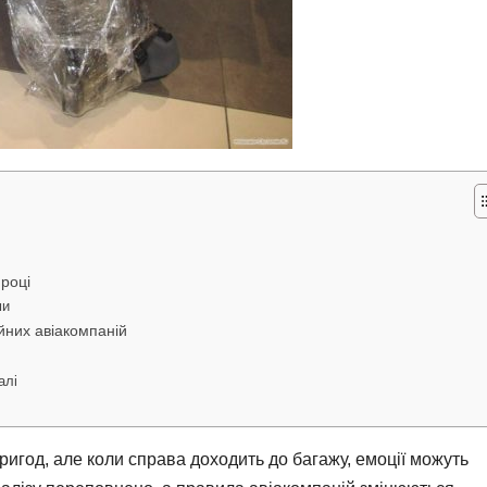
 році
ми
ійних авіакомпаній
алі
ригод, але коли справа доходить до багажу, емоції можуть