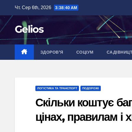
Перейти
Чт. Сер 6th, 2026
3:38:41 AM
до
вмісту
Gelios
ЗДОРОВ’Я
СОЦІУМ
САДІВНИЦ
ЛОГІСТИКА ТА ТРАНСПОРТ
ПОДОРОЖІ
Скільки коштує баг
цінах, правилам і