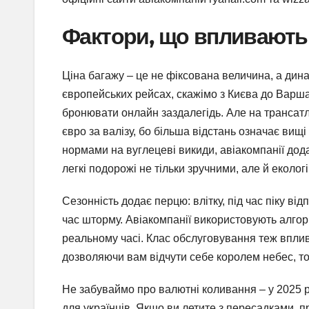
Фактори, що впливають 
Ціна багажу – це не фіксована величина, а дина
європейських рейсах, скажімо з Києва до Варш
бронювати онлайн заздалегідь. Але на трансат
євро за валізу, бо більша відстань означає вищі
нормами на вуглецеві викиди, авіакомпанії дода
легкі подорожі не тільки зручними, але й еколог
Сезонність додає перцю: влітку, під час піку від
час шторму. Авіакомпанії використовують алгори
реальному часі. Клас обслуговування теж вплив
дозволяючи вам відчути себе королем небес, тод
Не забуваймо про валютні коливання – у 2025 р
для українців. Якщо ви летите з пересадками, 