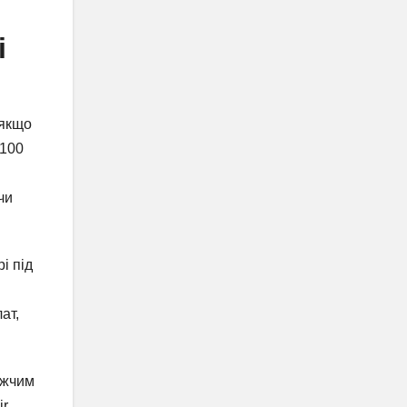
і
 якщо
 100
чи
і під
ат,
ожчим
r,