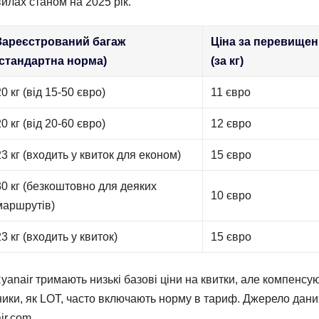
илах станом на 2025 рік.
Зареєстрований багаж
Ціна за перевище
(стандартна норма)
(за кг)
20 кг (від 15-50 євро)
11 євро
20 кг (від 20-60 євро)
12 євро
23 кг (входить у квиток для економ)
15 євро
30 кг (безкоштовно для деяких
10 євро
маршрутів)
23 кг (входить у квиток)
15 євро
yanair тримають низькі базові ціни на квитки, але компенсу
зники, як LOT, часто включають норму в тариф. Джерело дани
ir.com.