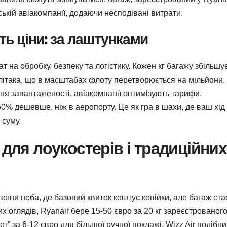
ькій авіакомпанії, додаючи несподівані витрати.
ть ціни: за лаштунками
т на обробку, безпеку та логістику. Кожен кг багажу збільшу
 літака, що в масштабах флоту перетворюється на мільйони.
ня завантаженості, авіакомпанії оптимізують тарифи,
% дешевше, ніж в аеропорту. Це як гра в шахи, де ваш хід
 суму.
 для лоукостерів і традиційних
 воїни неба, де базовий квиток коштує копійки, але багаж ста
х оглядів, Ryanair бере 15-50 євро за 20 кг зареєстрованог
т” за 6-12 євро для більшої ручної поклажі. Wizz Air подібни