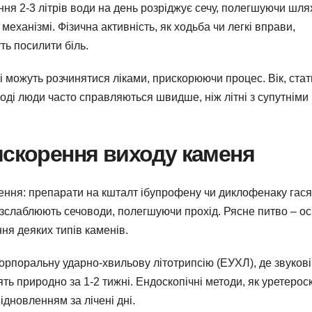
ня 2-3 літрів води на день розріджує сечу, полегшуючи шля
у механізмі. Фізична активність, як ходьба чи легкі вправи,
ь посилити біль.
ні можуть розчинятися ліками, прискорюючи процес. Вік, стать
оді люди часто справляються швидше, ніж літні з супутніми
искорення виходу каменя
ення: препарати на кшталт ібупрофену чи диклофенаку гася
розслаблюють сечоводи, полегшуючи прохід. Рясне питво – ос
я деяких типів каменів.
орпоральну ударно-хвильову літотрипсію (ЕУХЛ), де звукові
ь природно за 1-2 тижні. Ендоскопічні методи, як уретероск
дновленням за лічені дні.