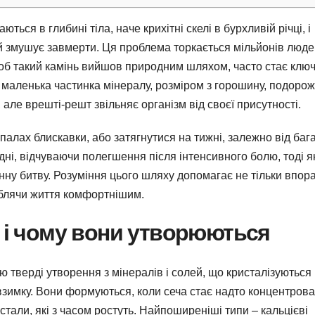
ться в глибині тіла, наче крихітні скелі в бурхливій річці, і
ий змушує завмерти. Ця проблема торкається мільйонів люде
, щоб такий камінь вийшов природним шляхом, часто стає кл
як маленька частинка мінералу, розміром з горошину, подоро
але врешті-решт звільняє організм від своєї присутності.
алах блискавки, або затягнутися на тижні, залежно від баг
дні, відчуваючи полегшення після інтенсивного болю, тоді як
ну битву. Розуміння цього шляху допомагає не тільки впор
облячи життя комфортнішим.
х і чому вони утворюються
ю тверді утворення з мінералів і солей, що кристалізуються
 взимку. Вони формуються, коли сеча стає надто концентров
тали, які з часом ростуть. Найпоширеніші типи – кальцієві