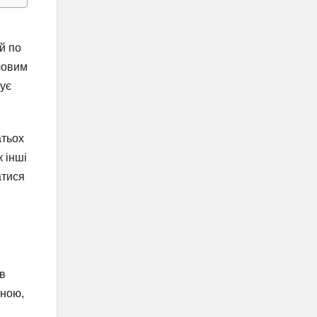
й по
ючовим
жує
атьох
 інші
атися
 в
аною,