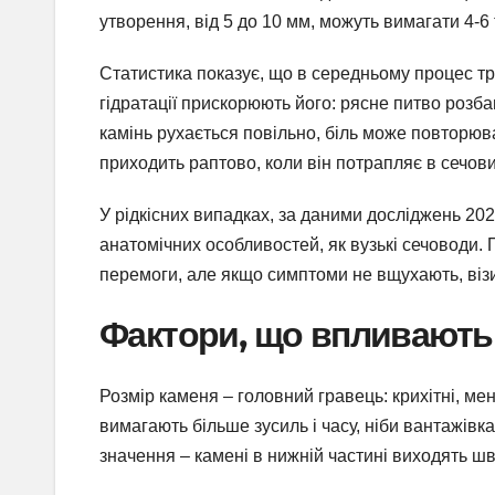
утворення, від 5 до 10 мм, можуть вимагати 4-6
Статистика показує, що в середньому процес три
гідратації прискорюють його: рясне питво розб
камінь рухається повільно, біль може повторю
приходить раптово, коли він потрапляє в сечови
У рідкісних випадках, за даними досліджень 202
анатомічних особливостей, як вузькі сечоводи. 
перемоги, але якщо симптоми не вщухають, візи
Фактори, що впливають 
Розмір каменя – головний гравець: крихітні, мен
вимагають більше зусиль і часу, ніби вантажів
значення – камені в нижній частині виходять шви