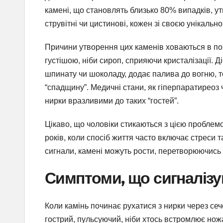
камені, що становлять близько 80% випадків, ут
струвітні чи цистинові, кожен зі своєю унікально
Причини утворення цих каменів ховаються в по
густішою, ніби сироп, сприяючи кристалізації. Ді
шпинату чи шоколаду, додає палива до вогню, т
“спадщину”. Медичні стани, як гіперпаратиреоз 
нирки вразливими до таких “гостей”.
Цікаво, що чоловіки стикаються з цією проблемо
років, коли спосіб життя часто включає стреси 
сигнали, камені можуть рости, перетворюючись 
Симптоми, що сигналізу
Коли камінь починає рухатися з нирки через сечо
гострий, пульсуючий, ніби хтось встромлює ножа