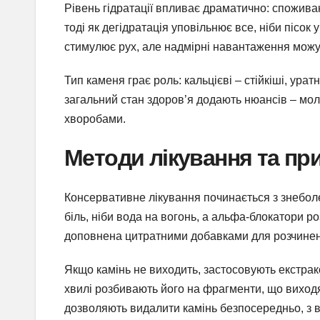
Рівень гідратації впливає драматично: споживан
тоді як дегідратація уповільнює все, ніби пісок 
стимулює рух, але надмірні навантаження можут
Тип каменя грає роль: кальцієві – стійкіші, урат
загальний стан здоров’я додають нюансів – мол
хворобами.
Методи лікування та пр
Консервативне лікування починається з знебол
біль, ніби вода на вогонь, а альфа-блокатори 
доповнена цитратними добавками для розчиненн
Якщо камінь не виходить, застосовують екстрак
хвилі розбивають його на фрагменти, що виходят
дозволяють видалити камінь безпосередньо, з ві