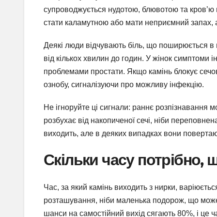
супроводжується нудотою, блювотою та кров’ю 
стати каламутною або мати неприємний запах, 
Деякі люди відчувають біль, що поширюється в п
від кількох хвилин до годин. У жінок симптоми і
проблемами простати. Якщо камінь блокує сечов
ознобу, сигналізуючи про можливу інфекцію.
Не ігноруйте ці сигнали: раннє розпізнавання м
розбухає від накопиченої сечі, ніби переповнен
виходить, але в деяких випадках вони повертают
Скільки часу потрібно, 
Час, за який камінь виходить з нирки, варіюється
розташування, ніби маленька подорож, що може
шанси на самостійний вихід сягають 80%, і це ча