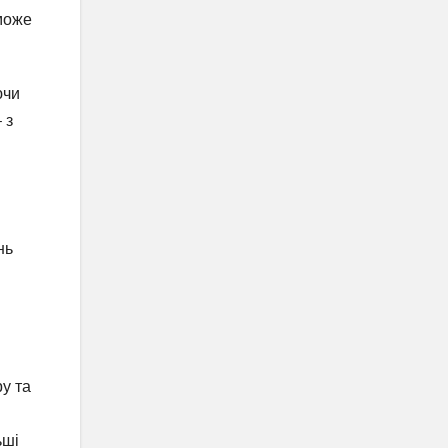
може
ючи
 з
нь
ру та
м
ьші