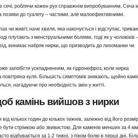
в сечі, роблячи кожен рух справжнім випробуванням. Сеча 
а позиви до туалету – частими, але малоефективними.
ах чи живіт, наче хвиля, яка накочується і відступає, трива
ноді плутають з менструальними болями, тоді як у чоловіків –
ід, виникає набряк нирки, що призводить до лихоманки чи
оже запобігти ускладненням, як гідронефроз, коли нирка
а повітряна куля. Більшість симптомів зникають, щойно камі
ься, нагадуючи про необхідність змін у житті.
щоб камінь вийшов з нирки
 від кількох годин до кількох тижнів, залежно від його розмі
 бути стрімкою або звивистою. Для каменів менших за 4 м
сто відбувається за 1-2 тижні, з піком болю в перші дні. Біл