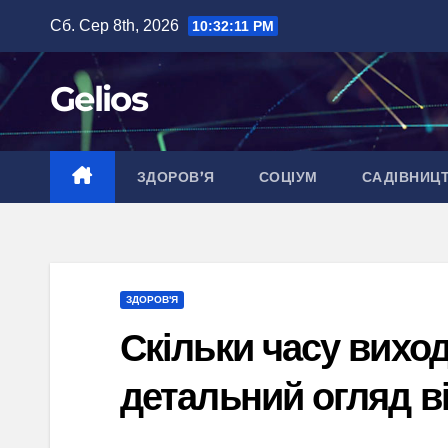
Перейти
Сб. Сер 8th, 2026
10:32:12 PM
до
вмісту
Gelios
ЗДОРОВ’Я
СОЦІУМ
САДІВНИЦ
ЗДОРОВ'Я
Скільки часу виход
детальний огляд в