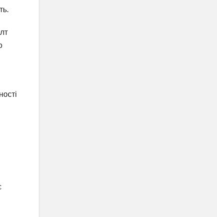
ть.
алт
о
ності
є