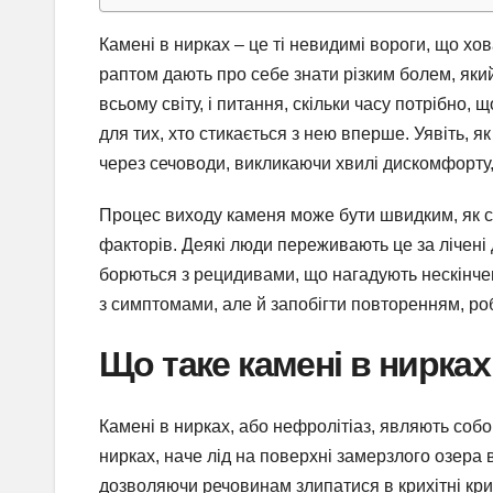
Камені в нирках – це ті невидимі вороги, що ховаю
раптом дають про себе знати різким болем, як
всьому світу, і питання, скільки часу потрібно
для тих, хто стикається з нею вперше. Уявіть, 
через сечоводи, викликаючи хвилі дискомфорту, 
Процес виходу каменя може бути швидким, як сп
факторів. Деякі люди переживають це за лічені 
борються з рецидивами, що нагадують нескінчен
з симптомами, але й запобігти повторенням, р
Що таке камені в нирка
Камені в нирках, або нефролітіаз, являють собо
нирках, наче лід на поверхні замерзлого озера
дозволяючи речовинам злипатися в крихітні крис