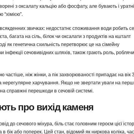
ворені з оксалату кальцію або фосфату, але бувають і уратні
ю “хімією”.
всякденних звичках: недостатнє споживання води робить се
єта, багата на сіль, білок чи оксалати з продуктів на кшталт
оді як генетична схильність перетворює це на сімейну
чи інфекції сечовивідних шляхів, також грають роль, робляч
ю частіше, ніж жінки, а пік захворюваності припадає на вік 
та нерегулярне харчування. Якщо не звертати уваги на перш
на справжні перешкоди в сечовій системі.
ють про вихід каменя
від до сечового міхура, біль стає головним героєм цієї історі
 в бік або поперек. Цей стан, відомий як ниркова коліка, ча