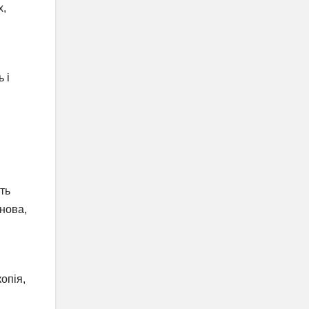
х,
 і
ть
нова,
опія,