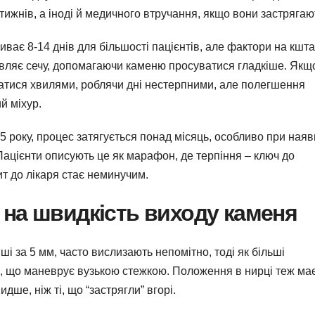
 тижнів, а іноді й медичного втручання, якщо вони застрягаю
ває 8-14 днів для більшості пацієнтів, але фактори на кшт
авляє сечу, допомагаючи каменю просуватися гладкіше. Якщ
ватися хвилями, роблячи дні нестерпними, але полегшення
й міхур.
5 року, процес затягується понад місяць, особливо при наяв
Пацієнти описують це як марафон, де терпіння – ключ до
т до лікаря стає неминучим.
на швидкість виходу каменя
ші за 5 мм, часто вислизають непомітно, тоді як більші
ка, що маневрує вузькою стежкою. Положення в нирці теж ма
дше, ніж ті, що “застрягли” вгорі.