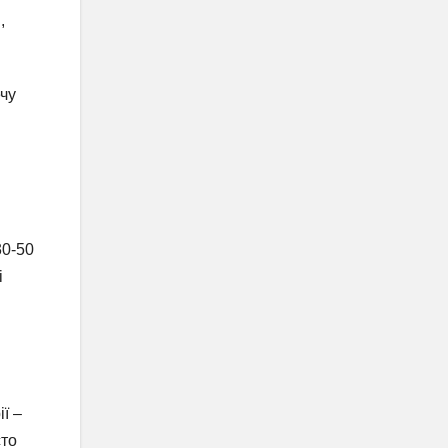
,
чу
и
30-50
і
ї –
сто