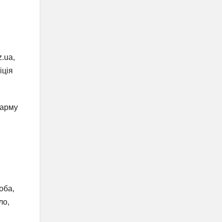
z.ua,
іція
шарму
оба,
ло,