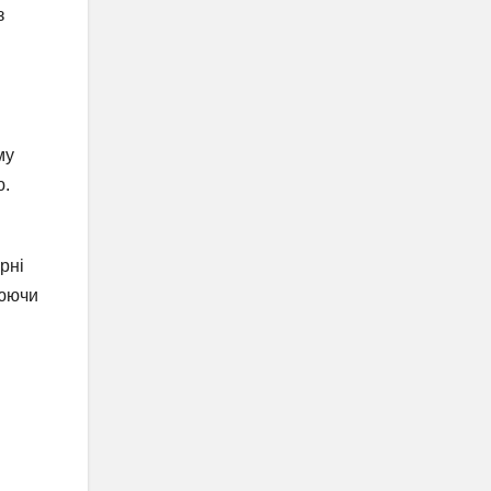
з
му
ю.
рні
рюючи
д