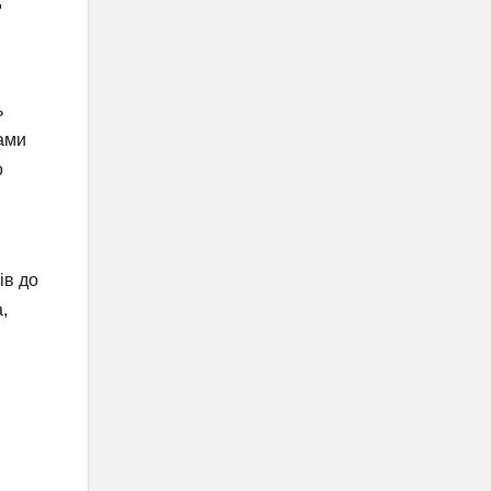
ь
лами
о
ів до
,