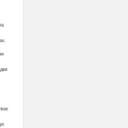
та
ах.
ни
адки
твах
ує