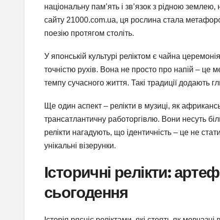
національну пам’ять і зв’язок з рідною землею, 
сайту 21000.com.ua, ця рослина стала метафор
поезію протягом століть.
У японській культурі реліктом є чайна церемонія,
точністю рухів. Вона не просто про напій – це 
темпу сучасного життя. Такі традиції додають г
Ще один аспект – релікти в музиці, як африканс
трансатлантичну работоргівлю. Вони несуть біль
релікти нагадують, що ідентичність – це не стат
унікальні візерунки.
Історичні релікти: арте
сьогодення
Історія рясніє реліктами, які стоять як мовчазн