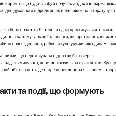
ніби аромат, що будить забуті почуття. Згідно з інформацією 
ою для духовного відродження, впливаючи на літературу та
 яка бере початок з 9 століття і досі практикується з тією ж
медитація на тему гармонії та поваги, що протистоїть швидко
либини повсякденності, роблячи культуру живою і динамічно
ькі ритми, що перекочували в джаз чи блюз через
 і радість минулого, перетворюючись на сучасні хіти. Культу
ичний об’єкт, а потік, де старе переплітається з новим, ство
факти та події, що формують
і вартові минулого. Велика Китайська стіна, побудована пона