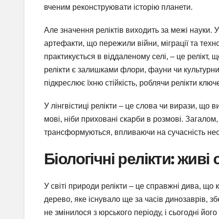
вченим реконструювати історію планети.
Але значення реліктів виходить за межі науки. У
артефакти, що пережили війни, міграції та техно
практикується в віддаленому селі, – це релікт, щ
релікти є залишками флори, фауни чи культурних
підкреслює їхню стійкість, роблячи релікти клю
У лінгвістиці релікти – це слова чи вирази, що
мові, ніби приховані скарби в розмові. Загалом,
трансформуються, впливаючи на сучасність не
Біологічні релікти: живі
У світі природи релікти – це справжні дива, що к
дерево, яке існувало ще за часів динозаврів, зб
не змінилося з юрського періоду, і сьогодні йо