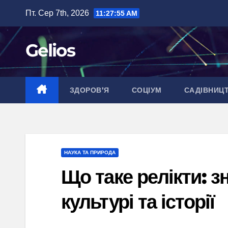
Перейти
Пт. Сер 7th, 2026
11:27:56 AM
до
вмісту
Gelios
ЗДОРОВ’Я
СОЦІУМ
САДІВНИЦ
НАУКА ТА ПРИРОДА
Що таке релікти: з
культурі та історії