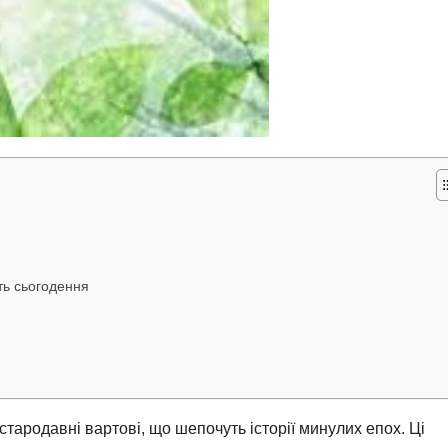
ть сьогодення
 стародавні вартові, що шепочуть історії минулих епох. Ці