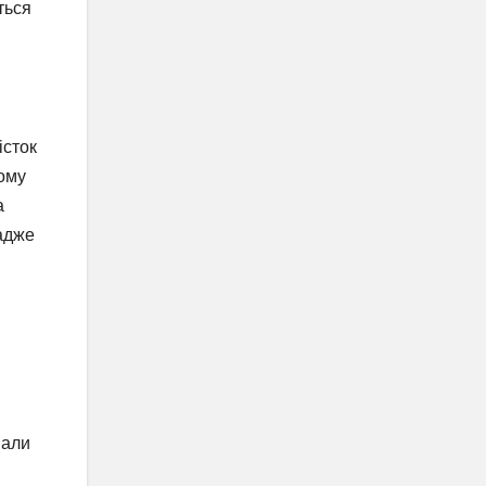
ться
істок
вому
а
 адже
вали