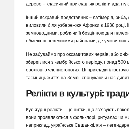
дерево – класичний приклад, як релікти адаптую
Інший яскравий представник – латімерія, риба, 
виловили біля узбережжя Африки в 1938 році. Ї
земноводними, роблячи її безцінною для палеон
обмежені невеликими районами, де умови лишили
Не забуваймо про оксамитових червів, або оніхо
збереглися з кембрійського періоду, понад 500 м
еволюцію членистоногих. Ці приклади ілюструють,
таємниць життя на Землі, спонукаючи нас диви
Релікти в культурі: трад
Культурні релікти – це нитки, що зв’язують пок
вони проявляються в фольклорі, ритуалах чи ми
наприклад, українське Євшан-зілля – легендарну