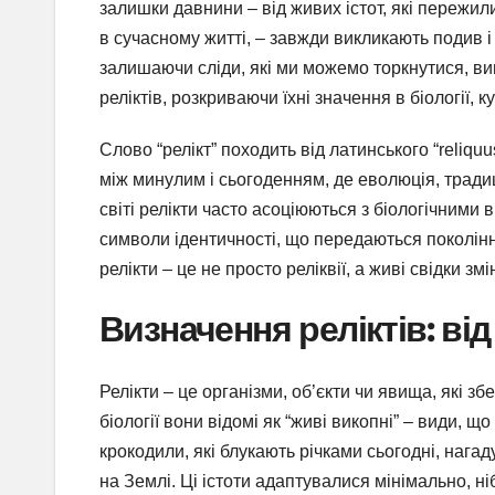
залишки давнини – від живих істот, які пережил
в сучасному житті, – завжди викликають подив і
залишаючи сліди, які ми можемо торкнутися, вив
реліктів, розкриваючи їхні значення в біології, к
Слово “релікт” походить від латинського “reliqu
між минулим і сьогоденням, де еволюція, трад
світі релікти часто асоціюються з біологічними
символи ідентичності, що передаються поколінн
релікти – це не просто реліквії, а живі свідки змі
Визначення реліктів: ві
Релікти – це організми, об’єкти чи явища, які зб
біології вони відомі як “живі викопні” – види, 
крокодили, які блукають річками сьогодні, нага
на Землі. Ці істоти адаптувалися мінімально, н