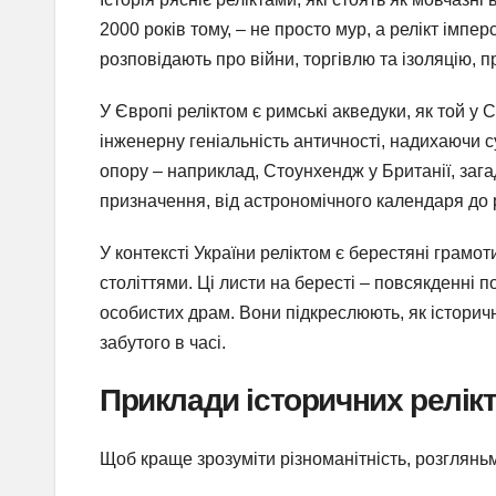
2000 років тому, – не просто мур, а релікт імперс
розповідають про війни, торгівлю та ізоляцію, 
У Європі реліктом є римські акведуки, як той у 
інженерну геніальність античності, надихаючи с
опору – наприклад, Стоунхендж у Британії, зага
призначення, від астрономічного календаря до 
У контексті України реліктом є берестяні грамот
століттями. Ці листи на бересті – повсякденні п
особистих драм. Вони підкреслюють, як історичн
забутого в часі.
Приклади історичних релікті
Щоб краще зрозуміти різноманітність, розгляньм