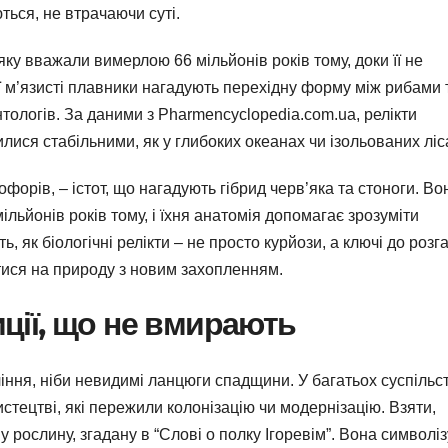
ться, не втрачаючи суті.
яку вважали вимерлою 66 мільйонів років тому, доки її не
ї м’язисті плавники нагадують перехідну форму між рибами 
тологів. За даними з Pharmencyclopedia.com.ua, релікти
ся стабільними, як у глибоких океанах чи ізольованих ліс
форів, – істот, що нагадують гібрид черв’яка та стоноги. Во
ільйонів років тому, і їхня анатомія допомагає зрозуміти
 як біологічні релікти – не просто курйози, а ключі до розг
тися на природу з новим захопленням.
иції, що не вмирають
оління, ніби невидимі ланцюги спадщини. У багатьох суспільс
стецтві, які пережили колонізацію чи модернізацію. Взяти,
 рослину, згадану в “Слові о полку Ігоревім”. Вона символіз