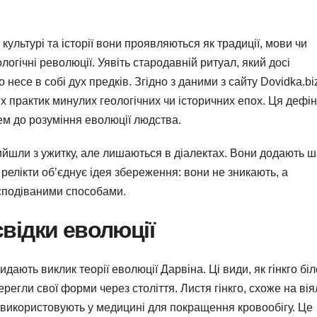
 культурі та історії вони проявляються як традиції, мови чи
логічні революції. Уявіть стародавній ритуал, який досі
о несе в собі дух предків. Згідно з даними з сайту Dovidka.bi
 практик минулих геологічних чи історичних епох. Ця дефін
чем до розуміння еволюції людства.
 вийшли з ужитку, але лишаються в діалектах. Вони додають 
 релікти об’єднує ідея збереження: вони не зникають, а
сподіваними способами.
 свідки еволюції
идають виклик теорії еволюції Дарвіна. Ці види, як гінкго біл
ерегли свої форми через століття. Листя гінкго, схоже на вія
го використовують у медицині для покращення кровообігу. Це