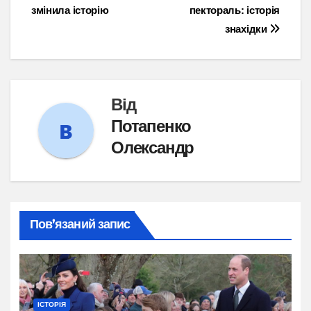
записів
змінила історію
пектораль: історія
знахідки
Від
Потапенко
Олександр
Пов’язаний запис
ІСТОРІЯ