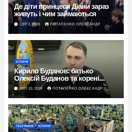
Де діти принцеси Діани зараз
живуть і чим займаються
СЕР 3, 2026
ПОТАПЕНКО ОЛЕКСАНДР
ІСТОРІЯ
Кирило Буданов: батько
Олексій Буданов та корені
характеру
ЛИП 10, 2026
ПОТАПЕНКО ОЛЕКСАНДР
ГЕОГРАФІЯ
ІСТОРІЯ