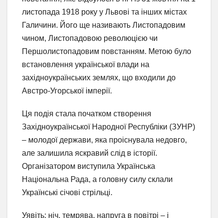
листопада 1918 року у Львові та інших містах
Галичини. Його ще називають Листопадовим
чином, Листопадовою революцією чи
Першолистопадовим повстанням. Метою було
встановлення української влади на
західноукраїнських землях, що входили до
Австро-Угорської імперії.
Ця подія стала початком створення
Західноукраїнської Народної Республіки (ЗУНР)
– молодої держави, яка проіснувала недовго,
але залишила яскравий слід в історії.
Організатором виступила Українська
Національна Рада, а головну силу склали
Українські січові стрільці.
Уявіть: ніч, темрява, напруга в повітрі – і