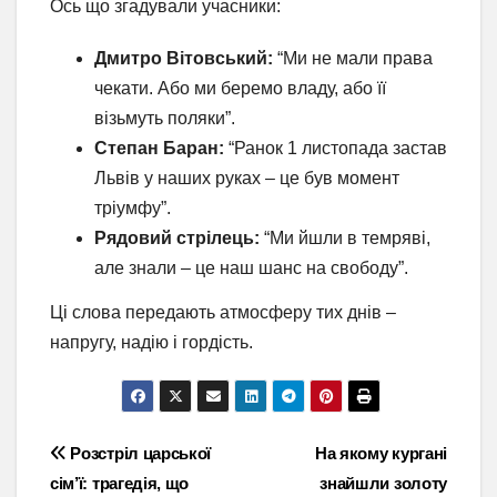
Ось що згадували учасники:
Дмитро Вітовський:
“Ми не мали права
чекати. Або ми беремо владу, або її
візьмуть поляки”.
Степан Баран:
“Ранок 1 листопада застав
Львів у наших руках – це був момент
тріумфу”.
Рядовий стрілець:
“Ми йшли в темряві,
але знали – це наш шанс на свободу”.
Ці слова передають атмосферу тих днів –
напругу, надію і гордість.
Навігація
Розстріл царської
На якому кургані
сім’ї: трагедія, що
знайшли золоту