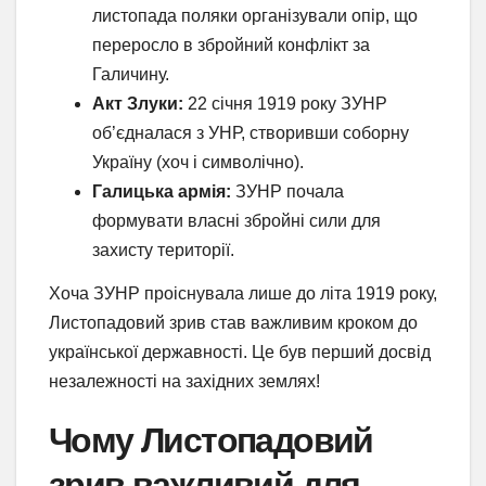
листопада поляки організували опір, що
переросло в збройний конфлікт за
Галичину.
Акт Злуки:
22 січня 1919 року ЗУНР
об’єдналася з УНР, створивши соборну
Україну (хоч і символічно).
Галицька армія:
ЗУНР почала
формувати власні збройні сили для
захисту території.
Хоча ЗУНР проіснувала лише до літа 1919 року,
Листопадовий зрив став важливим кроком до
української державності. Це був перший досвід
незалежності на західних землях!
Чому Листопадовий
зрив важливий для