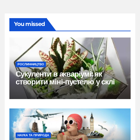
You missed
РОСЛИННИЦТВО
Сукуленти в акваріумі: як
створити міні-пустелю у склі
НАУКА ТА ПРИРОДА