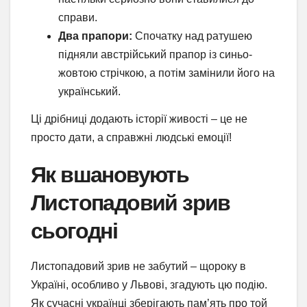
справи.
Два прапори:
Спочатку над ратушею
підняли австрійський прапор із синьо-
жовтою стрічкою, а потім замінили його на
український.
Ці дрібниці додають історії живості – це не
просто дати, а справжні людські емоції!
Як вшановують
Листопадовий зрив
сьогодні
Листопадовий зрив не забутий – щороку в
Україні, особливо у Львові, згадують цю подію.
Як сучасні українці зберігають пам’ять про той