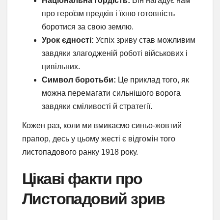
Національна гордість:
Він нагадує нам
про героїзм предків і їхню готовність
боротися за свою землю.
Урок єдності:
Успіх зриву став можливим
завдяки злагодженій роботі військових і
цивільних.
Символ боротьби:
Це приклад того, як
можна перемагати сильнішого ворога
завдяки сміливості й стратегії.
Кожен раз, коли ми вмикаємо синьо-жовтий
прапор, десь у цьому жесті є відгомін того
листопадового ранку 1918 року.
Цікаві факти про
Листопадовий зрив