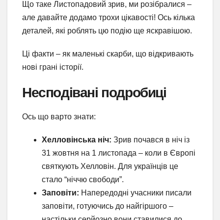
Що таке Листопадовий зрив, ми розібралися –
але давайте додамо трохи цікавості! Ось кілька
деталей, які роблять цю подію ще яскравішою.
Ці факти – як маленькі скарби, що відкривають
нові грані історії.
Несподівані подробиці
Ось що варто знати:
Хелловінська ніч:
Зрив почався в ніч із
31 жовтня на 1 листопада – коли в Європі
святкують Хелловін. Для українців це
стало “ніччю свободи”.
Заповіти:
Напередодні учасники писали
заповіти, готуючись до найгіршого –
настільки серйозно вони ставилися до