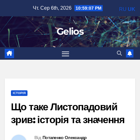
Перейти
Чт. Сер 6th, 2026
10:59:08 PM
RU
UK
до
вмісту
Gelios
ІСТОРІЯ
Що таке Листопадовий
зрив: історія та значення
Від
Потапенко Олександр