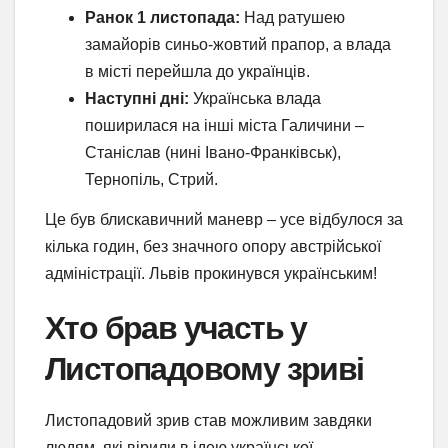
Ранок 1 листопада:
Над ратушею
замайорів синьо-жовтий прапор, а влада
в місті перейшла до українців.
Наступні дні:
Українська влада
поширилася на інші міста Галичини –
Станіслав (нині Івано-Франківськ),
Тернопіль, Стрий.
Це був блискавичний маневр – усе відбулося за
кілька годин, без значного опору австрійської
адміністрації. Львів прокинувся українським!
Хто брав участь у
Листопадовому зриві
Листопадовий зрив став можливим завдяки
людям, які вірили в ідею української