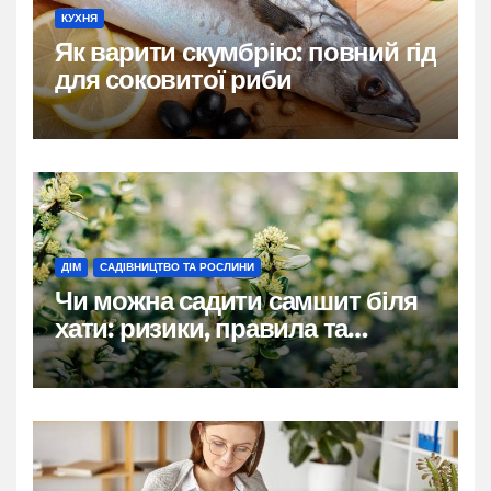
КУХНЯ
Як варити скумбрію: повний гід
для соковитої риби
ДІМ
САДІВНИЦТВО ТА РОСЛИНИ
Чи можна садити самшит біля
хати: ризики, правила та
практичні рішення