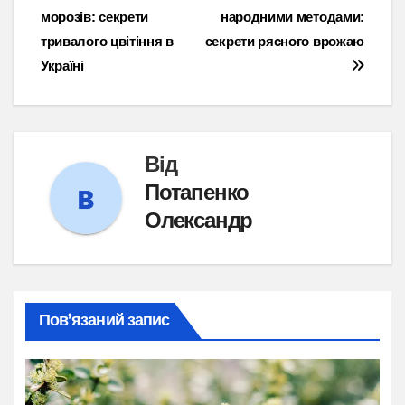
морозів: секрети
народними методами:
записів
тривалого цвітіння в
секрети рясного врожаю
Україні
Від
Потапенко
Олександр
Пов’язаний запис