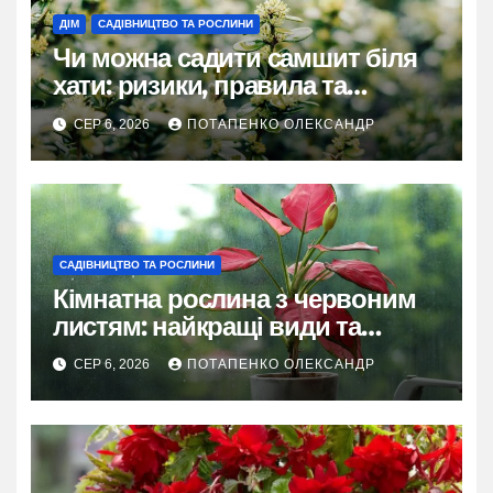
ДІМ
САДІВНИЦТВО ТА РОСЛИНИ
Чи можна садити самшит біля
хати: ризики, правила та
практичні рішення
СЕР 6, 2026
ПОТАПЕНКО ОЛЕКСАНДР
САДІВНИЦТВО ТА РОСЛИНИ
Кімнатна рослина з червоним
листям: найкращі види та
секрети догляду
СЕР 6, 2026
ПОТАПЕНКО ОЛЕКСАНДР