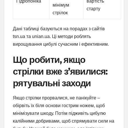
Гідропоніка
вартість
мінімум
старту
стрілок
Дані таблиці базуються на порадах з сайтів
tsn.ua та unian.ua. Ці методи роблять
вирощування цибулі сучасним і ефективним.
Що робити, якщо
стрілки вже з’явилися:
рятувальні заходи
Якщо стрілки прорвалися, не панікуйте –
обірвіть їх біля основи гострим ножем, щоб
мінімізувати шкоду. Потім підживіть цибулю
калійними добривами, щоб спрямувати сили на