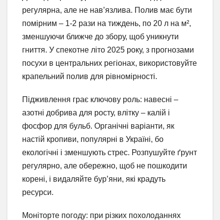
регулярна, але не нав’язлива. Полив має бути
помірним – 1-2 рази на тиждень, по 20 л на м²,
зменшуючи ближче до збору, щоб уникнути
гниття. У спекотне літо 2025 року, з прогнозами
посухи в центральних регіонах, використовуйте
крапельний полив для рівномірності.
Підживлення грає ключову роль: навесні –
азотні добрива для росту, влітку – калій і
фосфор для бульб. Органічні варіанти, як
настій кропиви, популярні в Україні, бо
екологічні і зменшують стрес. Розпушуйте ґрунт
регулярно, але обережно, щоб не пошкодити
корені, і видаляйте бур’яни, які крадуть
ресурси.
Моніторте погоду: при різких похолоданнях