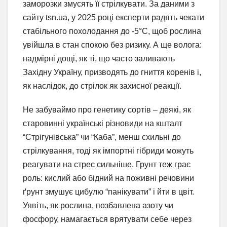
заморозки змусять її стрілкувати. За даними з
сайту tsn.ua, у 2025 році експерти радять чекати
стабільного похолодання до -5°C, щоб рослина
увійшла в стан спокою без ризику. А ще волога:
надмірні дощі, як ті, що часто заливають
Західну Україну, призводять до гниття коренів і,
як наслідок, до стрілок як захисної реакції.
Не забуваймо про генетику сортів – деякі, як
старовинні українські різновиди на кшталт
“Стрігунівська” чи “Каба”, менш схильні до
стрілкування, тоді як імпортні гібриди можуть
реагувати на стрес сильніше. Грунт теж грає
роль: кислий або бідний на поживні речовини
ґрунт змушує цибулю “панікувати” і йти в цвіт.
Уявіть, як рослина, позбавлена азоту чи
фосфору, намагається врятувати себе через