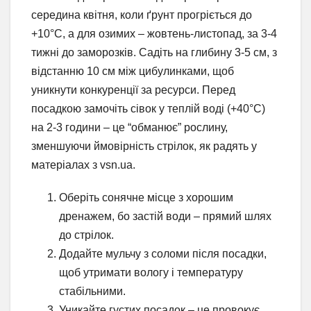
середина квітня, коли ґрунт прогріється до
+10°C, а для озимих – жовтень-листопад, за 3-4
тижні до заморозків. Садіть на глибину 3-5 см, з
відстанню 10 см між цибулинками, щоб
уникнути конкуренції за ресурси. Перед
посадкою замочіть сівок у теплій воді (+40°C)
на 2-3 години – це “обманює” рослину,
зменшуючи ймовірність стрілок, як радять у
матеріалах з vsn.ua.
Оберіть сонячне місце з хорошим
дренажем, бо застій води – прямий шлях
до стрілок.
Додайте мульчу з соломи після посадки,
щоб утримати вологу і температуру
стабільними.
Уникайте густих посадок – це провокує