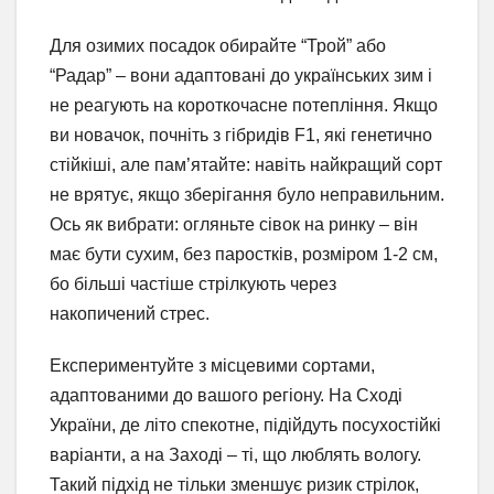
Для озимих посадок обирайте “Трой” або
“Радар” – вони адаптовані до українських зим і
не реагують на короткочасне потепління. Якщо
ви новачок, почніть з гібридів F1, які генетично
стійкіші, але пам’ятайте: навіть найкращий сорт
не врятує, якщо зберігання було неправильним.
Ось як вибрати: огляньте сівок на ринку – він
має бути сухим, без паростків, розміром 1-2 см,
бо більші частіше стрілкують через
накопичений стрес.
Експериментуйте з місцевими сортами,
адаптованими до вашого регіону. На Сході
України, де літо спекотне, підійдуть посухостійкі
варіанти, а на Заході – ті, що люблять вологу.
Такий підхід не тільки зменшує ризик стрілок,