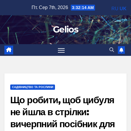
Перейти
Пт. Сер 7th, 2026
3:32:16 AM
RU
UK
до
вмісту
Gelios
САДІВНИЦТВО ТА РОСЛИНИ
Що робити, щоб цибуля
не йшла в стрілки:
вичерпний посібник для