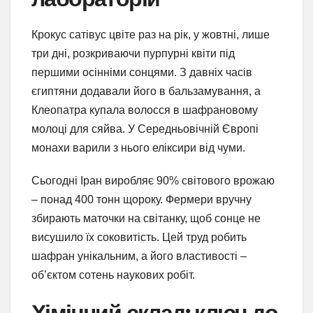
Крокус сатівус цвіте раз на рік, у жовтні, лише
три дні, розкриваючи пурпурні квіти під
першими осінніми сонцями. З давніх часів
єгиптяни додавали його в бальзамування, а
Клеопатра купала волосся в шафрановому
молоці для сяйва. У Середньовічній Європі
монахи варили з нього еліксири від чуми.
Сьогодні Іран виробляє 90% світового врожаю
– понад 400 тонн щороку. Фермери вручну
збирають маточки на світанку, щоб сонце не
висушило їх соковитість. Цей труд робить
шафран унікальним, а його властивості –
об’єктом сотень наукових робіт.
Хімічний склад: ключ до