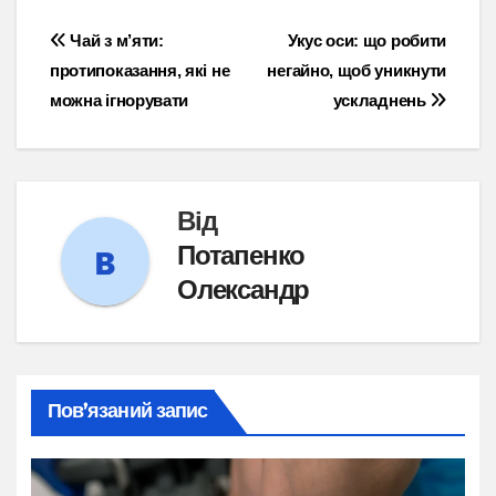
Навігація
Чай з м’яти:
Укус оси: що робити
протипоказання, які не
негайно, щоб уникнути
записів
можна ігнорувати
ускладнень
Від
Потапенко
Олександр
Пов’язаний запис