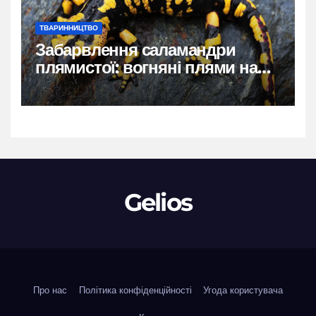
ТВАРИННИЦТВО
Забарвлення саламандри
плямистої: вогняні плями на
чорному тлі
Gelios
Про нас
Політика конфіденційності
Угода користувача