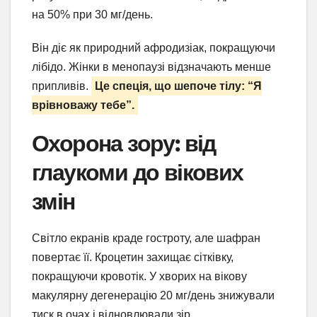
на 50% при 30 мг/день.
Він діє як природний афродизіак, покращуючи
лібідо. Жінки в менопаузі відзначають менше
припливів.
Це спеція, що шепоче тілу: “Я
врівноважу тебе”.
Охорона зору: від
глаукоми до вікових
змін
Світло екранів краде гостроту, але шафран
повертає її. Кроцетин захищає сітківку,
покращуючи кровотік. У хворих на вікову
макулярну дегенерацію 20 мг/день знижували
тиск в очах і відновлювали зір.