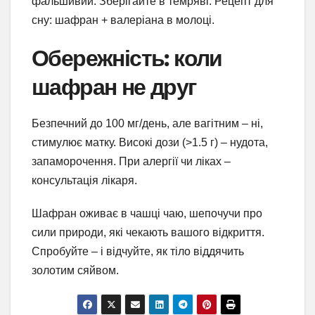
фальшивий. Зберігайте в темряві. Рецепт для
сну: шафран + валеріана в молоці.
Обережність: коли
шафран не друг
Безпечний до 100 мг/день, але вагітним – ні,
стимулює матку. Високі дози (>1.5 г) – нудота,
запаморочення. При алергії чи ліках –
консультація лікаря.
Шафран оживає в чашці чаю, шепочучи про
сили природи, які чекають вашого відкриття.
Спробуйте – і відчуйте, як тіло віддячить
золотим сяйвом.