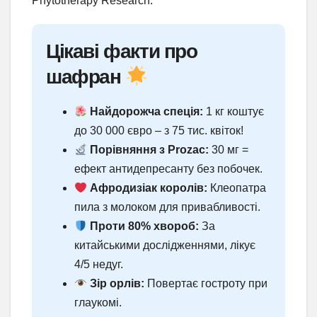
Phytotherapy Research.
Цікаві факти про
шафран
Найдорожча спеція:
1 кг коштує
до 30 000 євро – з 75 тис. квіток!
Порівняння з Prozac:
30 мг =
ефект антидепресанту без побочек.
Афродизіак королів:
Клеопатра
пила з молоком для привабливості.
Проти 80% хвороб:
За
китайськими дослідженнями, лікує
4/5 недуг.
Зір орлів:
Повертає гостроту при
глаукомі.