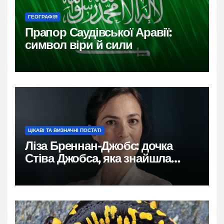
ГЕОГРАФІЯ
Прапор Саудівської Аравії:
символ віри й сили
ЦІКАВІ ТА ВИЗНАЧНІ ПОСТАТІ
Ліза Бреннан-Джобс: дочка
Стіва Джобса, яка знайшла
власний голос