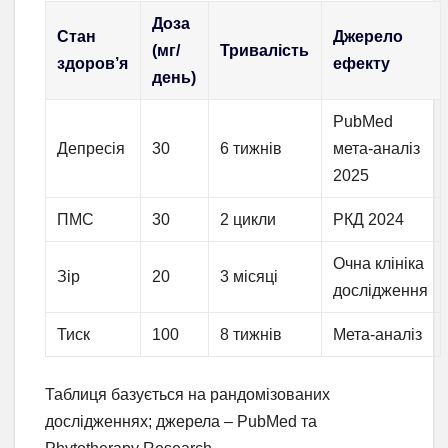
Доза
Стан
Джерело
(мг/
Тривалість
здоров’я
ефекту
день)
PubMed
Депресія
30
6 тижнів
мета-аналіз
2025
ПМС
30
2 цикли
РКД 2024
Очна клініка
Зір
20
3 місяці
дослідження
Тиск
100
8 тижнів
Мета-аналіз
Таблиця базується на рандомізованих
дослідженнях; джерела – PubMed та