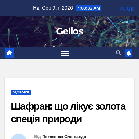
Перейти
Нд. Сер 9th, 2026
7:08:33 AM
RU
UK
до
вмісту
Gelios
ЗДОРОВ'Я
Шафран: що лікує золота
спеція природи
Від
Потапенко Олександр