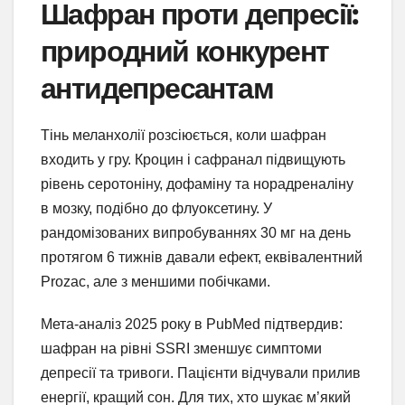
Шафран проти депресії:
природний конкурент
антидепресантам
Тінь меланхолії розсіюється, коли шафран
входить у гру. Кроцин і сафранал підвищують
рівень серотоніну, дофаміну та норадреналіну
в мозку, подібно до флуоксетину. У
рандомізованих випробуваннях 30 мг на день
протягом 6 тижнів давали ефект, еквівалентний
Prozac, але з меншими побічками.
Мета-аналіз 2025 року в PubMed підтвердив:
шафран на рівні SSRI зменшує симптоми
депресії та тривоги. Пацієнти відчували прилив
енергії, кращий сон. Для тих, хто шукає м’який