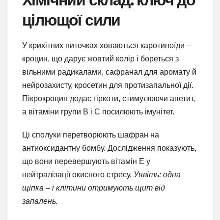
цілющої сили
У крихітних ниточках ховаються каротиноїди –
кроцин, що дарує жовтий колір і бореться з
вільними радикалами, сафранал для аромату й
нейрозахисту, кросетин для протизапальної дії.
Пікрокроцин додає гіркоти, стимулюючи апетит,
а вітаміни групи B і C посилюють імунітет.
Ці сполуки перетворюють шафран на
антиоксидантну бомбу. Дослідження показують,
що вони перевершують вітамін E у
нейтралізації окисного стресу.
Уявіть: одна
щіпка – і клітини отримують щит від
запалень.