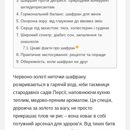
Шафран проти депресії: природний конкурент
антидепресантам
Гормональний баланс: шафран для жінок
Охорона зору: від глаукоми до вікових змін
Серце під захистом: тиск, холестерин і судини
Широкий спектр: діабет, сон, запалення та
онкологія
Цікаві факти про шафран
Практичне застосування: рецепти та поради
Обережність: коли шафран не друг
Червоно-золоті ниточки шафрану
розкриваються в гарячій воді, ніби таємниця
стародавніх садів Персії, наповнюючи кухню
теплим, медово-пряним ароматом. Ця спеція,
дорожча за золото за вагу, не просто
прикрашає плов чи рис – вона ховає в собі
потужний арсенал для здоров’я. Від тихих битв