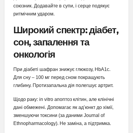
союзник. Додавайте в супи, і серце подякує
ритмічним ударом.
Широкий спектр: діабет,
сон, запалення та
онкологія
При діабеті шафран знижує глюкозу, HbA1c.
Для сну – 100 мг перед сном покращують
глибину. Протизапальна дія полегшує артрит.
Щодо раку: in vitro апоптоз клітин, але клінічні
дані обмежені. Допомагає як ад’юнкт до хімії,
зменшуючи токсини (за даними Journal of
Ethnopharmacology). Не заміна, а підтримка.