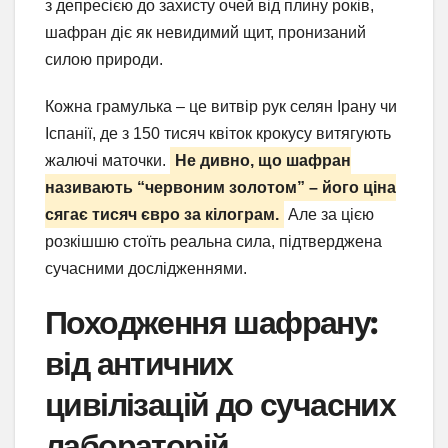
з депресією до захисту очей від плину років,
шафран діє як невидимий щит, пронизаний
силою природи.
Кожна грамулька – це витвір рук селян Ірану чи
Іспанії, де з 150 тисяч квіток крокусу витягують
жалючі маточки.
Не дивно, що шафран
називають “червоним золотом” – його ціна
сягає тисяч євро за кілограм.
Але за цією
розкішшю стоїть реальна сила, підтверджена
сучасними дослідженнями.
Походження шафрану:
від античних
цивілізацій до сучасних
лабораторій