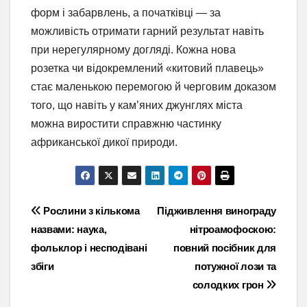
форм і забарвлень, а початківці — за
можливість отримати гарний результат навіть
при нерегулярному догляді. Кожна нова
розетка чи відокремлений «китовий плавець»
стає маленькою перемогою й черговим доказом
того, що навіть у кам’яних джунглях міста
можна виростити справжню частинку
африканської дикої природи.
Навігація
Рослини з кількома
Підживлення винограду
назвами: наука,
нітроамофоскою:
записів
фольклор і несподівані
повний посібник для
збіги
потужної лози та
солодких грон