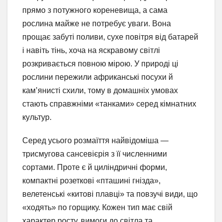
прямо з потужного кореневища, а сама
рослина майже не потребує уваги. Вона
прощає забуті поливи, сухе повітря від батарей
і навіть тінь, хоча на яскравому світлі
розкривається повною мірою. У природі ці
рослини пережили африканські посухи й
кам’янисті схили, тому в домашніх умовах
стають справжніми «танками» серед кімнатних
культур.
Серед усього розмаїття найвідоміша —
трисмугова сансевієрія з її численними
сортами. Проте є й циліндричні форми,
компактні розеткові «пташині гнізда»,
велетенські «китові плавці» та повзучі види, що
«ходять» по горщику. Кожен тип має свій
характер росту, вимоги до світла та