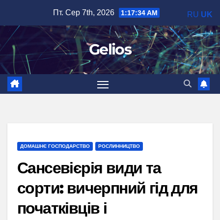
Перейти
Пт. Сер 7th, 2026
1:17:35 AM
RU
UK
до
вмісту
Gelios
ДОМАШНЄ ГОСПОДАРСТВО
РОСЛИННИЦТВО
Сансевієрія види та
сорти: вичерпний гід для
початківців і