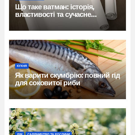
Що таке ватман: історія,
властивості та сучасне
застосування
КУХНЯ
Як варити скумбрію: повний гід
для соковитої риби
ДІМ
САДІВНИЦТВО ТА РОСЛИНИ