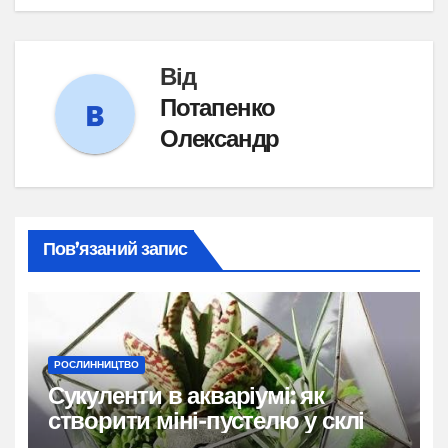
Від
Потапенко
Олександр
Пов’язаний запис
РОСЛИННИЦТВО
Сукуленти в акваріумі: як
створити міні-пустелю у склі