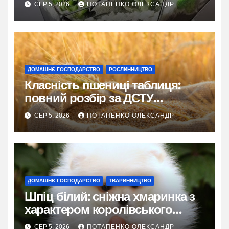
СЕР 5, 2026
ПОТАПЕНКО ОЛЕКСАНДР
ДОМАШНЄ ГОСПОДАРСТВО
РОСЛИННИЦТВО
Класність пшениці таблиця:
повний розбір за ДСТУ
3768:2019
СЕР 5, 2026
ПОТАПЕНКО ОЛЕКСАНДР
ДОМАШНЄ ГОСПОДАРСТВО
ТВАРИННИЦТВО
Шпіц білий: сніжна хмаринка з
характером королівського
фаворита
СЕР 5, 2026
ПОТАПЕНКО ОЛЕКСАНДР