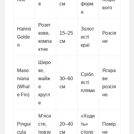
е
см
форм
вого
а
Розет
Hahnii
Золот
кове,
15–25
Розсія
Golde
исті
компа
см
не
n
краї
ктне
Широ
Maso
ке,
Яскра
Срібл
niana
майж
30–60
ве
ясті
(Whal
е
см
розсія
плями
e Fin)
кругл
не
е
М’яси
«Ходи
Pingui
сте,
20–40
ть»
Помір
cula
повзу
см
столо
не