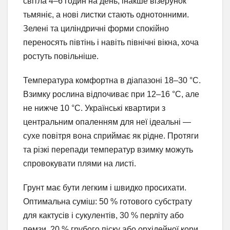
світла 4–6 годин на день, інакше візерунок
тьмяніє, а нові листки стають однотонними.
Зелені та циліндричні форми спокійно
переносять півтінь і навіть північні вікна, хоча
ростуть повільніше.
Температура комфортна в діапазоні 18–30 °C.
Взимку рослина відпочиває при 12–16 °C, але
не нижче 10 °C. Українські квартири з
центральним опаленням для неї ідеальні —
сухе повітря вона сприймає як рідне. Протяги
та різкі перепади температур взимку можуть
спровокувати плями на листі.
Грунт має бути легким і швидко просихати.
Оптимальна суміш: 50 % готового субстрату
для кактусів і сукулентів, 30 % перліту або
пемзи, 20 % грубого піску або орхідейної кори.