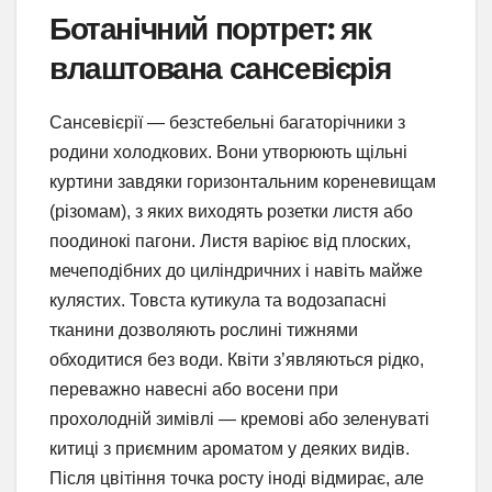
Ботанічний портрет: як
влаштована сансевієрія
Сансевієрії — безстебельні багаторічники з
родини холодкових. Вони утворюють щільні
куртини завдяки горизонтальним кореневищам
(різомам), з яких виходять розетки листя або
поодинокі пагони. Листя варіює від плоских,
мечеподібних до циліндричних і навіть майже
кулястих. Товста кутикула та водозапасні
тканини дозволяють рослині тижнями
обходитися без води. Квіти з’являються рідко,
переважно навесні або восени при
прохолодній зимівлі — кремові або зеленуваті
китиці з приємним ароматом у деяких видів.
Після цвітіння точка росту іноді відмирає, але