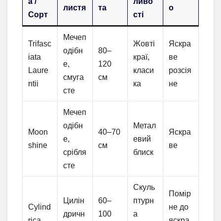
а /
ливо
листя
та
о
Сорт
сті
Мечеп
Trifasc
Жовті
Яскра
одібн
80–
iata
краї,
ве
е,
120
Laure
класи
розсія
смуга
см
ntii
ка
не
сте
Мечеп
одібн
Метал
Moon
40–70
Яскра
е,
евий
shine
см
ве
срібля
блиск
сте
Скуль
Помір
Цилін
60–
птурн
Cylind
не до
дричн
100
а
rica
яскра