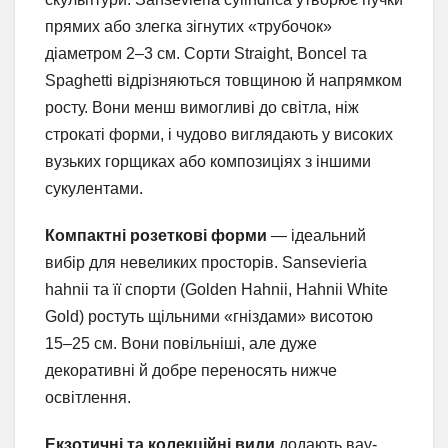
прямих або злегка зігнутих «трубочок»
діаметром 2–3 см. Сорти Straight, Boncel та
Spaghetti відрізняються товщиною й напрямком
росту. Вони менш вимогливі до світла, ніж
строкаті форми, і чудово виглядають у високих
вузьких горщиках або композиціях з іншими
сукулентами.
Компактні розеткові форми
— ідеальний
вибір для невеликих просторів. Sansevieria
hahnii та її спорти (Golden Hahnii, Hahnii White
Gold) ростуть щільними «гніздами» висотою
15–25 см. Вони повільніші, але дуже
декоративні й добре переносять нижче
освітлення.
Екзотичні та колекційні види
додають вау-