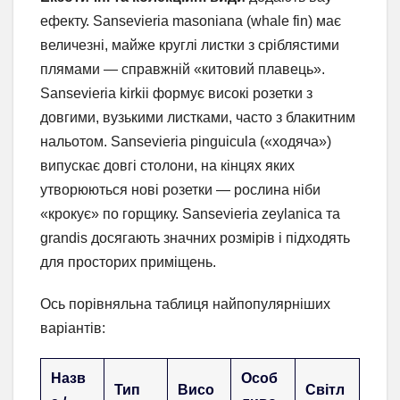
ефекту. Sansevieria masoniana (whale fin) має
величезні, майже круглі листки з сріблястими
плямами — справжній «китовий плавець».
Sansevieria kirkii формує високі розетки з
довгими, вузькими листками, часто з блакитним
нальотом. Sansevieria pinguicula («ходяча»)
випускає довгі столони, на кінцях яких
утворюються нові розетки — рослина ніби
«крокує» по горщику. Sansevieria zeylanica та
grandis досягають значних розмірів і підходять
для просторих приміщень.
Ось порівняльна таблиця найпопулярніших
варіантів:
Назв
Особ
Тип
Висо
Світл