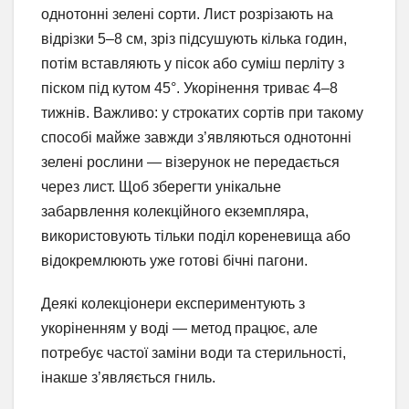
однотонні зелені сорти. Лист розрізають на
відрізки 5–8 см, зріз підсушують кілька годин,
потім вставляють у пісок або суміш перліту з
піском під кутом 45°. Укорінення триває 4–8
тижнів. Важливо: у строкатих сортів при такому
способі майже завжди з’являються однотонні
зелені рослини — візерунок не передається
через лист. Щоб зберегти унікальне
забарвлення колекційного екземпляра,
використовують тільки поділ кореневища або
відокремлюють уже готові бічні пагони.
Деякі колекціонери експериментують з
укоріненням у воді — метод працює, але
потребує частої заміни води та стерильності,
інакше з’являється гниль.