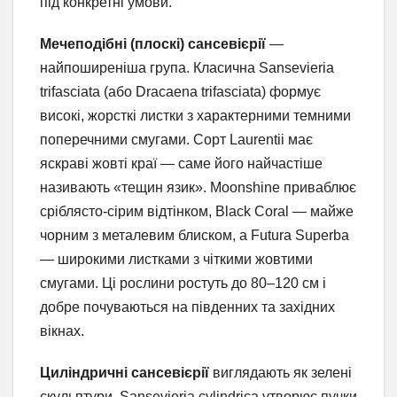
під конкретні умови.
Мечеподібні (плоскі) сансевієрії
—
найпоширеніша група. Класична Sansevieria
trifasciata (або Dracaena trifasciata) формує
високі, жорсткі листки з характерними темними
поперечними смугами. Сорт Laurentii має
яскраві жовті краї — саме його найчастіше
називають «тещин язик». Moonshine приваблює
сріблясто-сірим відтінком, Black Coral — майже
чорним з металевим блиском, а Futura Superba
— широкими листками з чіткими жовтими
смугами. Ці рослини ростуть до 80–120 см і
добре почуваються на південних та західних
вікнах.
Циліндричні сансевієрії
виглядають як зелені
скульптури. Sansevieria cylindrica утворює пучки