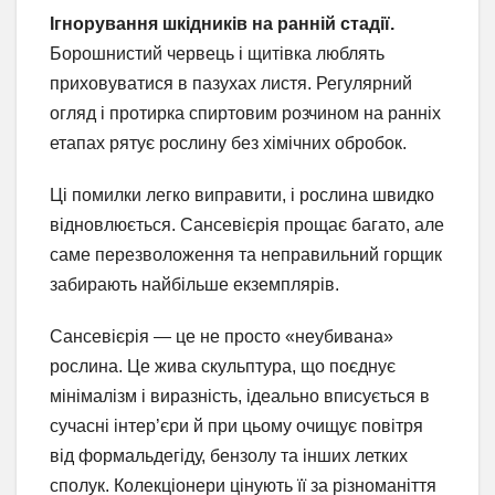
Ігнорування шкідників на ранній стадії.
Борошнистий червець і щитівка люблять
приховуватися в пазухах листя. Регулярний
огляд і протирка спиртовим розчином на ранніх
етапах рятує рослину без хімічних обробок.
Ці помилки легко виправити, і рослина швидко
відновлюється. Сансевієрія прощає багато, але
саме перезволоження та неправильний горщик
забирають найбільше екземплярів.
Сансевієрія — це не просто «неубивана»
рослина. Це жива скульптура, що поєднує
мінімалізм і виразність, ідеально вписується в
сучасні інтер’єри й при цьому очищує повітря
від формальдегіду, бензолу та інших летких
сполук. Колекціонери цінують її за різноманіття