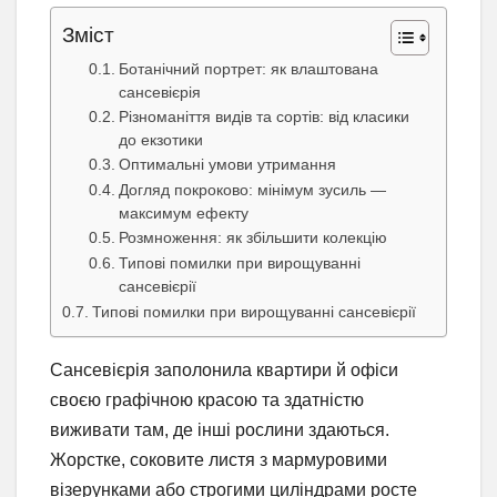
Зміст
Ботанічний портрет: як влаштована
сансевієрія
Різноманіття видів та сортів: від класики
до екзотики
Оптимальні умови утримання
Догляд покроково: мінімум зусиль —
максимум ефекту
Розмноження: як збільшити колекцію
Типові помилки при вирощуванні
сансевієрії
Типові помилки при вирощуванні сансевієрії
Сансевієрія заполонила квартири й офіси
своєю графічною красою та здатністю
виживати там, де інші рослини здаються.
Жорстке, соковите листя з мармуровими
візерунками або строгими циліндрами росте