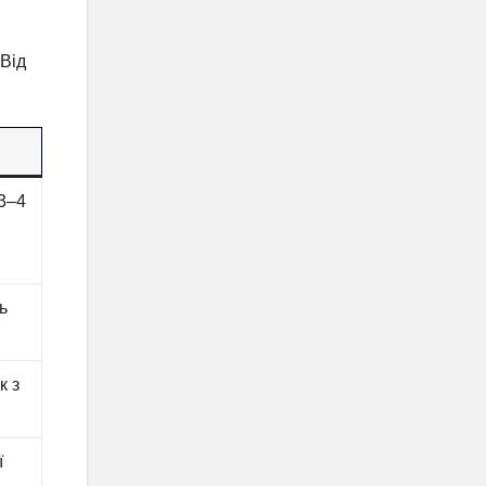
 Від
 3–4
ь
к з
ї