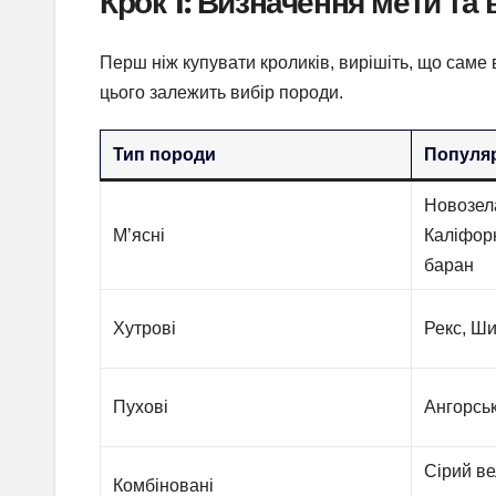
Крок 1: Визначення мети та
Перш ніж купувати кроликів, вирішіть, що саме в
цього залежить вибір породи.
Тип породи
Популяр
Новозела
М’ясні
Каліфор
баран
Хутрові
Рекс, Ш
Пухові
Ангорсь
Сірий ве
Комбіновані