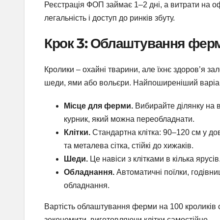
Реєстрація ФОП займає 1–2 дні, а витрати на 
легальність і доступ до ринків збуту.
Крок 3: Облаштування фер
Кролики – охайні тварини, але їхнє здоров’я за
шеди, ями або вольєри. Найпоширеніший варіант –
Місце для ферми.
Вибирайте ділянку на в
курник, який можна переобладнати.
Клітки.
Стандартна клітка: 90–120 см у до
та металева сітка, стійкі до хижаків.
Шеди.
Це навіси з клітками в кілька ярусі
Обладнання.
Автоматичні поїлки, годівниц
обладнання.
Вартість облаштування ферми на 100 кроликів 
зекономити, виготовляючи клітки самостійно.