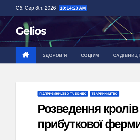
Перейти
Сб. Сер 8th, 2026
10:14:24 AM
до
вмісту
Gelios
ЗДОРОВ’Я
СОЦІУМ
САДІВНИЦ
ПІДПРИЄМНИЦТВО ТА БІЗНЕС
ТВАРИННИЦТВО
Розведення кролів 
прибуткової ферм