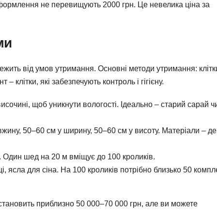
оформлення не перевищують 2000 грн. Це невелика ціна за
ми
лежить від умов утримання. Основні методи утримання: клітк
 клітки, які забезпечують контроль і гігієну.
исочині, щоб уникнути вологості. Ідеально – старий сарай ч
вжину, 50–60 см у ширину, 50–60 см у висоту. Матеріали – д
в. Один шед на 20 м вміщує до 100 кроликів.
і, ясла для сіна. На 100 кроликів потрібно близько 50 компл
становить приблизно 50 000–70 000 грн, але ви можете