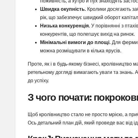
поживність, а хутро й пух знаходять засто
Швидка окупність.
Кролики досягають забі
рік, що забезпечує швидкий оборот капітал
Низька конкуренція.
У порівнянні з птах
конкурентів, що полегшує вихід на ринок.
Мінімальні вимоги до площі.
Для ферми н
можна розміщувати в кілька ярусів.
Проте, як і в будь-якому бізнесі, кролівництво м
ретельному догляді вимагають уваги та знань.
до успіху.
З чого почати: покроков
Щоб кролівництво стало не просто мрією, а при
Ось детальний план дій, який проведе вас від ід