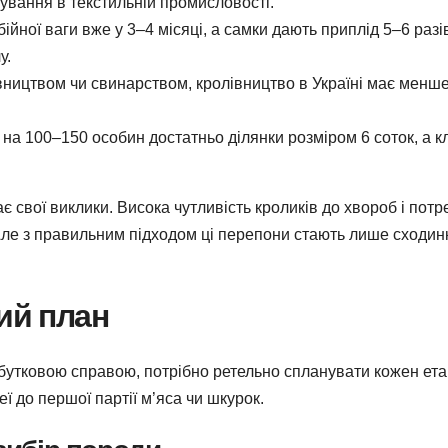
сування в текстильній промисловості.
йної ваги вже у 3–4 місяці, а самки дають приплід 5–6 разі
у.
івництвом чи свинарством, кролівництво в Україні має менш
а 100–150 особин достатньо ділянки розміром 6 соток, а кл
ає свої виклики. Висока чутливість кроликів до хвороб і потр
 Але з правильним підходом ці перепони стають лише сходи
ий план
бутковою справою, потрібно ретельно спланувати кожен ета
еї до першої партії м’яса чи шкурок.