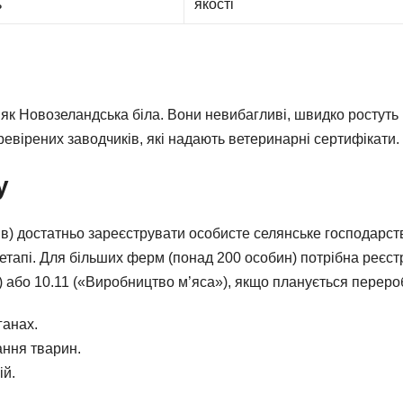
ь
якості
 як Новозеландська біла. Вони невибагливі, швидко ростуть 
ревірених заводчиків, які надають ветеринарні сертифікати.
у
ів) достатньо зареєструвати особисте селянське господарст
 етапі. Для більших ферм (понад 200 особин) потрібна реєст
 або 10.11 («Виробництво м’яса»), якщо планується переро
ганах.
ання тварин.
ій.