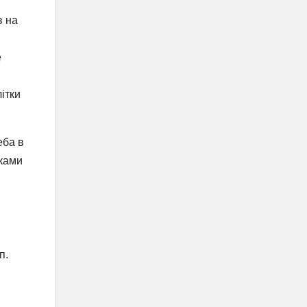
в на
е
ітки
еба в
нками
п.