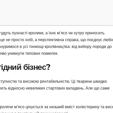
 гудуть пухнасті кролики, а їхнє м’ясо чи хутро приносить
– це не просто хобі, а перспективна справа, що поєднує люб
зануримося в усі тонкощі кролівництва: від вибору породи до
жемо уникнути типових помилок.
ідний бізнес?
тупністю та високою рентабельністю. Ці тварини швидко
бують відносно невеликих стартових вкладень. Але що саме
роляче м’ясо цінується за низький вміст холестерину та вис