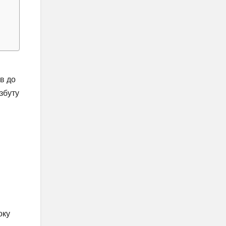
ов до
 збуту
оку