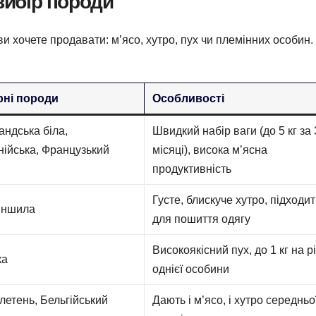
 вибір породи
и хочете продавати: м’ясо, хутро, пух чи племінних особин.
ні породи
Особливості
ндська біла,
Швидкий набір ваги (до 5 кг за
нійська, Французький
місяці), висока м’ясна
продуктивність
Густе, блискуче хутро, підходит
иншила
для пошиття одягу
Високоякісний пух, до 1 кг на рі
ка
однієї особини
летень, Бельгійський
Дають і м’ясо, і хутро середньо