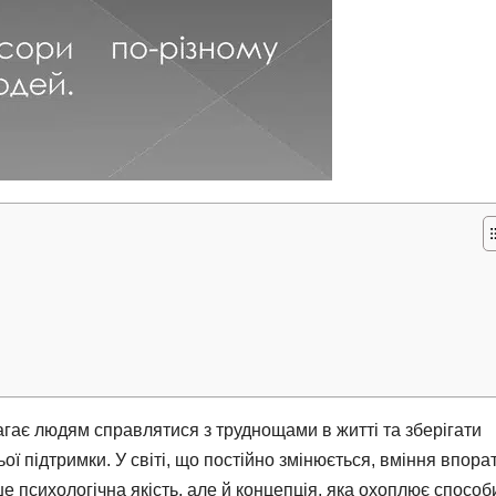
гає людям справлятися з труднощами в житті та зберігати
ої підтримки. У світі, що постійно змінюється, вміння впора
е психологічна якість, але й концепція, яка охоплює способ