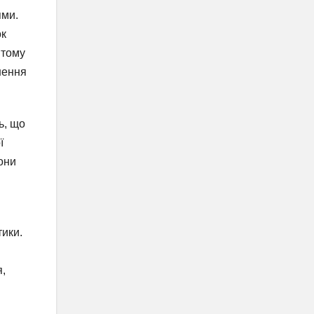
ями.
ок
 тому
шення
ь, що
ї
они
тики.
я,