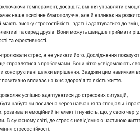
, включаючи темперамент, досвід та вміння управляти емоці
чає наше психічне благополуччя, але й впливає на розвит
 мають високу стресостійкість, здатні адаптуватися до змін,
лективі та серед друзів. Вони можуть швидше приймати рі
сті та ефективності.
нтролювати стрес, а не уникати його. Дослідження показуют
ще справлятися з проблемами. Вони чітко усвідомлюють сво
укати конструктивні шляхи вирішення. Завдяки цим навичкам в
позитивно впливає на їхнє здоров’я та якість життя.
 дозволяє успішно адаптуватися до стресових ситуацій,
е бути набута чи посилена через навчання та спеціальні прак
розвивати емоційний інтелект і гнучкість, що, у свою чергу,
и. В сучасному світі, де стрес є невід’ємною частиною житт
міння стресостійкості.