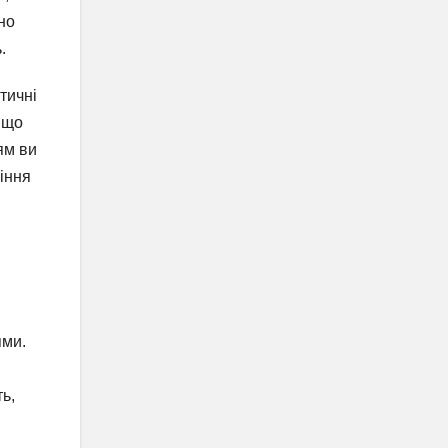
но
.
тичні
 що
ям ви
іння
ями.
ть,