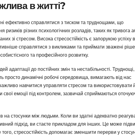
жлива в житті?
атні ефективно справлятися з тиском та труднощами, що
 ризиків різних психологічних розладів, таких як тривога а
них зі стресом. Висока стресостійкість є запорукою успіху 
ктивніше справлятися з викликами та приймати зважені ріше
собистісного та професійного розвитку.
ей адаптації до постійних змін та нестабільності. Труднощі,
іть просто динамічні робочі середовища, вимагають від нас
у важливо навчитися управляти стресом та використовувати 
ти свої емоції під контролем, зазвичай сприймаються оточу
 на стосунки між людьми. Коли ви здатні адекватно реагув
ктивний підхід, ви стаєте прикладом для інших. Це може під
е того, стресостійкість допомагає зменшити перерви у стосу