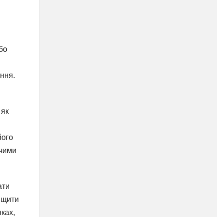
бо
в
ння.
 як
його
ючими
ати
вищити
нках,