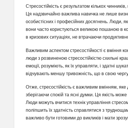
Стресостійкість є результатом кількох чинників
Ця надзвичайно важлива навичка не лише визна
особистісних і професійних досягнень. Люди, які
вони часто користуються великою пошаною в ко
в кризових ситуаціях, не втрачаючи продуктивно
Важливим аспектом стресостійкості є вміння ко
люди з розвиненою стресостійкістю схильні кра
емоції, розуміють, як їх управляти, і здатні ш
відчувають меншу тривожність, що в свою чергу 
Отже, стресостійкість є важливим вмінням, яке
зберігаючи спокій та ясні думки. Ця якість мож
Люди можуть вчитися технік управління стресом, 
поліпшить їх здатність справлятися з труднощам
важливо бути готовими до викликів і мати зрозу