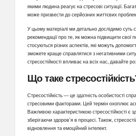
якими людина реагує на стресові ситуації. Бага
може призвести до серйозних життєвих проблем
У цьому матеріалі ми детально дослідимо суть ст
рекомендації про те, як можна підвищити свої п
стосуються різних аспектів, які можуть допомо
зможете краще справлятися з негативними ситуа
стресостійкості впливає на всіх нас, давайте 
Що таке стресостійкість
Стресостійкість — це здатність особистості сп
стресовими факторами. Цей термін охоплює аспек
Важливою характеристикою стресостійкості є зд
зберігаючи здоров’я в процесі. Також, стресості
відновлення та емоційний інтелект.