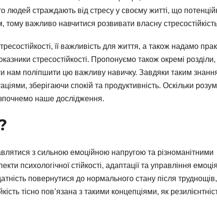
то людей страждають від стресу у своєму житті, що потенцій
, тому важливо навчитися розвивати власну стресостійкість
ресостійкості, її важливість для життя, а також надамо прак
оказники стресостійкості. Пропонуємо також окремі розділи,
гти нам поліпшити цю важливу навичку. Завдяки таким знанн
ціями, зберігаючи спокій та продуктивність. Оскільки розум
розпочнемо наше дослідження.
?
равлятися з сильною емоційною напругою та різноманітними
ти психологічної стійкості, адаптації та управління емоці
атність повернутися до нормального стану після труднощів,
йкість тісно пов’язана з такими концепціями, як резилієнтніс