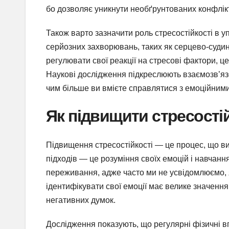
бо дозволяє уникнути необґрунтованих конфлікті
Також варто зазначити роль стресостійкості в 
серйозних захворювань, таких як серцево-судинні
регулювати свої реакції на стресові фактори, 
Наукові дослідження підкреслюють взаємозв’язо
чим більше ви вмієте справлятися з емоційним
Як підвищити стресості
Підвищення стресостійкості — це процес, що ви
підходів — це розуміння своїх емоцій і навчан
переживання, адже часто ми не усвідомлюємо, як
ідентифікувати свої емоції має велике значенн
негативних думок.
Дослідження показують, що регулярні фізичні в