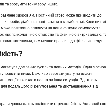
в та зрозуміти точку зору інших.
управлінні здоров’ям. Постійний стрес може призводити до
 хвороби, діабет та навіть зміни в метаболізмі. Коли ви вм
це може позитивно вплинути на ваше фізичне самопочуття.
к між психологічною стійкістю та фізичною витривалістю, т
и навантаженнями, тим менше вразливі до фізичних недуг.
йкість?
магає усвідомлених зусиль та певних методів. Один з осно
ня управляти ними. Важливо звертати увагу на власні
і емоції викликає в нас та чи інша ситуація. Здатність
я для подальшого їх регулювання та дистанціювання від
прави допомагають поліпшити стресостійкість. Активний спо