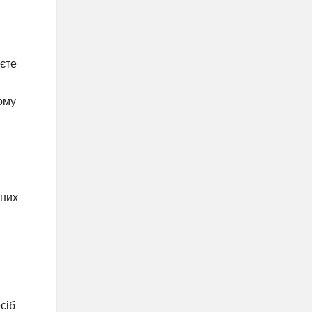
ієте
ому
вних
сіб