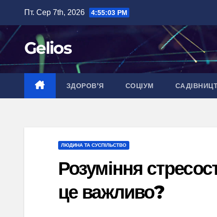
Перейти
Пт. Сер 7th, 2026
4:55:04 PM
до
вмісту
Gelios
ЗДОРОВ’Я
СОЦІУМ
САДІВНИЦ
ЛЮДИНА ТА СУСПІЛЬСТВО
Розуміння стресості
це важливо?