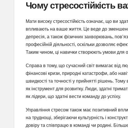
Чому стресостійкість ва
Мати високу стресостійкість означає, що ви зд
впливають на ваше життя. Це веде до зменшення
депресія, а також фізичних захворювань, пов’яза
професійній діяльності, оскільки дозволяє ефе
Таким чином, ці навички створюють умови для о
Справа в тому, що сучасний світ вимагає від люд
фінансові кризи, природні катастрофи, або нав
швидкості та точності у прийнятті рішень. Том
як інструмент для розвитку. Люди, здатні трима
як лідери, що здатні вести команду до успіху.
Управління стресом також має позитивний вплив
на труднощі, зберігаючи культурність і констру
довіру та співпрацю в команді чи родині. Більш