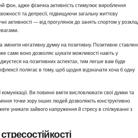
ний фон, адже фізична активність стимулює вироблення
вожності та депресії, підвищуючи загальну життєву
ні активності — від прогулянок до занять спортом у розкла
евагами.
а змінити негативну думку на позитивну. Позитивне ставле
дже саме воно дозволяє шукати можливості навіть у
еджуєтеся на позитивних аспектах, тим легше вам буде
флексії полягає в тому, щоб щодня відзначати хоча б одну
комунікації. Ви повинні вміти висловлювати свої думки та
зуміння точки зору інших людей дозволяють конструктивно
жете уникати зайвого напруження й стресу в спілкуванні з
стресостійкості