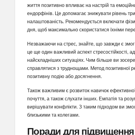
життя позитивно впливає на настрій та емоцій
ендорфінів. Це допомагає знижувати рівень три
налаштованість. Рекомендується включати фізич
дня, щоб максимально скористатися їхніми пер
Незважаючи на стрес, знайте, що завжди є змог
це ще один важливий аспект стресостійкості, а
найскладніших ситуаціях. Чим більше ви зосер
справлятися з труднощами. Метод позитивної ре
позитивну подію або досягнення.
Також важливим є розвиток навичок ефективної 
почуття, а також слухати інших. Емпатія та ро
вирішувати конфлікти. З таким підходом ви змо
близькими та колегами.
Поради для підвищення 