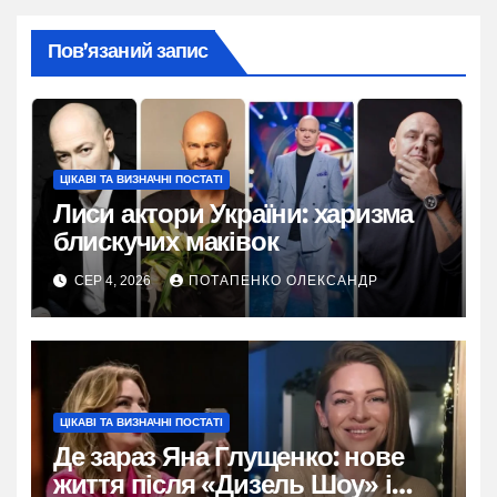
Пов’язаний запис
ЦІКАВІ ТА ВИЗНАЧНІ ПОСТАТІ
Лиси актори України: харизма
блискучих маківок
СЕР 4, 2026
ПОТАПЕНКО ОЛЕКСАНДР
ЦІКАВІ ТА ВИЗНАЧНІ ПОСТАТІ
Де зараз Яна Глущенко: нове
життя після «Дизель Шоу» і