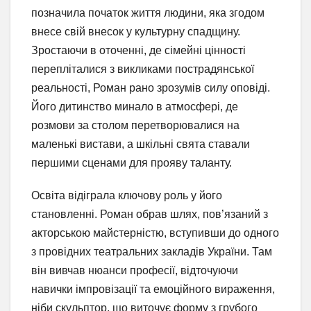
позначила початок життя людини, яка згодом
внесе свій внесок у культурну спадщину.
Зростаючи в оточенні, де сімейні цінності
перепліталися з викликами пострадянської
реальності, Роман рано зрозумів силу оповіді.
Його дитинство минало в атмосфері, де
розмови за столом перетворювалися на
маленькі вистави, а шкільні свята ставали
першими сценами для прояву таланту.
Освіта відіграла ключову роль у його
становленні. Роман обрав шлях, пов’язаний з
акторською майстерністю, вступивши до одного
з провідних театральних закладів України. Там
він вивчав нюанси професії, відточуючи
навички імпровізації та емоційного вираження,
ніби скульптор, що виточує форму з грубого