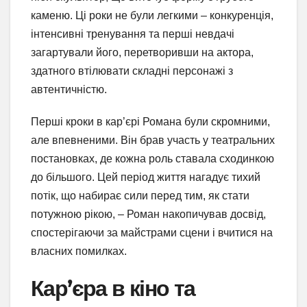
каменю. Ці роки не були легкими – конкуренція,
інтенсивні тренування та перші невдачі
загартували його, перетворивши на актора,
здатного втілювати складні персонажі з
автентичністю.
Перші кроки в кар’єрі Романа були скромними,
але впевненими. Він брав участь у театральних
постановках, де кожна роль ставала сходинкою
до більшого. Цей період життя нагадує тихий
потік, що набирає сили перед тим, як стати
потужною рікою, – Роман накопичував досвід,
спостерігаючи за майстрами сцени і вчитися на
власних помилках.
Кар’єра в кіно та