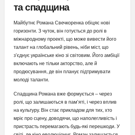
та спадщина
Майбутнє Романа Свечкоренка обіцяє нові
горизонти. З чуток, він готується до ролі в
міжнародному проекті, що може вивести його
талант на глобальний рівень, ніби міст, що
з’єднує українське кіно зі світовим. Його амбіції
включають не тільки акторство, але й
продюсування, де він планує підтримувати
молоді таланти.
Спадщина Романа вже формується – через
ролі, що залишаються в пам’яті, і через вплив
на культуру. Він стає прикладом для тих, хто
мріє про сцену, доводячи, що наполегливість і
пристрасть перемагають будь-які перешкоди. У
світі, де кіно еволюціонує, Роман залишається