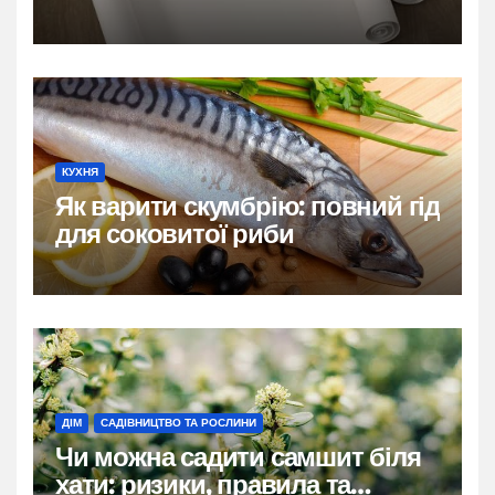
застосування
КУХНЯ
Як варити скумбрію: повний гід
для соковитої риби
ДІМ
САДІВНИЦТВО ТА РОСЛИНИ
Чи можна садити самшит біля
хати: ризики, правила та