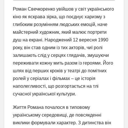
Роман Свечкоренко увійшов у світ українського
кіно як яскрава зірка, що поєднує харизму з
глибоким розумінням людських емоцій, наче
майстерний художник, який малює портрети
душ на екрані. Народжений 12 вересня 1990
року, він став одним із тих акторів, чиї ролі
залишають слід у серцях глядачів, змушуючи
переживати кожну мить разом із героями. Його
шлях від перших кроків у театрі до помітних
ролей у серіалах і фільмах – це історія
наполегливості, що розгортається на тлі
сучасної української культури.
Життя Романа почалося в типовому
українському середовищі, де повсякденні
виклики формували характер. З дитинства він