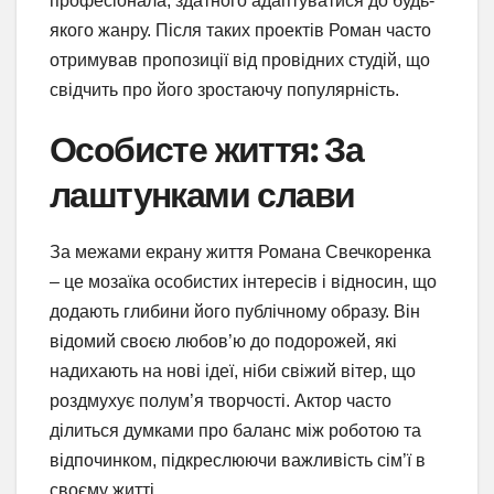
професіонала, здатного адаптуватися до будь-
якого жанру. Після таких проектів Роман часто
отримував пропозиції від провідних студій, що
свідчить про його зростаючу популярність.
Особисте життя: За
лаштунками слави
За межами екрану життя Романа Свечкоренка
– це мозаїка особистих інтересів і відносин, що
додають глибини його публічному образу. Він
відомий своєю любов’ю до подорожей, які
надихають на нові ідеї, ніби свіжий вітер, що
роздмухує полум’я творчості. Актор часто
ділиться думками про баланс між роботою та
відпочинком, підкреслюючи важливість сім’ї в
своєму житті.