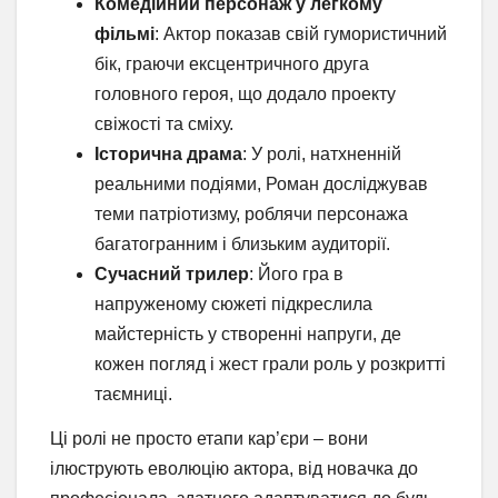
Комедійний персонаж у легкому
фільмі
: Актор показав свій гумористичний
бік, граючи ексцентричного друга
головного героя, що додало проекту
свіжості та сміху.
Історична драма
: У ролі, натхненній
реальними подіями, Роман досліджував
теми патріотизму, роблячи персонажа
багатогранним і близьким аудиторії.
Сучасний трилер
: Його гра в
напруженому сюжеті підкреслила
майстерність у створенні напруги, де
кожен погляд і жест грали роль у розкритті
таємниці.
Ці ролі не просто етапи кар’єри – вони
ілюструють еволюцію актора, від новачка до