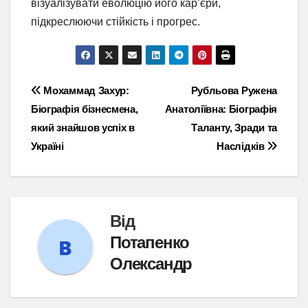
візуалізувати еволюцію його кар’єри,
підкреслюючи стійкість і прогрес.
Навігація
Мохаммад Захур:
Рубльова Ружена
Біографія бізнесмена,
Анатоліївна: Біографія
записів
який знайшов успіх в
Таланту, Зради та
Україні
Наслідків
Від
Потапенко
Олександр