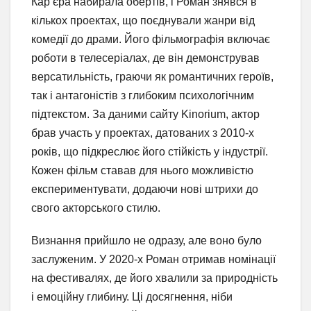
Кар’єра набирала обертів, і Роман знявся в
кількох проектах, що поєднували жанри від
комедії до драми. Його фільмографія включає
роботи в телесеріалах, де він демонстрував
версатильність, граючи як романтичних героїв,
так і антагоністів з глибоким психологічним
підтекстом. За даними сайту Kinorium, актор
брав участь у проектах, датованих з 2010-х
років, що підкреслює його стійкість у індустрії.
Кожен фільм ставав для нього можливістю
експериментувати, додаючи нові штрихи до
свого акторського стилю.
Визнання прийшло не одразу, але воно було
заслуженим. У 2020-х Роман отримав номінації
на фестивалях, де його хвалили за природність
і емоційну глибину. Ці досягнення, ніби