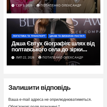
розлучення
СЕР 3, 2026
ПОТАПЕНКО ОЛЕКСАНДР
ЛОГІСТИКА ТА ТРАНСПОРТ
ЦІКАВІ ТА ВИЗНАЧНІ ПОСТАТІ
Даша Євтух біографія: шлях від
полтавського села до зірки
TikTok
ЛИП 22, 2026
ПОТАПЕНКО ОЛЕКСАНДР
Залишити відповідь
Ваша e-mail адреса не оприлюднюватиметься.
Обов’язкові поля позначені
*