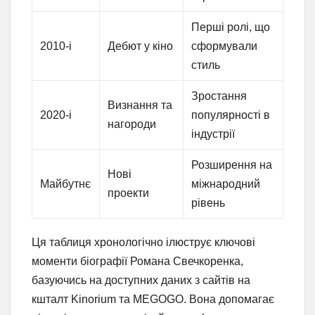
Перші ролі, що
2010-і
Дебют у кіно
сформували
стиль
Зростання
Визнання та
2020-і
популярності в
нагороди
індустрії
Розширення на
Нові
Майбутнє
міжнародний
проекти
рівень
Ця таблиця хронологічно ілюструє ключові
моменти біографії Романа Свечкоренка,
базуючись на доступних даних з сайтів на
кшталт Kinorium та MEGOGO. Вона допомагає