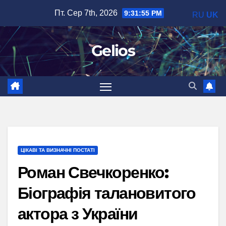
Перейти
Пт. Сер 7th, 2026
9:31:56 PM
RU
UK
до
вмісту
Gelios
ЦІКАВІ ТА ВИЗНАЧНІ ПОСТАТІ
Роман Свечкоренко:
Біографія талановитого
актора з України