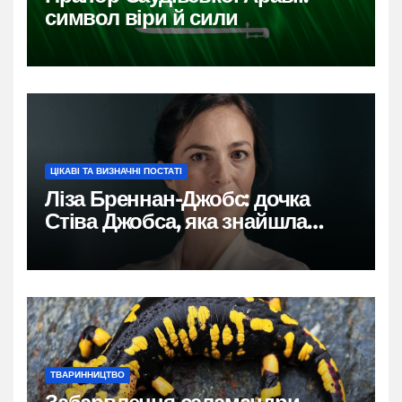
символ віри й сили
ЦІКАВІ ТА ВИЗНАЧНІ ПОСТАТІ
Ліза Бреннан-Джобс: дочка
Стіва Джобса, яка знайшла
власний голос
ТВАРИННИЦТВО