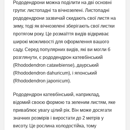
Рододендрони можна поділити на дві основні
групи: листопадні та вічнозелені. Листопадні
рододендрони зазвичай скидають свої листя на
зиму, тоді як вічнозелені зберігають свої листки
протягом року. Це розмаїття видів відкриває
широкі можливості для оформлення вашого
саду. Серед популярних видів, які ви могли б
розглянути, є рододендрон катевбінський
(Rhododendron catawbiense), даурський
(Rhododendron dahuricum), і японський
(Rhododendron japonicum).
Рододендрон катевбінський, наприклад,
відомий своєю формою та зеленим листям, яке
приваблює увагу цілий рік. Він може досягати
значних розмірів і виростати до 2 метрів у
висоту. Це рослина холодостійка, тому