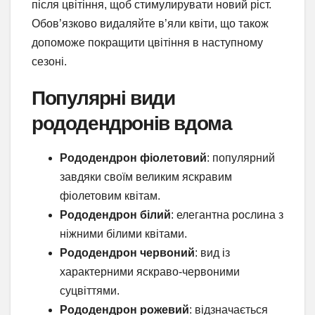
після цвітіння, щоб стимулирувати новий ріст.
Обов’язково видаляйте в’яли квіти, що також
допоможе покращити цвітіння в наступному
сезоні.
Популярні види
рододендронів вдома
Рододендрон фіолетовий
: популярний
завдяки своїм великим яскравим
фіолетовим квітам.
Рододендрон білий
: елегантна рослина з
ніжними білими квітами.
Рододендрон червоний
: вид із
характерними яскраво-червоними
суцвіттями.
Рододендрон рожевий
: відзначається