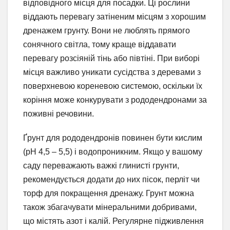
відповідного місця для посадки. Ці рослини
віддають перевагу затіненим місцям з хорошим
дренажем грунту. Вони не люблять прямого
сонячного світла, тому краще віддавати
перевагу розсіяній тінь або півтіні. При виборі
місця важливо уникати сусідства з деревами з
поверхневою кореневою системою, оскільки їх
коріння може конкурувати з рододендронами за
поживні речовини.
Ґрунт для рододендронів повинен бути кислим
(рН 4,5 – 5,5) і водопроникним. Якщо у вашому
саду переважають важкі глинисті грунти,
рекомендується додати до них пісок, перліт чи
торф для покращення дренажу. Грунт можна
також збагачувати мінеральними добривами,
що містять азот і калій. Регулярне підживлення