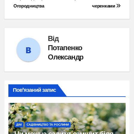
записів
Огородництва
черенками
Від
Потапенко
Олександр
Пов’язаний запис
ДІМ
САДІВНИЦТВО ТА РОСЛИНИ
Чи можна садити самшит біля