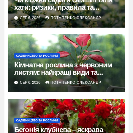
хати: ризики, правила та
практичні рішення
СЕР 6, 2026
ПОТАПЕНКО ОЛЕКСАНДР
САДІВНИЦТВО ТА РОСЛИНИ
Кімнатна рослина з червоним
листям: найкращі види та
секрети догляду
СЕР 6, 2026
ПОТАПЕНКО ОЛЕКСАНДР
САДІВНИЦТВО ТА РОСЛИНИ
Бегонія клубнева – яскрава