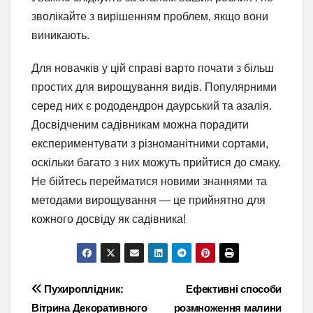
зволікайте з вирішенням проблем, якщо вони
виникають.
Для новачків у цій справі варто почати з більш
простих для вирощування видів. Популярними
серед них є рододендрон даурський та азалія.
Досвідченим садівникам можна порадити
експериментувати з різноманітними сортами,
оскільки багато з них можуть прийтися до смаку.
Не бійтесь перейматися новими знаннями та
методами вирощування — це прийнятно для
кожного досвіду як садівника!
Навігація
Пухироплідник:
Ефективні способи
Вітрина Декоративного
розмноження малини