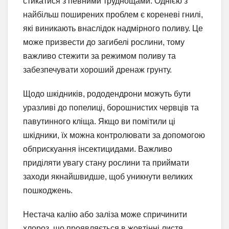
стикатися з певними труднощами. Однією з
найбільш поширених проблем є кореневі гнилі,
які виникають внаслідок надмірного поливу. Це
може призвести до загибелі рослини, тому
важливо стежити за режимом поливу та
забезпечувати хороший дренаж грунту.
Щодо шкідників, рододендрони можуть бути
уразливі до попелиці, борошнистих червців та
павутинного кліща. Якщо ви помітили ці
шкідники, їх можна контролювати за допомогою
обприскуання інсектицидами. Важливо
приділяти увагу стану рослини та приймати
заходи якнайшвидше, щоб уникнути великих
пошкоджень.
Нестача калію або заліза може спричинити
хлороз, що проявляється в жовтінні листя.