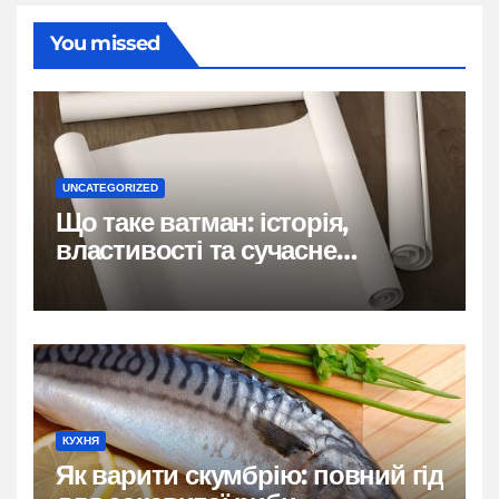
You missed
UNCATEGORIZED
Що таке ватман: історія,
властивості та сучасне
застосування
КУХНЯ
Як варити скумбрію: повний гід