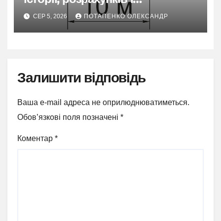
практичного застосування
СЕР 5, 2026
ПОТАПЕНКО ОЛЕКСАНДР
Залишити відповідь
Ваша e-mail адреса не оприлюднюватиметься.
Обов’язкові поля позначені
*
Коментар
*