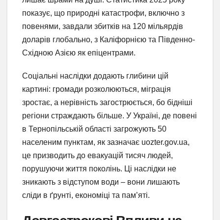
показує, що природні катастрофи, включно з
повенями, завдали збитків на 120 мільярдів
доларів глобально, з Каліфорнією та Південно-
Східною Азією як епіцентрами.
Соціальні наслідки додають глибини цій
картині: громади розколюються, міграція
зростає, а нерівність загострюється, бо бідніші
регіони страждають більше. У Україні, де повені
в Тернопільській області загрожують 50
населеним пунктам, як зазначає uozter.gov.ua,
це призводить до евакуацій тисяч людей,
порушуючи життя поколінь. Ці наслідки не
зникають з відступом води – вони лишають
сліди в ґрунті, економіці та пам’яті.