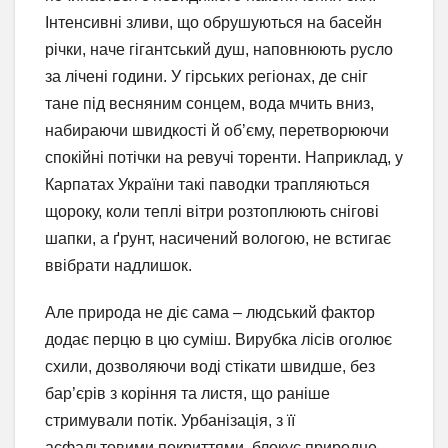
Інтенсивні зливи, що обрушуються на басейн
річки, наче гігантський душ, наповнюють русло
за лічені години. У гірських регіонах, де сніг
тане під весняним сонцем, вода мчить вниз,
набираючи швидкості й об’єму, перетворюючи
спокійні потічки на ревучі торенти. Наприклад, у
Карпатах України такі паводки трапляються
щороку, коли теплі вітри розтоплюють снігові
шапки, а ґрунт, насичений вологою, не встигає
ввібрати надлишок.
Але природа не діє сама – людський фактор
додає перцю в цю суміш. Вирубка лісів оголює
схили, дозволяючи воді стікати швидше, без
бар’єрів з коріння та листя, що раніше
стримували потік. Урбанізація, з її
асфальтовими покриттями, блокує природне