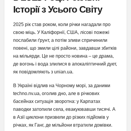
Історії з Усього Світу
2025 рік став роком, коли річки нагадали про
свою міць. У Каліфорнії, США, лісові пожежі
послабили ґрунт, а потім зливи спричинили
повені, що змили цілі райони, завдавши збитків
на мільярди. Це не просто новина – це драма,
де вогонь і вода злилися в апокаліптичний дует,
як повідомляють з unian.ua.
В Україні відлив на Чорному морі, за даними
techno.nv.ua, оголив дно, але в річкових
басейнах ситуація зворотна: у Карпатах
паводки затопили села, евакуювавши тисячі. А
в Азії циклони призвели до різких підйомів у
річках, як Ганг, де мільйони втратили домівки.