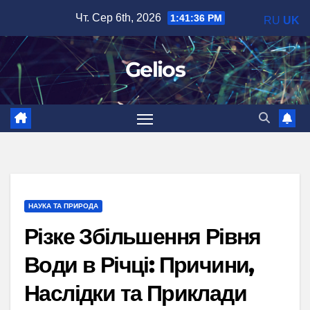
Перейти
Чт. Сер 6th, 2026
1:41:37 PM
RU
UK
до
вмісту
Gelios
НАУКА ТА ПРИРОДА
Різке Збільшення Рівня
Води в Річці: Причини,
Наслідки та Приклади