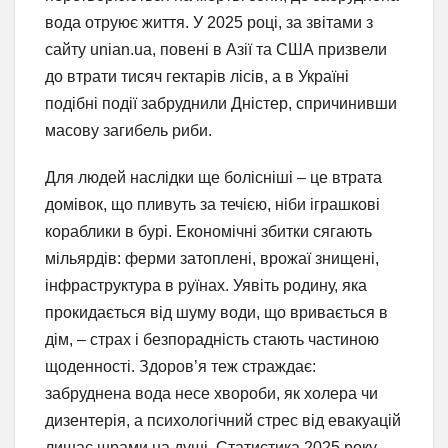
вода отруює життя. У 2025 році, за звітами з
сайту unian.ua, повені в Азії та США призвели
до втрати тисяч гектарів лісів, а в Україні
подібні події забруднили Дністер, спричинивши
масову загибель риби.
Для людей наслідки ще болісніші – це втрата
домівок, що пливуть за течією, ніби іграшкові
кораблики в бурі. Економічні збитки сягають
мільярдів: ферми затоплені, врожаї знищені,
інфраструктура в руїнах. Уявіть родину, яка
прокидається від шуму води, що вривається в
дім, – страх і безпорадність стають частиною
щоденності. Здоров’я теж страждає:
забруднена вода несе хвороби, як холера чи
дизентерія, а психологічний стрес від евакуацій
лишає шрами на душі. Статистика 2025 року