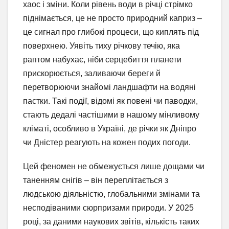
хаос і зміни. Коли рівень води в річці стрімко
піднімається, це не просто природний каприз –
це сигнал про глибокі процеси, що киплять під
поверхнею. Уявіть тиху річкову течію, яка
раптом набухає, ніби серцебиття планети
прискорюється, заливаючи береги й
перетворюючи знайомі ландшафти на водяні
пастки. Такі події, відомі як повені чи паводки,
стають дедалі частішими в нашому мінливому
кліматі, особливо в Україні, де річки як Дніпро
чи Дністер реагують на кожен подих погоди.
Цей феномен не обмежується лише дощами чи
таненням снігів – він переплітається з
людською діяльністю, глобальними змінами та
несподіваними сюрпризами природи. У 2025
році, за даними наукових звітів, кількість таких