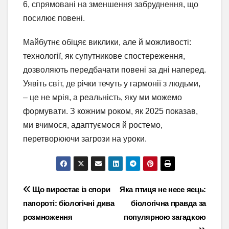
6, спрямовані на зменшення забруднення, що
посилює повені.
Майбутнє обіцяє виклики, але й можливості:
технології, як супутникове спостереження,
дозволяють передбачати повені за дні наперед.
Уявіть світ, де річки течуть у гармонії з людьми,
– це не мрія, а реальність, яку ми можемо
формувати. З кожним роком, як 2025 показав,
ми вчимося, адаптуємося й ростемо,
перетворюючи загрози на уроки.
Навігація
Що виростає із спори
Яка птиця не несе яєць:
папороті: біологічні дива
біологічна правда за
записів
розмноження
популярною загадкою