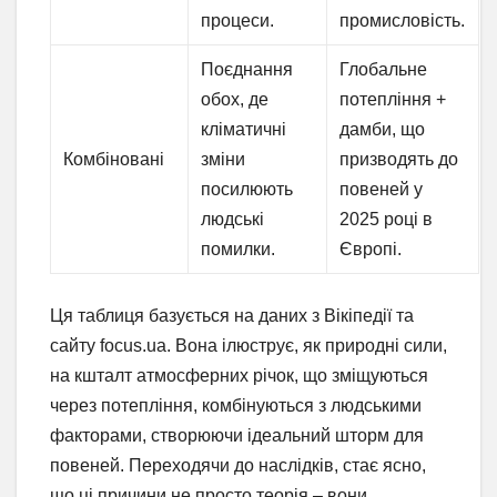
процеси.
промисловість.
Поєднання
Глобальне
обох, де
потепління +
кліматичні
дамби, що
Комбіновані
зміни
призводять до
посилюють
повеней у
людські
2025 році в
помилки.
Європі.
Ця таблиця базується на даних з Вікіпедії та
сайту focus.ua. Вона ілюструє, як природні сили,
на кшталт атмосферних річок, що зміщуються
через потепління, комбінуються з людськими
факторами, створюючи ідеальний шторм для
повеней. Переходячи до наслідків, стає ясно,
що ці причини не просто теорія – вони