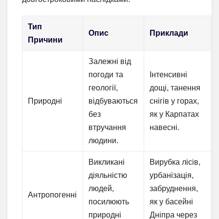
Тип
Опис
Приклади
Причини
Залежні від
погоди та
Інтенсивні
геології,
дощі, танення
Природні
відбуваються
снігів у горах,
без
як у Карпатах
втручання
навесні.
людини.
Викликані
Вирубка лісів,
діяльністю
урбанізація,
людей,
забруднення,
Антропогенні
посилюють
як у басейні
природні
Дніпра через