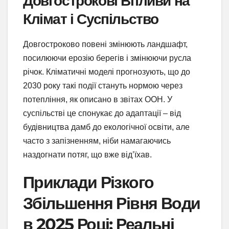
Довгострокові Впливи на
Клімат і Суспільство
Довгостроково повені змінюють ландшафт,
посилюючи ерозію берегів і змінюючи русла
річок. Кліматичні моделі прогнозують, що до
2030 року такі події стануть нормою через
потепління, як описано в звітах ООН. У
суспільстві це спонукає до адаптації – від
будівництва дамб до екологічної освіти, але
часто з запізненням, ніби намагаючись
наздогнати потяг, що вже від’їхав.
Приклади Різкого
Збільшення Рівня Води
в 2025 Році: Реальні