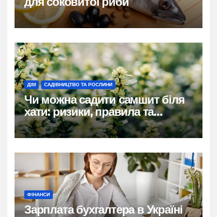
для соковитої риби
ДІМ
САДІВНИЦТВО ТА РОСЛИНИ
Чи можна садити самшит біля
хати: ризики, правила та
практичні рішення
ФІНАНСИ
Зарплата бухгалтера в Україні