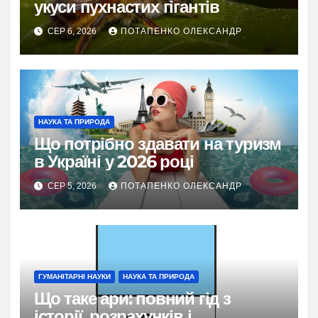
укуси пухнастих гігантів
СЕР 6, 2026
ПОТАПЕНКО ОЛЕКСАНДР
НАУКА ТА ПРИРОДА
Що потрібно здавати на туризм
в Україні у 2026 році
СЕР 5, 2026
ПОТАПЕНКО ОЛЕКСАНДР
ГУМАНІТАРНІ НАУКИ
НАУКА ТА ПРИРОДА
Що таке ари: повний гід з
історії, розрахунків і