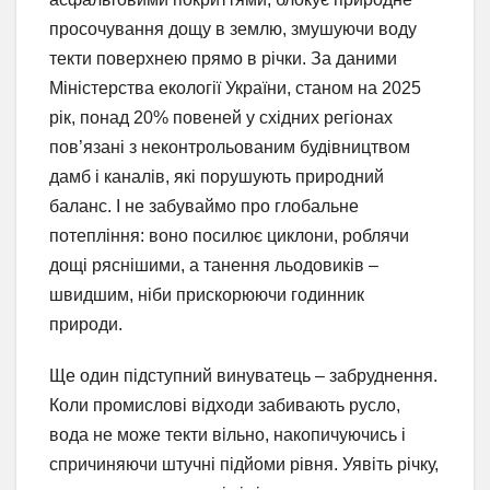
просочування дощу в землю, змушуючи воду
текти поверхнею прямо в річки. За даними
Міністерства екології України, станом на 2025
рік, понад 20% повеней у східних регіонах
пов’язані з неконтрольованим будівництвом
дамб і каналів, які порушують природний
баланс. І не забуваймо про глобальне
потепління: воно посилює циклони, роблячи
дощі ряснішими, а танення льодовиків –
швидшим, ніби прискорюючи годинник
природи.
Ще один підступний винуватець – забруднення.
Коли промислові відходи забивають русло,
вода не може текти вільно, накопичуючись і
спричиняючи штучні підйоми рівня. Уявіть річку,