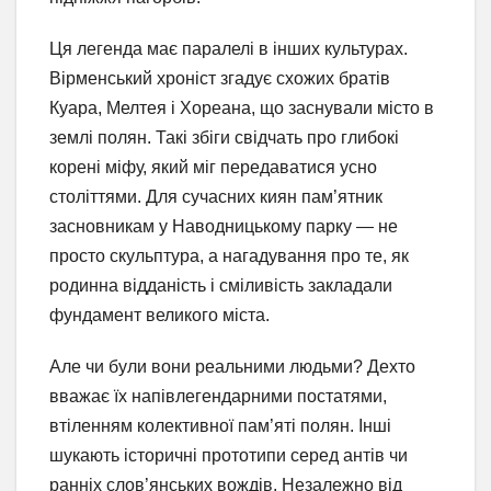
Ця легенда має паралелі в інших культурах.
Вірменський хроніст згадує схожих братів
Куара, Мелтея і Хореана, що заснували місто в
землі полян. Такі збіги свідчать про глибокі
корені міфу, який міг передаватися усно
століттями. Для сучасних киян пам’ятник
засновникам у Наводницькому парку — не
просто скульптура, а нагадування про те, як
родинна відданість і сміливість закладали
фундамент великого міста.
Але чи були вони реальними людьми? Дехто
вважає їх напівлегендарними постатями,
втіленням колективної пам’яті полян. Інші
шукають історичні прототипи серед антів чи
ранніх слов’янських вождів. Незалежно від