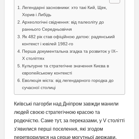
Легендарні засновники: хто такі Кий, Щек,
Хорив і Либідь
Археологічні свідчення: від палеоліту до
раннього Середньовіччя
Як 482 рік став офіційною датою: радянський
контекст і ювілей 1982-го
Перша документальна згадка та розвиток у IX–
X століттях
Культурне та стратегічне значення Києва в
європейському контексті
Еволюція міста: від легендарного городка до
сучасної столиці
Київські пагорби над Дніпром завжди манили
людей своєю стратегічною красою та
родючістю. Саме тут, за переказами, у V столітті
з’явилися перші поселення, які згодом
перетворилися на серце могутньої держави.