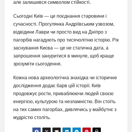
але залишився символом стійкості.
Сьогодні Київ — це поєднання старовини і
сучасності. Прогулянка Андріївським узвозом,
відвідини Лаври чи просто вид на Дніпро з
пагорбів нагадують про тисячолітню історію. Рік
заснування Києва — це не статична дата, а
запрошення зануритися в минуле, щоб краще
зрозуміти сьогодення.
Кожна нова археологічна знахідка чи історичне
дослідження додає барв цій історії. Київ
продовжує рости, приваблюючи людей своєю
енергією, культурою та незламністю. Він стоїть
на тих самих пагорбах, дивлячись у майбутнє з
мудрістю століть.