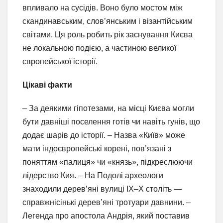
впливало на сусідів. Воно було мостом між
скандинавським, слов’янським і візантійським
світами. Ця роль робить рік заснування Києва
не локальною подією, а частиною великої
європейської історії.
Цікаві факти
– За деякими гіпотезами, на місці Києва могли
бути давніші поселення готів чи навіть гунів, що
додає шарів до історії. – Назва «Київ» може
мати індоєвропейські корені, пов’язані з
поняттям «палиця» чи «князь», підкреслюючи
лідерство Кия. – На Подолі археологи
знаходили дерев’яні вулиці IX–X століть —
справжнісінькі дерев’яні тротуари давнини. –
Легенда про апостола Андрія, який поставив