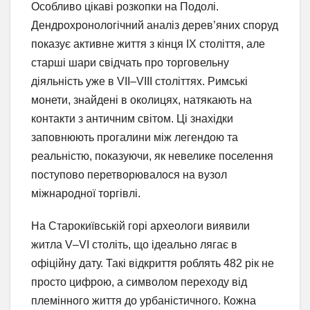
Особливо цікаві розкопки на Подолі.
Дендрохронологічний аналіз дерев’яних споруд
показує активне життя з кінця IX століття, але
старші шари свідчать про торговельну
діяльність уже в VII–VIII століттях. Римські
монети, знайдені в околицях, натякають на
контакти з античним світом. Ці знахідки
заповнюють прогалини між легендою та
реальністю, показуючи, як невелике поселення
поступово перетворювалося на вузол
міжнародної торгівлі.
На Старокиївській горі археологи виявили
житла V–VI століть, що ідеально лягає в
офіційну дату. Такі відкриття роблять 482 рік не
просто цифрою, а символом переходу від
племінного життя до урбаністичного. Кожна