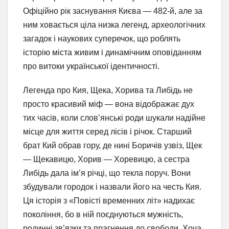
Офіційно рік заснування Києва — 482-й, але за
ним ховається ціла низка легенд, археологічних
загадок і наукових суперечок, що роблять
історію міста живим і динамічним оповіданням
про витоки української ідентичності.
Легенда про Кия, Щека, Хорива та Либідь не
просто красивий міф — вона відображає дух
тих часів, коли слов’янські роди шукали надійне
місце для життя серед лісів і річок. Старший
брат Кий обрав гору, де нині Боричів узвіз, Щек
— Щекавицю, Хорив — Хоревицю, а сестра
Либідь дала ім’я річці, що текла поруч. Вони
збудували городок і назвали його на честь Кия.
Ця історія з «Повісті временних літ» надихає
покоління, бо в ній поєднуються мужність,
родинні зв’язки та прагнення до свободи. Хоча