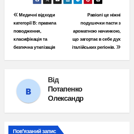
Навігація
Медичні відходи
Равіолі це ніжні
категорії В: правила
подушечки пасти з
записів
поводження,
ароматною начинкою,
класифікація та
що загортає в себе дух
безпечна утилізація
італійських регіонів.
Від
Потапенко
Олександр
Пов’язаний запис