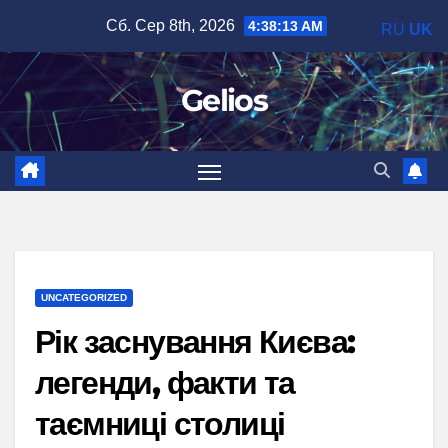
Перейти
Сб. Сер 8th, 2026
4:38:14 AM
RU
UK
до
вмісту
Gelios
UNCATEGORIZED
Рік заснування Києва:
легенди, факти та
таємниці столиці