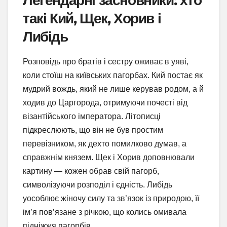
Легендарні засновники: хто
такі Кий, Щек, Хорив і
Либідь
Розповідь про братів і сестру оживає в уяві,
коли стоїш на київських пагорбах. Кий постає як
мудрий вождь, який не лише керував родом, а й
ходив до Царгорода, отримуючи почесті від
візантійського імператора. Літописці
підкреслюють, що він не був простим
перевізником, як дехто помилково думав, а
справжнім князем. Щек і Хорив доповнювали
картину — кожен обрав свій пагорб,
символізуючи розподіл і єдність. Либідь
уособлює жіночу силу та зв’язок із природою, її
ім’я пов’язане з річкою, що колись омивала
підніжжя пагорбів.