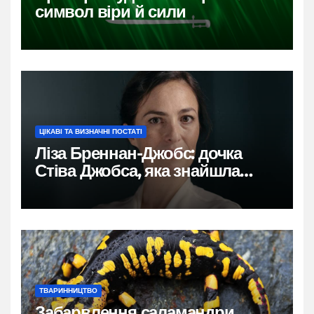
символ віри й сили
ЦІКАВІ ТА ВИЗНАЧНІ ПОСТАТІ
Ліза Бреннан-Джобс: дочка
Стіва Джобса, яка знайшла
власний голос
ТВАРИННИЦТВО
Забарвлення саламандри