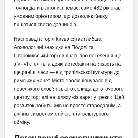
точної дати в літописі немає, саме 482 рік став
умовним орієнтиром, що дозволяє Києву
пишатися своєю давниною.
Насправді історія Києва сягає глибше.
Археологічні знахідки на Подолі та
Старокиївській горі свідчать про поселення ще
з V–VI століть, а деякі артефакти натякають на
ще раніші часи — від трипільської культури до
римських монет. Місто еволюціонувало від
невеликого слов’янського селища до ключового
центру торгівлі на шляху «із варяг у греки». Цей
розвиток робить Київ не просто стародавнім, а
вічним символом стійкості та культурного
обміну.