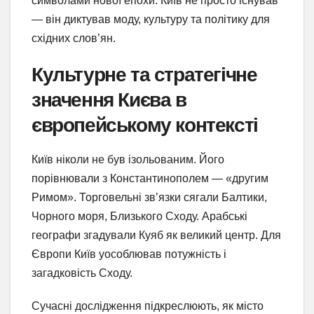
символами нової епохи. Київ не просто існував
— він диктував моду, культуру та політику для
східних слов’ян.
Культурне та стратегічне
значення Києва в
європейському контексті
Київ ніколи не був ізольованим. Його
порівнювали з Константинополем — «другим
Римом». Торговельні зв’язки сягали Балтики,
Чорного моря, Близького Сходу. Арабські
географи згадували Куяб як великий центр. Для
Європи Київ уособлював потужність і
загадковість Сходу.
Сучасні дослідження підкреслюють, як місто