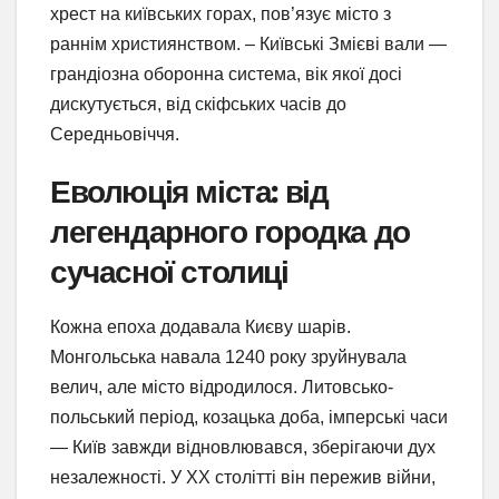
хрест на київських горах, пов’язує місто з
раннім християнством. – Київські Змієві вали —
грандіозна оборонна система, вік якої досі
дискутується, від скіфських часів до
Середньовіччя.
Еволюція міста: від
легендарного городка до
сучасної столиці
Кожна епоха додавала Києву шарів.
Монгольська навала 1240 року зруйнувала
велич, але місто відродилося. Литовсько-
польський період, козацька доба, імперські часи
— Київ завжди відновлювався, зберігаючи дух
незалежності. У XX столітті він пережив війни,