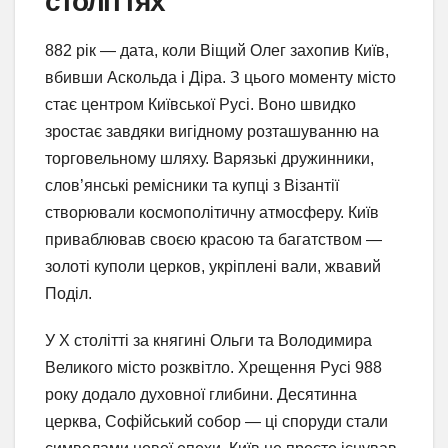
століттях
882 рік — дата, коли Віщий Олег захопив Київ,
вбивши Аскольда і Діра. З цього моменту місто
стає центром Київської Русі. Воно швидко
зростає завдяки вигідному розташуванню на
торговельному шляху. Варязькі дружинники,
слов’янські ремісники та купці з Візантії
створювали космополітичну атмосферу. Київ
приваблював своєю красою та багатством —
золоті куполи церков, укріплені вали, жвавий
Поділ.
У X столітті за княгині Ольги та Володимира
Великого місто розквітло. Хрещення Русі 988
року додало духовної глибини. Десятинна
церква, Софійський собор — ці споруди стали