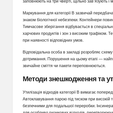
заповнюють на три чверті, щільно зав’язують і м
Маркування для категорії В зазвичай передбача
знаком біологічної небезпеки. Контейнери повин
Тимчасове зберігання відбувається в спеціально
харчових продуктів і зон з високим трафіком. Т
при наявності відповідних умов.
Відповідальна особа в закладі розробляє схем
дотримання. Порушення на цьому етапі — найпо
звичайне сміття чи пакети переповнюються.
Методи знешкодження та ути
Утилізація відходів категорії В вимагає попере
Автоклавування парою під тиском при високій 
безпечними для подальшої переробки. Інсинера
для особливо ризикових відходів, перетворюючи 