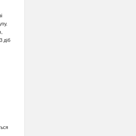
зі
упу.
в,
3 діб
ться