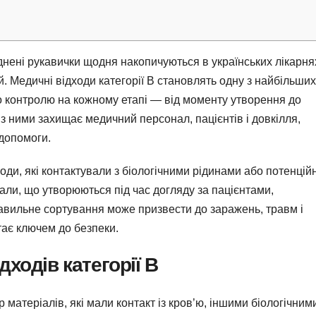
днені рукавички щодня накопичуються в українських лікарня
 Медичні відходи категорії В становлять одну з найбільших
о контролю на кожному етапі — від моменту утворення до
 ними захищає медичний персонал, пацієнтів і довкілля,
 допомоги.
ходи, які контактували з біологічними рідинами або потенцій
али, що утворюються під час догляду за пацієнтами,
равильне сортування може призвести до заражень, травм і
тає ключем до безпеки.
ходів категорії В
 матеріалів, які мали контакт із кров’ю, іншими біологічним