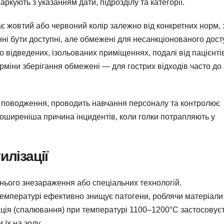
аркують з указанням дати, підрозділу та категорії.
є жовтий або червоний колір залежно від конкретних норм, 
ні бути доступні, але обмежені для несанкціонованого дост
 відведених, ізольованих приміщеннях, подалі від пацієнті
ерміни зберігання обмежені — для гострих відходів часто до 
у поводження, проводить навчання персоналу та контролює
ширеніша причина інцидентів, коли голки потрапляють у
лізації
днього знезараження або спеціальних технологій.
температурі ефективно знищує патогени, роблячи матеріали
ція (спалювання) при температурі 1100–1200°C застосовує
їх на золу.