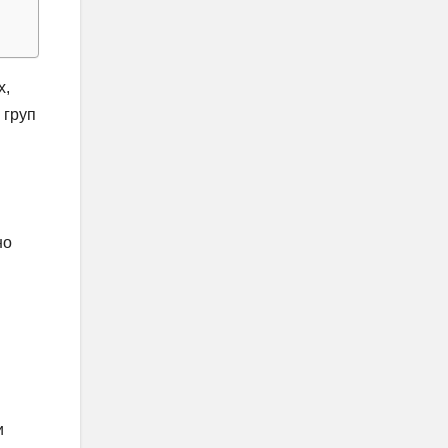
х,
 груп
но
и