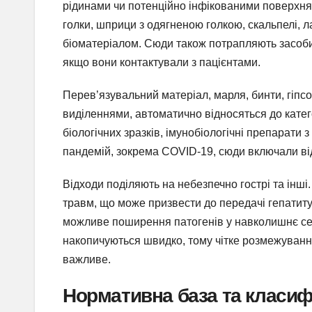
рідинами чи потенційно інфікованими поверхня
голки, шприци з одягненою голкою, скальпелі, л
біоматеріалом. Сюди також потрапляють засоби 
якщо вони контактували з пацієнтами.
Перев’язувальний матеріал, марля, бинти, гіпсов
виділеннями, автоматично відносяться до катег
біологічних зразків, імунобіологічні препарат
пандемій, зокрема COVID-19, сюди включали від
Відходи поділяють на небезпечно гострі та інші
травм, що може призвести до передачі гепатиту,
можливе поширення патогенів у навколишнє сер
накопичуються швидко, тому чітке розмежування
важливе.
Нормативна база та класифі