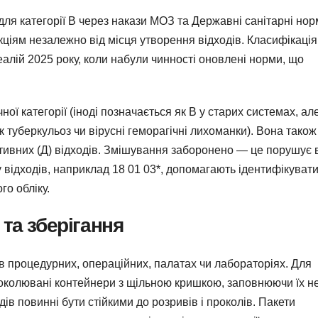
для категорії В через накази МОЗ та Державні санітарні нор
кціям незалежно від місця утворення відходів. Класифікація
лій 2025 року, коли набули чинності оновлені норми, що
ої категорії (іноді позначається як В у старих системах, але
к туберкульоз чи вірусні геморагічні лихоманки). Вона також
активних (Д) відходів. Змішування заборонено — це порушує 
 відходів, наприклад 18 01 03*, допомагають ідентифікуват
о обліку.
та зберігання
 в процедурних, операційних, палатах чи лабораторіях. Для
роколювані контейнери з щільною кришкою, заповнюючи їх н
дів повинні бути стійкими до розривів і проколів. Пакети