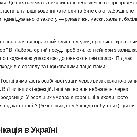
ми. До них належать використані небезпечно гострі предмет
анцети, внутрішньовенні катетери та бите скло, забруднене
індивідуального захисту — рукавички, маски, халати, бахіл
і пов’язки, одноразовий одяг і підгузки, просочені кров’ю ч
орії В. Лабораторний посуд, пробірки, контейнери з залишк
и з пошкодженою упаковкою доповнюють цей список. Під час
ходи від догляду за інфікованими пацієнтами.
. Гострі вимагають особливої уваги через ризик колото-різан
 ВІЛ чи інших інфекцій. Інші матеріали небезпечні через
едовище. У реальних умовах лікарень ці відходи часто
 від категорій А (безпечних, подібних до побутових) критич
кація в Україні