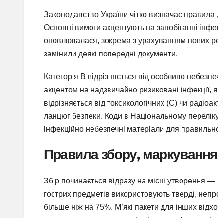
Законодавство України чітко визначає правила 
Основні вимоги акцентують на запобіганні інфе
оновлювалася, зокрема з урахуванням нових реа
замінили деякі попередні документи.
Категорія В відрізняється від особливо небезпечн
акцентом на надзвичайно ризиковані інфекції, я
відрізняється від токсикологічних (С) чи радіо
ланцюг безпеки. Коди в Національному переліку
інфекційно небезпечні матеріали для правильног
Правила збору, маркування 
Збір починається відразу на місці утворення —
гострих предметів використовують тверді, неп
більше ніж на 75%. М’які пакети для інших відхо