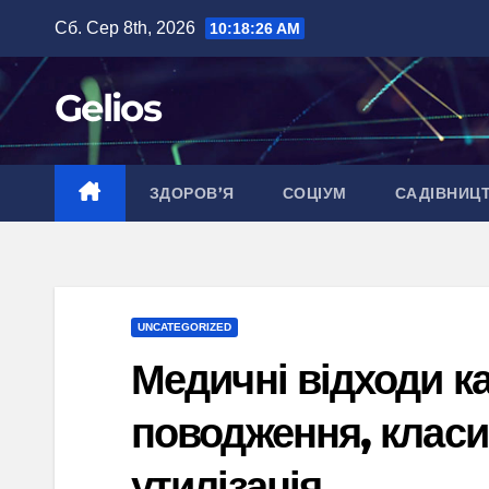
Перейти
Сб. Сер 8th, 2026
10:18:27 AM
до
вмісту
Gelios
ЗДОРОВ’Я
СОЦІУМ
САДІВНИЦ
UNCATEGORIZED
Медичні відходи ка
поводження, класи
утилізація