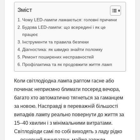
Зміст
Чому LED-лампи ламаються: головні причини
Будова LED-лампи: що всередині і як це
працює
Інструменти та правила безпеки
Діагностика: як швидко знайти поломку
Ремонт поширених несправностей
Профілактика та як продовжити життя ламп
Коли світлодіодна лампа раптом гасне або
починає неприємно блимати посеред вечора,
багато хто автоматично тягнеться за гаманцем
за новою. Насправді в переважній більшості
випадків лампу реально повернути до життя за
15–40 хвилин і з мінімальними витратами.
Світлодіоди самі по собі виходять з ладу рідко
— основний винуватець майже завжди