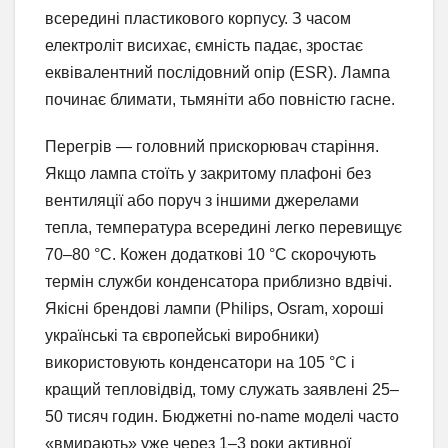
всередині пластикового корпусу. З часом
електроліт висихає, ємність падає, зростає
еквівалентний послідовний опір (ESR). Лампа
починає блимати, тьмяніти або повністю гасне.
Перегрів — головний прискорювач старіння.
Якщо лампа стоїть у закритому плафоні без
вентиляції або поруч з іншими джерелами
тепла, температура всередині легко перевищує
70–80 °C. Кожен додаткові 10 °C скорочують
термін служби конденсатора приблизно вдвічі.
Якісні брендові лампи (Philips, Osram, хороші
українські та європейські виробники)
використовують конденсатори на 105 °C і
кращий тепловідвід, тому служать заявлені 25–
50 тисяч годин. Бюджетні no-name моделі часто
«вмирають» уже через 1–3 роки активної