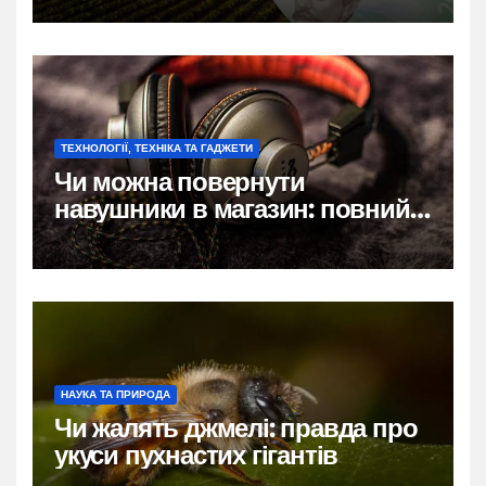
каменів
ТЕХНОЛОГІЇ, ТЕХНІКА ТА ГАДЖЕТИ
Чи можна повернути
навушники в магазин: повний
гід по правах покупця
НАУКА ТА ПРИРОДА
Чи жалять джмелі: правда про
укуси пухнастих гігантів