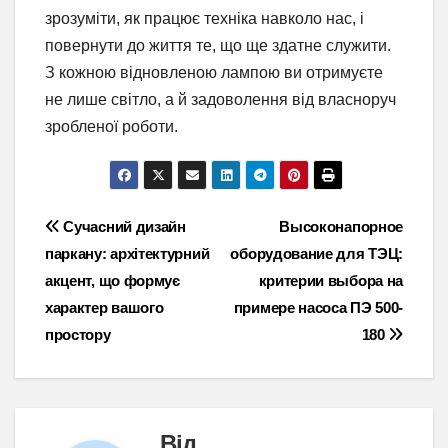
зрозуміти, як працює техніка навколо нас, і
повернути до життя те, що ще здатне служити.
З кожною відновленою лампою ви отримуєте
не лише світло, а й задоволення від власноруч
зробленої роботи.
Навігація
Сучасний дизайн
Высоконапорное
паркану: архітектурний
оборудование для ТЭЦ:
записів
акцент, що формує
критерии выбора на
характер вашого
примере насоса ПЭ 500-
простору
180
Від