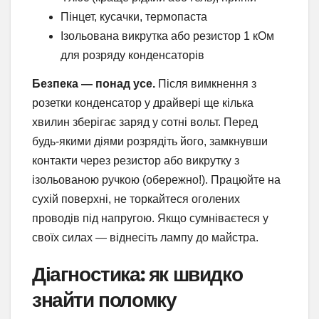
Пінцет, кусачки, термопаста
Ізольована викрутка або резистор 1 кОм
для розряду конденсаторів
Безпека — понад усе.
Після вимкнення з
розетки конденсатор у драйвері ще кілька
хвилин зберігає заряд у сотні вольт. Перед
будь-якими діями розрядіть його, замкнувши
контакти через резистор або викрутку з
ізольованою ручкою (обережно!). Працюйте на
сухій поверхні, не торкайтеся оголених
проводів під напругою. Якщо сумніваєтеся у
своїх силах — віднесіть лампу до майстра.
Діагностика: як швидко
знайти поломку