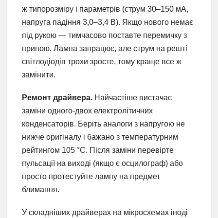
ж типорозміру і параметрів (струм 30–150 мА,
напруга падіння 3,0–3,4 В). Якщо нового немає
під рукою — тимчасово поставте перемичку з
припою. Лампа запрацює, але струм на решті
світлодіодів трохи зросте, тому краще все ж
замінити.
Ремонт драйвера.
Найчастіше вистачає
заміни одного-двох електролітичних
конденсаторів. Беріть аналоги з напругою не
нижче оригіналу і бажано з температурним
рейтингом 105 °C. Після заміни перевірте
пульсації на виході (якщо є осцилограф) або
просто протестуйте лампу на предмет
блимання.
У складніших драйверах на мікросхемах іноді