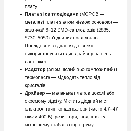
плату.
Плата зі світлодіодами
(MCPCB —
металеві плати з алюмінієвою основою) —
зазвичай 6–12 SMD-світлодіодів (2835,
5730, 5050) з’єднаних послідовно.
Послідовне з’єднання дозволяє
використовувати один драйвер на весь
ланцюжок.
Радіатор
(алюмінієвий або композитний) і
термопаста — відводять тепло від
кристалів.
Драйвер
— маленька плата в цоколі або
окремому відсіку. Містить діодний міст,
електролітичні конденсатори (часто 4,7–47
мкФ × 400 В), резистори, іноді просту
мікросхему-стабілізатор струму.