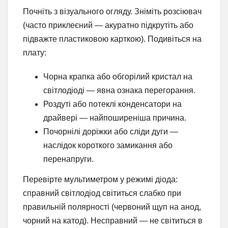
Почніть з візуального огляду. Зніміть розсіювач
(часто приклеєний — акуратно підкрутіть або
підважте пластиковою карткою). Подивіться на
плату:
Чорна крапка або обгорілий кристал на
світлодіоді — явна ознака перегорання.
Роздуті або потеклі конденсатори на
драйвері — найпоширеніша причина.
Почорнілі доріжки або сліди дуги —
наслідок короткого замикання або
перенапруги.
Перевірте мультиметром у режимі діода:
справний світлодіод світиться слабко при
правильній полярності (червоний щуп на анод,
чорний на катод). Несправний — не світиться в