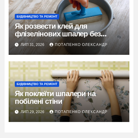
БУДІВНИЦТВО ТА РЕМОНТ
Як розвести клей для
флізелінових шпалер без
грудок і помилок
ЛИП 31, 2026
ПОТАПЕНКО ОЛЕКСАНДР
БУДІВНИЦТВО ТА РЕМОНТ
Як поклеїти шпалери на
побілені стіни
ЛИП 29, 2026
ПОТАПЕНКО ОЛЕКСАНДР