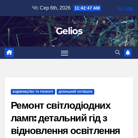
Перейти
Чт. Сер 6th, 2026
11:42:48 AM
RU
UK
до
вмісту
Gelios
БУДІВНИЦТВО ТА РЕМОНТ
ДОМАШНІЙ ЗАТИШОК
Ремонт світлодіодних
ламп: детальний гід з
відновлення освітлення