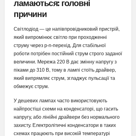
ламаються: головні
причини
Світлодіод — це напівпровідниковий пристрій,
який випромінює світло при проходженні
струму через p-n-перехід. Для стабільної
роботи потрібен постійний струм строго заданої
величини. Мережа 220 В дає змінну напругу з
піками до 310 В, тому в лампі стоїть драйвер,
який випрямляє струм, згладжує пульсації та
обмежує струм.
У дешевих лампах часто використовують
найпростіші схеми на конденсаторі, що гасить
напругу, або лінійні драйвери без нормального
захисту. Електролітичні конденсатори в таких
схемах працюють при високій температурі