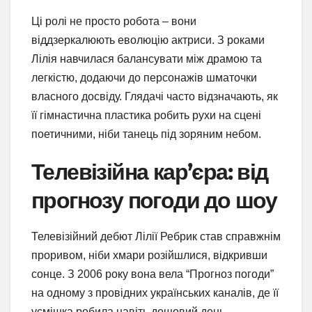
Ці ролі не просто робота – вони
віддзеркалюють еволюцію актриси. З роками
Лілія навчилася балансувати між драмою та
легкістю, додаючи до персонажів шматочки
власного досвіду. Глядачі часто відзначають, як
її гімнастична пластика робить рухи на сцені
поетичними, ніби танець під зоряним небом.
Телевізійна кар’єра: від
прогнозу погоди до шоу
Телевізійний дебют Лілії Ребрик став справжнім
проривом, ніби хмари розійшлися, відкривши
сонце. З 2006 року вона вела “Прогноз погоди”
на одному з провідних українських каналів, де її
усмішка робила навіть дощовий день