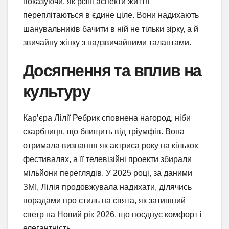
показуючи, як різні аспекти життя
переплітаються в єдине ціле. Вони надихають
шанувальників бачити в ній не тільки зірку, а й
звичайну жінку з надзвичайними талантами.
Досягнення та вплив на
культуру
Кар’єра Лілії Ребрик сповнена нагород, ніби
скарбниця, що блищить від тріумфів. Вона
отримала визнання як актриса року на кількох
фестивалях, а її телевізійні проекти збирали
мільйони переглядів. У 2025 році, за даними
ЗМІ, Лілія продовжувала надихати, ділячись
порадами про стиль на свята, як затишний
светр на Новий рік 2026, що поєднує комфорт і
елегантність.