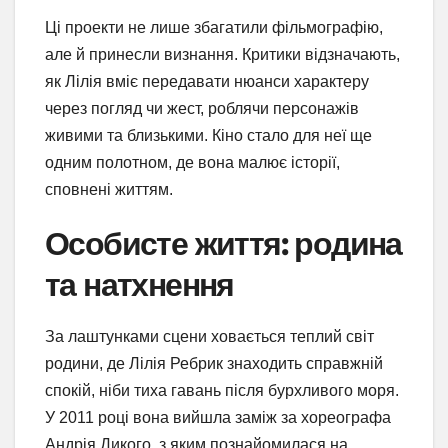
Ці проекти не лише збагатили фільмографію,
але й принесли визнання. Критики відзначають,
як Лілія вміє передавати нюанси характеру
через погляд чи жест, роблячи персонажів
живими та близькими. Кіно стало для неї ще
одним полотном, де вона малює історії,
сповнені життям.
Особисте життя: родина
та натхнення
За лаштунками сцени ховається теплий світ
родини, де Лілія Ребрик знаходить справжній
спокій, ніби тиха гавань після бурхливого моря.
У 2011 році вона вийшла заміж за хореографа
Андрія Дикого, з яким познайомилася на