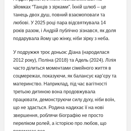
зйомках “Танців з зірками”. Їхній шлюб – це
танець двох душ, повний взаємоповаги та
любові. У 2025 році пара відсвяткувала 14
років разом, і Андрій публічно зізнався, як доля
подарувала йому цю жінку, ніби зірку з неба.
У подружжя троє доньок: Діана (народилася
2012 року), Поліна (2018) та Адель (2024). Лілія
часто ділиться моментами сімейного життя в
соцмережах, показуючи, як балансує кар’єру та
материнство. Наприклад, під час вагітності
третьою дитиною вона продовжувала
працювати, демонструючи силу духу, ніби воїн,
що не здається. Родина надихає її на нові
звершення, роблячи біографію не просто
переліком ролей, а історією про любов, що