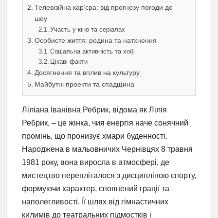
Телевізійна кар’єра: від прогнозу погоди до
шоу
Участь у кіно та серіалах
Особисте життя: родина та натхнення
Соціальна активність та хобі
Цікаві факти
Досягнення та вплив на культуру
Майбутні проекти та спадщина
Ліліана Іванівна Ребрик, відома як Лілія
Ребрик, – це жінка, чия енергія наче сонячний
промінь, що пронизує хмари буденності.
Народжена в мальовничих Чернівцях 8 травня
1981 року, вона виросла в атмосфері, де
мистецтво перепліталося з дисципліною спорту,
формуючи характер, сповнений грації та
наполегливості. Її шлях від гімнастичних
килимів до театральних підмостків і