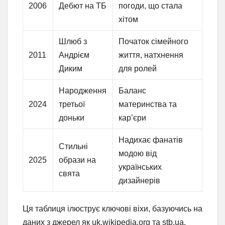
2006
Дебют на ТБ
погоди, що стала
хітом
Шлюб з
Початок сімейного
2011
Андрієм
життя, натхнення
Диким
для ролей
Народження
Баланс
2024
третьої
материнства та
доньки
кар’єри
Надихає фанатів
Стильні
модою від
2025
образи на
українських
свята
дизайнерів
Ця таблиця ілюструє ключові віхи, базуючись на
даних з джерел як uk.wikipedia.org та stb.ua.