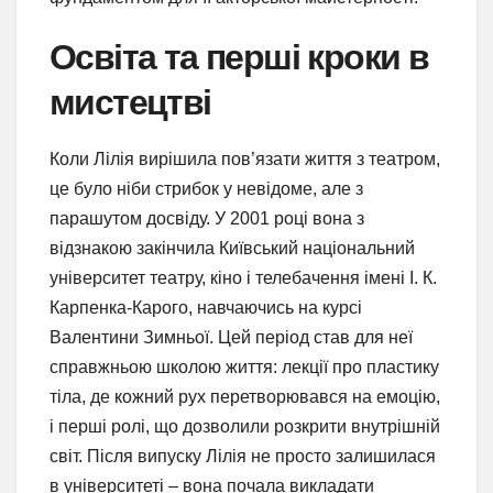
Освіта та перші кроки в
мистецтві
Коли Лілія вирішила пов’язати життя з театром,
це було ніби стрибок у невідоме, але з
парашутом досвіду. У 2001 році вона з
відзнакою закінчила Київський національний
університет театру, кіно і телебачення імені І. К.
Карпенка-Карого, навчаючись на курсі
Валентини Зимньої. Цей період став для неї
справжньою школою життя: лекції про пластику
тіла, де кожний рух перетворювався на емоцію,
і перші ролі, що дозволили розкрити внутрішній
світ. Після випуску Лілія не просто залишилася
в університеті – вона почала викладати