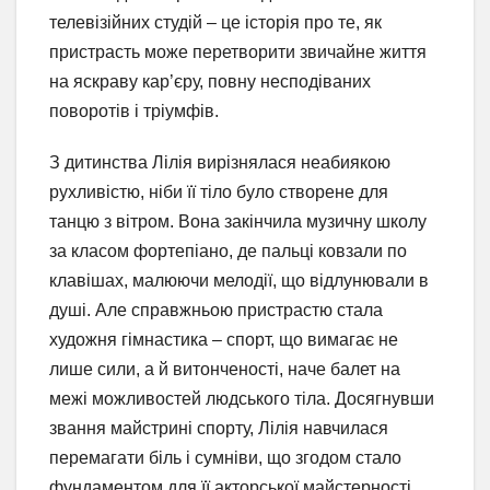
телевізійних студій – це історія про те, як
пристрасть може перетворити звичайне життя
на яскраву кар’єру, повну несподіваних
поворотів і тріумфів.
З дитинства Лілія вирізнялася неабиякою
рухливістю, ніби її тіло було створене для
танцю з вітром. Вона закінчила музичну школу
за класом фортепіано, де пальці ковзали по
клавішах, малюючи мелодії, що відлунювали в
душі. Але справжньою пристрастю стала
художня гімнастика – спорт, що вимагає не
лише сили, а й витонченості, наче балет на
межі можливостей людського тіла. Досягнувши
звання майстрині спорту, Лілія навчилася
перемагати біль і сумніви, що згодом стало
фундаментом для її акторської майстерності.