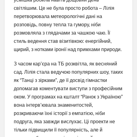
світлішим. Це не була просто робота – Лілія
перетворювала метеорологічні дані на
розповідь, повну тепла та гумору, ніби
розмовляла з глядачами за чашкою чаю. Її
стиль ведення став візитівкою: енергійний,
щирий, з нотками іронії над примхами природи.
З часом кар’єра на ТБ розквітла, як весняний
сад. Лілія стала ведучою популярних шоу, таких
як “Танці з зірками”, де її досвід гімнастки
допомагав коментувати виступи з професійним
оком. У програмах на кшталт “Ранок з Україною”
вона інтерв’ювала знаменитостей,
розкриваючи їхні історії з емпатією, ніби
подруга, яка завжди вислухає. Ці проекти не
тільки підвищили її популярність, але й