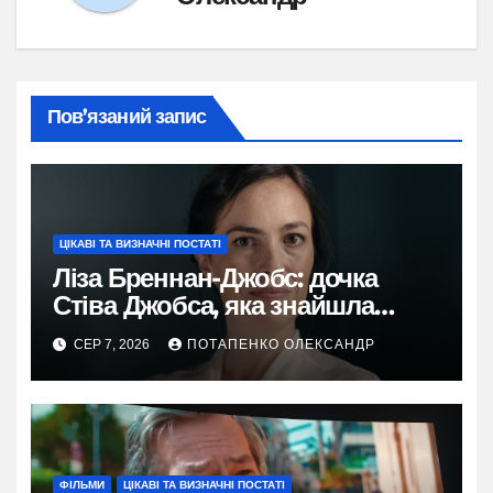
Пов’язаний запис
ЦІКАВІ ТА ВИЗНАЧНІ ПОСТАТІ
Ліза Бреннан-Джобс: дочка
Стіва Джобса, яка знайшла
власний голос
СЕР 7, 2026
ПОТАПЕНКО ОЛЕКСАНДР
ФІЛЬМИ
ЦІКАВІ ТА ВИЗНАЧНІ ПОСТАТІ