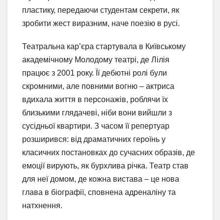
пластику, передаючи студентам секрети, як
зробити жест виразним, наче поезію в русі.
Театральна кар’єра стартувала в Київському
академічному Молодому театрі, де Лілія
працює з 2001 року. Її дебютні ролі були
скромними, але повними вогню – актриса
вдихала життя в персонажів, роблячи їх
близькими глядачеві, ніби вони вийшли з
сусідньої квартири. З часом її репертуар
розширився: від драматичних героїнь у
класичних постановках до сучасних образів, де
емоції вирують, як бурхлива річка. Театр став
для неї домом, де кожна вистава – це нова
глава в біографії, сповнена адреналіну та
натхнення.