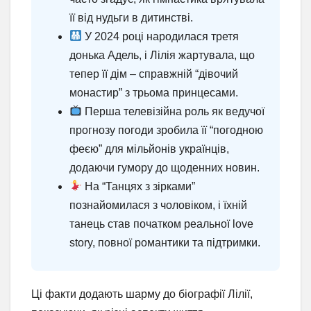
її від нудьги в дитинстві.
У 2024 році народилася третя
донька Адель, і Лілія жартувала, що
тепер її дім – справжній “дівочий
монастир” з трьома принцесами.
Перша телевізійна роль як ведучої
прогнозу погоди зробила її “погодною
феєю” для мільйонів українців,
додаючи гумору до щоденних новин.
На “Танцях з зірками”
познайомилася з чоловіком, і їхній
танець став початком реальної love
story, повної романтики та підтримки.
Ці факти додають шарму до біографії Лілії,