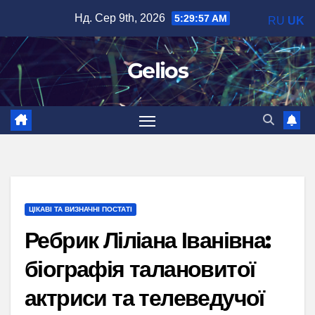
Перейти
Нд. Сер 9th, 2026
5:29:58 AM
RU
UK
до
вмісту
Gelios
ЦІКАВІ ТА ВИЗНАЧНІ ПОСТАТІ
Ребрик Ліліана Іванівна:
біографія талановитої
актриси та телеведучої