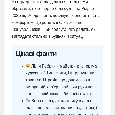
У соцмережах Лілія ділиться стильними
образами, як-от чорно-біла сукня на Різдво
2025 від Андре Тана, поєднуючи елегантність з
комфортом. Це робить її близькою до
шанувальників, ніби подруга, яка радить, як
виглядати стильно в будь-якій ситуації.
Цікаві факти
Лілія Ребрик – майстриня спорту з
художньої гімнастики, і її тренування
тривали 11 років, що допомогло в
акторській кар’єрі, роблячи рухи на
сцені граційними, ніби політ птаха.
Вона викладає пластику в alma
mater, передаючи знання студентам, і
часто згадує, як гімнастика врятувала