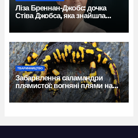
Ліза Бреннан-Джобс: дочка
Стіва Джобса, яка знайшла
власний голос
ТВАРИННИЦТВО
Забарвлення саламандри
плямистої: вогняні плями на
чорному тлі