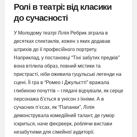
Ролі в театрі: від класики
до сучасності
У Молодому театрі Лілія Ребрик зіграла в
десятках спектаклів, кожен з яких додавав
штрихів до її професійного портрету.
Наприклад, у постановці “Тіні забутих предків”
вона втілила образ, повний містики та
пристрасті, ніби оживила гуцульські легенди на
сцені. Її гра в “Ромео і Джульєтті” вражала
глибиною почуттів – глядачі відчували, як серце
персонажа б’ється в унісон з їхніми. А в
сучасних п’єсах, як “Папанки”, Лілія
демонструвала комедійний талант, де гумор
іскриться, наче феєрверк, роблячи вистави
незабутніми для сімейної аудиторії.