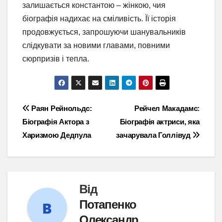
залишається константою – жінкою, чия
біографія надихає на сміливість. Її історія
продовжується, запрошуючи шанувальників
слідкувати за новими главами, повними
сюрпризів і тепла.
Навігація
Раян Рейнольдс:
Рейчел Макадамс:
Біографія Актора з
Біографія актриси, яка
записів
Харизмою Дедпула
зачарувала Голлівуд
Від
Потапенко
Олександр