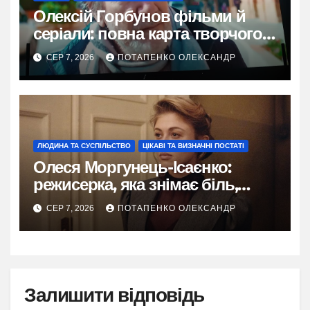
Олексій Горбунов фільми й
серіали: повна карта творчого
шляху
СЕР 7, 2026
ПОТАПЕНКО ОЛЕКСАНДР
ЛЮДИНА ТА СУСПІЛЬСТВО
ЦІКАВІ ТА ВИЗНАЧНІ ПОСТАТІ
Олеся Моргунець-Ісаєнко:
режисерка, яка знімає біль,
пам’ять і надію України
СЕР 7, 2026
ПОТАПЕНКО ОЛЕКСАНДР
Залишити відповідь