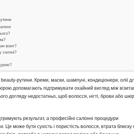
рутини
алоні
нього?
ма?
ин візит?
у салоні?
дурою?
auty-рутини. Креми, маски, шампуні, кондиціонери, олії д
шкірою допомагають підтримувати охайний вигляд між візита
ого догляду недостатньо, щоб волосся, нігті, брови або шкі
тримують результат, а професійні салонні процедури
 Це може бути сухість і пористість волосся, втрата блиску 