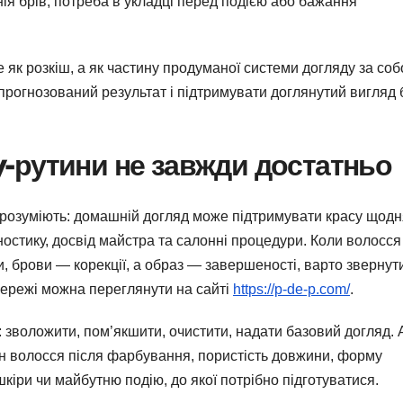
нія брів, потреба в укладці перед подією або бажання
як розкіш, а як частину продуманої системи догляду за соб
прогнозований результат і підтримувати доглянутий вигляд 
-рутини не завжди достатньо
розуміють: домашній догляд може підтримувати красу щодн
ностику, досвід майстра та салонні процедури. Коли волосся
и, брови — корекції, а образ — завершеності, варто звернут
 мережі можна переглянути на сайті
https://p-de-p.com/
.
 зволожити, пом’якшити, очистити, надати базовий догляд. 
н волосся після фарбування, пористість довжини, форму
 шкіри чи майбутню подію, до якої потрібно підготуватися.