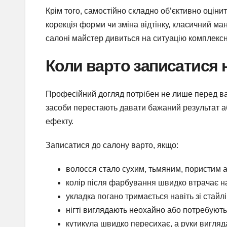
Крім того, самостійно складно об’єктивно оціни
корекція форми чи зміна відтінку, класичний ман
салоні майстер дивиться на ситуацію комплексно
Коли варто записатися 
Професійний догляд потрібен не лише перед важ
засоби перестають давати бажаний результат аб
ефекту.
Записатися до салону варто, якщо:
волосся стало сухим, тьмяним, пористим 
колір після фарбування швидко втрачає на
укладка погано тримається навіть зі стайл
нігті виглядають неохайно або потребують
кутикула швидко пересихає, а руки вигля