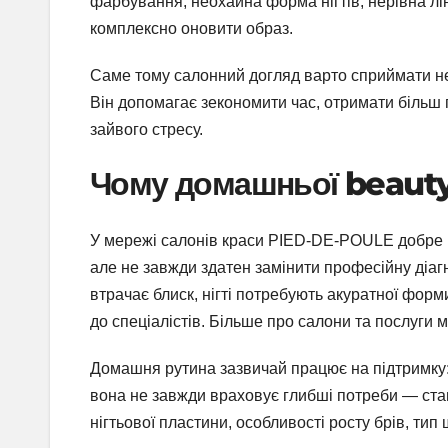
фарбування, неохайна форма нігтів, нерівна лі
комплексно оновити образ.
Саме тому салонний догляд варто сприймати не 
Він допомагає зекономити час, отримати більш 
зайвого стресу.
Чому домашньої beauty
У мережі салонів краси PIED-DE-POULE добре 
але не завжди здатен замінити професійну діаг
втрачає блиск, нігті потребують акуратної форм
до спеціалістів. Більше про салони та послуги
Домашня рутина зазвичай працює на підтримку:
вона не завжди враховує глибші потреби — ста
нігтьової пластини, особливості росту брів, тип