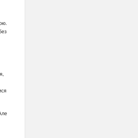
ою.
без
я,
ися
Але