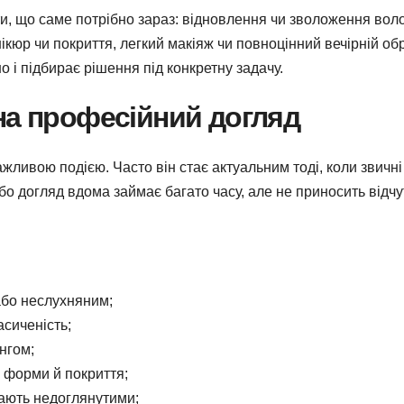
ти, що саме потрібно зараз: відновлення чи зволоження вол
ікюр чи покриття, легкий макіяж чи повноцінний вечірній обр
 і підбирає рішення під конкретну задачу.
на професійний догляд
ливою подією. Часто він стає актуальним тоді, коли звичні
о догляд вдома займає багато часу, але не приносить відчу
або неслухняним;
сиченість;
інгом;
 форми й покриття;
дають недоглянутими;