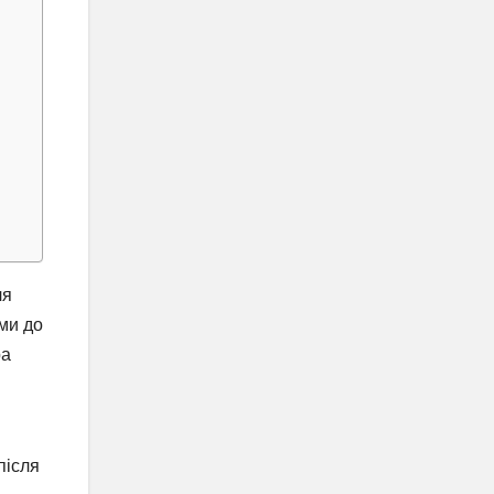
ля
ми до
ра
після