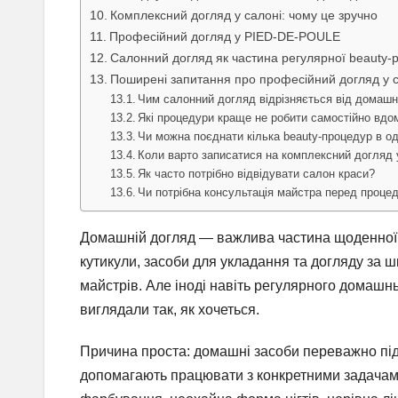
Комплексний догляд у салоні: чому це зручно
Професійний догляд у PIED-DE-POULE
Салонний догляд як частина регулярної beauty-
Поширені запитання про професійний догляд у с
Чим салонний догляд відрізняється від домаш
Які процедури краще не робити самостійно вдо
Чи можна поєднати кілька beauty-процедур в од
Коли варто записатися на комплексний догляд 
Як часто потрібно відвідувати салон краси?
Чи потрібна консультація майстра перед проце
Домашній догляд — важлива частина щоденної be
кутикули, засоби для укладання та догляду за 
майстрів. Але іноді навіть регулярного домашнь
виглядали так, як хочеться.
Причина проста: домашні засоби переважно під
допомагають працювати з конкретними задачами.