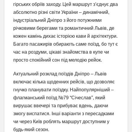
гірських обріїв заходу. Цей маршрут з’єднує два
абсолютно різні світи України – динамічний,
індустріальний Дніпро з його потужними
річковими берегами та романтичний Львів, де
кожен камінь дихає історією кави й архітектури.
Багато пасажирів обирають саме поїзд, бо тут є
час на роздуми, цікаві знайомства в купе чи
просто спокійний сон під мелодію рейок.
Актуальний розклад поїздів Дніпро – Львів
включає кілька щоденних рейсів, що дозволяє
гнучко планувати поїздку. Найпопулярніший –
флагманський поїзд №79 “Січеслав”, який
вирушає ввечері та прибуває вдень, даючи
змогу виспатися. Інші варіанти з пересадками
чи через Київ роблять маршрут доступним у
будь-який сезон.