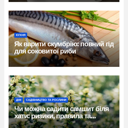
КУХНЯ
Як варити скумбрію: повний гід
для соковитої риби
ДІМ
САДІВНИЦТВО ТА РОСЛИНИ
Чи можна садити самшит біля
хати: ризики, правила та
практичні рішення