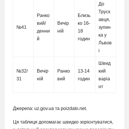
До
Труск
Ранко
Близь
авця,
вий/
Вечір
ко 16-
№41
зупин
денни
ній
18
ка у
й
годин
Львов
і
Швид
№32/
Вечір
Ранко
13-14
кий
31
ній
вий
годин
варіа
нт
Джерела: uz.gov.ua та poizdato.net.
Ця таблиця допомагає швидко зорієнтуватися,