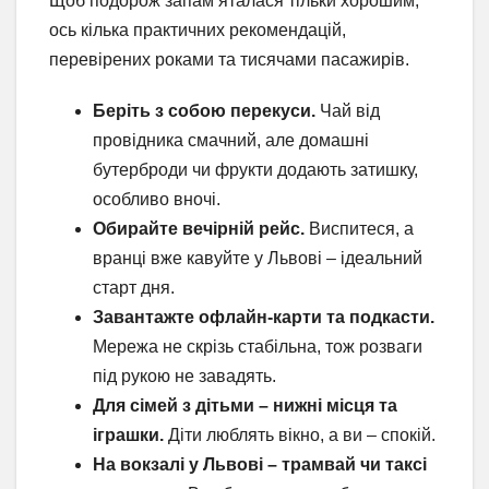
Щоб подорож запам’яталася тільки хорошим,
ось кілька практичних рекомендацій,
перевірених роками та тисячами пасажирів.
Беріть з собою перекуси.
Чай від
провідника смачний, але домашні
бутерброди чи фрукти додають затишку,
особливо вночі.
Обирайте вечірній рейс.
Виспитеся, а
вранці вже кавуйте у Львові – ідеальний
старт дня.
Завантажте офлайн-карти та подкасти.
Мережа не скрізь стабільна, тож розваги
під рукою не завадять.
Для сімей з дітьми – нижні місця та
іграшки.
Діти люблять вікно, а ви – спокій.
На вокзалі у Львові – трамвай чи таксі