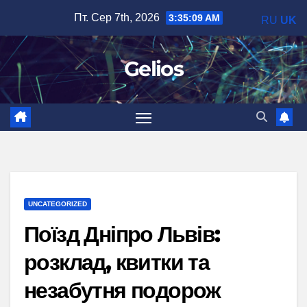
Перейти
Пт. Сер 7th, 2026
3:35:10 AM
RU
UK
до
вмісту
Gelios
UNCATEGORIZED
Поїзд Дніпро Львів:
розклад, квитки та
незабутня подорож