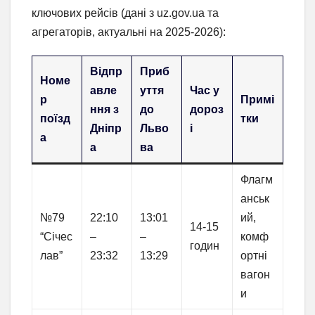
ключових рейсів (дані з uz.gov.ua та
агрегаторів, актуальні на 2025-2026):
Відпр
Приб
Номе
авле
уття
Час у
р
Примі
ння з
до
дороз
поїзд
тки
Дніпр
Льво
і
а
а
ва
Флагм
анськ
№79
22:10
13:01
ий,
14-15
“Січес
–
–
комф
годин
лав”
23:32
13:29
ортні
вагон
и