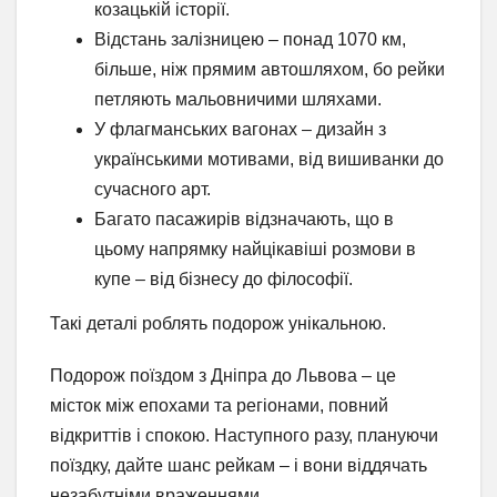
козацькій історії.
Відстань залізницею – понад 1070 км,
більше, ніж прямим автошляхом, бо рейки
петляють мальовничими шляхами.
У флагманських вагонах – дизайн з
українськими мотивами, від вишиванки до
сучасного арт.
Багато пасажирів відзначають, що в
цьому напрямку найцікавіші розмови в
купе – від бізнесу до філософії.
Такі деталі роблять подорож унікальною.
Подорож поїздом з Дніпра до Львова – це
місток між епохами та регіонами, повний
відкриттів і спокою. Наступного разу, плануючи
поїздку, дайте шанс рейкам – і вони віддячать
незабутніми враженнями.