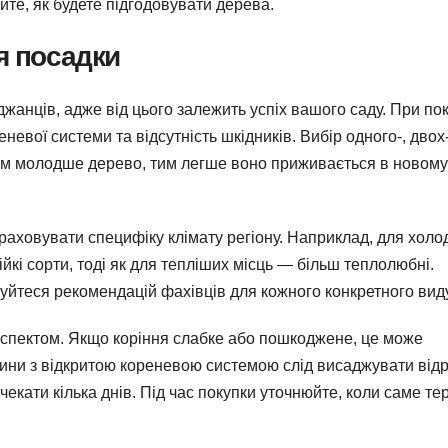
те, як будете підгодовувати дерева.
я посадки
жанців, адже від цього залежить успіх вашого саду. При пок
еневої системи та відсутність шкідників. Вибір одного-, двох
Чим молодше дерево, тим легше воно приживається в новому
раховувати специфіку клімату регіону. Наприклад, для холо
кі сорти, тоді як для тепліших місць — більш теплолюбні.
уйтеся рекомендацій фахівців для кожного конкретного виду
спектом. Якщо коріння слабке або пошкоджене, це може
лини з відкритою кореневою системою слід висаджувати від
очекати кілька днів. Під час покупки уточнюйте, коли саме те