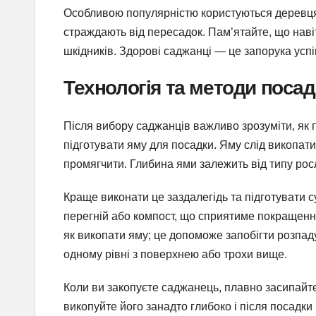
Особливою популярністю користуються деревця 
страждають від пересадок. Пам’ятайте, що навіт
шкідників. Здорові саджанці — це запорука успі
Технологія та методи поса
Після вибору саджанців важливо зрозуміти, як
підготувати яму для посадки. Яму слід викопати 
промягчити. Глибина ями залежить від типу рос
Краще виконати це заздалегідь та підготувати 
перегній або компост, що сприятиме покращенн
як викопати яму; це допоможе запобігти розпад
одному рівні з поверхнею або трохи вище.
Коли ви закопуєте саджанець, плавно засипайте
викопуйте його занадто глибоко і після посадк