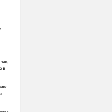
к
олив,
о в
рива,
и