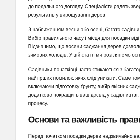
до подальшого догляду. Спеціалісти радять зве
результатів у вирощуванні дерев.
З наближенням весни або осені, багато садівни
Вибір правильного часу і місця для посадки ві
Відзначимо, що восени саджання дерев дозвол
зимових холодів. У цій статті ми розглянемо осн
Садівники-початківці часто стикаються з багат
найгірших помилок, яких слід уникати. Саме то
включаючи підготовку ґрунту, вибір якісних са
додатково покращить ваш досвід у садівництві
процесу.
Основи та важливість прав
Перед початком посадки дерев надзвичайно важ