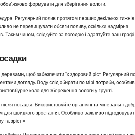
 обов’язково формувати для зберігання вологи.
дура. Регулярний полив протягом перших декількох тижнів
жливо не перевищувати обсяги поливу, оскільки надмірна
в. Таким чином, слідкуйте за погодою і адаптуйте ваш графі
посадки
деревами, щоб забезпечити їх здоровий ріст. Регулярний п
ентами догляду. Воду слід обирати по мірі потреби, особлив
пристовбурне коло для збереження вологи у ґрунті.
в після посадки. Використовуйте органічні та мінеральні доб
ним для швидкого зростання. Особливо важливо підгодовуват
у та зріст!=