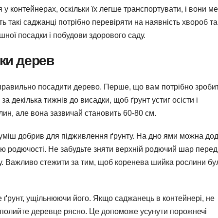
у контейнерах, оскільки їх легше транспортувати, і вони м
ь такі саджанці потрібно перевіряти на наявність хвороб та
шної посадки і побудови здорового саду.
дки дерев
 правильно посадити дерево. Перше, що вам потрібно зробит
за декілька тижнів до висадки, щоб ґрунт устиг осісти і
лин, але вона зазвичай становить 60-80 см.
суміш добрив для підживлення ґрунту. На дно ями можна до
ю родючості. Не забудьте зняти верхній родючий шар перед
у. Важливо стежити за тим, щоб коренева шийка рослини бу
 ґрунт, ущільнюючи його. Якщо саджанець в контейнері, не
и полийте деревце рясно. Це допоможе усунути порожнечі