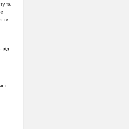
ту та
ре
ести
 від
ині