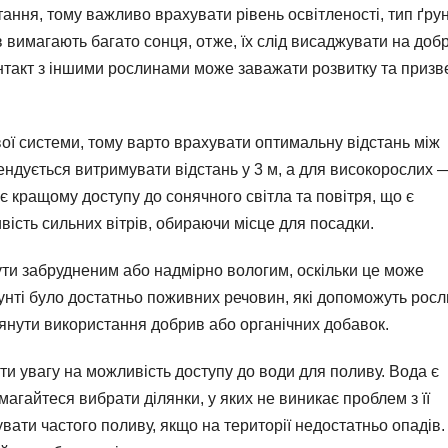
ання, тому важливо врахувати рівень освітленості, тип ґрун
 вимагають багато сонця, отже, їх слід висаджувати на доб
онтакт з іншими рослинами може заважати розвитку та призв
ої системи, тому варто врахувати оптимальну відстань між
дується витримувати відстань у 3 м, а для високорослих —
 кращому доступу до сонячного світла та повітря, що є
вість сильних вітрів, обираючи місце для посадки.
бути забрудненим або надмірно вологим, оскільки це може
рунті було достатньо поживних речовин, які допоможуть росл
нути використання добрив або органічних добавок.
и увагу на можливість доступу до води для поливу. Вода є
агайтеся вибрати ділянки, у яких не виникає проблем з її
ати частого поливу, якщо на території недостатньо опадів.