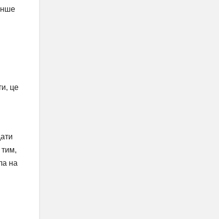
енше
и, це
дати
 тим,
ла на