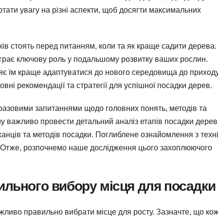
ртати увагу на різні аспекти, щоб досягти максимальних
ків стоять перед питанням, коли та як краще садити дерева.
діграє ключову роль у подальшому розвитку ваших рослин.
яє їм краще адаптуватися до нового середовища до приход
овні рекомендації та стратегії для успішної посадки дерев.
оразовими запитаннями щодо головних понять, методів та
му важливо провести детальний аналіз етапів посадки дерев
джанців та методів посадки. Поглиблене ознайомлення з техн
. Отже, розпочнемо наше дослідження цього захоплюючого
ильного вибору місця для посадки
ливо правильно вибрати місце для росту. Зазначте, що ко