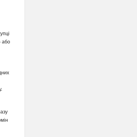
упці
- або
дних
.
разу
рмін