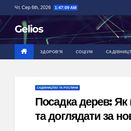
Перейти
Чт. Сер 6th, 2026
1:47:10 AM
до
вмісту
Gelios
ЗДОРОВ’Я
СОЦІУМ
САДІВНИЦ
САДІВНИЦТВО ТА РОСЛИНИ
Посадка дерев: Як
та доглядати за н