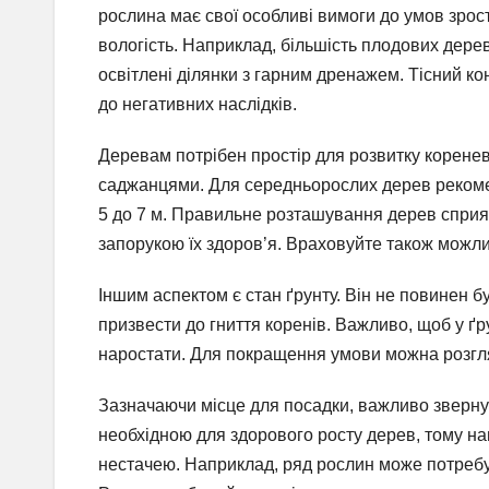
рослина має свої особливі вимоги до умов зрост
вологість. Наприклад, більшість плодових дерев
освітлені ділянки з гарним дренажем. Тісний к
до негативних наслідків.
Деревам потрібен простір для розвитку коренев
саджанцями. Для середньорослих дерев рекомен
5 до 7 м. Правильне розташування дерев сприяє
запорукою їх здоров’я. Враховуйте також можли
Іншим аспектом є стан ґрунту. Він не повинен 
призвести до гниття коренів. Важливо, щоб у ґ
наростати. Для покращення умови можна розгля
Зазначаючи місце для посадки, важливо звернут
необхідною для здорового росту дерев, тому нам
нестачею. Наприклад, ряд рослин може потребув