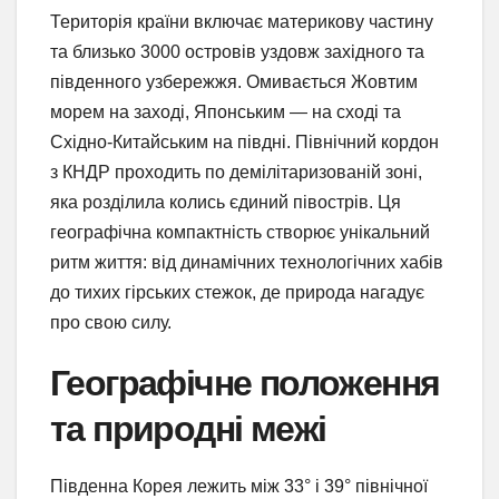
Територія країни включає материкову частину
та близько 3000 островів уздовж західного та
південного узбережжя. Омивається Жовтим
морем на заході, Японським — на сході та
Східно-Китайським на півдні. Північний кордон
з КНДР проходить по демілітаризованій зоні,
яка розділила колись єдиний півострів. Ця
географічна компактність створює унікальний
ритм життя: від динамічних технологічних хабів
до тихих гірських стежок, де природа нагадує
про свою силу.
Географічне положення
та природні межі
Південна Корея лежить між 33° і 39° північної