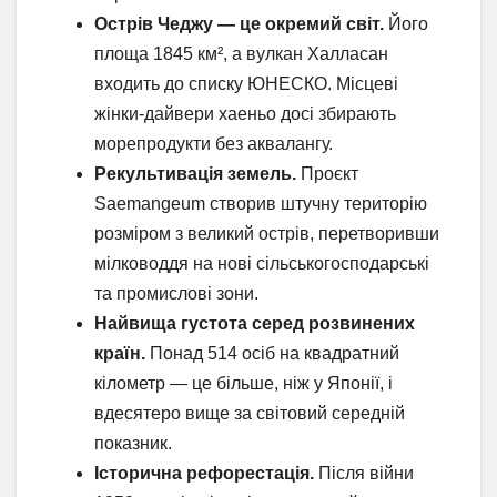
Острів Чеджу — це окремий світ.
Його
площа 1845 км², а вулкан Халласан
входить до списку ЮНЕСКО. Місцеві
жінки-дайвери хаеньо досі збирають
морепродукти без аквалангу.
Рекультивація земель.
Проєкт
Saemangeum створив штучну територію
розміром з великий острів, перетворивши
мілководдя на нові сільськогосподарські
та промислові зони.
Найвища густота серед розвинених
країн.
Понад 514 осіб на квадратний
кілометр — це більше, ніж у Японії, і
вдесятеро вище за світовий середній
показник.
Історична рефорестація.
Після війни