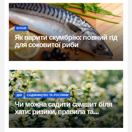
КУХНЯ
Як варити скумбрію: повний гід
для соковитої риби
ДІМ
САДІВНИЦТВО ТА РОСЛИНИ
Чи можна садити самшит біля
хати: ризики, правила та
практичні рішення