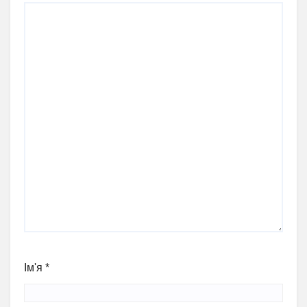
Ім'я
*