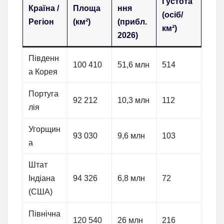
Густота
Країна /
Площа
ння
(осіб/
Регіон
(км²)
(прибл.
км²)
2026)
Південн
100 410
51,6 млн
514
а Корея
Португа
92 212
10,3 млн
112
лія
Угорщин
93 030
9,6 млн
103
а
Штат
Індіана
94 326
6,8 млн
72
(США)
Північна
120 540
26 млн
216