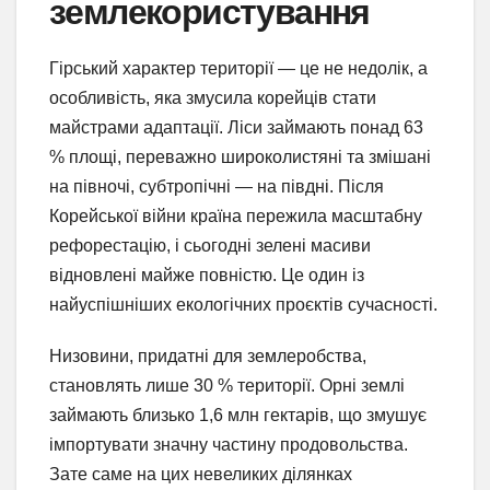
землекористування
Гірський характер території — це не недолік, а
особливість, яка змусила корейців стати
майстрами адаптації. Ліси займають понад 63
% площі, переважно широколистяні та змішані
на півночі, субтропічні — на півдні. Після
Корейської війни країна пережила масштабну
рефорестацію, і сьогодні зелені масиви
відновлені майже повністю. Це один із
найуспішніших екологічних проєктів сучасності.
Низовини, придатні для землеробства,
становлять лише 30 % території. Орні землі
займають близько 1,6 млн гектарів, що змушує
імпортувати значну частину продовольства.
Зате саме на цих невеликих ділянках