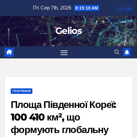
Перейти
Пт. Сер 7th, 2026
8:15:11 AM
RU
UK
до
вмісту
Gelios
ГЕОГРАФІЯ
Площа Південної Кореї:
100 410 км², що
формують глобальну