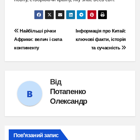
Навігація
Найбільші річки
Інформація про Китай:
Африки: велич і сила
ключові факти, історія
записів
континенту
та сучасність
Від
Потапенко
Олександр
Пов’язаний запис