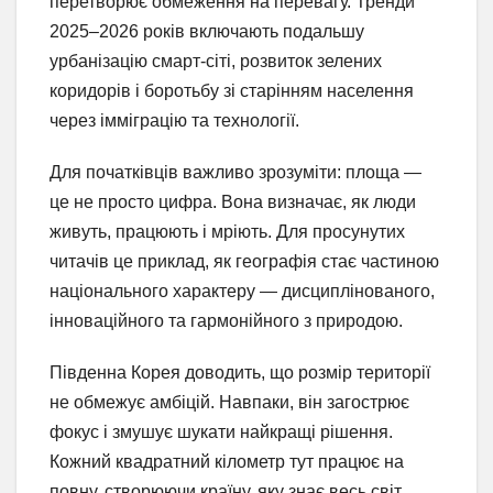
перетворює обмеження на перевагу. Тренди
2025–2026 років включають подальшу
урбанізацію смарт-сіті, розвиток зелених
коридорів і боротьбу зі старінням населення
через імміграцію та технології.
Для початківців важливо зрозуміти: площа —
це не просто цифра. Вона визначає, як люди
живуть, працюють і мріють. Для просунутих
читачів це приклад, як географія стає частиною
національного характеру — дисциплінованого,
інноваційного та гармонійного з природою.
Південна Корея доводить, що розмір території
не обмежує амбіцій. Навпаки, він загострює
фокус і змушує шукати найкращі рішення.
Кожний квадратний кілометр тут працює на
повну, створюючи країну, яку знає весь світ.