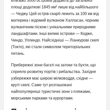
Близько 3000 островів додають до загальної
площі додаткові 1845 км² лише від найбільшого
— Чеджу. Цей острів-скарб лежить за 100 км від
материка і відомий вулканом Халласан, чорним
вулканічним піском і унікальними природними
ландшафтами. Інші великі острови — Кодже,
Чиндо, Уллиндо. Найсхідніші — Ліанкурові скелі
(Токто), які стали символом територіальних
питань.
Прибережні зони багаті на затоки та бухти, що
сприяло розвитку портів і рибальства. Західне
узбережжя має широкі мілководдя, східне —
круті скелі. Саме тут розташовані
найпопулярніші туристичні зони з пляжами,
морськими парками та курортами.