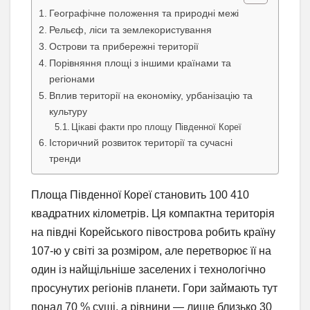
Географічне положення та природні межі
Рельєф, ліси та землекористування
Острови та прибережні території
Порівняння площі з іншими країнами та
регіонами
Вплив території на економіку, урбанізацію та
культуру
Цікаві факти про площу Південної Кореї
Історичний розвиток території та сучасні
тренди
Площа Південної Кореї становить 100 410
квадратних кілометрів. Ця компактна територія
на півдні Корейського півострова робить країну
107-ю у світі за розміром, але перетворює її на
один із найщільніше заселених і технологічно
просунутих регіонів планети. Гори займають тут
понад 70 % суші, а рівнини — лише близько 30