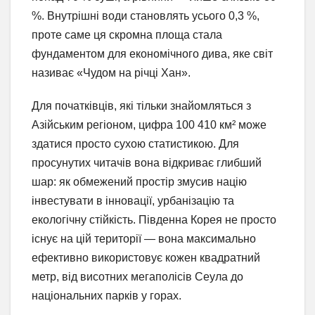
%. Внутрішні води становлять усього 0,3 %,
проте саме ця скромна площа стала
фундаментом для економічного дива, яке світ
називає «Чудом на річці Хан».
Для початківців, які тільки знайомляться з
Азійським регіоном, цифра 100 410 км² може
здатися просто сухою статистикою. Для
просунутих читачів вона відкриває глибший
шар: як обмежений простір змусив націю
інвестувати в інновації, урбанізацію та
екологічну стійкість. Південна Корея не просто
існує на цій території — вона максимально
ефективно використовує кожен квадратний
метр, від висотних мегаполісів Сеула до
національних парків у горах.