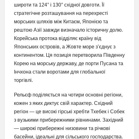
широти та 124° і 130° східної довготи. Її
стратегічне розташування на перехресті
морських шляхів між Китаєм, Японією та
рештою Азії завжди визначало історичну долю.
Корейська протока відділяє країну від
Японських островів, а Жовте море з’єднує з
континентом. Ця позиція перетворила Південну
Корею на морську державу, де порти Пусана та
Інчхона стали воротами для глобальної
торгівлі.
Рельєф поділяється на чотири основні регіони,
кожен з яких диктує свій характер. Східний
регіон — це високі гірські хребти Тхебек і Собек
з вузькими прибережними рівнинами. Західний
— широкі прибережні низовини та річкові
басейни, ідеальні для сільського господарства.