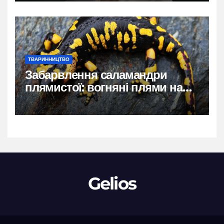
ТВАРИННИЦТВО
Забарвлення саламандри
плямистої: вогняні плями на
чорному тлі
Gelios