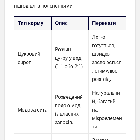
підгодівлі з поясненнями:
Тип корму
Опис
Переваги
Легко
готується,
Розчин
Цукровий
швидко
цукру у воді
сироп
засвоюється
(1:1 або 2:1).
, стимулює
розплід.
Натуральни
Розведений
й, багатий
водою мед
Медова сита
на
із власних
мікроелемен
запасів.
ти.