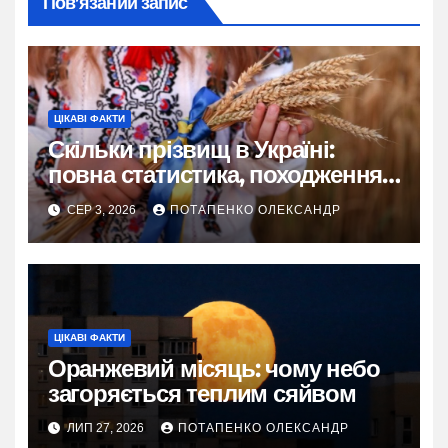
Пов’язаний запис
ЦІКАВІ ФАКТИ
Скільки прізвищ в Україні:
повна статистика, походження
та живі історії
СЕР 3, 2026
ПОТАПЕНКО ОЛЕКСАНДР
ЦІКАВІ ФАКТИ
Оранжевий місяць: чому небо
загоряється теплим сяйвом
ЛИП 27, 2026
ПОТАПЕНКО ОЛЕКСАНДР