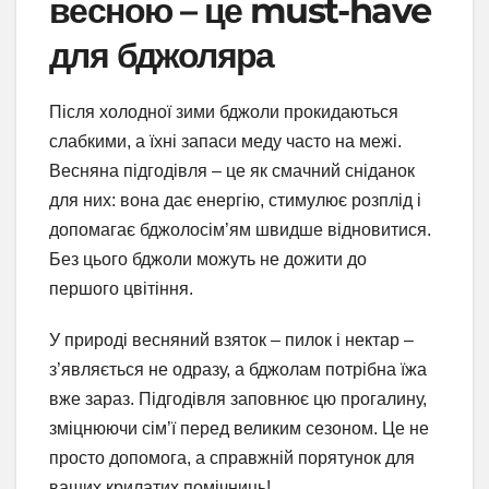
весною – це must-have
для бджоляра
Після холодної зими бджоли прокидаються
слабкими, а їхні запаси меду часто на межі.
Весняна підгодівля – це як смачний сніданок
для них: вона дає енергію, стимулює розплід і
допомагає бджолосім’ям швидше відновитися.
Без цього бджоли можуть не дожити до
першого цвітіння.
У природі весняний взяток – пилок і нектар –
з’являється не одразу, а бджолам потрібна їжа
вже зараз. Підгодівля заповнює цю прогалину,
зміцнюючи сім’ї перед великим сезоном. Це не
просто допомога, а справжній порятунок для
ваших крилатих помічниць!