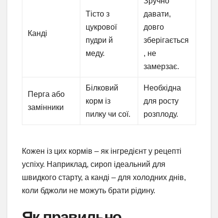
Зручно
Тісто з
давати,
цукрової
довго
Канді
пудри й
зберігається
меду.
, не
замерзає.
Білковий
Необхідна
Перга або
корм із
для росту
замінники
пилку чи сої.
розплоду.
Кожен із цих кормів – як інгредієнт у рецепті
успіху. Наприклад, сироп ідеальний для
швидкого старту, а канді – для холодних днів,
коли бджоли не можуть брати рідину.
Як правильно