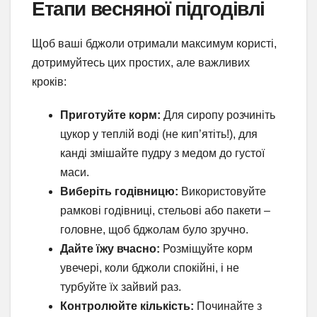
Етапи весняної підгодівлі
Щоб ваші бджоли отримали максимум користі,
дотримуйтесь цих простих, але важливих
кроків:
Приготуйте корм:
Для сиропу розчиніть
цукор у теплій воді (не кип’ятіть!), для
канді змішайте пудру з медом до густої
маси.
Виберіть годівницю:
Використовуйте
рамкові годівниці, стельові або пакети –
головне, щоб бджолам було зручно.
Дайте їжу вчасно:
Розміщуйте корм
увечері, коли бджоли спокійні, і не
турбуйте їх зайвий раз.
Контролюйте кількість:
Починайте з