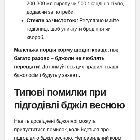
200-300 мл сиропу чи 500 г канді на сім’ю,
додаючи за потреби.
Стежте за чистотою:
Регулярно мийте
годівниці, щоб уникнути бродіння чи
хвороб.
Маленька порція корму щодня краще, ніж
багато разово – бджоли не люблять
переїдати!
Дотримуйтесь цих правил, і ваші
бджолосім’ї будуть у захваті.
Типові помилки при
підгодівлі бджіл весною
Навіть досвідчені бджолярі можуть
припуститися помилок, коли йдеться про
підгодівлю бджіл весною. Неправильний корм