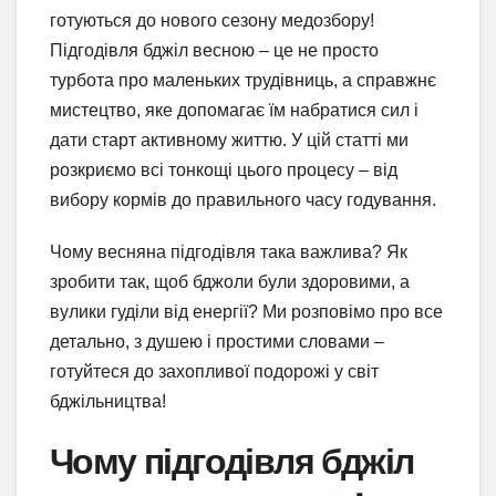
готуються до нового сезону медозбору!
Підгодівля бджіл весною – це не просто
турбота про маленьких трудівниць, а справжнє
мистецтво, яке допомагає їм набратися сил і
дати старт активному життю. У цій статті ми
розкриємо всі тонкощі цього процесу – від
вибору кормів до правильного часу годування.
Чому весняна підгодівля така важлива? Як
зробити так, щоб бджоли були здоровими, а
вулики гуділи від енергії? Ми розповімо про все
детально, з душею і простими словами –
готуйтеся до захопливої подорожі у світ
бджільництва!
Чому підгодівля бджіл