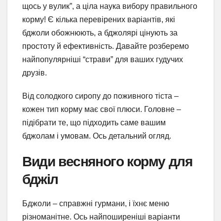
щось у вулик”, а ціла наука вибору правильного
корму! Є кілька перевірених варіантів, які
бджоли обожнюють, а бджолярі цінують за
простоту й ефективність. Давайте розберемо
найпопулярніші “страви” для ваших гудучих
друзів.
Від солодкого сиропу до поживного тіста –
кожен тип корму має свої плюси. Головне –
підібрати те, що підходить саме вашим
бджолам і умовам. Ось детальний огляд.
Види весняного корму для
бджіл
Бджоли – справжні гурмани, і їхнє меню
різноманітне. Ось найпоширеніші варіанти