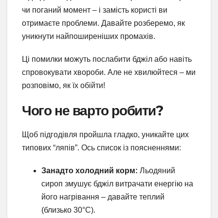
чи поганий момент – і замість користі ви
отримаєте проблеми. Давайте розберемо, як
уникнути найпоширеніших промахів.
Ці помилки можуть послабити бджіл або навіть
спровокувати хвороби. Але не хвилюйтеся – ми
розповімо, як їх обійти!
Чого не варто робити?
Щоб підгодівля пройшла гладко, уникайте цих
типових “ляпів”. Ось список із поясненнями:
Занадто холодний корм:
Льодяний
сироп змушує бджіл витрачати енергію на
його нагрівання – давайте теплий
(близько 30°C).