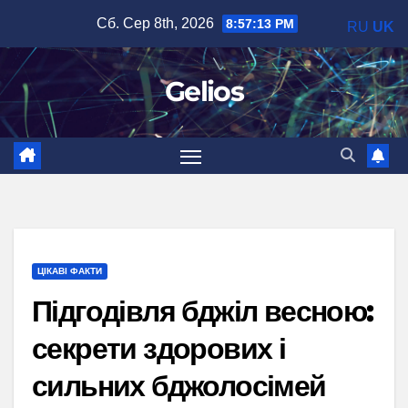
Перейти
Сб. Сер 8th, 2026
8:57:15 PM
RU
UK
до
вмісту
Gelios
ЦІКАВІ ФАКТИ
Підгодівля бджіл весною:
секрети здорових і
сильних бджолосімей