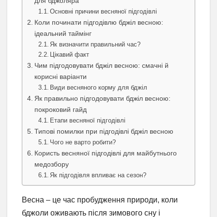
для бджоляра
Основні причини весняної підгодівлі
Коли починати підгодівлю бджіл весною:
ідеальний таймінг
Як визначити правильний час?
Цікавий факт
Чим підгодовувати бджіл весною: смачні й
корисні варіанти
Види весняного корму для бджіл
Як правильно підгодовувати бджіл весною:
покроковий гайд
Етапи весняної підгодівлі
Типові помилки при підгодівлі бджіл весною
Чого не варто робити?
Користь весняної підгодівлі для майбутнього
медозбору
Як підгодівля впливає на сезон?
Весна – це час пробудження природи, коли
бджоли оживають після зимового сну і