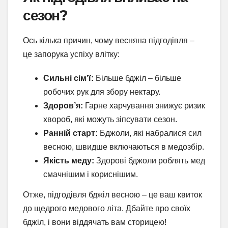
сезон?
Ось кілька причин, чому весняна підгодівля –
це запорука успіху влітку:
Сильні сім’ї:
Більше бджіл – більше
робочих рук для збору нектару.
Здоров’я:
Гарне харчування знижує ризик
хвороб, які можуть зіпсувати сезон.
Ранній старт:
Бджоли, які набралися сил
весною, швидше включаються в медозбір.
Якість меду:
Здорові бджоли роблять мед
смачнішим і кориснішим.
Отже, підгодівля бджіл весною – це ваш квиток
до щедрого медового літа. Дбайте про своїх
бджіл, і вони віддячать вам сторицею!