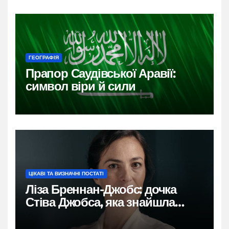
ГЕОГРАФІЯ
Прапор Саудівської Аравії:
символ віри й сили
ЦІКАВІ ТА ВИЗНАЧНІ ПОСТАТІ
Ліза Бреннан-Джобс: дочка
Стіва Джобса, яка знайшла
власний голос