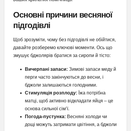
Основні причини весняної
підгодівлі
Щоб зрозуміти, чому без підгодівлі не обійтися,
давайте розберемо ключові моменти. Ось що
змушує бджолярів братися за сиропи й тісто:
Вичерпані запаси:
Зимові запаси меду й
перги часто закінчуються до весни, і
бджоли залишаються голодними.
Стимуляція розплоду:
Їжа потрібна
матці, щоб активно відкладати яйця – це
основа сильної сім’ї.
Погода-пустунка:
Весняні холоди чи
дощі можуть затримати цвітіння, а бджоли