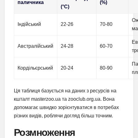
паличника
(%)
(°C)
Ож
Індійський
22-26
70-80
ма
Ев
Австралійський
24-28
60-70
тр
Па
Кордільєрський
20-24
80-90
п
Ця таблиця базується на даних з ресурсів на
кшталт masterzoo.ua та zooclub.org.ua. Вона
допомагає швидко зорієнтуватися в потребах
різних видів, роблячи догляд більш точним.
Розмноження