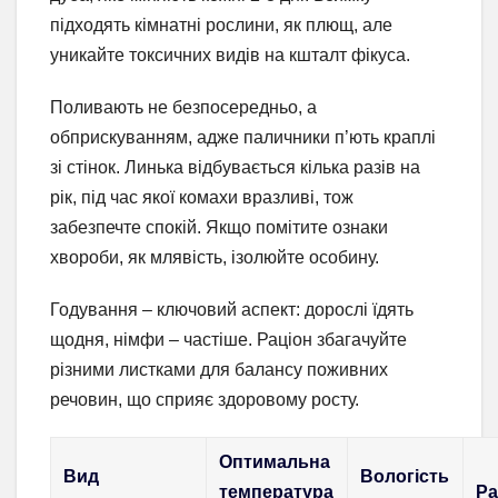
підходять кімнатні рослини, як плющ, але
уникайте токсичних видів на кшталт фікуса.
Поливають не безпосередньо, а
обприскуванням, адже паличники п’ють краплі
зі стінок. Линька відбувається кілька разів на
рік, під час якої комахи вразливі, тож
забезпечте спокій. Якщо помітите ознаки
хвороби, як млявість, ізолюйте особину.
Годування – ключовий аспект: дорослі їдять
щодня, німфи – частіше. Раціон збагачуйте
різними листками для балансу поживних
речовин, що сприяє здоровому росту.
Оптимальна
Вид
Вологість
температура
Ра