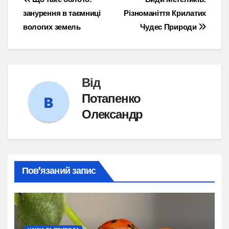
Навігація
занурення в таємниці
Різноманіття Крилатих
записів
вологих земель
Чудес Природи
Від
Потапенко
Олександр
Пов’язаний запис