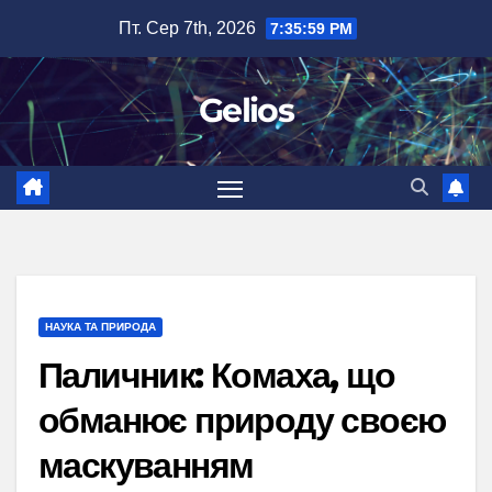
Перейти
Пт. Сер 7th, 2026
7:36:00 PM
до
вмісту
Gelios
НАУКА ТА ПРИРОДА
Паличник: Комаха, що
обманює природу своєю
маскуванням