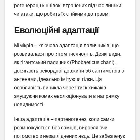
регенерації кінцівок, втрачених під час линьки
чи атаки, що робить їх стійкими до травм.
Еволюційні адаптації
Мімікрія – ключова адаптація паличників, що
розвивалася протягом тисячоліть. Деякі види,
як гігантський паличник (Phobaeticus chani),
досягають рекордної довжини 56 сантиметрів з
антенами, ідеально імітуючи гілки. Ця
особливість виникла через тиск хижаків,
змушуючи комах еволюціонувати в напрямку
невидимості.
Інша адаптація – партеногенез, коли самки
розмножуються без самців, виробляючи
потомство з незапліднених яєць. Це забезпечує