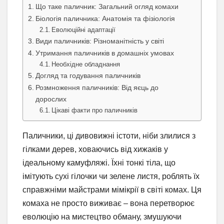
Що таке паличник: Загальний огляд комахи
Біологія паличника: Анатомія та фізіологія
Еволюційні адаптації
Види паличників: Різноманітність у світі
Утримання паличників в домашніх умовах
Необхідне обладнання
Догляд та годування паличників
Розмноження паличників: Від яєць до
дорослих
Цікаві факти про паличників
Паличники, ці дивовижні істоти, ніби злилися з
гілками дерев, ховаючись від хижаків у
ідеальному камуфляжі. Їхні тонкі тіла, що
імітують сухі гілочки чи зелене листя, роблять їх
справжніми майстрами мімікрії в світі комах. Ця
комаха не просто виживає – вона перетворює
еволюцію на мистецтво обману, змушуючи