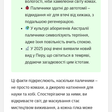
вологості, ніби хамелеони світу комах.
Паличники здатні до автотомії –
відкидання ніг для втечі від хижака, з
подальшою регенерацією.
У культурі аборигенів Австралії
паличники символізують терпіння,
адже їхня повільність вчить спокою.
У 2025 році вчені виявили новий
вид у Перу, що світиться в темряві,
додаючи загадковості цим істотам.
Ці факти підкреслюють, наскільки паличники –
не просто комахи, а джерело натхнення для
науки та хобі. Спостерігаючи за ними, ви
відкриваєте світ, де маскування стає
мистецтвом виживання, а кожна гілка може