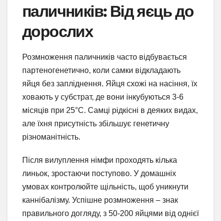
паличників: Від яєць до
дорослих
Розмноження паличників часто відбувається
партеногенетично, коли самки відкладають
яйця без запліднення. Яйця схожі на насіння, їх
ховають у субстрат, де вони інкубуються 3-6
місяців при 25°C. Самці рідкісні в деяких видах,
але їхня присутність збільшує генетичну
різноманітність.
Після вилуплення німфи проходять кілька
линьок, зростаючи поступово. У домашніх
умовах контролюйте щільність, щоб уникнути
каннібалізму. Успішне розмноження – знак
правильного догляду, з 50-200 яйцями від однієї