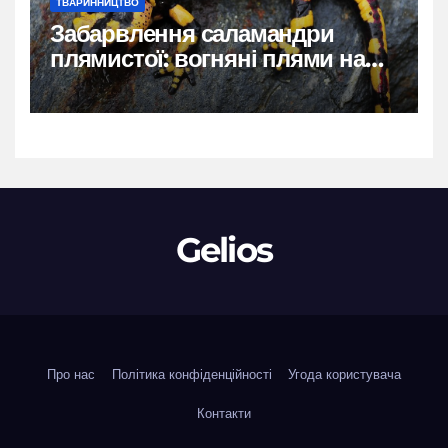
ТВАРИННИЦТВО
Забарвлення саламандри
плямистої: вогняні плями на
чорному тлі
Gelios
Про нас
Політика конфіденційності
Угода користувача
Контакти