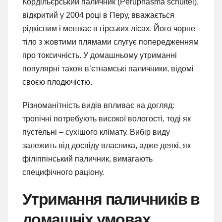
Кордільєрський паличник (Peruphasma schultei),
відкритий у 2004 році в Перу, вважається
рідкісним і мешкає в гірських лісах. Його чорне
тіло з жовтими плямами слугує попередженням
про токсичність. У домашньому утриманні
популярні також в’єтнамські паличники, відомі
своєю плодючістю.
Різноманітність видів впливає на догляд:
тропічні потребують високої вологості, тоді як
пустельні – сухішого клімату. Вибір виду
залежить від досвіду власника, адже деякі, як
філіппінський паличник, вимагають
специфічного раціону.
Утримання паличників в
домашніх умовах