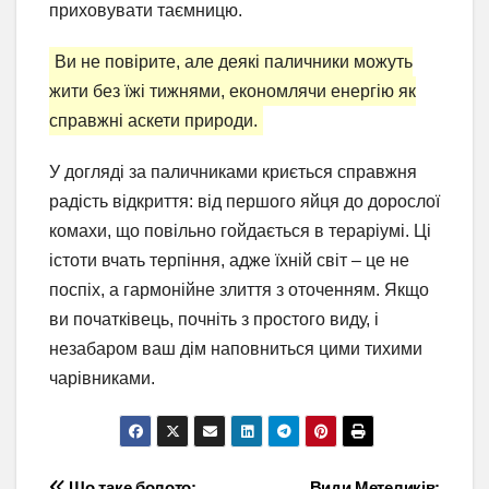
приховувати таємницю.
Ви не повірите, але деякі паличники можуть
жити без їжі тижнями, економлячи енергію як
справжні аскети природи.
У догляді за паличниками криється справжня
радість відкриття: від першого яйця до дорослої
комахи, що повільно гойдається в тераріумі. Ці
істоти вчать терпіння, адже їхній світ – це не
поспіх, а гармонійне злиття з оточенням. Якщо
ви початківець, почніть з простого виду, і
незабаром ваш дім наповниться цими тихими
чарівниками.
Що таке болото:
Види Метеликів: