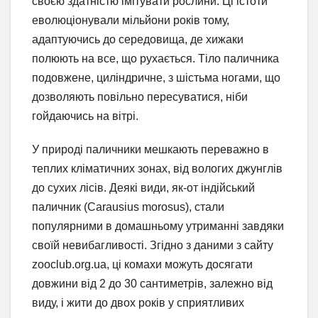
своєю здатністю імітувати рослини. Ці істоти
еволюціонували мільйони років тому,
адаптуючись до середовища, де хижаки
полюють на все, що рухається. Тіло паличника
подовжене, циліндричне, з шістьма ногами, що
дозволяють повільно пересуватися, ніби
гойдаючись на вітрі.
У природі паличники мешкають переважно в
теплих кліматичних зонах, від вологих джунглів
до сухих лісів. Деякі види, як-от індійський
паличник (Carausius morosus), стали
популярними в домашньому утриманні завдяки
своїй невибагливості. Згідно з даними з сайту
zooclub.org.ua, ці комахи можуть досягати
довжини від 2 до 30 сантиметрів, залежно від
виду, і жити до двох років у сприятливих