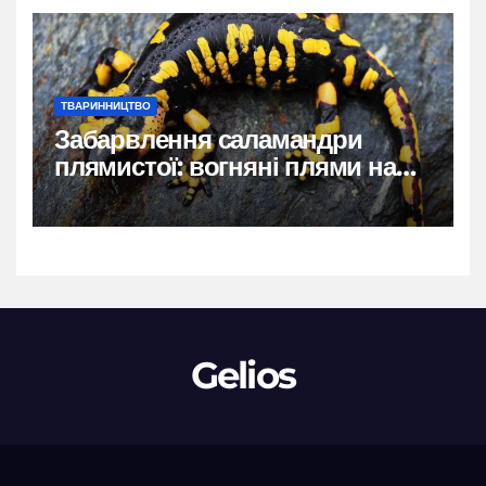
ТВАРИННИЦТВО
Забарвлення саламандри
плямистої: вогняні плями на
чорному тлі
Gelios