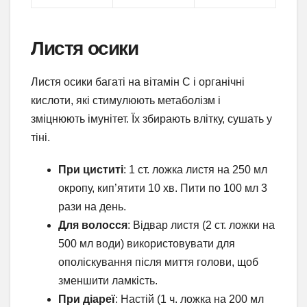
Листя осики
Листя осики багаті на вітамін С і органічні
кислоти, які стимулюють метаболізм і
зміцнюють імунітет. Їх збирають влітку, сушать у
тіні.
При циститі
: 1 ст. ложка листя на 250 мл
окропу, кип’ятити 10 хв. Пити по 100 мл 3
рази на день.
Для волосся
: Відвар листя (2 ст. ложки на
500 мл води) використовувати для
ополіскування після миття голови, щоб
зменшити ламкість.
При діареї
: Настій (1 ч. ложка на 200 мл