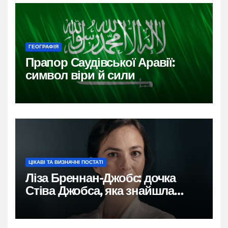
ГЕОГРАФІЯ
Прапор Саудівської Аравії:
символ віри й сили
ЦІКАВІ ТА ВИЗНАЧНІ ПОСТАТІ
Ліза Бреннан-Джобс: дочка
Стіва Джобса, яка знайшла
власний голос