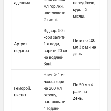
аденома
перед їжею,
мл горілки,
курс – 3
настоювати
місяці.
2 тижні.
Відвар: 50 г
кори залити
Пити по 100
Артрит,
1 л води,
мл 3 рази на
подагра
варити 20 хв
день.
на водяній
бані.
Настій: 1 ст.
ложка кори
По 50 мл 4
Геморой,
на 200 мл
рази на
цистит
окропу,
день.
настоювати
4 години.