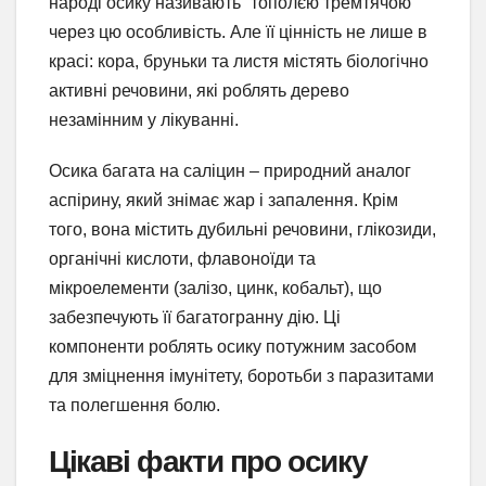
народі осику називають “тополєю тремтячою”
через цю особливість. Але її цінність не лише в
красі: кора, бруньки та листя містять біологічно
активні речовини, які роблять дерево
незамінним у лікуванні.
Осика багата на саліцин – природний аналог
аспірину, який знімає жар і запалення. Крім
того, вона містить дубильні речовини, глікозиди,
органічні кислоти, флавоноїди та
мікроелементи (залізо, цинк, кобальт), що
забезпечують її багатогранну дію. Ці
компоненти роблять осику потужним засобом
для зміцнення імунітету, боротьби з паразитами
та полегшення болю.
Цікаві факти про осику