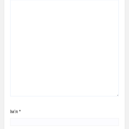
Ім'я
*