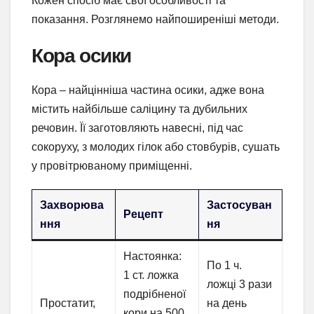
Кожен спосіб має свої особливості та
показання. Розглянемо найпоширеніші методи.
Кора осики
Кора – найцінніша частина осики, адже вона
містить найбільше саліцину та дубильних
речовин. Її заготовляють навесні, під час
сокоруху, з молодих гілок або стовбурів, сушать
у провітрюваному приміщенні.
Захворюва
Застосуван
Рецепт
ння
ня
Настоянка:
По 1 ч.
1 ст. ложка
ложці 3 рази
подрібненої
Простатит,
на день
кори на 500