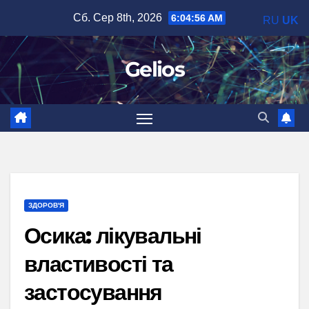
Перейти
Сб. Сер 8th, 2026
6:04:57 AM
RU
UK
до
вмісту
Gelios
ЗДОРОВ'Я
Осика: лікувальні
властивості та
застосування