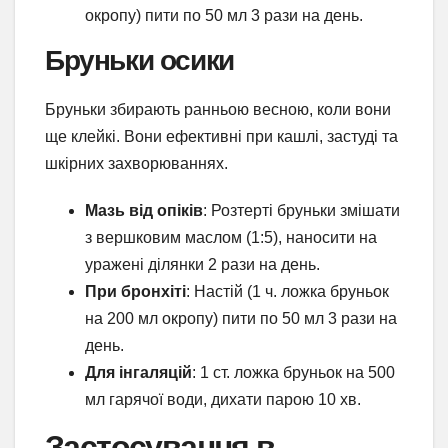
окропу) пити по 50 мл 3 рази на день.
Бруньки осики
Бруньки збирають ранньою весною, коли вони
ще клейкі. Вони ефективні при кашлі, застуді та
шкірних захворюваннях.
Мазь від опіків
: Розтерті бруньки змішати
з вершковим маслом (1:5), наносити на
уражені ділянки 2 рази на день.
При бронхіті
: Настій (1 ч. ложка бруньок
на 200 мл окропу) пити по 50 мл 3 рази на
день.
Для інгаляцій
: 1 ст. ложка бруньок на 500
мл гарячої води, дихати парою 10 хв.
Застосування в