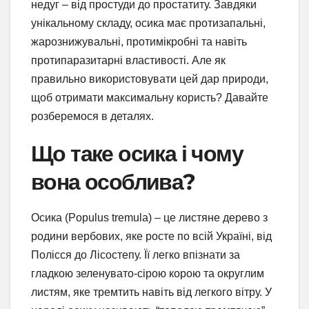
недуг – від простуди до простатиту. Завдяки
унікальному складу, осика має протизапальні,
жарознижувальні, протимікробні та навіть
протипаразитарні властивості. Але як
правильно використовувати цей дар природи,
щоб отримати максимальну користь? Давайте
розберемося в деталях.
Що таке осика і чому
вона особлива?
Осика (Populus tremula) – це листяне дерево з
родини вербових, яке росте по всій Україні, від
Полісся до Лісостепу. Її легко впізнати за
гладкою зеленувато-сірою корою та округлим
листям, яке тремтить навіть від легкого вітру. У