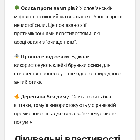
Осика проти вампірів?
У слов’янській
міфології осиковий кіл вважався зброєю проти
нечистої сили. Це пов’язано з її
протимікробними властивостями, які
асоціювали з “очищенням”.
Прополіс від осики
: Бджоли
використовують клейкі бруньки осики для
створення прополісу – ще одного природного
антибіотика.
Деревина без диму
: Осика горить без
кіптяви, тому її використовують у сірниковій
промисловості, адже вона забезпечує чисте
полум’я.
Лікувальні властивості