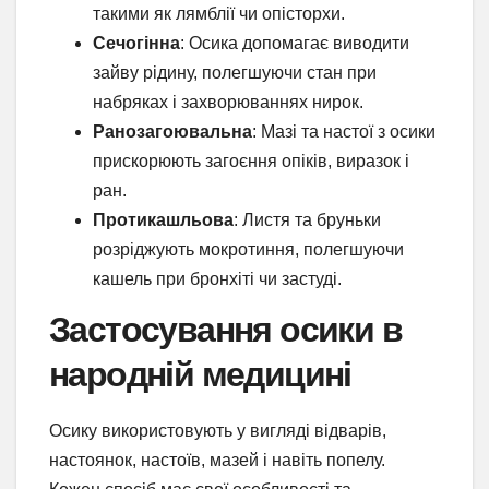
такими як лямблії чи опісторхи.
Сечогінна
: Осика допомагає виводити
зайву рідину, полегшуючи стан при
набряках і захворюваннях нирок.
Ранозагоювальна
: Мазі та настої з осики
прискорюють загоєння опіків, виразок і
ран.
Протикашльова
: Листя та бруньки
розріджують мокротиння, полегшуючи
кашель при бронхіті чи застуді.
Застосування осики в
народній медицині
Осику використовують у вигляді відварів,
настоянок, настоїв, мазей і навіть попелу.