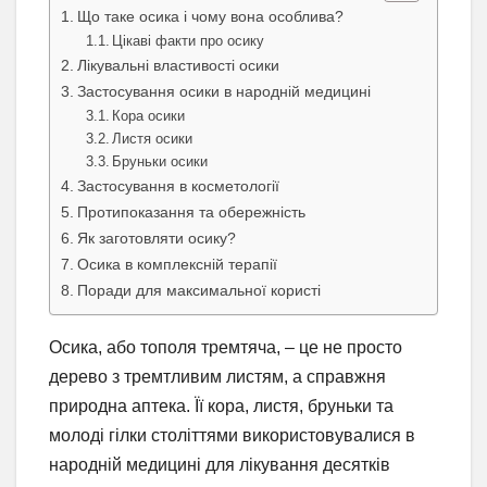
Що таке осика і чому вона особлива?
Цікаві факти про осику
Лікувальні властивості осики
Застосування осики в народній медицині
Кора осики
Листя осики
Бруньки осики
Застосування в косметології
Протипоказання та обережність
Як заготовляти осику?
Осика в комплексній терапії
Поради для максимальної користі
Осика, або тополя тремтяча, – це не просто
дерево з тремтливим листям, а справжня
природна аптека. Її кора, листя, бруньки та
молоді гілки століттями використовувалися в
народній медицині для лікування десятків