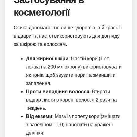
косметології
Осика допомагає не лише здоров’ю, а й красі. Її
відвари та настої використовують для догляду
за шкірою та волоссям.
Для жирної шкіри
: Настій кори (1 ст.
ложка на 200 мл окропу) використовувати
як тонік, щоб звузити пори та зменшити
запалення.
Проти випадіння волосся
: Втирати
відвар листя в корені волосся 2 рази на
тиждень.
Від екземи
: Мазь із попелу кори (змішати
з вазеліном 1:10) наносити на уражені
ділянки.