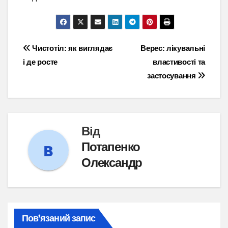
Навігація
Чистотіл: як виглядає
Верес: лікувальні
і де росте
властивості та
записів
застосування
Від
Потапенко
Олександр
Пов’язаний запис