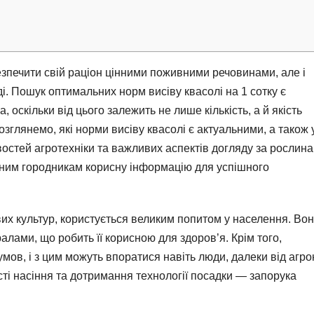
зпечити свій раціон цінними поживними речовинами, але і
і. Пошук оптимальних норм висіву квасолі на 1 сотку є
оскільки від цього залежить не лише кількість, а й якість
зглянемо, які норми висіву квасолі є актуальними, а також 
остей агротехніки та важливих аспектів догляду за рослина
ченим городникам корисну інформацію для успішного
их культур, користується великим попитом у населення. Во
алами, що робить її корисною для здоров’я. Крім того,
ов, і з цим можуть впоратися навіть люди, далеки від агрон
сті насіння та дотримання технології посадки — запорука