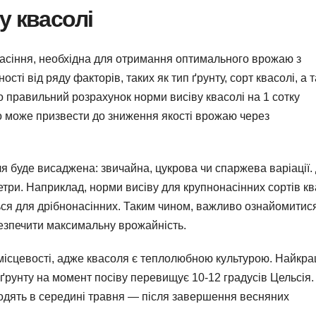
у квасолі
 насіння, необхідна для отримання оптимального врожаю з
ті від ряду факторів, таких як тип ґрунту, сорт квасолі, а 
правильний розрахунок норми висіву квасолі на 1 сотку
що може призвести до зниження якості врожаю через
я буде висаджена: звичайна, цукрова чи спаржева варіації.
етри. Наприклад, норми висіву для крупнонасінних сортів кв
ься для дрібнонасінних. Таким чином, важливо ознайомитися
безпечити максимальну врожайність.
 місцевості, адже квасоля є теплолюбною культурою. Найкра
рунту на момент посіву перевищує 10-12 градусів Цельсія.
водять в середині травня — після завершення весняних