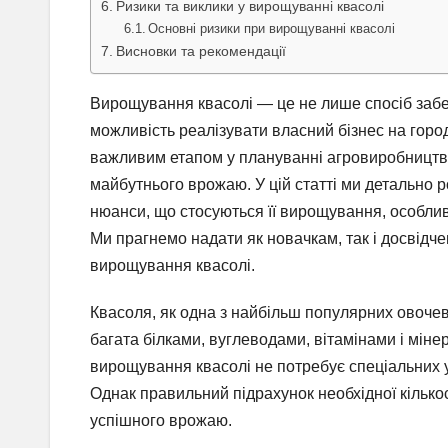
Ризики та виклики у вирощуванні квасолі
Основні ризики при вирощуванні квасолі
Висновки та рекомендації
Вирощування квасолі — це не лише спосіб забе
можливість реалізувати власний бізнес на город
важливим етапом у плануванні агровиробництва, 
майбутнього врожаю. У цій статті ми детально ро
нюанси, що стосуються її вирощування, особлив
Ми прагнемо надати як новачкам, так і досвід
вирощування квасолі.
Квасоля, як одна з найбільш популярних овочев
багата білками, вуглеводами, вітамінами і мінер
вирощування квасолі не потребує спеціальних ум
Однак правильний підрахунок необхідної кілько
успішного врожаю.