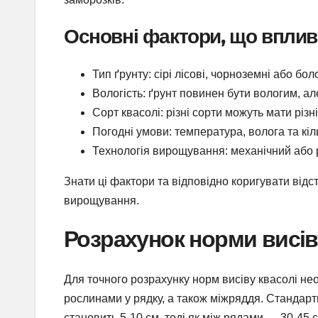
Основні фактори, що вплив
Тип ґрунту: сірі лісові, чорноземні або бо
Вологість: ґрунт повинен бути вологим, а
Сорт квасолі: різні сорти можуть мати різн
Погодні умови: температура, волога та кіл
Технологія вирощування: механічний або р
Знати ці фактори та відповідно коригувати від
вирощування.
Розрахунок норми висів
Для точного розрахунку норм висіву квасолі не
рослинами у рядку, а також міжряддя. Стандар
становить 5-10 см, тоді як між рядами — 30-45