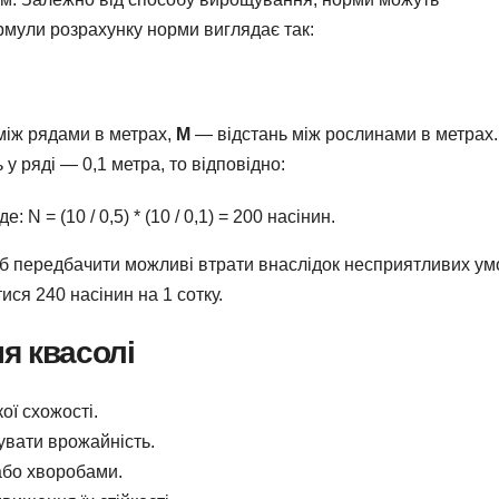
мули розрахунку норми виглядає так:
між рядами в метрах,
M
— відстань між рослинами в метрах.
у ряді — 0,1 метра, то відповідно:
 N = (10 / 0,5) * (10 / 0,1) = 200 насінин.
б передбачити можливі втрати внаслідок несприятливих ум
ся 240 насінин на 1 сотку.
я квасолі
ої схожості.
увати врожайність.
або хворобами.