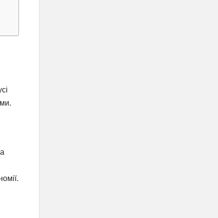
усі
ми.
на
омії.