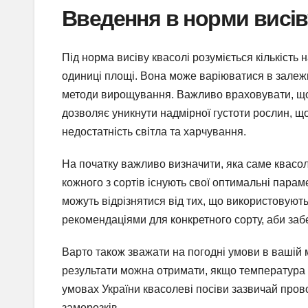
Введення в норми висів
Під норма висіву квасолі розуміється кількість
одиниці площі. Вона може варіюватися в залежнос
методи вирощування. Важливо враховувати, що 
дозволяє уникнути надмірної густоти рослин, 
недостатність світла та харчування.
На початку важливо визначити, яка саме квасол
кожного з сортів існують свої оптимальні парам
можуть відрізнятися від тих, що використовуют
рекомендаціями для конкретного сорту, аби за
Варто також зважати на погодні умови в вашій
результати можна отримати, якщо температура ґ
умовах України квасолеві посіви зазвичай про
заморозків.