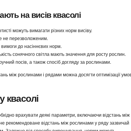
ають на висів квасолі
лотисті можуть вимагати різних норм висіву.
ле не перезволоженим.
і вимоги до насіннєвих норм.
ькість сонячного світла мають значення для росту рослин.
учний посів, а також спосіб догляду за рослинами.
стань між рослинами і рядами можна досягти оптимізації умо
у квасолі
обхідно врахувати деякі параметри, включаючи відстань між
тне рекомендоване відстань між рослинами у ряду зазвичай
 см. Залежно від способу вирощування, норми можуть