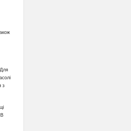
також
 Для
асолі
 з
щі
 В