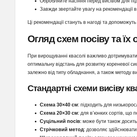
Обробляйте насіння перед висівом для під
Завжди звертайте увагу на рекомендації в
Ці рекомендації стануть в нагоді та допоможуть
Огляд схем посіву та їх
При вирощуванні квасолі важливо дотримувати
оптимальну відстань для розвитку кореневої сис
залежно від типу обладнання, а також методу 
Стандартні схеми висіву кв
Схема 30×40 см
: підходить для низькорос
Схема 20×30 см
: для в’юнких сортів, що 
Суцільний посів
: може бути також досить
Стрічковий метод
: дозволяє здійснювати