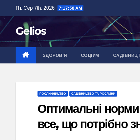
Перейти
Пт. Сер 7th, 2026
7:17:59 AM
до
вмісту
Gelios
ЗДОРОВ’Я
СОЦІУМ
САДІВНИЦ
РОСЛИННИЦТВО
САДІВНИЦТВО ТА РОСЛИНИ
Оптимальні норми в
все, що потрібно з