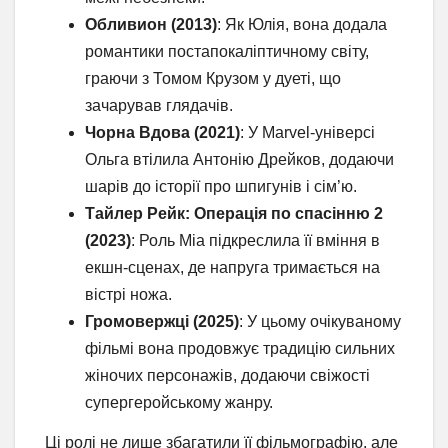
Обливион (2013)
: Як Юлія, вона додала
романтики постапокаліптичному світу,
граючи з Томом Крузом у дуеті, що
зачарував глядачів.
Чорна Вдова (2021)
: У Marvel-універсі
Ольга втілила Антонію Дрейков, додаючи
шарів до історії про шпигунів і сім’ю.
Тайлер Рейк: Операція по спасінню 2
(2023)
: Роль Міа підкреслила її вміння в
екшн-сценах, де напруга тримається на
вістрі ножа.
Громовержці (2025)
: У цьому очікуваному
фільмі вона продовжує традицію сильних
жіночих персонажів, додаючи свіжості
супергеройському жанру.
Ці ролі не лише збагатили її фільмографію, але