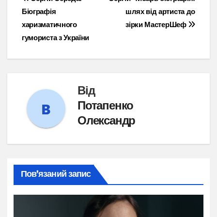
Навігація
Біографія
шлях від артиста до
записів
харизматичного
зірки МастерШеф
гумориста з України
Від
Потапенко
Олександр
Пов’язаний запис