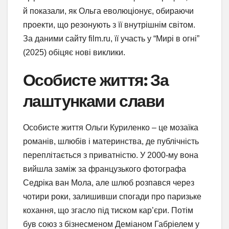
й показали, як Ольга еволюціонує, обираючи
проекти, що резонують з її внутрішнім світом.
За даними сайту film.ru, її участь у “Мирі в огні”
(2025) обіцяє нові виклики.
Особисте життя: За
лаштунками слави
Особисте життя Ольги Куриленко – це мозаїка
романів, шлюбів і материнства, де публічність
переплітається з приватністю. У 2000-му вона
вийшла заміж за французького фотографа
Седріка ван Мола, але шлюб розпався через
чотири роки, залишивши спогади про паризьке
кохання, що згасло під тиском кар’єри. Потім
був союз з бізнесменом Деміаном Габріелем у