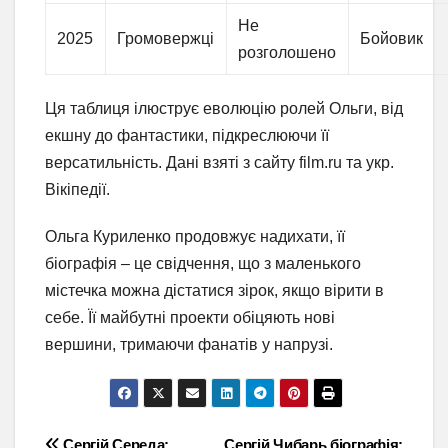
Не
2025
Громовержці
Бойовик
розголошено
Ця таблиця ілюструє еволюцію ролей Ольги, від
екшну до фантастики, підкреслюючи її
версатильність. Дані взяті з сайту film.ru та укр.
Вікіпедії.
Ольга Куриленко продовжує надихати, її
біографія – це свідчення, що з маленького
містечка можна дістатися зірок, якщо вірити в
себе. Її майбутні проекти обіцяють нові
вершини, тримаючи фанатів у напрузі.
Сергій Середа:
Сергій Чибарь біографія: