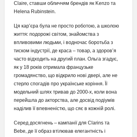
Claire, ставши обличчям брендів як Kenzo та
Helena Rubinstein.
Ця кар’єра була не просто роботою, а школою
життя: подорожі світом, знайомства з
впливовими людьми, і водночас боротьба з
тиском індустрії, де краса – товар, а здоров’я
часто відходить на другий план. Ольга згадує,
як у 18 років отримала французьке
громадянство, що відкрило нові двері, але не
стерло спогадів про українське коріння. Її
модельний шлях тривав до 2000-х, коли вона
перейшла до акторства, але досвід подіумів
наділив її впевненістю, що сяє в кожній ролі.
Серед досягнень – кампанії для Clarins та
Bebe, де її образ втілював елегантність і