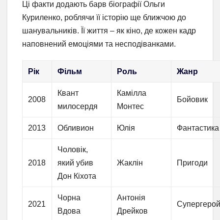
Ці факти додають барв біографії Ольги
Куриленко, роблячи її історію ще ближчою до
шанувальників. Її життя – як кіно, де кожен кадр
наповнений емоціями та несподіванками.
Рік
Фільм
Роль
Жанр
Квант
Камілла
2008
Бойовик
милосердя
Монтес
2013
Обливион
Юлія
Фантастика
Чоловік,
2018
який убив
Жаклін
Пригоди
Дон Кіхота
Чорна
Антонія
2021
Супергерой
Вдова
Дрейков