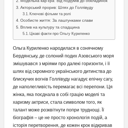
Модельна кар’єра: Від подіумів до обкладинок
Акторський прорив: Шлях до Голлівуду
Ключові фільми та ролі
Особисте життя: За лаштунками слави
Вплив на культуру та спадщина
Цікаві факти про Ольгу Куриленко
Ольга Куриленко народилася в сонячному
Бердянську, де солоний подих Азовського моря
змішувався з мріями про далекі горизонти, і її
шлях від скромного українського дитинства до
блискучих вогнів Голлівуду нагадує епічну сагу,
де наполегливість перемагає всі перепони. Ця
жінка, яка поєднала в собі грацію моделі та
харизму актриси, стала символом того, як
талант може розквітнути попри труднощі. Її
біографія – це не просто хронологія подій, а
історія перетворення, де кожен крок відкривав