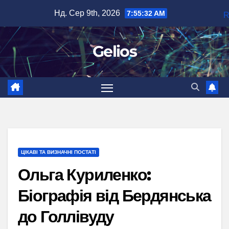
Перейти
Нд. Сер 9th, 2026
7:55:33 AM
до
вмісту
Gelios
ЦІКАВІ ТА ВИЗНАЧНІ ПОСТАТІ
Ольга Куриленко:
Біографія від Бердянська
до Голлівуду