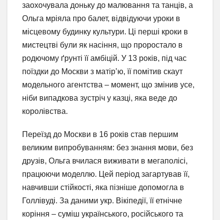
заохочувала доньку до малювання та танців, а
Ольга мріяла про балет, відвідуючи уроки в
місцевому будинку культури. Ці перші кроки в
мистецтві були як насіння, що проростало в
родючому ґрунті її амбіцій. У 13 років, під час
поїздки до Москви з матір’ю, її помітив скаут
модельного агентства – момент, що змінив усе,
ніби випадкова зустріч у казці, яка веде до
королівства.
Переїзд до Москви в 16 років став першим
великим випробуванням: без знання мови, без
друзів, Ольга вчилася виживати в мегаполісі,
працюючи моделлю. Цей період загартував її,
навчивши стійкості, яка пізніше допомогла в
Голлівуді. За даними укр. Вікіпедії, її етнічне
коріння – суміш українського, російського та