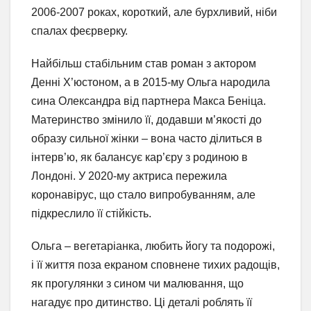
2006-2007 роках, короткий, але бурхливий, ніби
спалах феєрверку.
Найбільш стабільним став роман з актором
Денні Х’юстоном, а в 2015-му Ольга народила
сина Олександра від партнера Макса Беніца.
Материнство змінило її, додавши м’якості до
образу сильної жінки – вона часто ділиться в
інтерв’ю, як балансує кар’єру з родиною в
Лондоні. У 2020-му актриса пережила
коронавірус, що стало випробуванням, але
підкреслило її стійкість.
Ольга – вегетаріанка, любить йогу та подорожі,
і її життя поза екраном сповнене тихих радощів,
як прогулянки з сином чи малювання, що
нагадує про дитинство. Ці деталі роблять її