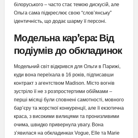
білоруського – часто стає темою дискусій, але
Ольга сама підкреслює свою “слов’янську”
ідентичність, що додає шарму її персоні.
Модельна кар’єра: Від
подіумів до обкладинок
Модельний світ відкрився для Ольги в Парижі,
куди вона переїхала в 16 років, підписавши
контракт з агентством Madison. Місто вогнів
зустріло її не з розпростертими обіймами –
перші місяці були сповнені самотності, мовного
бар’єру та жорсткої конкуренції, але її екзотична
краса, з високими вилицями та пронизливими
очима, швидко привернула увагу. Вона
з’явилася на обкладинках Vogue, Elle та Marie