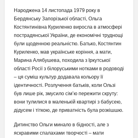
Народжена 14 листопада 1979 року в
Бердянську Запорізької області, Ольга
Костянтинівна Куриленко виросла в атмосфері
пострадянської України, де економічні труднощі
були щоденною реальністю. Батько, Костянтин
Куриленко, мав українське коріння, а мати,
Марина Алябушева, походила з Іркутської
області Росії з білоруськими нотками в родоводі
– ця суміш культур додавала кольору її
ідентичності. Розлучення батьків, коли Ользі
був лише рік, змусило сім’ю пережити скруту:
вони тулилися в маленькій квартирі з бабусею,
дідусем і тіткою, де приватність була розкішшю.
Дитинство Ольги минало в бідності, але з
яскравими спалахами творчості – мати