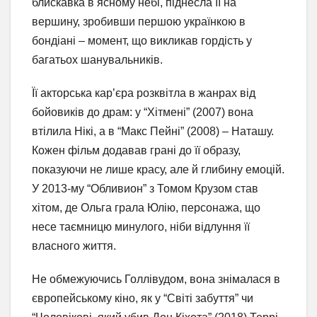
блискавка в ясному небі, піднесла її на
вершину, зробивши першою українкою в
бондіані – момент, що викликав гордість у
багатьох шанувальників.
Її акторська кар’єра розквітла в жанрах від
бойовиків до драм: у “Хітмені” (2007) вона
втілила Нікі, а в “Макс Пейні” (2008) – Наташу.
Кожен фільм додавав грані до її образу,
показуючи не лише красу, але й глибину емоцій.
У 2013-му “Обливион” з Томом Крузом став
хітом, де Ольга грала Юлію, персонажа, що
несе таємницю минулого, ніби відлуння її
власного життя.
Не обмежуючись Голлівудом, вона знімалася в
європейському кіно, як у “Світі забуття” чи