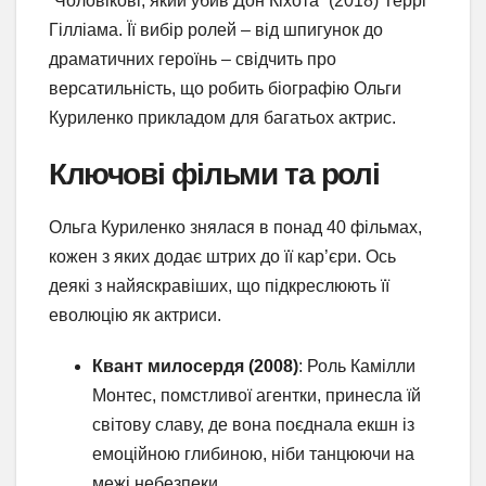
“Чоловікові, який убив Дон Кіхота” (2018) Террі
Гілліама. Її вибір ролей – від шпигунок до
драматичних героїнь – свідчить про
версатильність, що робить біографію Ольги
Куриленко прикладом для багатьох актрис.
Ключові фільми та ролі
Ольга Куриленко знялася в понад 40 фільмах,
кожен з яких додає штрих до її кар’єри. Ось
деякі з найяскравіших, що підкреслюють її
еволюцію як актриси.
Квант милосердя (2008)
: Роль Камілли
Монтес, помстливої агентки, принесла їй
світову славу, де вона поєднала екшн із
емоційною глибиною, ніби танцюючи на
межі небезпеки.