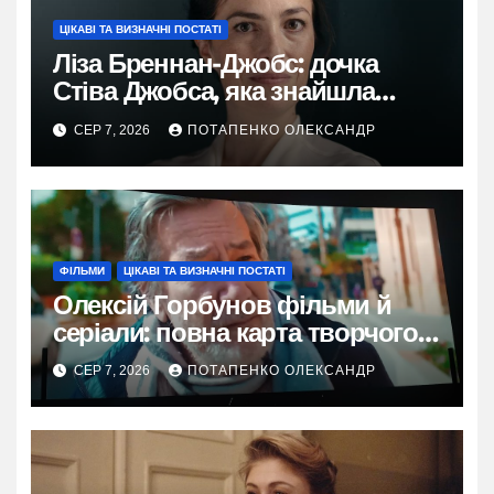
ЦІКАВІ ТА ВИЗНАЧНІ ПОСТАТІ
Ліза Бреннан-Джобс: дочка
Стіва Джобса, яка знайшла
власний голос
СЕР 7, 2026
ПОТАПЕНКО ОЛЕКСАНДР
ФІЛЬМИ
ЦІКАВІ ТА ВИЗНАЧНІ ПОСТАТІ
Олексій Горбунов фільми й
серіали: повна карта творчого
шляху
СЕР 7, 2026
ПОТАПЕНКО ОЛЕКСАНДР