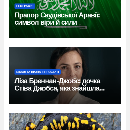
ГЕОГРАФІЯ
Прапор Саудівської Аравії:
символ віри й сили
ЦІКАВІ ТА ВИЗНАЧНІ ПОСТАТІ
Ліза Бреннан-Джобс: дочка
Стіва Джобса, яка знайшла
власний голос