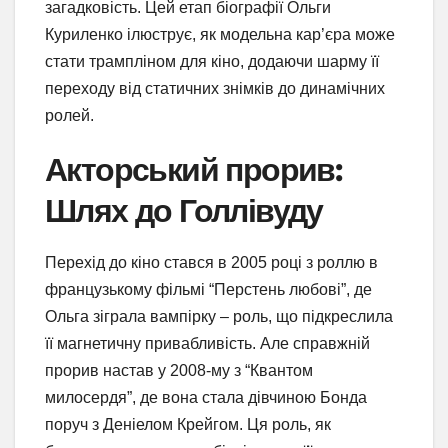
загадковість. Цей етап біографії Ольги
Куриленко ілюструє, як модельна кар’єра може
стати трампліном для кіно, додаючи шарму її
переходу від статичних знімків до динамічних
ролей.
Акторський прорив:
Шлях до Голлівуду
Перехід до кіно стався в 2005 році з роллю в
французькому фільмі “Перстень любові”, де
Ольга зіграла вампірку – роль, що підкреслила
її магнетичну привабливість. Але справжній
прорив настав у 2008-му з “Квантом
милосердя”, де вона стала дівчиною Бонда
поруч з Деніелом Крейгом. Ця роль, як