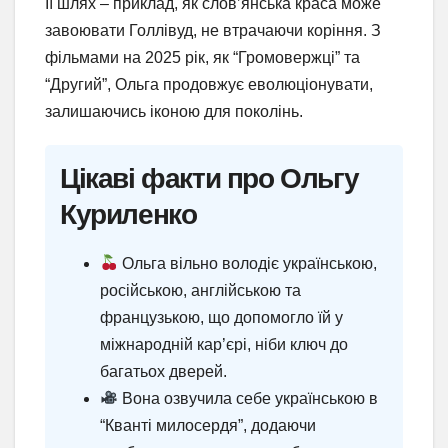
Її шлях – приклад, як слов’янська краса може
завоювати Голлівуд, не втрачаючи коріння. З
фільмами на 2025 рік, як “Громовержці” та
“Другий”, Ольга продовжує еволюціонувати,
залишаючись іконою для поколінь.
Цікаві факти про Ольгу
Куриленко
Ольга вільно володіє українською,
російською, англійською та
французькою, що допомогло їй у
міжнародній кар’єрі, ніби ключ до
багатьох дверей.
Вона озвучила себе українською в
“Кванті милосердя”, додаючи