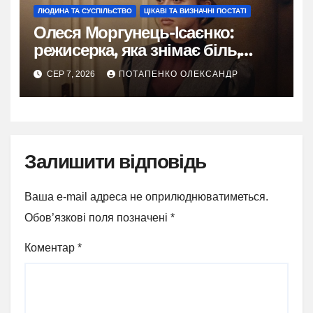
ЛЮДИНА ТА СУСПІЛЬСТВО
ЦІКАВІ ТА ВИЗНАЧНІ ПОСТАТІ
Олеся Моргунець-Ісаєнко:
режисерка, яка знімає біль,
пам’ять і надію України
СЕР 7, 2026
ПОТАПЕНКО ОЛЕКСАНДР
Залишити відповідь
Ваша e-mail адреса не оприлюднюватиметься.
Обов’язкові поля позначені
*
Коментар
*