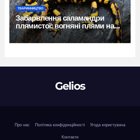
ТВАРИННИЦТВО
Забарвлення саламандри
плямистої: вогняні плями на
чорному тлі
Gelios
Про нас
Політика конфіденційності
Угода користувача
Контакти